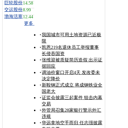
巨轮股份
14.58
交运股份
8.99
渤海活塞
12.44
更多
我国城市可用土地资源已近极
限
凯恩219名退休员工举报董事
长侵吞国资
张维迎被质疑简历造假 出示证
据回应
调油价窗口开启4天 发改委未
决定降价
新鞍钢正式成立 将成钢铁业全
国老大
证监会披露三起案件 狙击内幕
交易
外管局召集28家银行警示外汇
违规
华远拿地空手而归 任志强披露