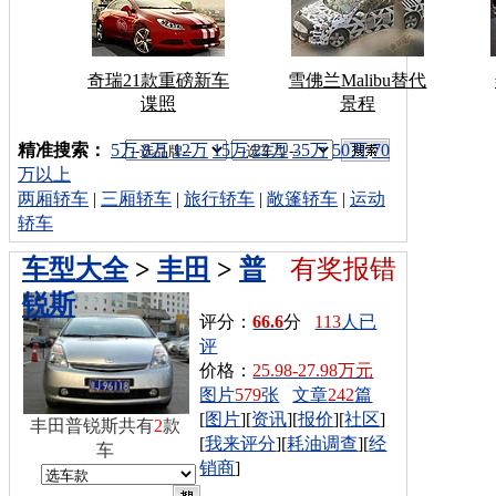
奇瑞21款重磅新车
雪佛兰Malibu替代
谍照
景程
车型搜索：
精准搜索：
5万
8万
12万
15万
22万
35万
50万
70
万以上
两厢轿车
|
三厢轿车
|
旅行轿车
|
敞篷轿车
|
运动
轿车
车型大全
>
丰田
>
普
有奖报错
锐斯
评分：
66.6
分
113
人已
评
价格：
25.98-27.98万元
图片
579
张
文章
242
篇
[
图片
][
资讯
][
报价
][
社区
]
丰田普锐斯共有
2
款
[
我来评分
][
耗油调查
][
经
车
销商
]