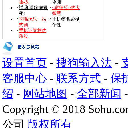
通-头
令谦
禅-和谐家庭揭
<道德经>的大
秘!
智慧
吃喝玩乐一站
手机签名彰显
式购
个性
手机证券荐优
质股
设置首页
-
搜狗输入法
-
客服中心
-
联系方式
-
保
绍
-
网站地图
-
全部新闻
Copyright
©
2018 Sohu.com
公司
版权所有