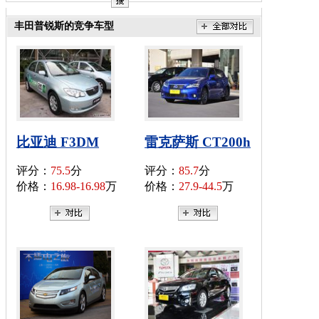
丰田普锐斯的竞争车型
比亚迪 F3DM
雷克萨斯 CT200h
评分：
75.5
分
评分：
85.7
分
价格：
16.98-16.98
万
价格：
27.9-44.5
万