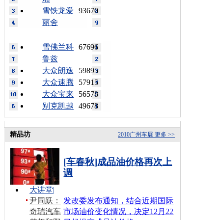
雪铁龙爱
93670
丽舍
雪佛兰科
67696
鲁兹
大众朗逸
59895
大众速腾
57915
大众宝来
56578
别克凯越
49678
精品坊
2010广州车展
更多 >>
[车春秋]成品油价格再次上
调
大讲堂
|
尹同跃：
发改委发布通知，结合近期国际
奇瑞汽车
市场油价变化情况，决定12月22