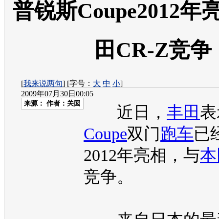
普锐斯Coupe2012年
田CR-Z竞争
[
我来说两句
] [字号：
大
中
小
]
2009年07月30日00:05
来源：
作者：关囡
近日，
丰田
表
Coupe
双门
跑车
已
2012年亮相，与
本
竞争。