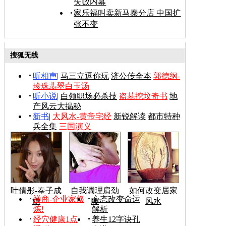
失败内幕
家乐福叫卖新马泰分店 中国扩
张不变
搜狐无线
听相声
|
马三立逗你玩
济公传全本
郭德纲-
珍珠翡翠白玉汤
听小说
|
白领职场必杀技
盗墓挖坟奇书
地
产风云大揭秘
新书
|
大风水-黄帝宅经
新锐解读
都市特种
兵全集
三国演义
叶倩彤-奉子成
自我调理肩劲
如何改变居家
禅商-企业家修
心态改变命运
婚
腰
风水
炼!
解析
经穴健康1点
养生12字诀孔