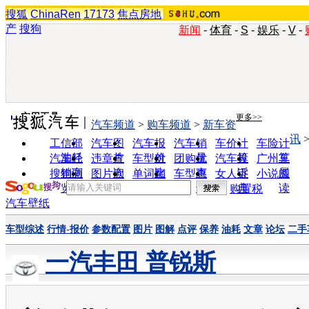
搜狐
ChinaRen
17173
焦点房地
产
搜狗
新闻
-
体育
-
S
-
娱乐
-
V
-
实用工具
更多>>
汽车频道
>
购车频道
>
新车资
讯
工信部
汽车图
汽车报
汽车销
车价计
车险计
油耗
片
价
量
算
算
汽车经
违章查
车型对
团购优
汽车投
广州车
销商
询
比
惠
诉
展
搜狗浏
图片欣
单词翻
车型查
女人宝
小说阅
览器
赏
译
询
典
读
购置税
汽车壁纸
车型综述
行情-报价
参数配置
图片
图解
点评
保养
油耗
文章
论坛
二手
一汽丰田 普锐斯