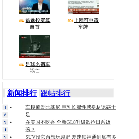
逃逸投案算
上网可申请
自首
车牌
足球名宿车
祸亡
新闻排行
跟帖排行
车模偏爱比基尼 巨乳长腿性感身材诱惑十
足
在美国不吃香 全新GL8升级欲抢日系饭
碗？
SUV没它甭想玩越野 差速锁神通到底有多