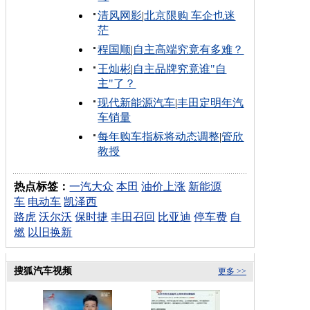
清风网影
|
北京限购 车企也迷
茫
程国顺
|
自主高端究竟有多难？
王灿彬
|
自主品牌究竟谁"自
主"了？
现代新能源汽车
|
丰田定明年汽
车销量
每年购车指标将动态调整
|
管欣
教授
热点标签：
一汽大众
本田
油价上涨
新能源
车
电动车
凯泽西
路虎
沃尔沃
保时捷
丰田召回
比亚迪
停车费
自
燃
以旧换新
搜狐汽车视频
更多 >>