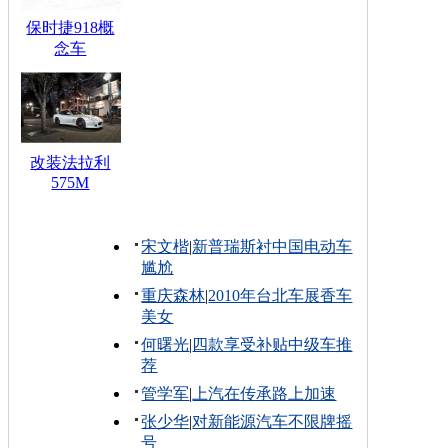
保时捷918概
念车
改装法拉利
575M
宋文楷
|
新普瑞斯衬中国电动车
尴尬
重庆森林
|
2010年台北车展香车
美女
何曙光
|
四款享受补贴中级车推
荐
管学军
|
上汽在传承路上加速
张少华
|
对新能源汽车不限牌摇
号