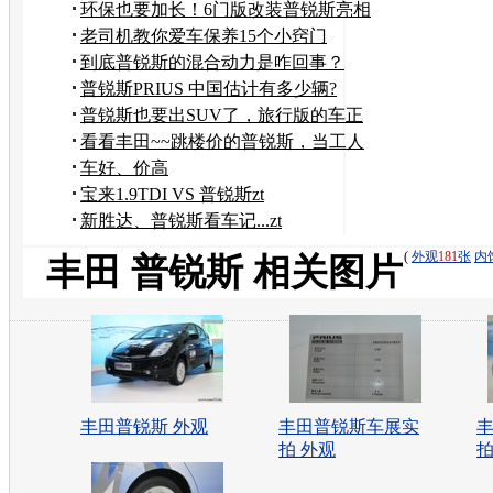
环保也要加长！6门版改装普锐斯亮相
老司机教你爱车保养15个小窍门
到底普锐斯的混合动力是咋回事？
普锐斯PRIUS 中国估计有多少辆?
普锐斯也要出SUV了，旅行版的车正
在研发
看看丰田~~跳楼价的普锐斯，当工人
的大学生
车好、价高
宝来1.9TDI VS 普锐斯zt
新胜达、普锐斯看车记...zt
(
外观
181
张
内
丰田 普锐斯 相关图片
丰田普锐斯 外观
丰田普锐斯车展实
拍 外观
拍