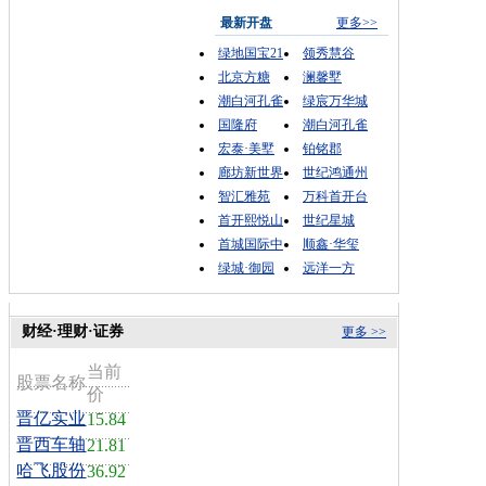
最新开盘
更多>>
绿地国宝21
领秀慧谷
北京方糖
澜馨墅
潮白河孔雀
绿宸万华城
国隆府
潮白河孔雀
宏泰·美墅
铂铭郡
廊坊新世界
世纪鸿通州
智汇雅苑
万科首开台
首开熙悦山
世纪星城
首城国际中
顺鑫·华玺
绿城·御园
远洋一方
财经·理财·证券
更多 >>
当前
股票名称
价
晋亿实业
15.84
晋西车轴
21.81
哈飞股份
36.92