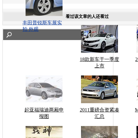
看过该文章的人还看过
丰田普锐斯车展实
拍 外观
18款新车于一季度
上市
起亚福瑞迪两厢申
2011重磅合资紧凑
报图
汇总