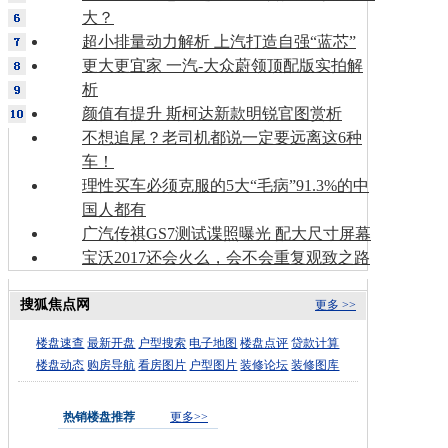
大？
超小排量动力解析 上汽打造自强“蓝芯”
更大更宜家 一汽-大众蔚领顶配版实拍解
析
颜值有提升 斯柯达新款明锐官图赏析
不想追尾？老司机都说一定要远离这6种
车！
理性买车必须克服的5大“毛病”91.3%的中
国人都有
广汽传祺GS7测试谍照曝光 配大尺寸屏幕
宝沃2017还会火么，会不会重复观致之路
搜狐焦点网
更多 >>
楼盘速查
最新开盘
户型搜索
电子地图
楼盘点评
贷款计算
楼盘动态
购房导航
看房图片
户型图片
装修论坛
装修图库
热销楼盘推荐
更多>>