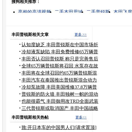
搜狗相关推荐：
转发至：
亮相的高清视频
二手本田思域
二手普锐斯
本田飞
普锐斯怎么样
本田雅阁
本田汽车陪练
本田飞度价
本田汽车价格
本田自动档汽车陪练
丰田普锐斯相关文章
更多 >>
认知度缺乏 丰田普锐斯在中国市场折
戟
冷却液泵缺陷 丰田免费维修65万辆普
锐斯
丰田否认召回普锐斯 称只是完善售后
服务
全球65万辆普锐斯将召回 水泵存在故
障
丰田将在全球召回约65万辆普锐斯混
动
丰田汽车在泰国推出普锐斯混合动力
车
冷却泵故障 丰田美国维修37.8万辆普
锐斯
普锐斯的防火墙 丰田独树一帜的混动
技术
也能很霸气 丰田御用改TRD全面武装
普锐斯
三代普锐斯或取消国产 丰田中国战略
变脸
丰田普锐斯相关热帖
更多>>
致:开日本车的中国男人们[请求置顶]