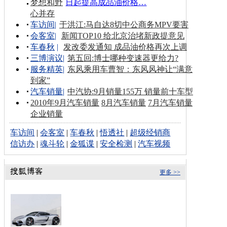
梦想和野
日起提高成品油价格…
心并存
车访间
|
于洪江:马自达8切中公商务MPV要害
会客室
|
新闻TOP10 给北京治堵新政提意见
车春秋
|
发改委发通知 成品油价格再次上调
三博演议
|
第五回:博士哪种变速器更给力?
服务精英
|
东风乘用车曹智：东风风神让“满意
到家”
汽车销量
|
中汽协:9月销量155万 销量前十车型
2010年9月汽车销量
8月汽车销量
7月汽车销量
企业销量
车访间
|
会客室
|
车春秋
|
悟透社
|
超级经销商
信访办
|
魂斗轮
|
金狐谍
|
安全检测
|
汽车视频
更多 >>