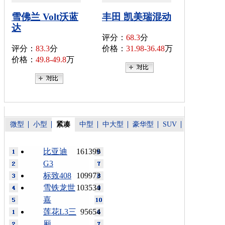
雪佛兰 Volt沃蓝
丰田 凯美瑞混动
达
评分：
68.3
分
评分：
83.3
分
价格：
31.98-36.48
万
价格：
49.8-49.8
万
微型
小型
紧凑
中型
中大型
豪华型
SUV
比亚迪
161399
G3
标致408
109973
雪铁龙世
103534
嘉
莲花L3三
95654
厢