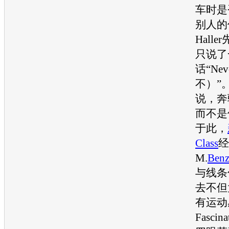
车时是
别人的
Hall
只说了
话“Ne
不）”
说，
奔
而不是
于此，
Class
经
M.
Ben
与线条
去不但
有运动
Fascina