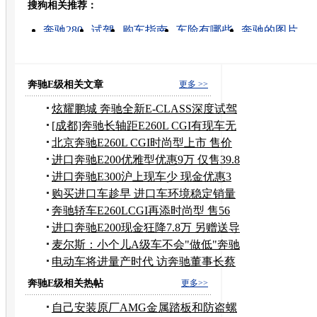
搜狗相关推荐：
转发至：
奔驰280
试驾
购车指南
车险有哪些
奔驰的图片
家庭轿车
奔驰c级280时尚型
奔驰c280时尚型
宝马1
奔驰c200
奔驰E级相关文章
更多 >>
炫耀鹏城 奔驰全新E-CLASS深度试驾
体验
[成都]奔驰长轴距E260L CGI有现车无
优惠
北京奔驰E260L CGI时尚型上市 售价
56万
进口奔驰E200优雅型优惠9万 仅售39.8
万
进口奔驰E300沪上现车少 现金优惠3
万元
购买进口车趁早 进口车环境稳定销量
看涨
奔驰轿车E260LCGI再添时尚型 售56
万元
进口奔驰E200现金狂降7.8万 另赠送导
航
麦尔斯：小个儿A级车不会"做低"奔驰
品牌
电动车将进量产时代 访奔驰董事长蔡
澈
奔驰E级相关热帖
更多>>
自己安装原厂AMG金属踏板和防盗螺