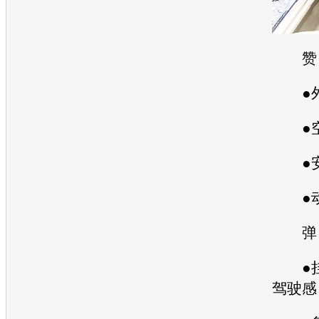
赞
●外
●空
●安
●动
弹
●挂
驾驶感