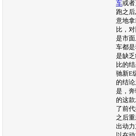
车
或者
跑之后
意地拿
比，对
是市面
车都是
是缺乏
比的结
驰
新E
的结论
是，
奔
的这款
了前代
之后重
出动力
以在动