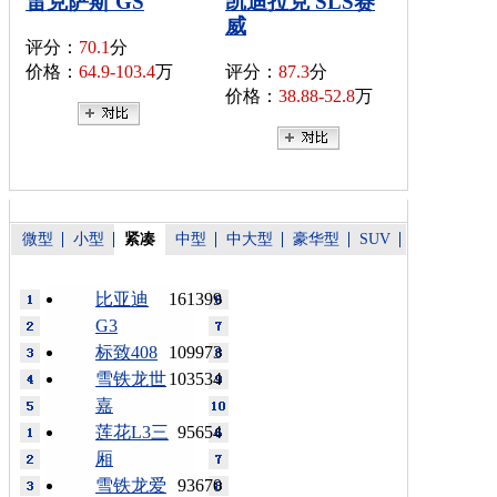
雷克萨斯 GS
凯迪拉克 SLS赛
威
评分：
70.1
分
价格：
64.9-103.4
万
评分：
87.3
分
价格：
38.88-52.8
万
微型
小型
紧凑
中型
中大型
豪华型
SUV
比亚迪
161399
G3
标致408
109973
雪铁龙世
103534
嘉
莲花L3三
95654
厢
雪铁龙爱
93670