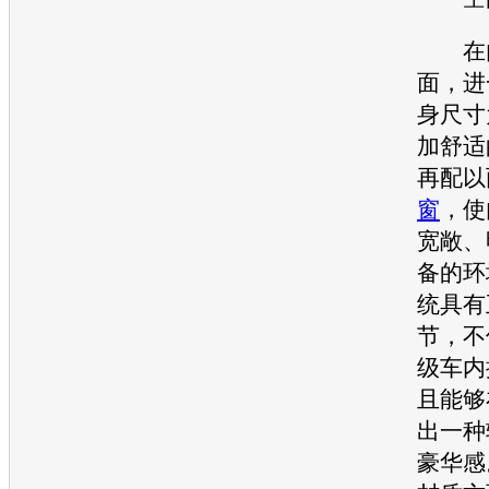
在内
面，进
身尺寸
加舒适
再配以
窗
，使
宽敞、
备的环
统具有
节，不
级
车内
且能够
出一种
豪华感