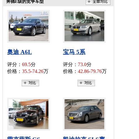
奔驰E级的竞争车型
奥迪 A6L
宝马 5系
评分：
69.5
分
评分：
73.0
分
价格：
35.5-74.26
万
价格：
42.86-79.76
万