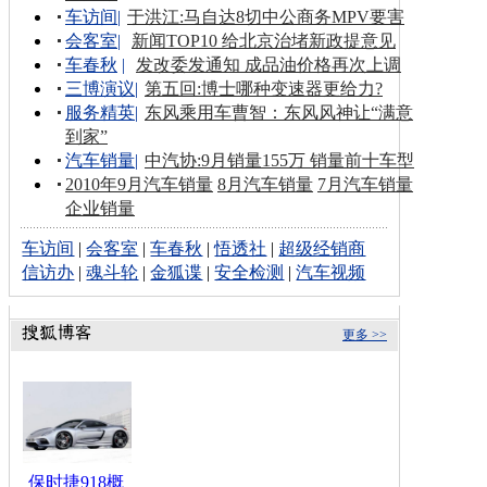
车访间
|
于洪江:马自达8切中公商务MPV要害
会客室
|
新闻TOP10 给北京治堵新政提意见
车春秋
|
发改委发通知 成品油价格再次上调
三博演议
|
第五回:博士哪种变速器更给力?
服务精英
|
东风乘用车曹智：东风风神让“满意
到家”
汽车销量
|
中汽协:9月销量155万 销量前十车型
2010年9月汽车销量
8月汽车销量
7月汽车销量
企业销量
车访间
|
会客室
|
车春秋
|
悟透社
|
超级经销商
信访办
|
魂斗轮
|
金狐谍
|
安全检测
|
汽车视频
更多 >>
保时捷918概