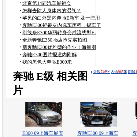
丝 改装作业
北京第14届汽车展销会
怎样去除人身体内的湿气？
罕见的白外黑内奔驰E新车 及一些用
车感受
奔驰E300钯银灰内选车历程，提车了
和两天的体验！
刚线条E300华丽转身变成流线型E-
-350作业！
全新奔驰E350 4s店抢先实拍图
新奔驰E300优雅型的作业！海量图
片！
奔驰E300图片报道内附解
说！！！！！！！！！！！
我的黑色大奔驰E300来
了！！！！！！
(
外观
746
张
内饰
965
张
图解
奔驰 E级 相关图
片
E300 09上海车展实
奔驰E300 09上海车