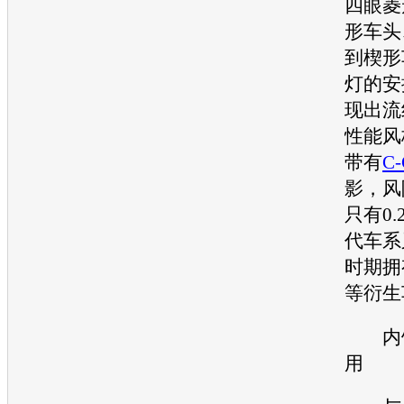
四眼菱
形车头
到楔形
灯的安
现出流
性能风
带有
C-
影，风
只有0
代车系
时期拥
等衍生
内饰
用