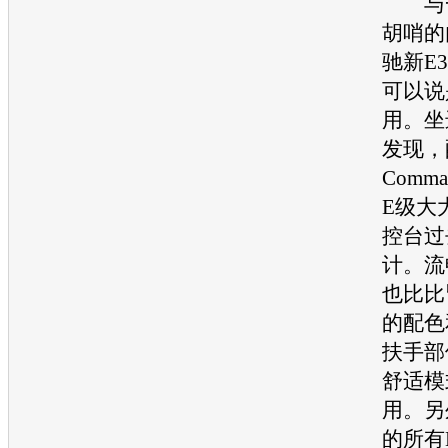
与
胡哨的
驰
新E
可以说
用。坐
发现，
Comm
E级
大
控台过
计。流
也比比
的配色
扶手部
舒适模
用。另
的所有