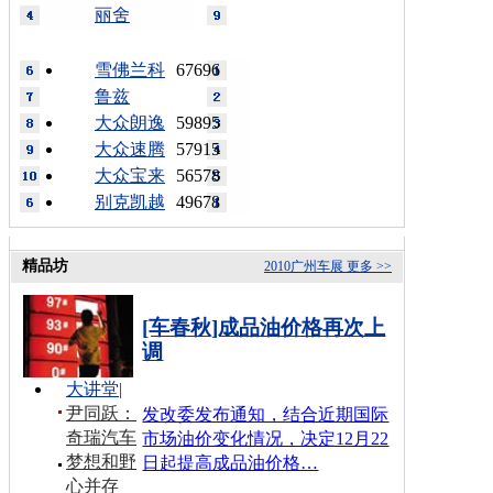
丽舍
雪佛兰科
67696
鲁兹
大众朗逸
59895
大众速腾
57915
大众宝来
56578
别克凯越
49678
精品坊
2010广州车展
更多 >>
[车春秋]成品油价格再次上
调
大讲堂
|
尹同跃：
发改委发布通知，结合近期国际
奇瑞汽车
市场油价变化情况，决定12月22
梦想和野
日起提高成品油价格…
心并存