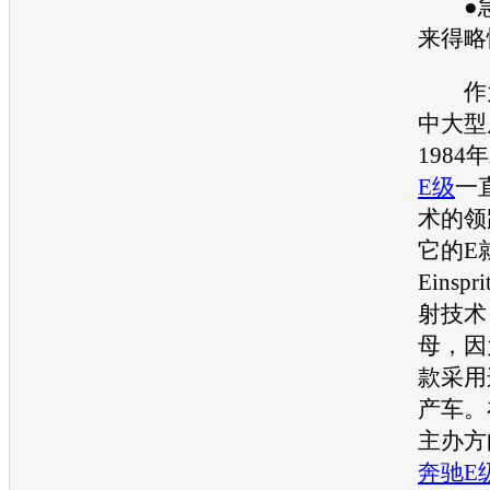
●急
来得略
作
中大型
198
E级
一
术的领
它的E
Einsp
射技术
母，因
款采用
产车。
主办方
奔驰E