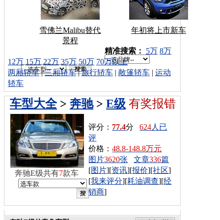
雪佛兰Malibu替代
年初将上市新车
景程
车型搜索：
精准搜索：
5万
8万
12万
15万
22万
35万
50万
70万以上
两厢轿车
|
三厢轿车
|
旅行轿车
|
敞篷轿车
|
运动
轿车
车型大全
>
奔驰
>
E级
有奖报错
评分：
77.4
分
624
人已
评
价格：
48.8-148.8万元
图片
3620
张
文章
336
篇
[
图片
][
资讯
][
报价
][
社区
]
奔驰E级共有
7
款车
[
我来评分
][
耗油调查
][
经
销商
]