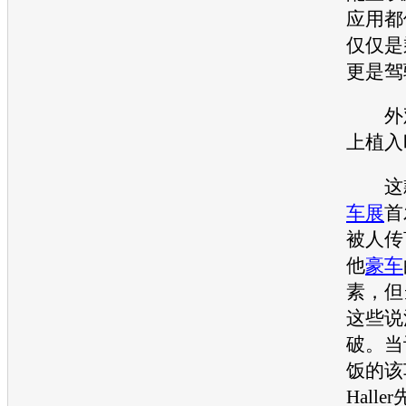
应用都
仅仅是
更是驾
外观
上植入
这款
车展
首
被人传
他
豪车
素，但
这些说
破。当
饭的该
Hall