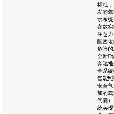
标准，
发的驾
示系统
参数实
注意力
醒困倦
危险的
全
新E
奔驰
推
全系统(
智能照
安全气
加的驾
气囊）
统实现