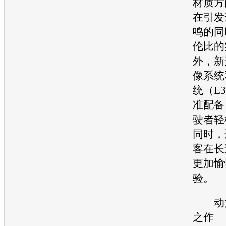
材质方
在引发
鸣的同
伦比的
外，新
像系统
统（E
准配备
驶者轻
同时，
客在长
更加愉
验。
动力
之作