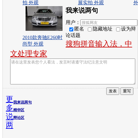
拍 外观
展实拍 外观
我来说两句
用户：
匿名
隐藏地址
设为辩
论话题
2010款奔驰E260时
搜狗拼音输入法，中
尚型 外观
文处理专家
更
我来说两句
多
精华区
说
辩论区
两