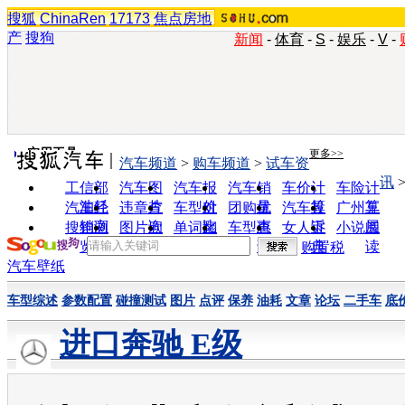
搜狐
ChinaRen
17173
焦点房地
产
搜狗
新闻
-
体育
-
S
-
娱乐
-
V
-
实用工具
更多>>
汽车频道
>
购车频道
>
试车资
讯
工信部
汽车图
汽车报
汽车销
车价计
车险计
油耗
片
价
量
算
算
汽车经
违章查
车型对
团购优
汽车投
广州车
销商
询
比
惠
诉
展
搜狗浏
图片欣
单词翻
车型查
女人宝
小说阅
览器
赏
译
询
典
读
购置税
汽车壁纸
车型综述
参数配置
碰撞测试
图片
点评
保养
油耗
文章
论坛
二手车
底
进口奔驰 E级