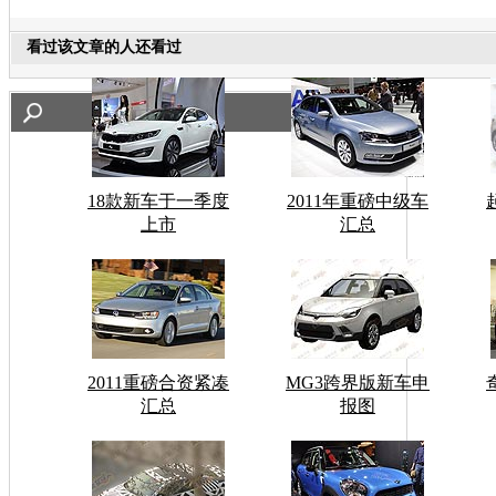
看过该文章的人还看过
18款新车于一季度
2011年重磅中级车
上市
汇总
2011重磅合资紧凑
MG3跨界版新车申
汇总
报图