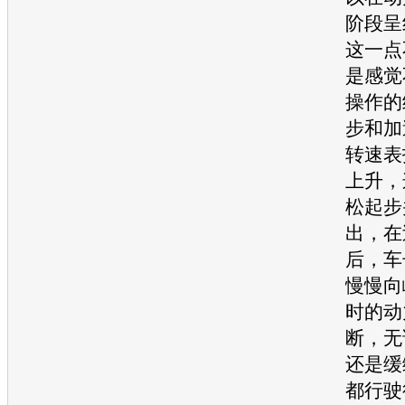
阶段呈
这一点
是感觉
操作的
步和加
转速表
上升，
松起步
出，在
后，车
慢慢向
时的动
断，无
还是缓
都行驶