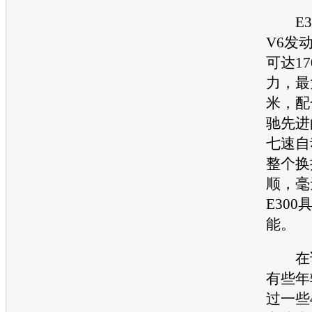
E30
V6
发
可达17
力，最
米，配
驰
先进的
七速自
整个换
顺，毫
E30
能。
在试
有些年
过一些