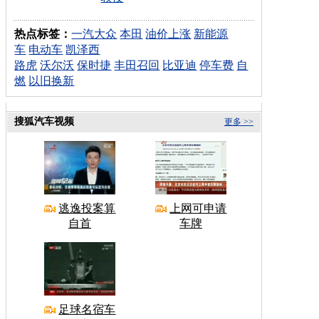
热点标签：
一汽大众
本田
油价上涨
新能源
车
电动车
凯泽西
路虎
沃尔沃
保时捷
丰田召回
比亚迪
停车费
自
燃
以旧换新
搜狐汽车视频
更多 >>
逃逸投案算
上网可申请
自首
车牌
足球名宿车