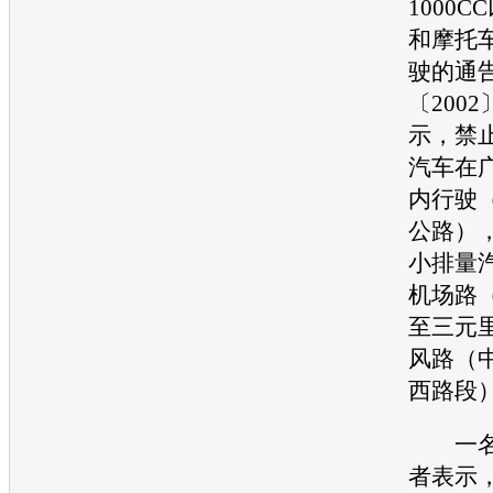
1000
和摩托
驶的通
〔2002
示，禁
汽车
在
内行驶
公路）
小排量
机场路
至三元
风路（
西路段
一名
者表示