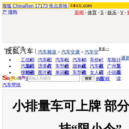
搜狐
ChinaRen
17173
焦点房地
产
搜狗
新闻
-
体育
-
S
-
娱乐
-
V
-
实用工具
更多>>
汽车频道
>
汽车交通
>
汽车交
通
工信部
汽车图
汽车报
汽车销
车价计
车险计
油耗
片
价
量
算
算
汽车经
违章查
车型对
团购优
汽车投
广州车
销商
询
比
惠
诉
展
搜狗浏
图片欣
单词翻
车型查
女人宝
小说阅
览器
赏
译
询
典
读
购置税
汽车壁纸
小排量车可上牌 部