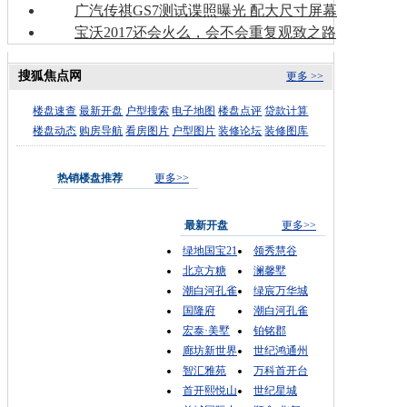
广汽传祺GS7测试谍照曝光 配大尺寸屏幕
宝沃2017还会火么，会不会重复观致之路
搜狐焦点网
更多 >>
楼盘速查
最新开盘
户型搜索
电子地图
楼盘点评
贷款计算
楼盘动态
购房导航
看房图片
户型图片
装修论坛
装修图库
热销楼盘推荐
更多>>
最新开盘
更多>>
绿地国宝21
领秀慧谷
北京方糖
澜馨墅
潮白河孔雀
绿宸万华城
国隆府
潮白河孔雀
宏泰·美墅
铂铭郡
廊坊新世界
世纪鸿通州
智汇雅苑
万科首开台
首开熙悦山
世纪星城