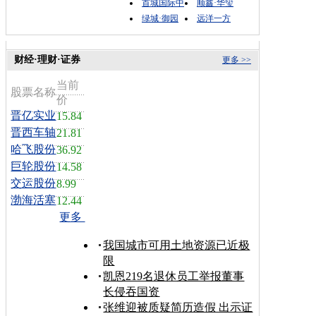
首城国际中
顺鑫·华玺
绿城·御园
远洋一方
财经·理财·证券
更多 >>
当前
股票名称
价
晋亿实业
15.84
晋西车轴
21.81
哈飞股份
36.92
巨轮股份
14.58
交运股份
8.99
渤海活塞
12.44
更多
我国城市可用土地资源已近极
限
凯恩219名退休员工举报董事
长侵吞国资
张维迎被质疑简历造假 出示证