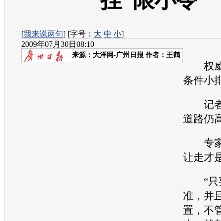
挂“限小令”
[
我来说两句
] [字号：
大
中
小
]
2009年07月30日08:10
来源：
大洋网-广州日报
作者：王鹤
权威
条件小
记者
道路仍高
专家
让走才
“只要
准，并且
置，不