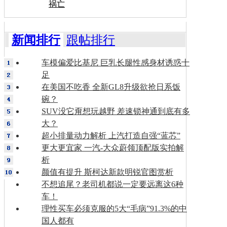
祸亡
新闻排行
跟帖排行
车模偏爱比基尼 巨乳长腿性感身材诱惑十
足
在美国不吃香 全新GL8升级欲抢日系饭
碗？
SUV没它甭想玩越野 差速锁神通到底有多
大？
超小排量动力解析 上汽打造自强“蓝芯”
更大更宜家 一汽-大众蔚领顶配版实拍解
析
颜值有提升 斯柯达新款明锐官图赏析
不想追尾？老司机都说一定要远离这6种
车！
理性买车必须克服的5大“毛病”91.3%的中
国人都有