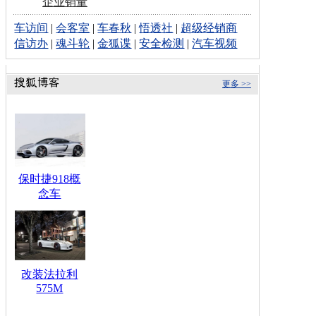
企业销量
车访间
|
会客室
|
车春秋
|
悟透社
|
超级经销商
信访办
|
魂斗轮
|
金狐谍
|
安全检测
|
汽车视频
更多 >>
保时捷918概
念车
改装法拉利
575M