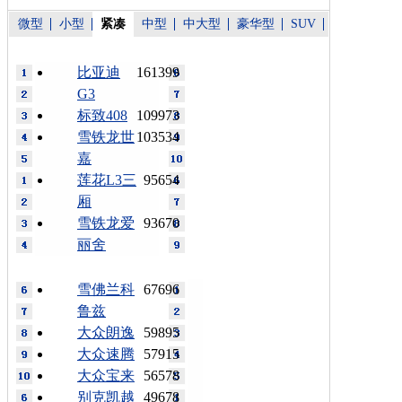
微型
小型
紧凑
中型
中大型
豪华型
SUV
比亚迪
161399
G3
标致408
109973
雪铁龙世
103534
嘉
莲花L3三
95654
厢
雪铁龙爱
93670
丽舍
雪佛兰科
67696
鲁兹
大众朗逸
59895
大众速腾
57915
大众宝来
56578
别克凯越
49678