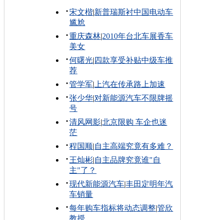
宋文楷
|
新普瑞斯衬中国电动车
尴尬
重庆森林
|
2010年台北车展香车
美女
何曙光
|
四款享受补贴中级车推
荐
管学军
|
上汽在传承路上加速
张少华
|
对新能源汽车不限牌摇
号
清风网影
|
北京限购 车企也迷
茫
程国顺
|
自主高端究竟有多难？
王灿彬
|
自主品牌究竟谁"自
主"了？
现代新能源汽车
|
丰田定明年汽
车销量
每年购车指标将动态调整
|
管欣
教授