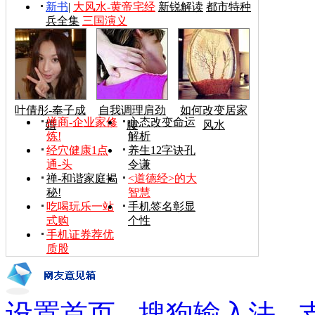
新书
|
大风水-黄帝宅经
新锐解读
都市特种
兵全集
三国演义
叶倩彤-奉子成
自我调理肩劲
如何改变居家
禅商-企业家修
心态改变命运
婚
腰
风水
炼!
解析
经穴健康1点
养生12字诀孔
通-头
令谦
禅-和谐家庭揭
<道德经>的大
秘!
智慧
吃喝玩乐一站
手机签名彰显
式购
个性
手机证券荐优
质股
设置首页
-
搜狗输入法
-