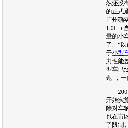
然还没
的正式
广州确
1.0L（
量的小
了。“以
于
小型
力性能
型车
已
题”，
200
开始实施
除对车
也在市
了限制