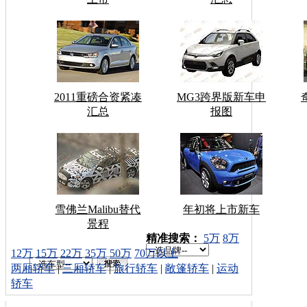
2011重磅合资紧凑
MG3跨界版新车申
汇总
报图
雪佛兰Malibu替代
年初将上市新车
景程
车型搜索：
精准搜索：
5万
8万
12万
15万
22万
35万
50万
70万以上
两厢轿车
|
三厢轿车
|
旅行轿车
|
敞篷轿车
|
运动
轿车