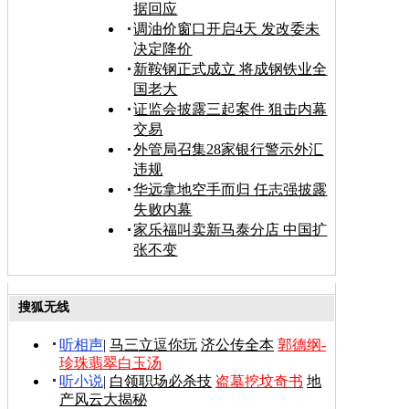
据回应
调油价窗口开启4天 发改委未
决定降价
新鞍钢正式成立 将成钢铁业全
国老大
证监会披露三起案件 狙击内幕
交易
外管局召集28家银行警示外汇
违规
华远拿地空手而归 任志强披露
失败内幕
家乐福叫卖新马泰分店 中国扩
张不变
搜狐无线
听相声
|
马三立逗你玩
济公传全本
郭德纲-
珍珠翡翠白玉汤
听小说
|
白领职场必杀技
盗墓挖坟奇书
地
产风云大揭秘