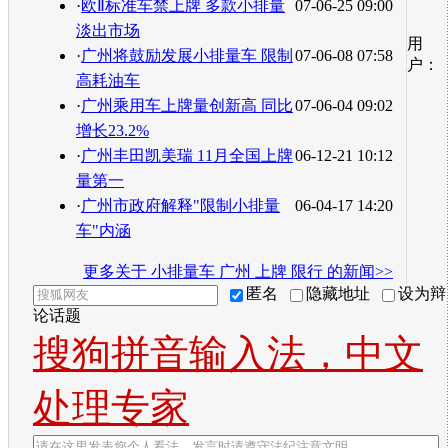
·
欧Ⅱ标准车禁上牌 多款小排量
07-06-25 09:00
淡出市场
用
·
广州将鼓励发展小排量车 限制
07-06-08 07:58
户：
高耗油车
·
广州乘用车上牌量创新高 同比
07-06-04 09:02
增长23.2%
·
广州丰田凯美瑞 11月全国上牌
06-12-21 10:12
量第一
·
广州市政府解释"限制小排量
06-04-17 14:20
车"内涵
更多关于
小排量车 广州 上牌 限行
的新闻>>
匿名
隐藏地址
设为辩
论话题
搜狗拼音输入法，中文
处理专家