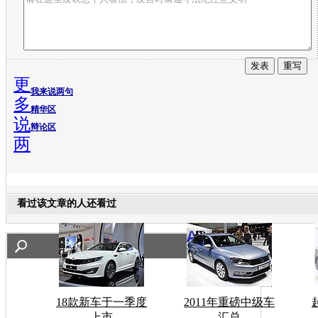
更
我来说两句
多
精华区
说
辩论区
两
看过该文章的人还看过
18款新车于一季度
2011年重磅中级车
上市
汇总