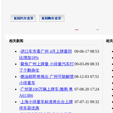
开心网
人人网
豆瓣
相关新闻
相关
转发至：
·
进口车市看广州 4月上牌量同
09-06-17 08:53
比增加18%
·
聚焦广州上牌量 小排量汽车打
09-03-09 08:33
了个翻身仗
·
燃油税即将推出 广州可能解禁
08-12-03 07:51
小排量车
·
广州第100万辆上牌车:雅阁 粤
07-08-20 17:24
A613B6
·
上海小排量车标准将出台上牌
07-07-11 09:32
停车获优惠