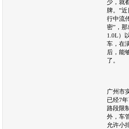
少，就
牌。”
行中流
密”，那
1.0L
车，在
后，能
了。
广州市实
已经7
路段限
外，车
允许小