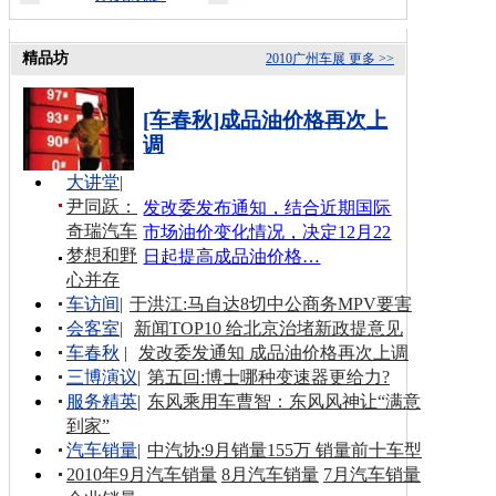
精品坊
2010广州车展
更多 >>
[车春秋]成品油价格再次上
调
大讲堂
|
尹同跃：
发改委发布通知，结合近期国际
奇瑞汽车
市场油价变化情况，决定12月22
梦想和野
日起提高成品油价格…
心并存
车访间
|
于洪江:马自达8切中公商务MPV要害
会客室
|
新闻TOP10 给北京治堵新政提意见
车春秋
|
发改委发通知 成品油价格再次上调
三博演议
|
第五回:博士哪种变速器更给力?
服务精英
|
东风乘用车曹智：东风风神让“满意
到家”
汽车销量
|
中汽协:9月销量155万 销量前十车型
2010年9月汽车销量
8月汽车销量
7月汽车销量