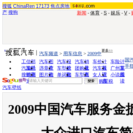
搜狐
ChinaRen
17173
焦点房地
产
搜狗
新闻
-
体育
-
S
-
娱乐
-
V
-
实用工具
更多>>
汽车频道
>
用车信息
>
2009中
国
工信部
汽车图
汽车报
汽车销
车价计
车险计
手
油耗
片
价
量
算
算
汽车经
违章查
车型对
团购优
汽车投
广州车
销商
询
比
惠
诉
展
搜狗浏
图片欣
单词翻
车型查
女人宝
小说阅
览器
赏
译
询
典
读
购置税
汽车壁纸
2009中国汽车服务金