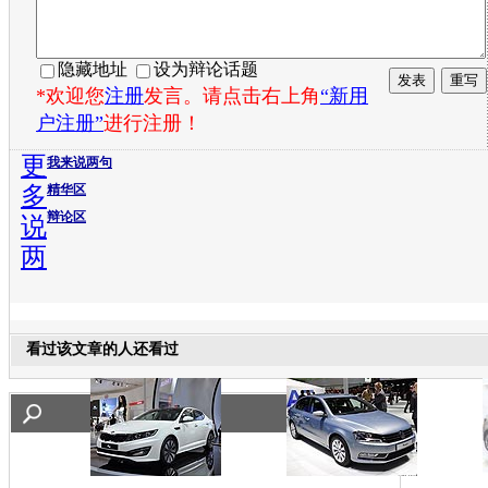
隐藏地址
设为辩论话题
*欢迎您
注册
发言。请点击右上角
“新用
户注册”
进行注册！
更
我来说两句
多
精华区
辩论区
说
两
看过该文章的人还看过