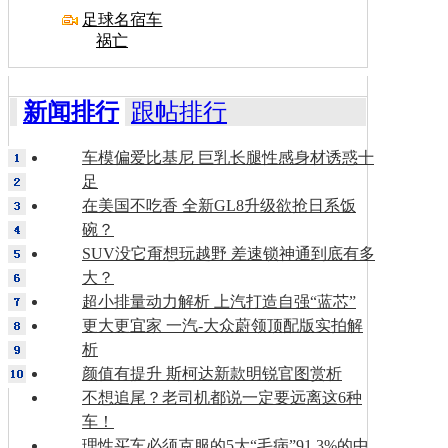
足球名宿车
祸亡
新闻排行
跟帖排行
车模偏爱比基尼 巨乳长腿性感身材诱惑十
足
在美国不吃香 全新GL8升级欲抢日系饭
碗？
SUV没它甭想玩越野 差速锁神通到底有多
大？
超小排量动力解析 上汽打造自强“蓝芯”
更大更宜家 一汽-大众蔚领顶配版实拍解
析
颜值有提升 斯柯达新款明锐官图赏析
不想追尾？老司机都说一定要远离这6种
车！
理性买车必须克服的5大“毛病”91.3%的中