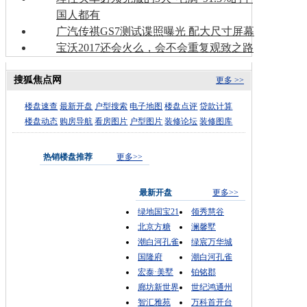
国人都有
广汽传祺GS7测试谍照曝光 配大尺寸屏幕
宝沃2017还会火么，会不会重复观致之路
搜狐焦点网
更多 >>
楼盘速查
最新开盘
户型搜索
电子地图
楼盘点评
贷款计算
楼盘动态
购房导航
看房图片
户型图片
装修论坛
装修图库
热销楼盘推荐
更多>>
最新开盘
更多>>
绿地国宝21
领秀慧谷
北京方糖
澜馨墅
潮白河孔雀
绿宸万华城
国隆府
潮白河孔雀
宏泰·美墅
铂铭郡
廊坊新世界
世纪鸿通州
智汇雅苑
万科首开台