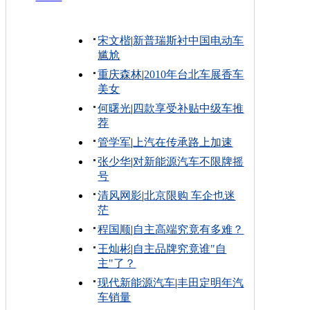
宋文楷
|
新普瑞斯衬中国电动车
尴尬
重庆森林
|
2010年台北车展香车
美女
何曙光
|
四款享受补贴中级车推
荐
管学军
|
上汽在传承路上加速
张少华
|
对新能源汽车不限牌摇
号
清风网影
|
北京限购 车企也迷
茫
程国顺
|
自主高端究竟有多难？
王灿彬
|
自主品牌究竟谁"自
主"了？
现代新能源汽车
|
丰田定明年汽
车销量