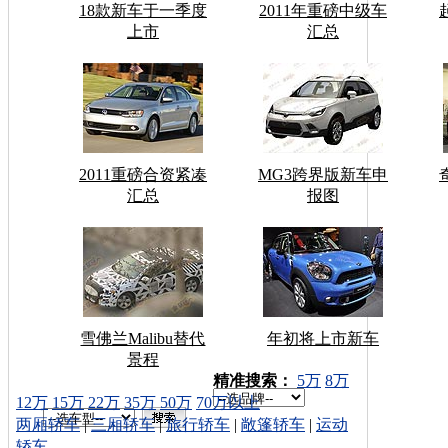
18款新车于一季度
2011年重磅中级车
上市
汇总
2011重磅合资紧凑
MG3跨界版新车申
汇总
报图
雪佛兰Malibu替代
年初将上市新车
景程
车型搜索：
精准搜索：
5万
8万
12万
15万
22万
35万
50万
70万以上
两厢轿车
|
三厢轿车
|
旅行轿车
|
敞篷轿车
|
运动
轿车