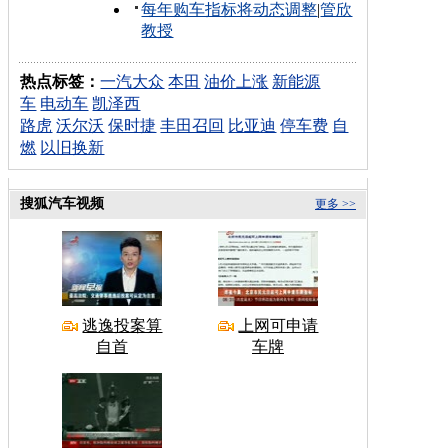
每年购车指标将动态调整
|
管欣
教授
热点标签：
一汽大众
本田
油价上涨
新能源
车
电动车
凯泽西
路虎
沃尔沃
保时捷
丰田召回
比亚迪
停车费
自
燃
以旧换新
搜狐汽车视频
更多 >>
逃逸投案算
上网可申请
自首
车牌