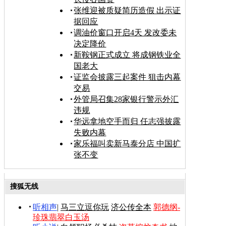
张维迎被质疑简历造假 出示证
据回应
调油价窗口开启4天 发改委未
决定降价
新鞍钢正式成立 将成钢铁业全
国老大
证监会披露三起案件 狙击内幕
交易
外管局召集28家银行警示外汇
违规
华远拿地空手而归 任志强披露
失败内幕
家乐福叫卖新马泰分店 中国扩
张不变
搜狐无线
听相声
|
马三立逗你玩
济公传全本
郭德纲-
珍珠翡翠白玉汤