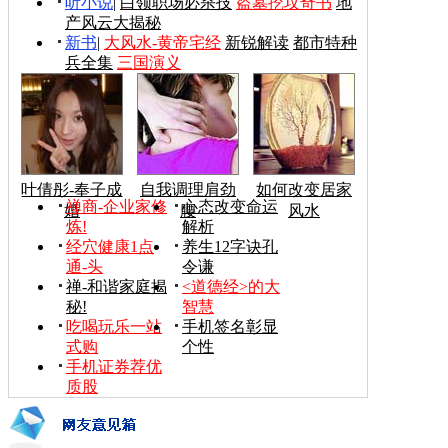
听小说
|
白领职场必杀技
盗墓挖坟奇书
地
产风云大揭秘
新书
|
大风水-黄帝宅经
新锐解读
都市特种
兵全集
三国演义
叶倩彤-奉子成
自我调理肩劲
如何改变居家
禅商-企业家修
心态改变命运
婚
腰
风水
炼!
解析
经穴健康1点
养生12字诀孔
通-头
令谦
禅-和谐家庭揭
<道德经>的大
秘!
智慧
吃喝玩乐一站
手机签名彰显
式购
个性
手机证券荐优
质股