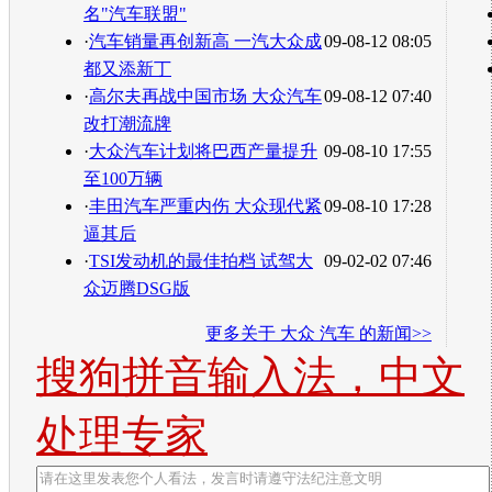
名"汽车联盟"
·
汽车销量再创新高 一汽大众成
09-08-12 08:05
都又添新丁
·
高尔夫再战中国市场 大众汽车
09-08-12 07:40
改打潮流牌
·
大众汽车计划将巴西产量提升
09-08-10 17:55
至100万辆
·
丰田汽车严重内伤 大众现代紧
09-08-10 17:28
逼其后
·
TSI发动机的最佳拍档 试驾大
09-02-02 07:46
众迈腾DSG版
更多关于
大众 汽车
的新闻>>
搜狗拼音输入法，中文
处理专家