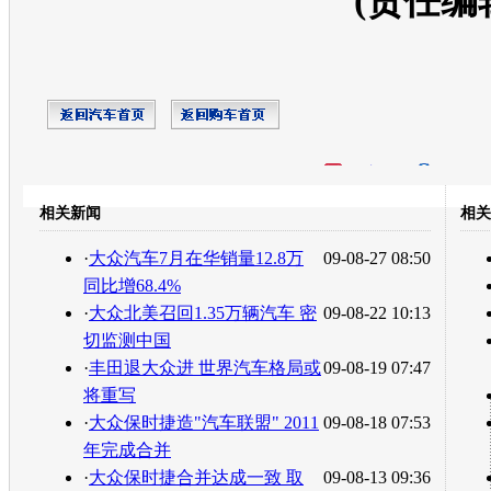
(责任编
开心网
人人网
豆瓣
相关新闻
相关
转发至：
·
大众汽车7月在华销量12.8万
09-08-27 08:50
同比增68.4%
·
大众北美召回1.35万辆汽车 密
09-08-22 10:13
切监测中国
·
丰田退大众进 世界汽车格局或
09-08-19 07:47
将重写
·
大众保时捷造"汽车联盟" 2011
09-08-18 07:53
年完成合并
·
大众保时捷合并达成一致 取
09-08-13 09:36