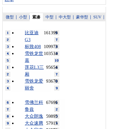
微型
小型
紧凑
中型
中大型
豪华型
SUV
比亚迪
161399
G3
标致408
109973
雪铁龙世
103534
嘉
莲花L3三
95654
厢
雪铁龙爱
93670
丽舍
雪佛兰科
67696
鲁兹
大众朗逸
59895
大众速腾
57915