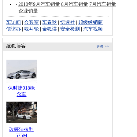
2010年9月汽车销量
8月汽车销量
7月汽车销量
企业销量
车访间
|
会客室
|
车春秋
|
悟透社
|
超级经销商
信访办
|
魂斗轮
|
金狐谍
|
安全检测
|
汽车视频
更多 >>
保时捷918概
念车
改装法拉利
575M