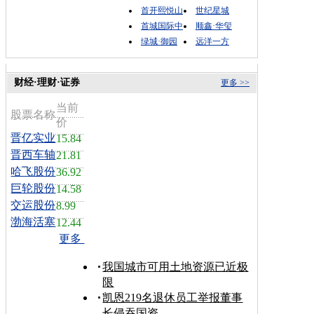
首开熙悦山
世纪星城
首城国际中
顺鑫·华玺
绿城·御园
远洋一方
财经·理财·证券
更多 >>
当前
股票名称
价
晋亿实业
15.84
晋西车轴
21.81
哈飞股份
36.92
巨轮股份
14.58
交运股份
8.99
渤海活塞
12.44
更多
我国城市可用土地资源已近极
限
凯恩219名退休员工举报董事
长侵吞国资