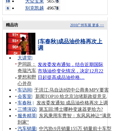
大众宝来
56578
别克凯越
49678
精品坊
2010广州车展
更多 >>
[车春秋]成品油价格再次上
调
大讲堂
|
尹同跃：
发改委发布通知，结合近期国际
奇瑞汽车
市场油价变化情况，决定12月22
梦想和野
日起提高成品油价格…
心并存
车访间
|
于洪江:马自达8切中公商务MPV要害
会客室
|
新闻TOP10 给北京治堵新政提意见
车春秋
|
发改委发通知 成品油价格再次上调
三博演议
|
第五回:博士哪种变速器更给力?
服务精英
|
东风乘用车曹智：东风风神让“满意
到家”
汽车销量
|
中汽协:9月销量155万 销量前十车型