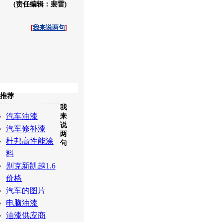
(责任编辑：裴雷)
[
我来说两句
]
收起
推荐
我
白社会
百度i贴吧
汽车油漆
来
说
汽车修补漆
两
杜邦高性能涂
句
料
别克新凯越1.6
价格
汽车的图片
电脑油漆
油漆供应商