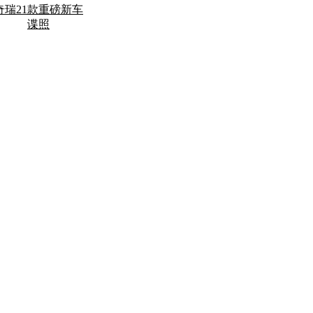
奇瑞21款重磅新车
谍照