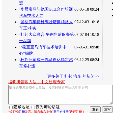
班
·
华晨宝马与德国GTZ合作培训
08-05-18 09:24
汽车技术人才
·
警察汽车特种驾驶培训领路人
07-12-03 10:18
车王:柳实
·
杜邦大众联合 争创售后服务第
07-07-04 10:18
一品牌
·
"燕宝宝马汽车技术培训中
07-05-31 09:48
心"揭牌
·
杜邦公司成一汽马自达指定汽
06-12-25 08:24
车修补漆
更多关于
杜邦 汽车
的新闻>>
搜狗拼音输入法，中文处理专家
隐藏地址
设为辩论话题
*欢迎您
注册
发言。请点击右上角
“新用户注册”
进行注册！