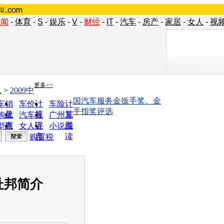
新闻
-
体育
-
S
-
娱乐
-
V
-
财经
-
IT
-
汽车
-
房产
-
家居
-
女人
-
视
更多>>
息
>
2009中
国汽车服务金扳手奖、金
车销
车价计
车险计
手指奖评选
量
算
算
购优
汽车投
广州车
惠
诉
展
型查
女人宝
小说阅
询
典
读
购置税
杜邦简介