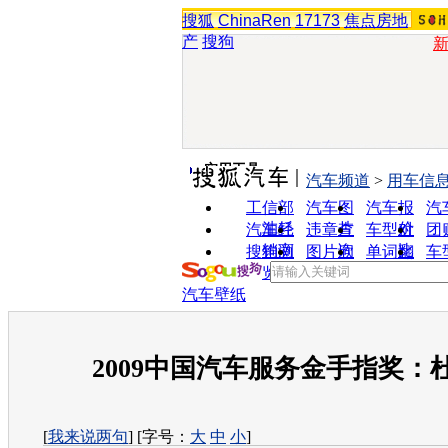
搜狐
ChinaRen
17173
焦点房地
产
搜狗
实用工具
汽车频道
>
用车信
工信部
汽车图
汽车报
汽
油耗
片
价
汽车经
违章查
车型对
团
销商
询
比
搜狗浏
图片欣
单词翻
车
览器
赏
译
汽车壁纸
2009中国汽车服务金手指奖：
[
我来说两句
] [字号：
大
中
小
]