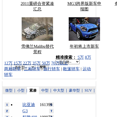
2011重磅合资紧凑
MG3跨界版新车申
汇总
报图
雪佛兰Malibu替代
年初将上市新车
景程
车型搜索：
精准搜索：
5万
8万
12万
15万
22万
35万
50万
70万以上
两厢轿车
|
三厢轿车
|
旅行轿车
|
敞篷轿车
|
运动
轿车
微型
小型
紧凑
中型
中大型
豪华型
SUV
比亚迪
161399
G3