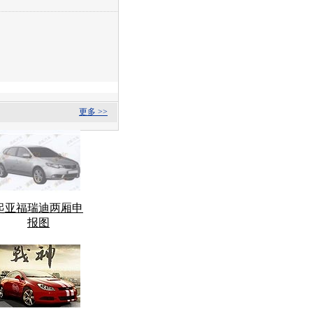
更多 >>
起亚福瑞迪两厢申
报图