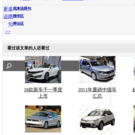
更多
我来说两句
说两
精华区
句
辩论区
>>
看过该文章的人还看过
18款新车于一季度
2011年重磅中级车
上市
汇总