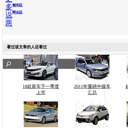
多
精华区
辩论区
说
两
看过该文章的人还看过
18款新车于一季度
2011年重磅中级车
上市
汇总