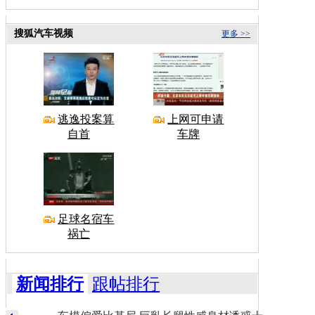
搜狐汽车视频
更多 >>
逃逸投案算
上网可申请
自首
车牌
足球名宿车
祸亡
新闻排行
跟帖排行