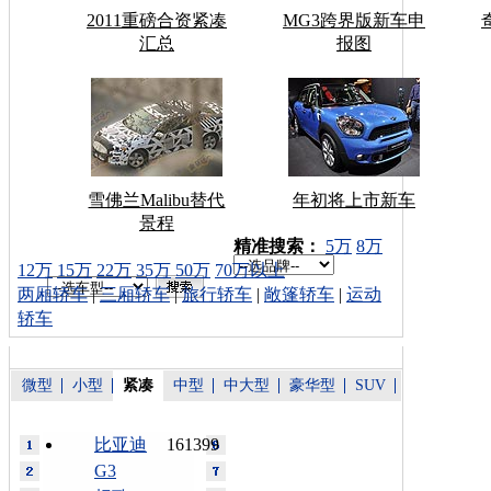
2011重磅合资紧凑
MG3跨界版新车申
汇总
报图
雪佛兰Malibu替代
年初将上市新车
景程
车型搜索：
精准搜索：
5万
8万
12万
15万
22万
35万
50万
70万以上
两厢轿车
|
三厢轿车
|
旅行轿车
|
敞篷轿车
|
运动
轿车
微型
小型
紧凑
中型
中大型
豪华型
SUV
比亚迪
161399
G3