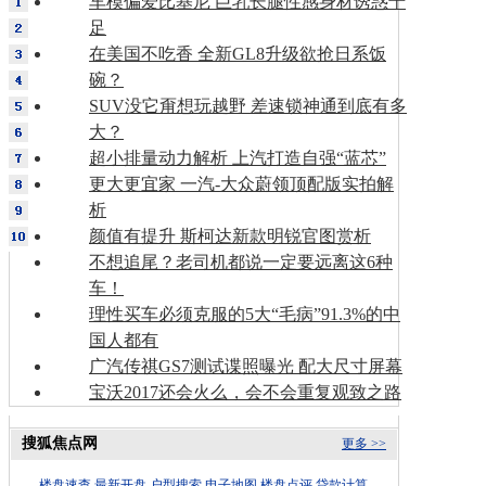
车模偏爱比基尼 巨乳长腿性感身材诱惑十
足
在美国不吃香 全新GL8升级欲抢日系饭
碗？
SUV没它甭想玩越野 差速锁神通到底有多
大？
超小排量动力解析 上汽打造自强“蓝芯”
更大更宜家 一汽-大众蔚领顶配版实拍解
析
颜值有提升 斯柯达新款明锐官图赏析
不想追尾？老司机都说一定要远离这6种
车！
理性买车必须克服的5大“毛病”91.3%的中
国人都有
广汽传祺GS7测试谍照曝光 配大尺寸屏幕
宝沃2017还会火么，会不会重复观致之路
搜狐焦点网
更多 >>
楼盘速查
最新开盘
户型搜索
电子地图
楼盘点评
贷款计算