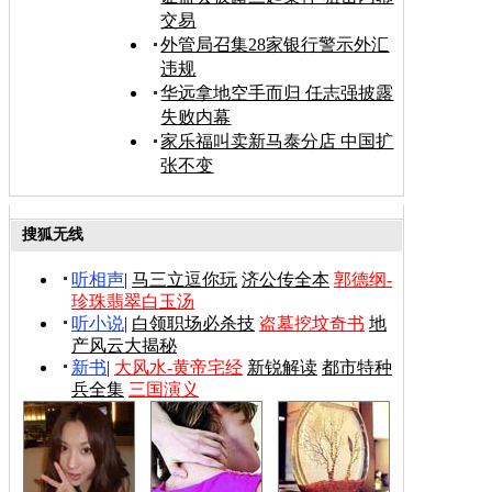
交易
外管局召集28家银行警示外汇
违规
华远拿地空手而归 任志强披露
失败内幕
家乐福叫卖新马泰分店 中国扩
张不变
搜狐无线
听相声
|
马三立逗你玩
济公传全本
郭德纲-
珍珠翡翠白玉汤
听小说
|
白领职场必杀技
盗墓挖坟奇书
地
产风云大揭秘
新书
|
大风水-黄帝宅经
新锐解读
都市特种
兵全集
三国演义