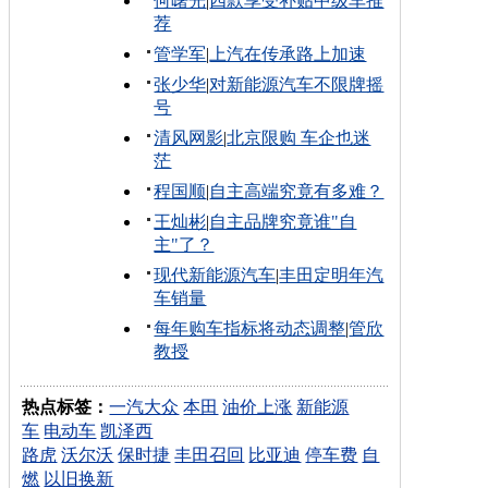
何曙光
|
四款享受补贴中级车推
荐
管学军
|
上汽在传承路上加速
张少华
|
对新能源汽车不限牌摇
号
清风网影
|
北京限购 车企也迷
茫
程国顺
|
自主高端究竟有多难？
王灿彬
|
自主品牌究竟谁"自
主"了？
现代新能源汽车
|
丰田定明年汽
车销量
每年购车指标将动态调整
|
管欣
教授
热点标签：
一汽大众
本田
油价上涨
新能源
车
电动车
凯泽西
路虎
沃尔沃
保时捷
丰田召回
比亚迪
停车费
自
燃
以旧换新