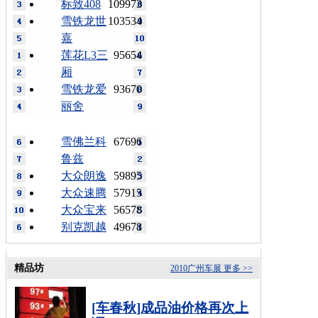
标致408
109973
雪铁龙世
103534
嘉
莲花L3三
95654
厢
雪铁龙爱
93670
丽舍
雪佛兰科
67696
鲁兹
大众朗逸
59895
大众速腾
57915
大众宝来
56578
别克凯越
49678
精品坊
2010广州车展
更多 >>
[车春秋]成品油价格再次上