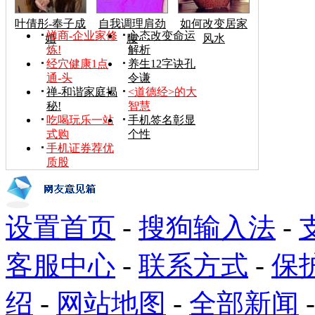
叶倩彤-奉子成
自我调理肩劲
如何改变居家
禅商-企业家修
心态改变命运
婚
腰
风水
炼!
解析
经穴健康1点
养生12字诀孔
通-头
令谦
禅-和谐家庭揭
<道德经>的大
秘!
智慧
吃喝玩乐一站
手机签名彰显
式购
个性
手机证券荐优
质股
设置首页
-
搜狗输入法
-
客服中心
-
联系方式
-
保
绍
-
网站地图
-
全部新闻