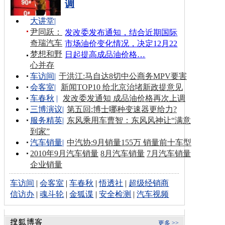
调
大讲堂
|
尹同跃：
发改委发布通知，结合近期国际
奇瑞汽车
市场油价变化情况，决定12月22
梦想和野
日起提高成品油价格…
心并存
车访间
|
于洪江:马自达8切中公商务MPV要害
会客室
|
新闻TOP10 给北京治堵新政提意见
车春秋
|
发改委发通知 成品油价格再次上调
三博演议
|
第五回:博士哪种变速器更给力?
服务精英
|
东风乘用车曹智：东风风神让“满意
到家”
汽车销量
|
中汽协:9月销量155万 销量前十车型
2010年9月汽车销量
8月汽车销量
7月汽车销量
企业销量
车访间
|
会客室
|
车春秋
|
悟透社
|
超级经销商
信访办
|
魂斗轮
|
金狐谍
|
安全检测
|
汽车视频
更多 >>