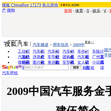
搜狐
ChinaRen
17173
焦点房地
产
搜狗
新闻
-
体育
-
S
-
娱乐
-
V
-
实用工具
更多>>
汽车频道
>
用车信息
>
2009中
国
工信部
汽车图
汽车报
汽车销
车价计
车险计
手
油耗
片
价
量
算
算
汽车经
违章查
车型对
团购优
汽车投
广州车
销商
询
比
惠
诉
展
搜狗浏
图片欣
单词翻
车型查
女人宝
小说阅
览器
赏
译
询
典
读
购置税
汽车壁纸
2009中国汽车服务金