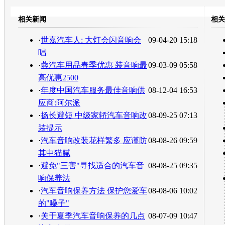
开心网
人人网
豆瓣
相关新闻
相关
转发至：
·
世嘉汽车人: 大灯会闪音响会
09-04-20 15:18
唱
·
蓉汽车用品春季优惠 装音响最
09-03-09 05:58
高优惠2500
·
年度中国汽车服务最佳音响供
08-12-04 16:53
应商:阿尔派
·
扬长避短 中级家轿汽车音响改
08-09-25 07:13
装提示
·
汽车音响改装花样繁多 应谨防
08-08-26 09:59
其中猫腻
·
避免"三害"寻找适合的汽车音
08-08-25 09:35
响保养法
·
汽车音响保养方法 保护您爱车
08-08-06 10:02
的"嗓子"
·
关于夏季汽车音响保养的几点
08-07-09 10:47