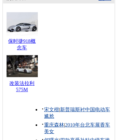
保时捷918概
念车
改装法拉利
575M
宋文楷
|
新普瑞斯衬中国电动车
尴尬
重庆森林
|
2010年台北车展香车
美女