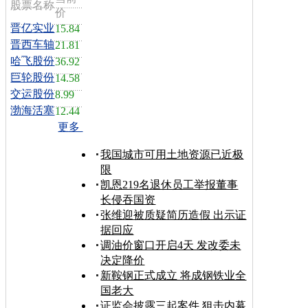
股票名称
价
晋亿实业
15.84
晋西车轴
21.81
哈飞股份
36.92
巨轮股份
14.58
交运股份
8.99
渤海活塞
12.44
更多
我国城市可用土地资源已近极
限
凯恩219名退休员工举报董事
长侵吞国资
张维迎被质疑简历造假 出示证
据回应
调油价窗口开启4天 发改委未
决定降价
新鞍钢正式成立 将成钢铁业全
国老大
证监会披露三起案件 狙击内幕