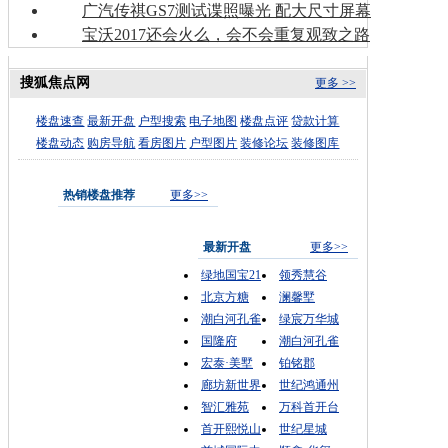
广汽传祺GS7测试谍照曝光 配大尺寸屏幕
宝沃2017还会火么，会不会重复观致之路
搜狐焦点网
更多 >>
楼盘速查
最新开盘
户型搜索
电子地图
楼盘点评
贷款计算
楼盘动态
购房导航
看房图片
户型图片
装修论坛
装修图库
热销楼盘推荐
更多>>
最新开盘
更多>>
绿地国宝21
领秀慧谷
北京方糖
澜馨墅
潮白河孔雀
绿宸万华城
国隆府
潮白河孔雀
宏泰·美墅
铂铭郡
廊坊新世界
世纪鸿通州
智汇雅苑
万科首开台
首开熙悦山
世纪星城