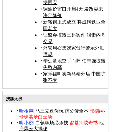
据回应
调油价窗口开启4天 发改委未
决定降价
新鞍钢正式成立 将成钢铁业全
国老大
证监会披露三起案件 狙击内幕
交易
外管局召集28家银行警示外汇
违规
华远拿地空手而归 任志强披露
失败内幕
家乐福叫卖新马泰分店 中国扩
张不变
搜狐无线
听相声
|
马三立逗你玩
济公传全本
郭德纲-
珍珠翡翠白玉汤
听小说
|
白领职场必杀技
盗墓挖坟奇书
地
产风云大揭秘