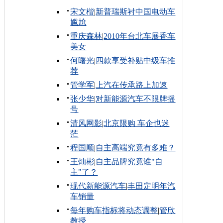
宋文楷
|
新普瑞斯衬中国电动车
尴尬
重庆森林
|
2010年台北车展香车
美女
何曙光
|
四款享受补贴中级车推
荐
管学军
|
上汽在传承路上加速
张少华
|
对新能源汽车不限牌摇
号
清风网影
|
北京限购 车企也迷
茫
程国顺
|
自主高端究竟有多难？
王灿彬
|
自主品牌究竟谁"自
主"了？
现代新能源汽车
|
丰田定明年汽
车销量
每年购车指标将动态调整
|
管欣
教授