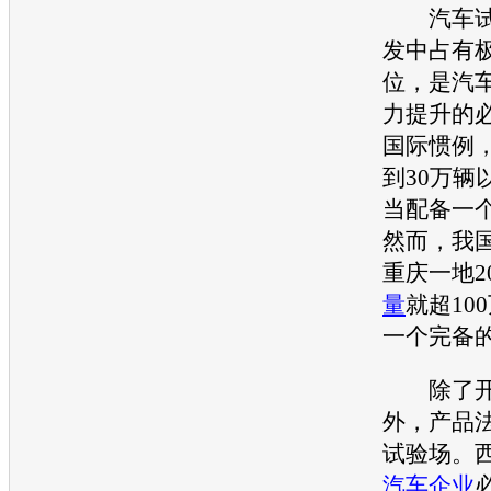
汽车
发中占有
位，是
汽
力提升的
国际惯例
到30万辆
当配备一
然而，我
重庆一地2
量
就超10
一个完备
除了开
外，产品
试验场。
汽车企业