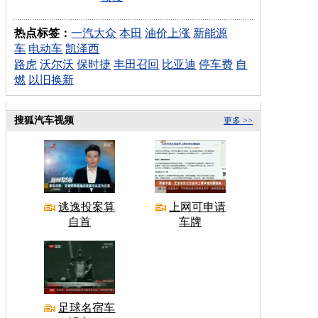
热点标签：
一汽大众
本田
油价上涨
新能源
车
电动车
凯泽西
路虎
沃尔沃
保时捷
丰田召回
比亚迪
停车费
自
燃
以旧换新
搜狐汽车视频
更多 >>
逃逸投案算
上网可申请
自首
车牌
足球名宿车