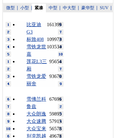
微型
小型
紧凑
中型
中大型
豪华型
SUV
比亚迪
161399
G3
标致408
109973
雪铁龙世
103534
嘉
莲花L3三
95654
厢
雪铁龙爱
93670
丽舍
雪佛兰科
67696
鲁兹
大众朗逸
59895
大众速腾
57915
大众宝来
56578
别克凯越
49678