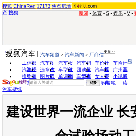
搜狐
ChinaRen
17173
焦点房地
产
搜狗
新闻
-
体育
-
S
-
娱乐
-
V
-
实用工具
更多>>
汽车频道
>
汽车新闻
>
厂商信
息
工信部
汽车图
汽车报
汽车销
车价计
车险计
油耗
片
价
量
算
算
汽车经
违章查
车型对
团购优
汽车投
广州车
销商
询
比
惠
诉
展
搜狗浏
图片欣
单词翻
车型查
女人宝
小说阅
览器
赏
译
询
典
读
购置税
汽车壁纸
建设世界一流企业 长