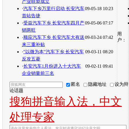
产业联盟成立
·
汽车下乡万里行启动 长安汽车
09-05-18 10:23
首站告捷
·
受益汽车下乡 长安汽车四月产
09-05-06 07:17
销两旺
用
·
顺应汽车下乡 长安汽车大有送
09-03-24 07:42
户：
来三重补贴
·
"以微为本"汽车下乡 长安汽车
09-03-11 08:20
反攻五菱
·
长安汽车1月份进入十大汽车
09-02-11 09:41
企业销量前三名
匿名
隐藏地址
设为辩
论话题
搜狗拼音输入法，中文
处理专家