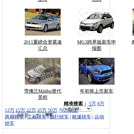
2011重磅合资紧凑
MG3跨界版新车申
汇总
报图
雪佛兰Malibu替代
年初将上市新车
景程
车型搜索：
精准搜索：
5万
8万
12万
15万
22万
35万
50万
70万以上
两厢轿车
|
三厢轿车
|
旅行轿车
|
敞篷轿车
|
运动
轿车