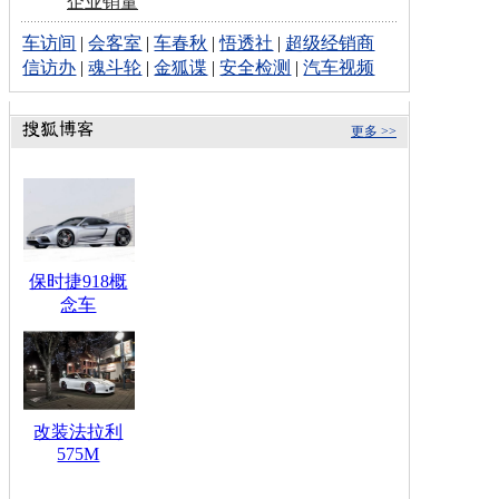
企业销量
车访间
|
会客室
|
车春秋
|
悟透社
|
超级经销商
信访办
|
魂斗轮
|
金狐谍
|
安全检测
|
汽车视频
更多 >>
保时捷918概
念车
改装法拉利
575M