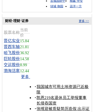
首城国际中
顺鑫·华玺
绿城·御园
远洋一方
财经·理财·证券
更多 >>
当前
股票名称
价
晋亿实业
15.84
晋西车轴
21.81
哈飞股份
36.92
巨轮股份
14.58
交运股份
8.99
渤海活塞
12.44
更多
我国城市可用土地资源已近极
限
凯恩219名退休员工举报董事
长侵吞国资
张维迎被质疑简历造假 出示证