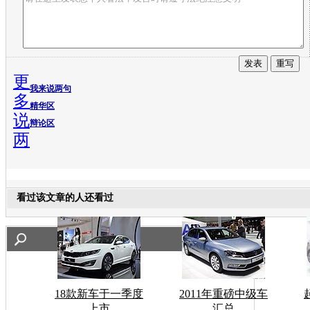
更
我来说两句
多
精华区
说
辩论区
两
看过该文章的人还看过
18款新车于一季度
2011年重磅中级车
上市
汇总