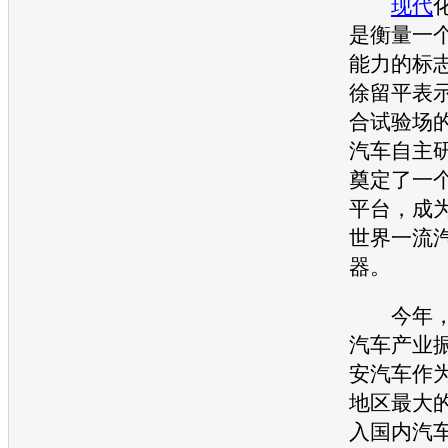
现代
是衡量一
能力的标
徐留平表
合试验场
汽车
自主
奠定了一
平台，成
世界一流
器。
今年，
汽车
产业
安汽车
作
地区最大
入国内
汽