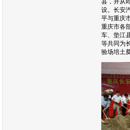
县，并从
设。
长安
平与重庆
重庆市各
车
、垫江
等共同为
验场培