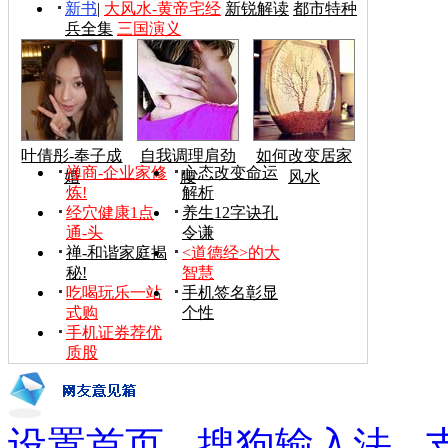
新书
|
大风水-黄帝宅经
新锐解读
都市特种
兵全集
三国演义
叶倩彤-奉子成
自我调理肩劲
如何改变居家
禅商-企业家修
心态改变命运
婚
腰
风水
炼!
解析
经穴健康1点
养生12字诀孔
通-头
令谦
禅-和谐家庭揭
<道德经>的大
秘!
智慧
吃喝玩乐一站
手机签名彰显
式购
个性
手机证券荐优
质股
设置首页
-
搜狗输入法
-