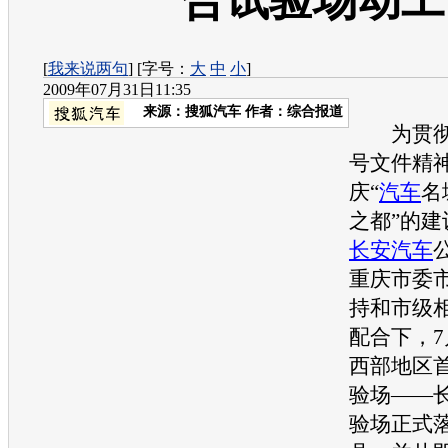
合试验场动工
[
我来说两句
] [字号：
大
中
小
]
2009年07月31日11:35
来源：
搜狐汽车
作者：综合报道
为贯彻落
号文件精
庆“
汽车
名
之都”的
长安汽车
重庆市委
持和市级
配合下，7
西部地区
验场——
验场正式