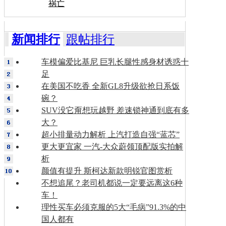
祸亡
新闻排行
跟帖排行
车模偏爱比基尼 巨乳长腿性感身材诱惑十
足
在美国不吃香 全新GL8升级欲抢日系饭
碗？
SUV没它甭想玩越野 差速锁神通到底有多
大？
超小排量动力解析 上汽打造自强“蓝芯”
更大更宜家 一汽-大众蔚领顶配版实拍解
析
颜值有提升 斯柯达新款明锐官图赏析
不想追尾？老司机都说一定要远离这6种
车！
理性买车必须克服的5大“毛病”91.3%的中
国人都有