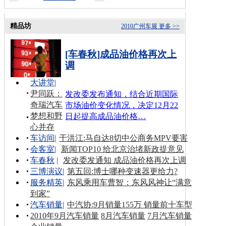
精品坊
2010广州车展
更多 >>
[车春秋]成品油价格再次上
调
大讲堂
|
尹同跃：
发改委发布通知，结合近期国际
奇瑞汽车
市场油价变化情况，决定12月22
梦想和野
日起提高成品油价格…
心并存
车访间
|
于洪江:马自达8切中公商务MPV要害
会客室
|
新闻TOP10 给北京治堵新政提意见
车春秋
|
发改委发通知 成品油价格再次上调
三博演议
|
第五回:博士哪种变速器更给力?
服务精英
|
东风乘用车曹智：东风风神让“满意
到家”
汽车销量
|
中汽协:9月销量155万 销量前十车型
2010年9月汽车销量
8月汽车销量
7月汽车销量