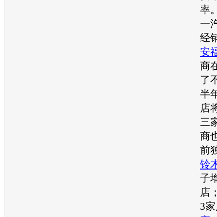
率
一
经
安
商
了
半
店
三
商
前
铃
子
店
3