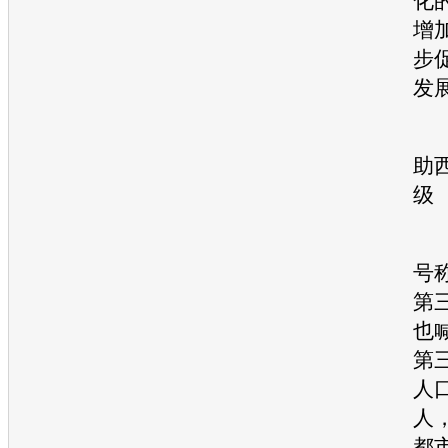
化
增
步
发
■
助
级
此
号
第
也
第
人口
人，
都