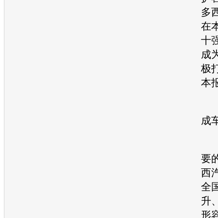
多
在
十
成
极
本
二
成
作
要
西
全
升
形