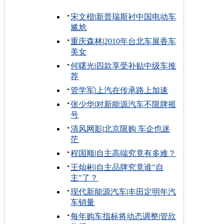
宋文楷
|
新普瑞斯衬中国电动车
尴尬
重庆森林
|
2010年台北车展香车
美女
何曙光
|
四款享受补贴中级车推
荐
管学军
|
上汽在传承路上加速
张少华
|
对新能源汽车不限牌摇
号
清风网影
|
北京限购 车企也迷
茫
程国顺
|
自主高端究竟有多难？
王灿彬
|
自主品牌究竟谁"自
主"了？
现代新能源汽车
|
丰田定明年汽
车销量
每年购车指标将动态调整
|
管欣