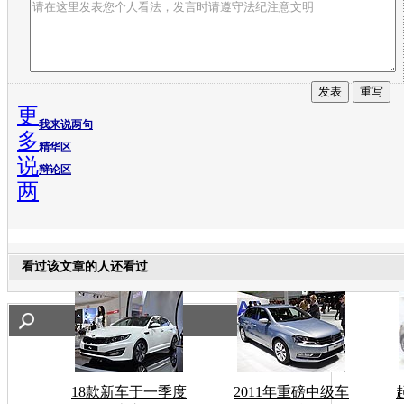
更
我来说两句
多
精华区
说
辩论区
两
看过该文章的人还看过
18款新车于一季度
2011年重磅中级车