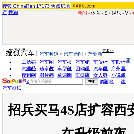
搜狐
ChinaRen
17173
焦点房地
产
搜狗
新闻
-
体育
-
S
-
娱乐
-
V
-
实用工具
更多>>
汽车频道
>
汽车新闻
>
产业新
闻
工信部
汽车图
汽车报
汽车销
车价计
车险计
油耗
片
价
量
算
算
汽车经
违章查
车型对
团购优
汽车投
广州车
销商
询
比
惠
诉
展
搜狗浏
图片欣
单词翻
车型查
女人宝
小说阅
览器
赏
译
询
典
读
购置税
汽车壁纸
招兵买马4S店扩容西