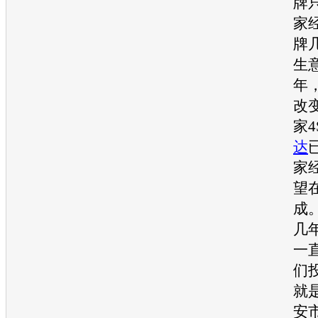
牌
家
牌
生
年
改
家4
达
家
望
成。
几
一
们
就
安