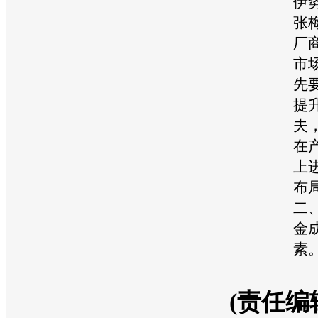
伊
张
厂
市
先
提
夫
在
上
布
二
金
素
(责任编