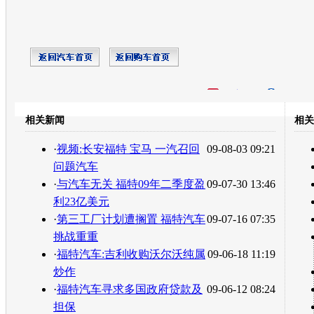
开心网
人人网
豆瓣
相关新闻
相关
转发至：
·
视频:长安福特 宝马 一汽召回
09-08-03 09:21
问题汽车
·
与汽车无关 福特09年二季度盈
09-07-30 13:46
利23亿美元
·
第三工厂计划遭搁置 福特汽车
09-07-16 07:35
挑战重重
·
福特汽车:吉利收购沃尔沃纯属
09-06-18 11:19
炒作
·
福特汽车寻求多国政府贷款及
09-06-12 08:24
担保