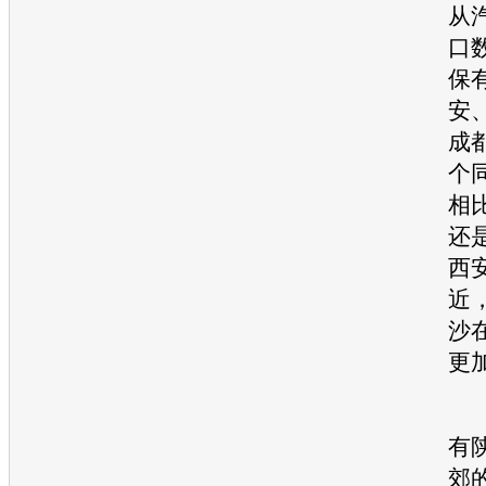
从
口
保
安
成
个
相
还
西
近
沙
更
西
有
郊