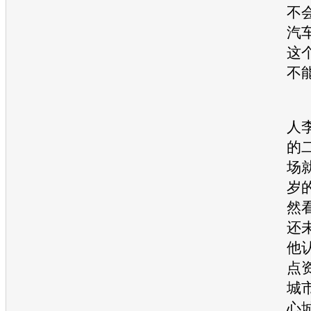
不
汽
这
不
人
的
场
岁
然
还
他
点
城
心