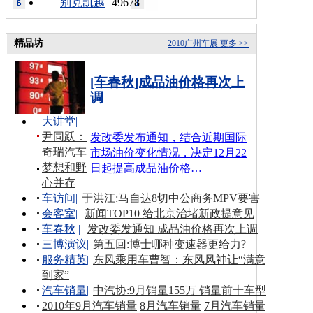
别克凯越
49678
精品坊
2010广州车展
更多 >>
[车春秋]成品油价格再次上
调
大讲堂
|
尹同跃：
发改委发布通知，结合近期国际
奇瑞汽车
市场油价变化情况，决定12月22
梦想和野
日起提高成品油价格…
心并存
车访间
|
于洪江:马自达8切中公商务MPV要害
会客室
|
新闻TOP10 给北京治堵新政提意见
车春秋
|
发改委发通知 成品油价格再次上调
三博演议
|
第五回:博士哪种变速器更给力?
服务精英
|
东风乘用车曹智：东风风神让“满意
到家”
汽车销量
|
中汽协:9月销量155万 销量前十车型
2010年9月汽车销量
8月汽车销量
7月汽车销量