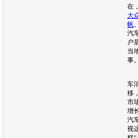
在
大
帆
汽
户
当
事
近
车
移
市
增
汽
视
糕