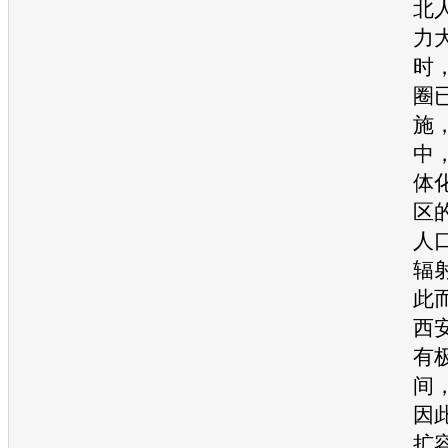
北
力
时
圈
施
中
体
区
人
辐
此
西
有
间
因
扩