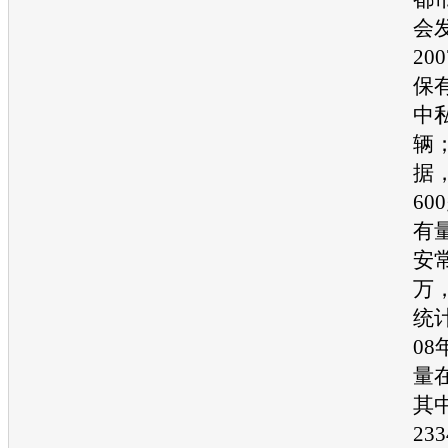
会
20
保
中私
辆
据
60
有
安
万
统
08
量在
其
23