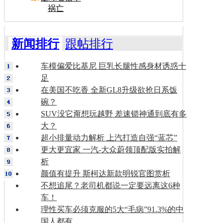
祸亡
新闻排行
跟帖排行
车模偏爱比基尼 巨乳长腿性感身材诱惑十
足
在美国不吃香 全新GL8升级欲抢日系饭
碗？
SUV没它甭想玩越野 差速锁神通到底有多
大？
超小排量动力解析 上汽打造自强“蓝芯”
更大更宜家 一汽-大众蔚领顶配版实拍解
析
颜值有提升 斯柯达新款明锐官图赏析
不想追尾？老司机都说一定要远离这6种
车！
理性买车必须克服的5大“毛病”91.3%的中
国人都有