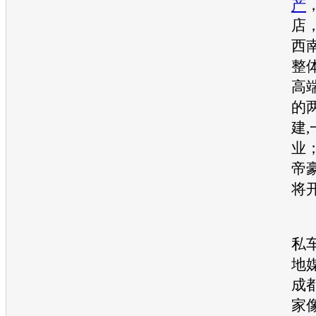
产
店
西
整
高
的
建
业
帝
将
成
私
地
成
家