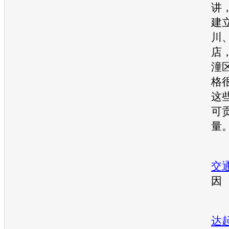
讲
建
川
店
潼
格
这
可贡
量
■
交
因
记
达