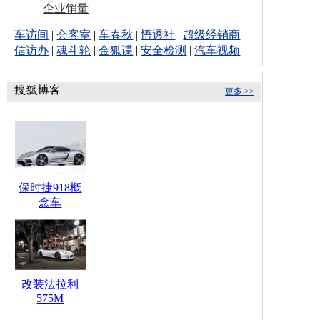
企业销量
车访间
|
会客室
|
车春秋
|
悟透社
|
超级经销商
信访办
|
魂斗轮
|
金狐谍
|
安全检测
|
汽车视频
更多 >>
保时捷918概
念车
改装法拉利
575M