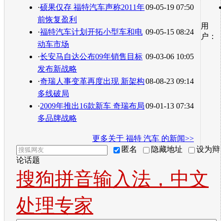
·
硕果仅存 福特汽车声称2011年
09-05-19 07:50
前恢复盈利
用
·
福特汽车计划开拓小型车和电
09-05-15 08:24
户：
动车市场
·
长安马自达公布09年销售目标
09-03-06 10:05
发布新战略
·
奇瑞人事变革再度出现 新架构
08-08-23 09:14
多线破局
·
2009年推出16款新车 奇瑞布局
09-01-13 07:34
多品牌战略
更多关于
福特 汽车
的新闻>>
匿名
隐藏地址
设为辩
论话题
搜狗拼音输入法，中文
处理专家