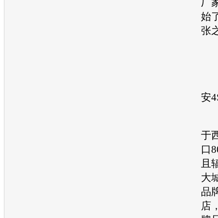
厂
始
张
■
安
一
于
口
且
大
品
店