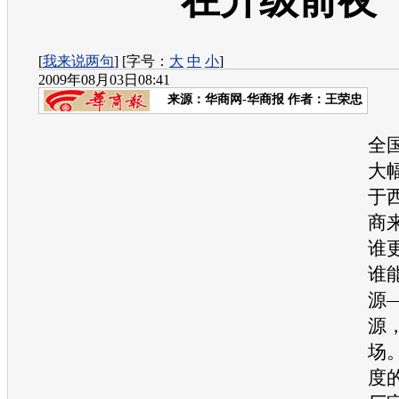
在升级前夜
[
我来说两句
] [字号：
大
中
小
]
2009年08月03日08:41
来源：
华商网-华商报
作者：王荣忠
今
全
大
于
商
谁
谁
源
源
场
度