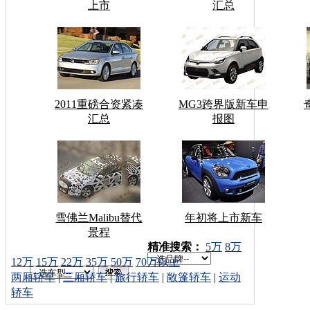
上市
汇总
2011重磅合资紧凑
MG3跨界版新车申
汇总
报图
雪佛兰Malibu替代
年初将上市新车
景程
车型搜索：
精准搜索：
5万
8万
12万
15万
22万
35万
50万
70万以上
两厢轿车
|
三厢轿车
|
旅行轿车
|
敞篷轿车
|
运动
轿车