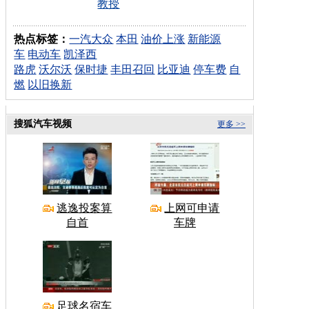
教授
热点标签：
一汽大众
本田
油价上涨
新能源
车
电动车
凯泽西
路虎
沃尔沃
保时捷
丰田召回
比亚迪
停车费
自
燃
以旧换新
搜狐汽车视频
更多 >>
逃逸投案算
上网可申请
自首
车牌
足球名宿车