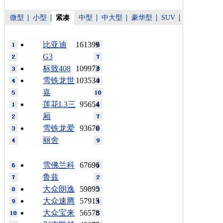
微型
小型
紧凑
中型
中大型
豪华型
SUV
比亚迪
161399
G3
标致408
109973
雪铁龙世
103534
嘉
莲花L3三
95654
厢
雪铁龙爱
93670
丽舍
雪佛兰科
67696
鲁兹
大众朗逸
59895
大众速腾
57915
大众宝来
56578