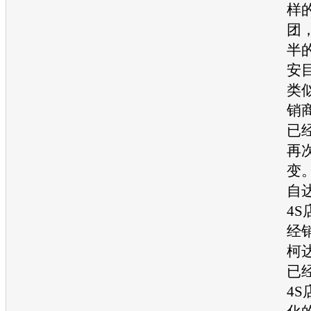
样
团
半
安
类
销
已
再
变
自
4
经
柯
已
4