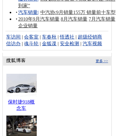
到家”
汽车销量
|
中汽协:9月销量155万 销量前十车型
2010年9月汽车销量
8月汽车销量
7月汽车销量
企业销量
车访间
|
会客室
|
车春秋
|
悟透社
|
超级经销商
信访办
|
魂斗轮
|
金狐谍
|
安全检测
|
汽车视频
更多 >>
保时捷918概
念车