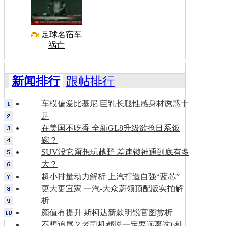
足球名宿车
祸亡
新闻排行
跟帖排行
车模偏爱比基尼 巨乳长腿性感身材诱惑十
足
在美国不吃香 全新GL8升级欲抢日系饭
碗？
SUV没它甭想玩越野 差速锁神通到底有多
大？
超小排量动力解析 上汽打造自强“蓝芯”
更大更宜家 一汽-大众蔚领顶配版实拍解
析
颜值有提升 斯柯达新款明锐官图赏析
不想追尾？老司机都说一定要远离这6种