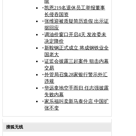
限
凯恩219名退休员工举报董事
长侵吞国资
张维迎被质疑简历造假 出示证
据回应
调油价窗口开启4天 发改委未
决定降价
新鞍钢正式成立 将成钢铁业全
国老大
证监会披露三起案件 狙击内幕
交易
外管局召集28家银行警示外汇
违规
华远拿地空手而归 任志强披露
失败内幕
家乐福叫卖新马泰分店 中国扩
张不变
搜狐无线