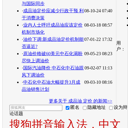
与国际同步
·
成品油定价应减少行政干预 利
08-10-24 07:40
于消费决策
·
业内人士呼吁成品油应该定价
08-03-18 08:57
机制市场化
·
油价下调:新成品油定价机制能
07-01-22 17:32
用
否逼近?
户：
·
原油价格破60美元中石化渴盼
09-05-23 08:23
尽快上调油价
·
国际汽油降价 中石化中石油跟
09-02-07 11:13
风下调油价
·
中石化中石油大幅提升3月成
09-03-10 08:16
品油销售计划
更多关于
成品油 定价
的新闻>>
匿名
隐藏地址
设为辩
论话题
搜狗拼音输入法，中文