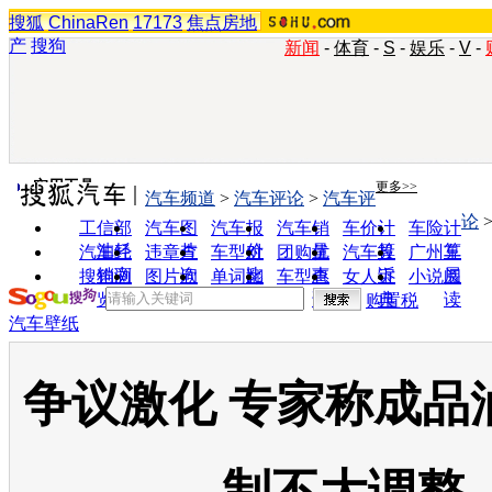
搜狐
ChinaRen
17173
焦点房地
产
搜狗
新闻
-
体育
-
S
-
娱乐
-
V
-
实用工具
更多>>
汽车频道
>
汽车评论
>
汽车评
论
工信部
汽车图
汽车报
汽车销
车价计
车险计
油耗
片
价
量
算
算
汽车经
违章查
车型对
团购优
汽车投
广州车
销商
询
比
惠
诉
展
搜狗浏
图片欣
单词翻
车型查
女人宝
小说阅
览器
赏
译
询
典
读
购置税
汽车壁纸
争议激化 专家称成品