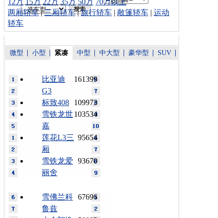
12万
15万
22万
35万
50万
70万以上
两厢轿车
|
三厢轿车
|
旅行轿车
|
敞篷轿车
|
运动
轿车
微型
小型
紧凑
中型
中大型
豪华型
SUV
比亚迪
161399
G3
标致408
109973
雪铁龙世
103534
嘉
莲花L3三
95654
厢
雪铁龙爱
93670
丽舍
雪佛兰科
67696
鲁兹