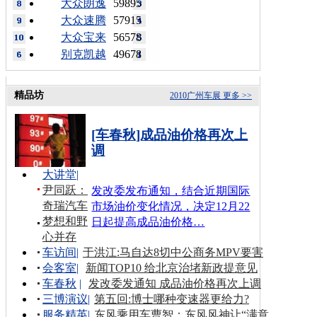
大众朗逸
59895
大众速腾
57915
大众宝来
56578
别克凯越
49678
精品坊
2010广州车展
更多 >>
[车春秋]成品油价格再次上
调
大讲堂
|
尹同跃：
发改委发布通知，结合近期国际
奇瑞汽车
市场油价变化情况，决定12月22
梦想和野
日起提高成品油价格…
心并存
车访间
|
于洪江:马自达8切中公商务MPV要害
会客室
|
新闻TOP10 给北京治堵新政提意见
车春秋
|
发改委发通知 成品油价格再次上调
三博演议
|
第五回:博士哪种变速器更给力?
服务精英
|
东风乘用车曹智：东风风神让“满意