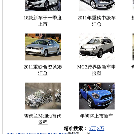
18款新车于一季度
2011年重磅中级车
上市
汇总
2011重磅合资紧凑
MG3跨界版新车申
汇总
报图
雪佛兰Malibu替代
年初将上市新车
景程
车型搜索：
精准搜索：
5万
8万