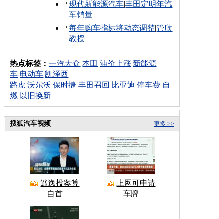
现代新能源汽车
|
丰田定明年汽
车销量
每年购车指标将动态调整
|
管欣
教授
热点标签：
一汽大众
本田
油价上涨
新能源
车
电动车
凯泽西
路虎
沃尔沃
保时捷
丰田召回
比亚迪
停车费
自
燃
以旧换新
搜狐汽车视频
更多 >>
逃逸投案算
上网可申请
自首
车牌