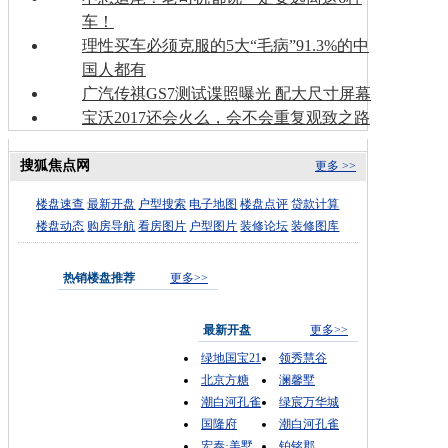
车！
理性买车必须克服的5大“毛病”91.3%的中
国人都有
广汽传祺GS7测试谍照曝光 配大尺寸屏幕
宝沃2017还会火么，会不会重复观致之路
搜狐焦点网
更多 >>
楼盘速查
最新开盘
户型搜索
电子地图
楼盘点评
贷款计算
楼盘动态
购房导航
看房图片
户型图片
装修论坛
装修图库
热销楼盘推荐
更多>>
最新开盘
更多>>
绿地国宝21
领秀慧谷
北京方糖
澜馨墅
潮白河孔雀
绿宸万华城
国隆府
潮白河孔雀
宏泰·美墅
铂铭郡