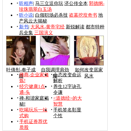
听相声
|
马三立逗你玩
济公传全本
郭德纲-
珍珠翡翠白玉汤
听小说
|
白领职场必杀技
盗墓挖坟奇书
地
产风云大揭秘
新书
|
大风水-黄帝宅经
新锐解读
都市特种
兵全集
三国演义
叶倩彤-奉子成
自我调理肩劲
如何改变居家
禅商-企业家修
心态改变命运
婚
腰
风水
炼!
解析
经穴健康1点
养生12字诀孔
通-头
令谦
禅-和谐家庭揭
<道德经>的大
秘!
智慧
吃喝玩乐一站
手机签名彰显
式购
个性
手机证券荐优
质股