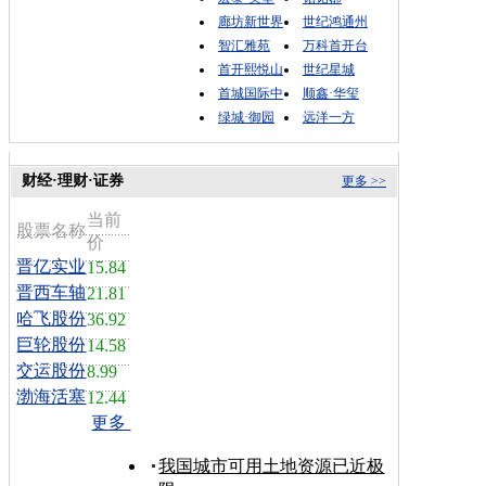
廊坊新世界
世纪鸿通州
智汇雅苑
万科首开台
首开熙悦山
世纪星城
首城国际中
顺鑫·华玺
绿城·御园
远洋一方
财经·理财·证券
更多 >>
当前
股票名称
价
晋亿实业
15.84
晋西车轴
21.81
哈飞股份
36.92
巨轮股份
14.58
交运股份
8.99
渤海活塞
12.44
更多
我国城市可用土地资源已近极