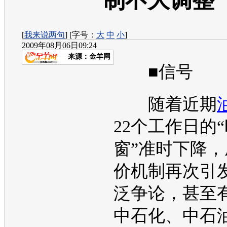
制不大调整
[
我来说两句
] [字号：
大
中
小
]
2009年08月06日09:24
来源：
金羊网
■信号
随着近期
22个工作日的
窗”准时下降
价机制再次引
泛争论，甚至
中石化、中石