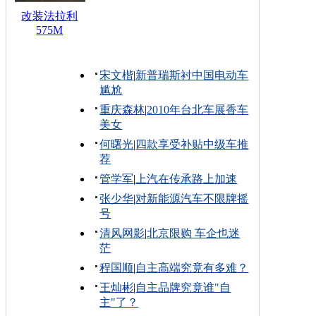
改装法拉利
575M
宋文楷
|
新普瑞斯衬中国电动车
尴尬
重庆森林
|
2010年台北车展香车
美女
何曙光
|
四款享受补贴中级车推
荐
管学军
|
上汽在传承路上加速
张少华
|
对新能源汽车不限牌摇
号
清风网影
|
北京限购 车企也迷
茫
程国顺
|
自主高端究竟有多难？
王灿彬
|
自主品牌究竟谁"自
主"了？