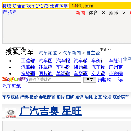
搜狐
ChinaRen
17173
焦点房地
产
搜狗
新闻
-
体育
-
S
-
娱乐
-
V
-
实用工具
更多>>
汽车频道
>
汽车新闻
>
自主企
业
工信部
汽车图
汽车报
汽车销
车价计
车险计
油耗
片
价
量
算
算
汽车经
违章查
车型对
团购优
汽车投
广州车
销商
询
比
惠
诉
展
搜狗浏
图片欣
单词翻
车型查
女人宝
小说阅
览器
赏
译
询
典
读
购置税
汽车壁纸
车型综述
行情-报价
参数配置
图片
图解
点评
油耗
文章
论坛
底价买车
广汽吉奥 星旺