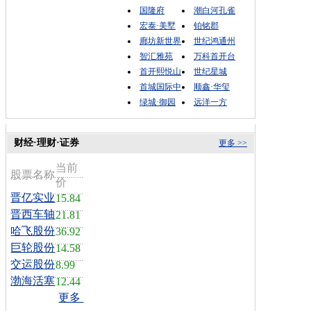
国隆府
潮白河孔雀
宏泰·美墅
铂铭郡
廊坊新世界
世纪鸿通州
智汇雅苑
万科首开台
首开熙悦山
世纪星城
首城国际中
顺鑫·华玺
绿城·御园
远洋一方
财经·理财·证券
更多 >>
当前
股票名称
价
晋亿实业
15.84
晋西车轴
21.81
哈飞股份
36.92
巨轮股份
14.58
交运股份
8.99
渤海活塞
12.44
更多