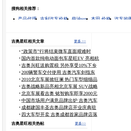
搜狗相关推荐：
转发至：
产品代理
吉利汽车价格
柴油suv
本田 价格
汽车的
营销模式
汽车配件代理
销售
品牌营销
汽车饰品招
吉奥星旺相关文章
更多 >>
“政策市”行将结束微车直面艰难时
局？
国内首款纯电动面包车星旺EV 亮相杭
州
吉奥兴旺送购置税 另外享受10%下乡
补助
200辆警车交付使用 吉奥汽车剑指东
三省
2010北京车展掀狂澜 热门车型细细品
鉴
吉奥战略新品亮相北京车展 SUV战略
成亮点
北京车展看吉奥 铭智购车即享2000元
大礼
中国市场用户满意品牌出炉 吉奥汽车
上榜
成都建国丰圣吉奥品牌店开业庆典驻
店举行
四大车型开卖 吉奥成都首家品牌店落
地
吉奥星旺相关热帖
更多>>