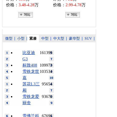
价格：
3.48-4.28
万
价格：
2.99-4.78
万
微型
小型
紧凑
中型
中大型
豪华型
SUV
比亚迪
161399
G3
标致408
109973
雪铁龙世
103534
嘉
莲花L3三
95654
厢
雪铁龙爱
93670
丽舍
雪佛兰科
67696