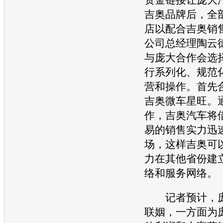
吉奥
品牌后，全
店以配合
吉奥
销
公司总经理陶云
与庞大合作会选
行系列化、规范
营和操作。首先
吉奥
微车
星旺
。
作，
吉奥
汽车
将
易的销售实力迅
场，这样
吉奥
可
力在其他省份建
络和服务网络。
记者预计，庞
联姻，一方面为