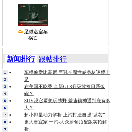
足球名宿车
祸亡
新闻排行
跟帖排行
车模偏爱比基尼 巨乳长腿性感身材诱惑十
足
在美国不吃香 全新GL8升级欲抢日系饭
碗？
SUV没它甭想玩越野 差速锁神通到底有多
大？
超小排量动力解析 上汽打造自强“蓝芯”
更大更宜家 一汽-大众蔚领顶配版实拍解
析