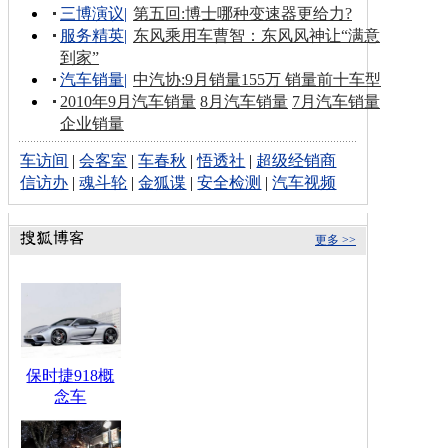
三博演议
|
第五回:博士哪种变速器更给力?
服务精英
|
东风乘用车曹智：东风风神让“满意
到家”
汽车销量
|
中汽协:9月销量155万 销量前十车型
2010年9月汽车销量
8月汽车销量
7月汽车销量
企业销量
车访间
|
会客室
|
车春秋
|
悟透社
|
超级经销商
信访办
|
魂斗轮
|
金狐谍
|
安全检测
|
汽车视频
更多 >>
保时捷918概
念车