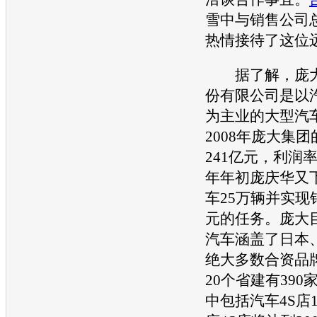
雪中与销售公司
热情接待了这位
据了解，庞大
份有限公司是以
为主业的大型
汽
2008年庞大集
241亿元，利润率为
年年初庞庆华又
车25万辆并实现
元的任务。庞大
汽车
涵盖了日本
绝大多数合资品
20个省建有390
中包括
汽车
4S店