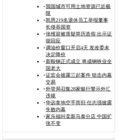
我国城市可用土地资源已近极
限
凯恩219名退休员工举报董事
长侵吞国资
张维迎被质疑简历造假 出示证
据回应
调油价窗口开启4天 发改委未
决定降价
新鞍钢正式成立 将成钢铁业全
国老大
证监会披露三起案件 狙击内幕
交易
外管局召集28家银行警示外汇
违规
华远拿地空手而归 任志强披露
失败内幕
家乐福叫卖新马泰分店 中国扩
张不变