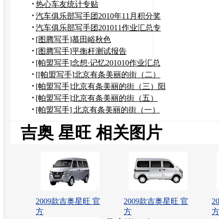
热心车友统计专贴
汽车俱乐部写手团2010年11月积分奖
励申请
汽车俱乐部写手团201011作业汇总专
贴
[图腾写手]慕田峪秋色
[图腾写手]平衡杆测试报告
[帕盟写手]念想·记忆201010作业汇总
[[帕盟写手]北京有条美丽的街（二）
到奶奶家作客
[帕盟写手]北京有条美丽的街（三）阳
台上观望美景
[帕盟写手]北京有条美丽的街（五）
——风水宝地
[帕盟写手] 北京有条美丽的街（一）
吉奥 星旺 相关图片
2009款吉奥星旺 官
2009款吉奥星旺 官
2
方
方