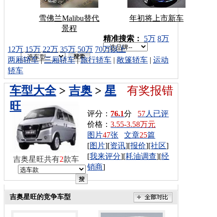
雪佛兰Malibu替代
年初将上市新车
景程
车型搜索：
精准搜索：
5万
8万
12万
15万
22万
35万
50万
70万以上
两厢轿车
|
三厢轿车
|
旅行轿车
|
敞篷轿车
|
运动
轿车
车型大全
>
吉奥
>
星
有奖报错
旺
评分：
76.1
分
57
人已评
价格：
3.55-3.58万元
图片
47
张
文章
25
篇
[
图片
][
资讯
][
报价
][
社区
]
[
我来评分
][
耗油调查
][
经
吉奥星旺共有
2
款车
销商
]
吉奥星旺的竞争车型