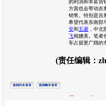
的利润和丰富
营
方面也会带动
吉
销售。特别是
吉
希望代表东南部
安
和
五菱
，中北
飞
相媲美。笔者
车
占据更广阔的
(责任编辑：zhan
开心网
人人网
豆瓣