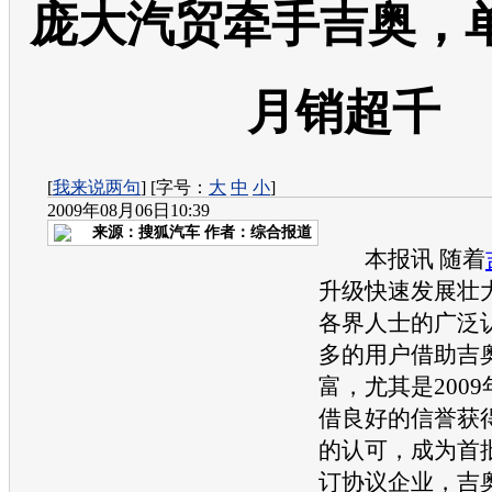
庞大汽贸牵手吉奥，
月销超千
[
我来说两句
] [字号：
大
中
小
]
2009年08月06日10:39
来源：
搜狐汽车
作者：综合报道
本报讯 随着
升级快速发展壮
各界人士的广泛
多的用户借助
吉
富，尤其是2009
借良好的信誉获
的认可，成为首
订协议企业，
吉