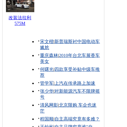
改装法拉利
575M
宋文楷
|
新普瑞斯衬中国电动车
尴尬
重庆森林
|
2010年台北车展香车
美女
何曙光
|
四款享受补贴中级车推
荐
管学军
|
上汽在传承路上加速
张少华
|
对新能源汽车不限牌摇
号
清风网影
|
北京限购 车企也迷
茫
程国顺
|
自主高端究竟有多难？
王灿彬
|
自主品牌究竟谁"自