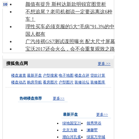
颜值有提升 斯柯达新款明锐官图赏析
不想追尾？老司机都说一定要远离这6种
车！
理性买车必须克服的5大“毛病”91.3%的中
国人都有
广汽传祺GS7测试谍照曝光 配大尺寸屏幕
宝沃2017还会火么，会不会重复观致之路
搜狐焦点网
更多 >>
楼盘速查
最新开盘
户型搜索
电子地图
楼盘点评
贷款计算
楼盘动态
购房导航
看房图片
户型图片
装修论坛
装修图库
热销楼盘推荐
更多>>
最新开盘
更多>>
绿地国宝21
领秀慧谷
北京方糖
澜馨墅
潮白河孔雀
绿宸万华城