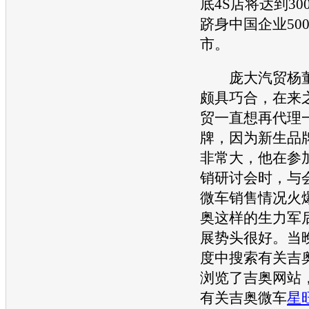
底4S店将达到3
跻身中国企业50
市。
庞大汽贸杨董
颇具巧合，在来
贸一直想再代理
牌，因为新生品
非常大，他在参
销
研讨会时，与
微车
销售情况火
奥
这样的生力军
展势头很好。当
度中搜索有关
吉
浏览了
吉奥
网站
有关
吉奥
微车
星