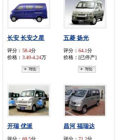
长安 长安之星
五菱 扬光
评分：
58.4
分
评分：
64.1
分
价格：
3.49-4.24
万
价格：[已停产]
开瑞 优派
昌河 福瑞达
评分：
69.5
分
评分：
71.2
分