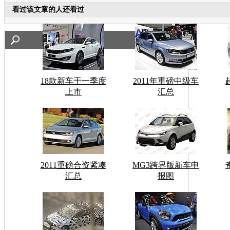
看过该文章的人还看过
18款新车于一季度
2011年重磅中级车
上市
汇总
2011重磅合资紧凑
MG3跨界版新车申
汇总
报图