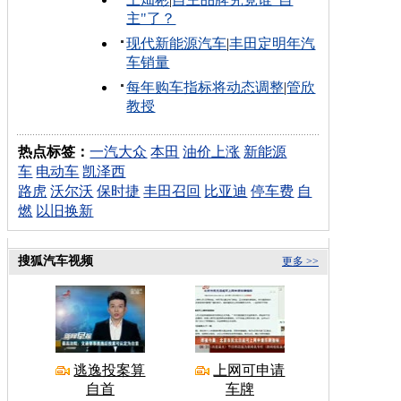
主"了？
现代新能源汽车
|
丰田定明年汽
车销量
每年购车指标将动态调整
|
管欣
教授
热点标签：
一汽大众
本田
油价上涨
新能源
车
电动车
凯泽西
路虎
沃尔沃
保时捷
丰田召回
比亚迪
停车费
自
燃
以旧换新
搜狐汽车视频
更多 >>
逃逸投案算
上网可申请
自首
车牌