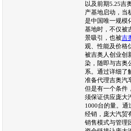
以及前期5.25
吉
产基地启动，当
是中国唯一规模
基地时，不仅被
景吸引，也被
吉
观、性能及价格
被
吉奥
人创业创
染，随即与
吉奥
系。通过详细了
准备代理
吉奥
汽
但是有一个条件
须保证供应庞大
1000台的量。
经销，庞大汽贸
销售模式与管理
资金链接让庞大