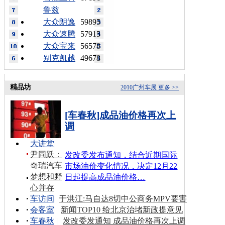
鲁兹
大众朗逸
59895
大众速腾
57915
大众宝来
56578
别克凯越
49678
精品坊
2010广州车展
更多 >>
[车春秋]成品油价格再次上
调
大讲堂
|
尹同跃：
发改委发布通知，结合近期国际
奇瑞汽车
市场油价变化情况，决定12月22
梦想和野
日起提高成品油价格…
心并存
车访间
|
于洪江:马自达8切中公商务MPV要害
会客室
|
新闻TOP10 给北京治堵新政提意见
车春秋
|
发改委发通知 成品油价格再次上调