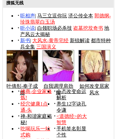
搜狐无线
听相声
|
马三立逗你玩
济公传全本
郭德纲-
珍珠翡翠白玉汤
听小说
|
白领职场必杀技
盗墓挖坟奇书
地
产风云大揭秘
新书
|
大风水-黄帝宅经
新锐解读
都市特种
兵全集
三国演义
叶倩彤-奉子成
自我调理肩劲
如何改变居家
禅商-企业家修
心态改变命运
婚
腰
风水
炼!
解析
经穴健康1点
养生12字诀孔
通-头
令谦
禅-和谐家庭揭
<道德经>的大
秘!
智慧
吃喝玩乐一站
手机签名彰显
式购
个性