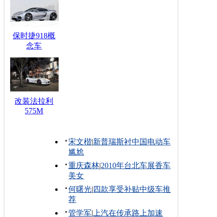
保时捷918概
念车
改装法拉利
575M
宋文楷
|
新普瑞斯衬中国电动车
尴尬
重庆森林
|
2010年台北车展香车
美女
何曙光
|
四款享受补贴中级车推
荐
管学军
|
上汽在传承路上加速