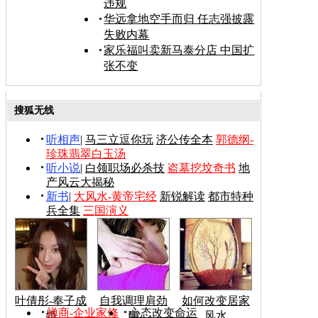
违规
华远拿地空手而归 任志强披露
失败内幕
家乐福叫卖新马泰分店 中国扩
张不变
搜狐无线
听相声
|
马三立逗你玩
济公传全本
郭德纲-
珍珠翡翠白玉汤
听小说
|
白领职场必杀技
盗墓挖坟奇书
地
产风云大揭秘
新书
|
大风水-黄帝宅经
新锐解读
都市特种
兵全集
三国演义
叶倩彤-奉子成
自我调理肩劲
如何改变居家
禅商-企业家修
心态改变命运
婚
腰
风水