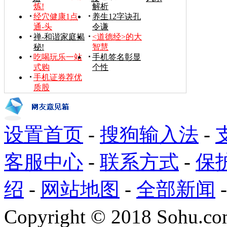
炼!
解析
经穴健康1点
养生12字诀孔
通-头
令谦
禅-和谐家庭揭
<道德经>的大
秘!
智慧
吃喝玩乐一站
手机签名彰显
式购
个性
手机证券荐优
质股
设置首页
-
搜狗输入法
-
客服中心
-
联系方式
-
保
绍
-
网站地图
-
全部新闻
Copyright
©
2018 Sohu.com