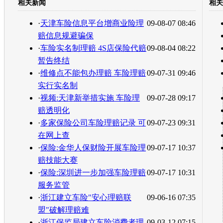
相关新闻
相关
转发至：
·
天津车险信息平台增商业险理
09-08-07 08:46
赔信息规避骗保
·
车险实名制理赔 4S店保险代赔
09-08-04 08:22
暂告终结
·
维修点不能包办理赔 车险理赔
09-07-31 09:46
实行实名制
·
视频:天津新举措实施 车险理
09-07-28 09:17
赔透明化
·
多家保险公司车险理赔记录 可
09-07-23 09:31
在网上查
·
保险:金华人保财险开展车险理
09-07-17 10:37
赔技能大赛
·
保险:深圳进一步加强车险理赔
09-07-17 10:31
服务监管
·
浙江建立车险"安心理赔联
09-06-16 07:35
盟"破解理赔难
·
浙江保监局建立车险消费者理
09-03-12 07:15