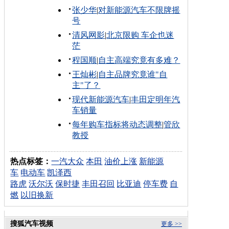
张少华
|
对新能源汽车不限牌摇
号
清风网影
|
北京限购 车企也迷
茫
程国顺
|
自主高端究竟有多难？
王灿彬
|
自主品牌究竟谁"自
主"了？
现代新能源汽车
|
丰田定明年汽
车销量
每年购车指标将动态调整
|
管欣
教授
热点标签：
一汽大众
本田
油价上涨
新能源
车
电动车
凯泽西
路虎
沃尔沃
保时捷
丰田召回
比亚迪
停车费
自
燃
以旧换新
搜狐汽车视频
更多 >>