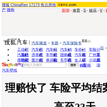
搜狐
ChinaRen
17173
焦点房地
产
搜狗
新闻
-
体育
-
S
-
娱乐
-
V
-
实用工具
更多>>
汽车频道
>
专题
>
汽车保险专
区
工信部
汽车图
汽车报
汽车销
车价计
车险计
油耗
片
价
量
算
算
汽车经
违章查
车型对
团购优
汽车投
广州车
销商
询
比
惠
诉
展
搜狗浏
图片欣
单词翻
车型查
女人宝
小说阅
览器
赏
译
询
典
读
购置税
汽车壁纸
理赔快了 车险平均结