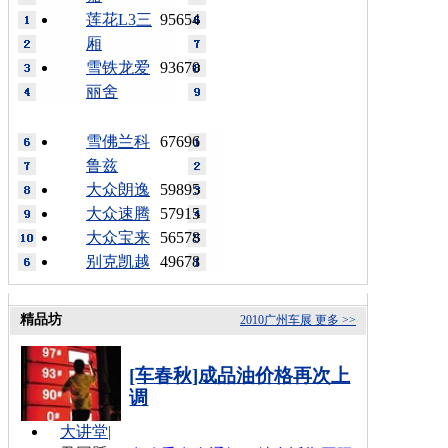
莲花L3三
95654
厢
雪铁龙爱
93670
丽舍
雪佛兰科
67696
鲁兹
大众朗逸
59895
大众速腾
57915
大众宝来
56578
别克凯越
49678
精品坊
2010广州车展
更多 >>
[车春秋]成品油价格再次上
调
大讲堂
|