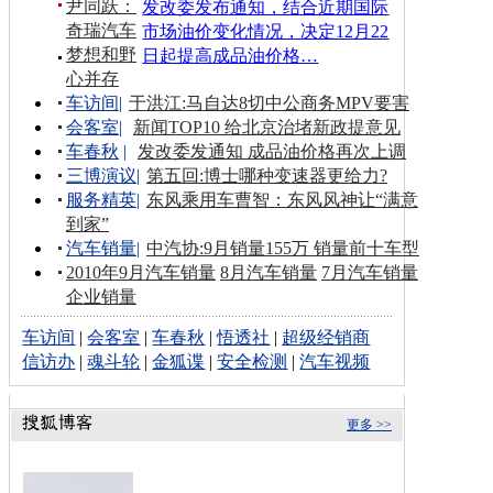
尹同跃：
发改委发布通知，结合近期国际
奇瑞汽车
市场油价变化情况，决定12月22
梦想和野
日起提高成品油价格…
心并存
车访间
|
于洪江:马自达8切中公商务MPV要害
会客室
|
新闻TOP10 给北京治堵新政提意见
车春秋
|
发改委发通知 成品油价格再次上调
三博演议
|
第五回:博士哪种变速器更给力?
服务精英
|
东风乘用车曹智：东风风神让“满意
到家”
汽车销量
|
中汽协:9月销量155万 销量前十车型
2010年9月汽车销量
8月汽车销量
7月汽车销量
企业销量
车访间
|
会客室
|
车春秋
|
悟透社
|
超级经销商
信访办
|
魂斗轮
|
金狐谍
|
安全检测
|
汽车视频
更多 >>