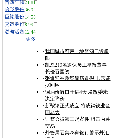
晋西车轴
21.81
哈飞股份
36.92
巨轮股份
14.58
交运股份
8.99
渤海活塞
12.44
更多
我国城市可用土地资源已近极
限
凯恩219名退休员工举报董事
长侵吞国资
张维迎被质疑简历造假 出示证
据回应
调油价窗口开启4天 发改委未
决定降价
新鞍钢正式成立 将成钢铁业全
国老大
证监会披露三起案件 狙击内幕
交易
外管局召集28家银行警示外汇