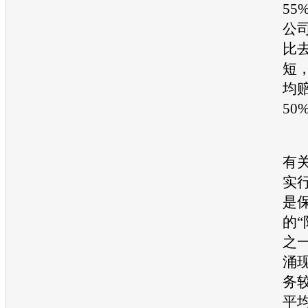
55
公
比
短，
均
50
据
有
实
是
的“
之
涌
务
平