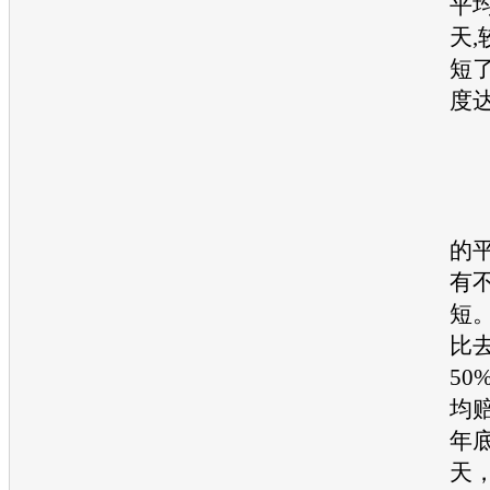
平
天
短
度达
所
的
有
短
比
50
均
年底
天