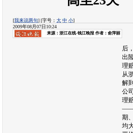
高至23天
[
我来说两句
] [字号：
大
中
小
]
2009年08月07日10:24
来源：
浙江在线-钱江晚报
作者：俞萍丽
车
后
出
理
从
解
公
理
—
期
均