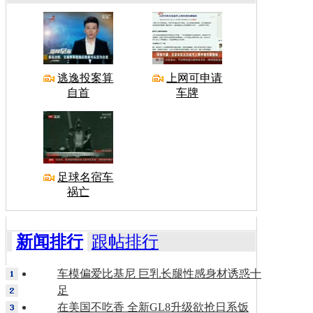
逃逸投案算
上网可申请
自首
车牌
足球名宿车
祸亡
新闻排行
跟帖排行
车模偏爱比基尼 巨乳长腿性感身材诱惑十
足
在美国不吃香 全新GL8升级欲抢日系饭