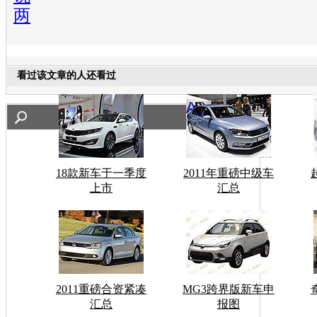
两
看过该文章的人还看过
18款新车于一季度
2011年重磅中级车
上市
汇总
2011重磅合资紧凑
MG3跨界版新车申
汇总
报图