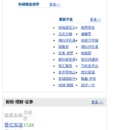
热销楼盘推荐
更多>>
最新开盘
更多>>
绿地国宝21
领秀慧谷
北京方糖
澜馨墅
潮白河孔雀
绿宸万华城
国隆府
潮白河孔雀
宏泰·美墅
铂铭郡
廊坊新世界
世纪鸿通州
智汇雅苑
万科首开台
首开熙悦山
世纪星城
首城国际中
顺鑫·华玺
绿城·御园
远洋一方
财经·理财·证券
更多 >>
当前
股票名称
价
晋亿实业
15.84