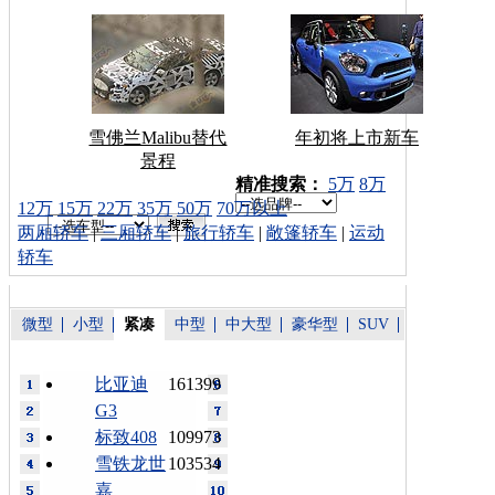
雪佛兰Malibu替代
年初将上市新车
景程
车型搜索：
精准搜索：
5万
8万
12万
15万
22万
35万
50万
70万以上
两厢轿车
|
三厢轿车
|
旅行轿车
|
敞篷轿车
|
运动
轿车
微型
小型
紧凑
中型
中大型
豪华型
SUV
比亚迪
161399
G3
标致408
109973
雪铁龙世
103534
嘉