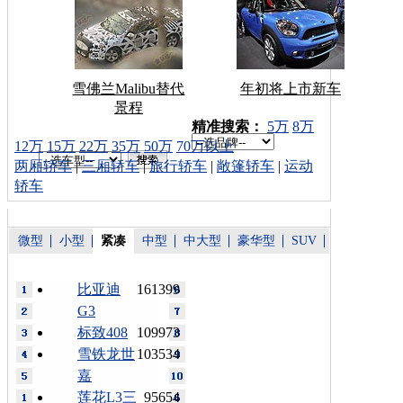
雪佛兰Malibu替代
年初将上市新车
景程
车型搜索：
精准搜索：
5万
8万
12万
15万
22万
35万
50万
70万以上
两厢轿车
|
三厢轿车
|
旅行轿车
|
敞篷轿车
|
运动
轿车
微型
小型
紧凑
中型
中大型
豪华型
SUV
比亚迪
161399
G3
标致408
109973
雪铁龙世
103534
嘉
莲花L3三
95654