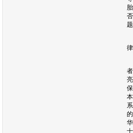
胎
否
题
律
者
亮
保
本
系
的
华
士