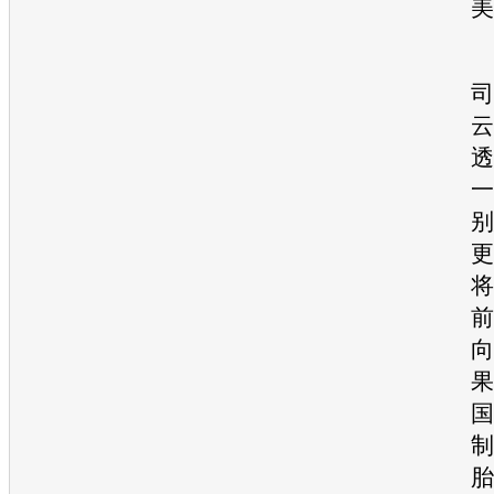
美
司
云
透
一
别
更
将
前
向
果
国
制
胎