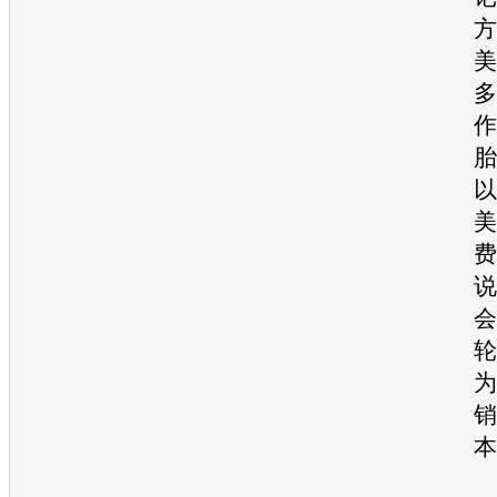
方
美
多
作
胎
以
美
费
说
会
轮
为
销
本