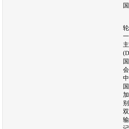
国
轮
一
主
(
国
会
中
国
加
别
双
输
记