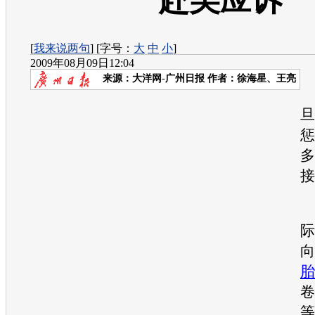
赴美应诉
[
我来说两句
] [字号：
大
中
小
]
2009年08月09日12:04
来源：
大洋网-广州日报
作者：徐海星、王亮
旦
惩
多
接
际
向
胎
卷
等