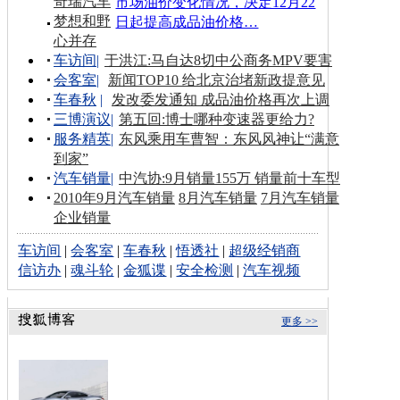
奇瑞汽车
市场油价变化情况，决定12月22
梦想和野
日起提高成品油价格…
心并存
车访间
|
于洪江:马自达8切中公商务MPV要害
会客室
|
新闻TOP10 给北京治堵新政提意见
车春秋
|
发改委发通知 成品油价格再次上调
三博演议
|
第五回:博士哪种变速器更给力?
服务精英
|
东风乘用车曹智：东风风神让“满意
到家”
汽车销量
|
中汽协:9月销量155万 销量前十车型
2010年9月汽车销量
8月汽车销量
7月汽车销量
企业销量
车访间
|
会客室
|
车春秋
|
悟透社
|
超级经销商
信访办
|
魂斗轮
|
金狐谍
|
安全检测
|
汽车视频
更多 >>