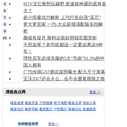
SUV没它甭想玩越野 差速锁神通到底有多
大？
超小排量动力解析 上汽打造自强“蓝芯”
更大更宜家 一汽-大众蔚领顶配版实拍解
析
颜值有提升 斯柯达新款明锐官图赏析
不想追尾？老司机都说一定要远离这6种
车！
理性买车必须克服的5大“毛病”91.3%的中
国人都有
广汽传祺GS7测试谍照曝光 配大尺寸屏幕
宝沃2017还会火么，会不会重复观致之路
搜狐焦点网
更多 >>
楼盘速查
最新开盘
户型搜索
电子地图
楼盘点评
贷款计算
楼盘动态
购房导航
看房图片
户型图片
装修论坛
装修图库
热销楼盘推荐
更多>>