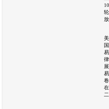
1
轮
放
美
国
易
律
展
易
卷
在
二