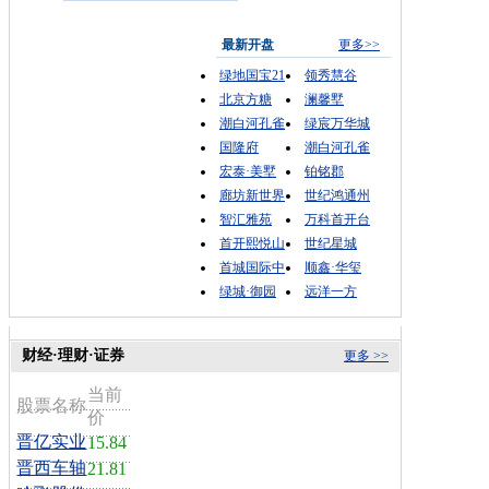
最新开盘
更多>>
绿地国宝21
领秀慧谷
北京方糖
澜馨墅
潮白河孔雀
绿宸万华城
国隆府
潮白河孔雀
宏泰·美墅
铂铭郡
廊坊新世界
世纪鸿通州
智汇雅苑
万科首开台
首开熙悦山
世纪星城
首城国际中
顺鑫·华玺
绿城·御园
远洋一方
财经·理财·证券
更多 >>
当前
股票名称
价
晋亿实业
15.84
晋西车轴
21.81