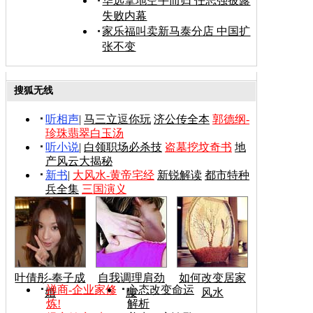
华远拿地空手而归 任志强披露
失败内幕
家乐福叫卖新马泰分店 中国扩
张不变
搜狐无线
听相声
|
马三立逗你玩
济公传全本
郭德纲-
珍珠翡翠白玉汤
听小说
|
白领职场必杀技
盗墓挖坟奇书
地
产风云大揭秘
新书
|
大风水-黄帝宅经
新锐解读
都市特种
兵全集
三国演义
叶倩彤-奉子成
自我调理肩劲
如何改变居家
禅商-企业家修
心态改变命运
婚
腰
风水
炼!
解析