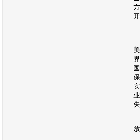
方
开
美
界
国
保
实
业
失
放