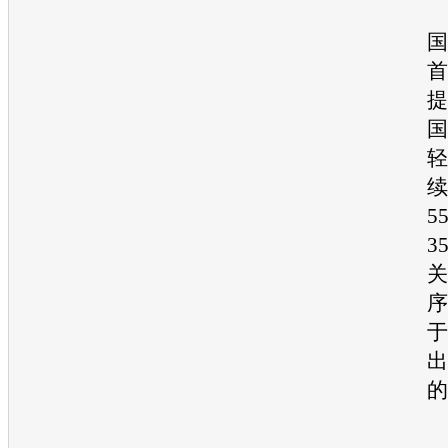
国
首
提
国
轻
续
5
3
关
序
于
出
的