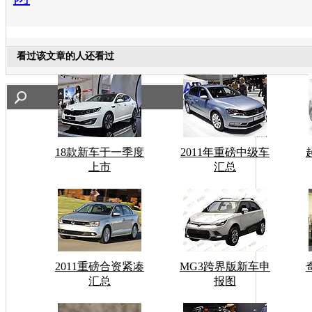
看过该文章的人还看过
18款新车于一季度
2011年重磅中级车
上市
汇总
2011重磅合资紧凑
MG3跨界版新车申
汇总
报图