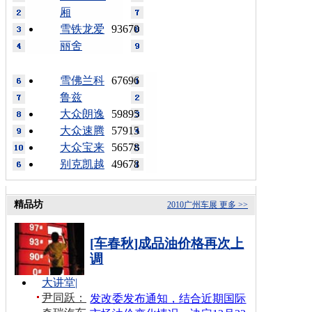
厢
雪铁龙爱
93670
丽舍
雪佛兰科
67696
鲁兹
大众朗逸
59895
大众速腾
57915
大众宝来
56578
别克凯越
49678
精品坊
2010广州车展
更多 >>
[车春秋]成品油价格再次上
调
大讲堂
|
尹同跃：
发改委发布通知，结合近期国际