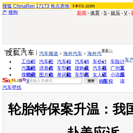
搜狐
ChinaRen
17173
焦点房地
产
搜狗
新闻
-
体育
-
S
-
娱乐
-
V
-
实用工具
更多>>
汽车频道
>
海外汽车
>
海外汽
车
工信部
汽车图
汽车报
汽车销
车价计
车险计
油耗
片
价
量
算
算
汽车经
违章查
车型对
团购优
汽车投
广州车
销商
询
比
惠
诉
展
搜狗浏
图片欣
单词翻
车型查
女人宝
小说阅
览器
赏
译
询
典
读
购置税
汽车壁纸
轮胎特保案升温：我