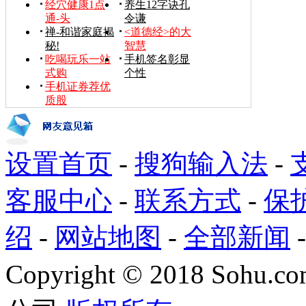
经穴健康1点
养生12字诀孔
通-头
令谦
禅-和谐家庭揭
<道德经>的大
秘!
智慧
吃喝玩乐一站
手机签名彰显
式购
个性
手机证券荐优
质股
设置首页
-
搜狗输入法
-
客服中心
-
联系方式
-
保
绍
-
网站地图
-
全部新闻
Copyright
©
2018 Sohu.com