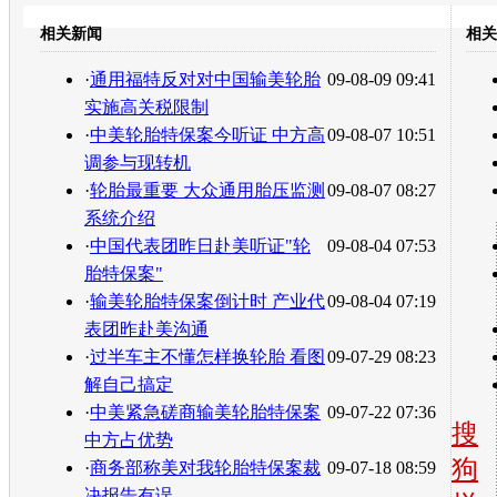
豆瓣
相关新闻
相关
转发至：
·
通用福特反对对中国输美轮胎
09-08-09 09:41
实施高关税限制
·
中美轮胎特保案今听证 中方高
09-08-07 10:51
调参与现转机
·
轮胎最重要 大众通用胎压监测
09-08-07 08:27
系统介绍
·
中国代表团昨日赴美听证"轮
09-08-04 07:53
胎特保案"
·
输美轮胎特保案倒计时 产业代
09-08-04 07:19
表团昨赴美沟通
·
过半车主不懂怎样换轮胎 看图
09-07-29 08:23
解自己搞定
·
中美紧急磋商输美轮胎特保案
09-07-22 07:36
搜
中方占优势
狗
·
商务部称美对我轮胎特保案裁
09-07-18 08:59
决报告有误