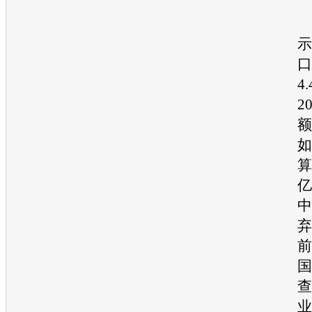
示
口
4
2
额
如
算
亿
中
弃
前
国
查
业