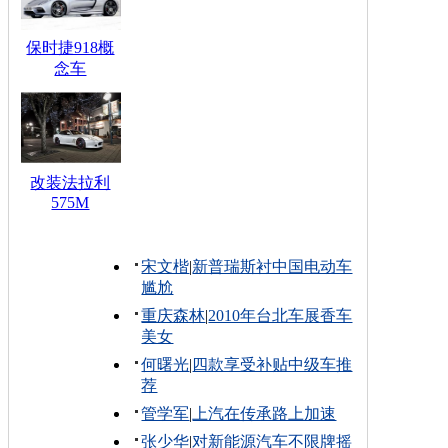
保时捷918概
念车
改装法拉利
575M
宋文楷
|
新普瑞斯衬中国电动车
尴尬
重庆森林
|
2010年台北车展香车
美女
何曙光
|
四款享受补贴中级车推
荐
管学军
|
上汽在传承路上加速
张少华
|
对新能源汽车不限牌摇