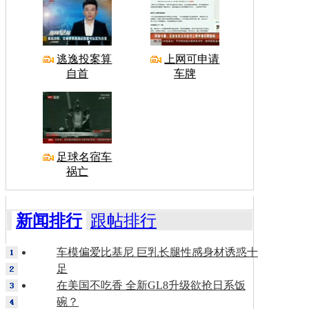
逃逸投案算
上网可申请
自首
车牌
足球名宿车
祸亡
新闻排行
跟帖排行
车模偏爱比基尼 巨乳长腿性感身材诱惑十
足
在美国不吃香 全新GL8升级欲抢日系饭
碗？