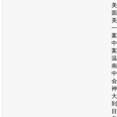
美
面
美
一
案
中
案
温
南
中
会
神
大
到
目