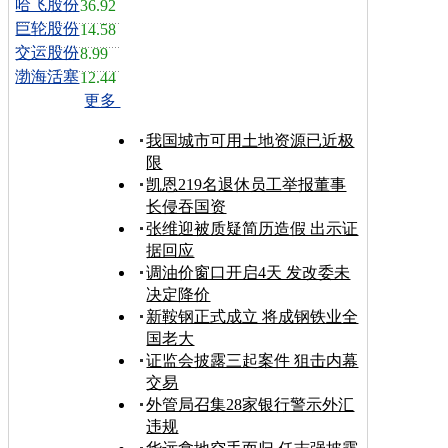
哈飞股份
36.92
巨轮股份
14.58
交运股份
8.99
渤海活塞
12.44
更多
我国城市可用土地资源已近极
限
凯恩219名退休员工举报董事
长侵吞国资
张维迎被质疑简历造假 出示证
据回应
调油价窗口开启4天 发改委未
决定降价
新鞍钢正式成立 将成钢铁业全
国老大
证监会披露三起案件 狙击内幕
交易
外管局召集28家银行警示外汇
违规