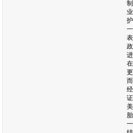
制
业
护
一
表
政
进
在
更
而
经
证
美
胎
一
结