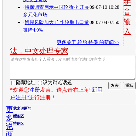
拼
·
特保调查启示中国轮胎业 开展
09-07-10 10:28
音
多元化市场
输
·
贸易风险加大 广州轮胎出口量
08-07-04 07:50
入
微降4.9%
更多关于
轮胎 特保
的新闻>>
法，中文处理专家
隐藏地址
设为辩论话题
*欢迎您
注册
发言。请点击右上角
“新用
户注册”
进行注册！
更
我来说两句
多
精华区
辩论区
说
两