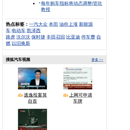
每年购车指标将动态调整
|
管欣
教授
热点标签：
一汽大众
本田
油价上涨
新能源
车
电动车
凯泽西
路虎
沃尔沃
保时捷
丰田召回
比亚迪
停车费
自
燃
以旧换新
搜狐汽车视频
更多 >>
逃逸投案算
上网可申请
自首
车牌