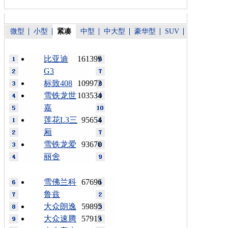
微型
小型
紧凑
中型
中大型
豪华型
SUV
比亚迪
161399
G3
标致408
109973
雪铁龙世
103534
嘉
莲花L3三
95654
厢
雪铁龙爱
93670
丽舍
雪佛兰科
67696
鲁兹
大众朗逸
59895
大众速腾
57915