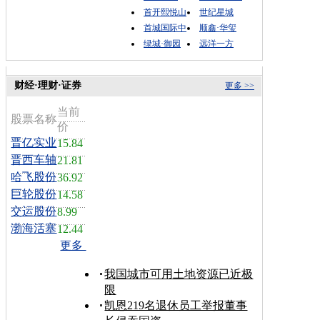
首开熙悦山
世纪星城
首城国际中
顺鑫·华玺
绿城·御园
远洋一方
财经·理财·证券
更多 >>
当前
股票名称
价
晋亿实业
15.84
晋西车轴
21.81
哈飞股份
36.92
巨轮股份
14.58
交运股份
8.99
渤海活塞
12.44
更多
我国城市可用土地资源已近极
限
凯恩219名退休员工举报董事