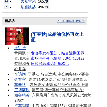
大众宝来
56578
别克凯越
49678
精品坊
2010广州车展
更多 >>
[车春秋]成品油价格再次上
调
大讲堂
|
尹同跃：
发改委发布通知，结合近期国际
奇瑞汽车
市场油价变化情况，决定12月22
梦想和野
日起提高成品油价格…
心并存
车访间
|
于洪江:马自达8切中公商务MPV要害
会客室
|
新闻TOP10 给北京治堵新政提意见
车春秋
|
发改委发通知 成品油价格再次上调
三博演议
|
第五回:博士哪种变速器更给力?
服务精英
|
东风乘用车曹智：东风风神让“满意
到家”
汽车销量
|
中汽协:9月销量155万 销量前十车型