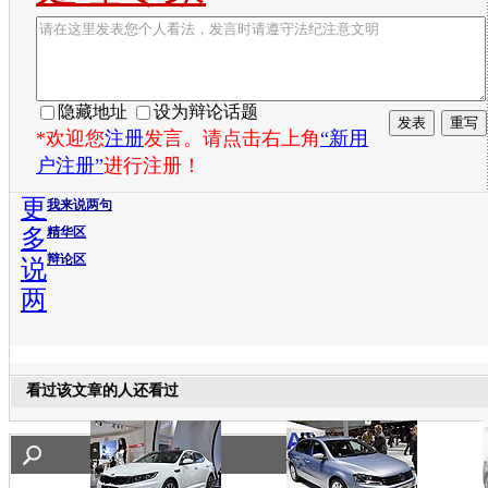
隐藏地址
设为辩论话题
*欢迎您
注册
发言。请点击右上角
“新用
户注册”
进行注册！
更
我来说两句
多
精华区
辩论区
说
两
看过该文章的人还看过