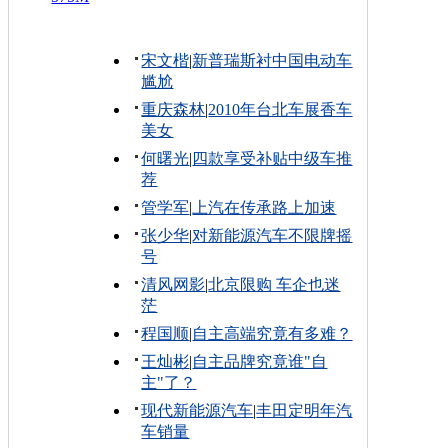
宋文楷
|
新普瑞斯衬中国电动车
尴尬
重庆森林
|
2010年台北车展香车
美女
何曙光
|
四款享受补贴中级车推
荐
管学军
|
上汽在传承路上加速
张少华
|
对新能源汽车不限牌摇
号
清风网影
|
北京限购 车企也迷
茫
程国顺
|
自主高端究竟有多难？
王灿彬
|
自主品牌究竟谁"自
主"了？
现代新能源汽车
|
丰田定明年汽
车销量