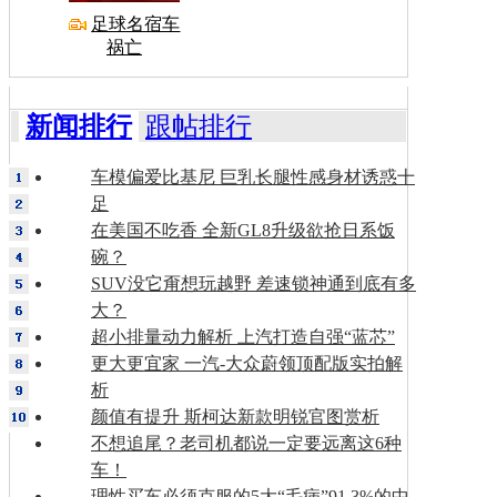
足球名宿车
祸亡
新闻排行
跟帖排行
车模偏爱比基尼 巨乳长腿性感身材诱惑十
足
在美国不吃香 全新GL8升级欲抢日系饭
碗？
SUV没它甭想玩越野 差速锁神通到底有多
大？
超小排量动力解析 上汽打造自强“蓝芯”
更大更宜家 一汽-大众蔚领顶配版实拍解
析
颜值有提升 斯柯达新款明锐官图赏析
不想追尾？老司机都说一定要远离这6种
车！
理性买车必须克服的5大“毛病”91.3%的中