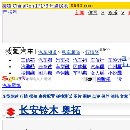
搜狐
ChinaRen
17173
焦点房地
产
搜狗
新闻
-
体育
-
S
-
娱乐
-
V
-
实用工具
更多>>
汽车频道
>
购车频道
>
行情资
讯
工信部
汽车图
汽车报
汽车销
车价计
车险计
都
油耗
片
价
量
算
算
汽车经
违章查
车型对
团购优
汽车投
广州车
销商
询
比
惠
诉
展
搜狗浏
图片欣
单词翻
车型查
女人宝
小说阅
览器
赏
译
询
典
读
购置税
汽车壁纸
车型综述
行情-报价
参数配置
碰撞测试
图片
图解
点评
保养
油耗
文章
长安铃木 奥拓