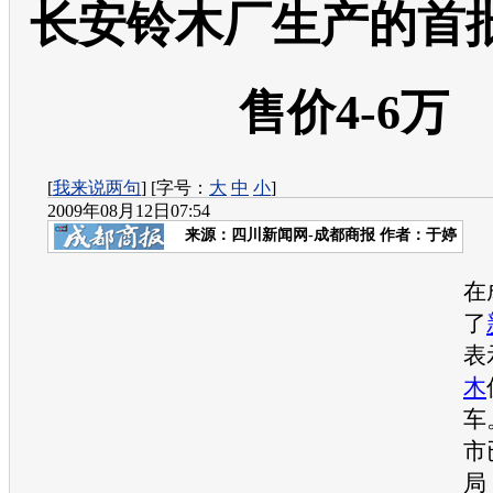
长安铃木厂生产的首
售价4-6万
[
我来说两句
] [字号：
大
中
小
]
2009年08月12日07:54
来源：
四川新闻网-成都商报
作者：于婷
在
了
表
木
车
市
局