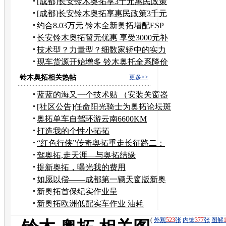
[成都]长安铃木奥拓享3千元惠民政策
补贴
[成都]长安铃木奥拓享惠民政策3千元
补贴
约合8.03万元 铃木全新奥拓增配ESP
系统
长安铃木奥拓暂无优惠 享受3000元补
贴
技术型？力量型？细数家轿中的实力
车型
现车货源开始增多 铃木奥托全系降价
3千
铃木奥拓相关热帖
更多>>
蓝蓝的海又一个技术贴 （安装关窗器
的详细过程）
[社区公告]任命阳光骑士为奥拓论坛斑
竹
奥拓单车自驾环游云南6600KM
打造我的个性小拓拓
“红色行侠”传奇奥拓重走长征路二：
千难万险
驾奥拓,走天涯—与奥拓结缘
提新奥拓，曝光我的费用
如愿以偿——成都第一辆天窗版新奥
拓诞生记
新奥拓首保纪实作业呈
献！！！！！！！
新奥拓欧洲低配实车作业 油耗
5.1L/100km
(
外观
523
张
内饰
377
张
图解