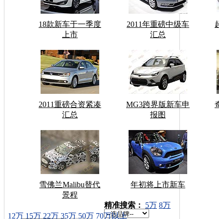
18款新车于一季度
2011年重磅中级车
上市
汇总
2011重磅合资紧凑
MG3跨界版新车申
汇总
报图
雪佛兰Malibu替代
年初将上市新车
景程
车型搜索：
精准搜索：
5万
8万
12万
15万
22万
35万
50万
70万以上