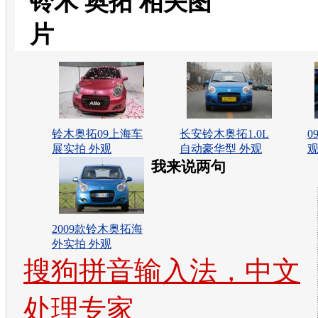
铃木 奥拓 相关图
片
铃木奥拓09上海车
长安铃木奥拓1.0L
0
展实拍 外观
自动豪华型 外观
观
我来说两句
2009款铃木奥拓海
外实拍 外观
搜狗拼音输入法，中文
处理专家