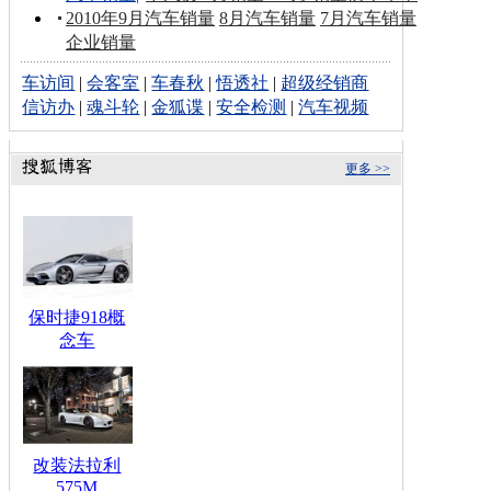
2010年9月汽车销量
8月汽车销量
7月汽车销量
企业销量
车访间
|
会客室
|
车春秋
|
悟透社
|
超级经销商
信访办
|
魂斗轮
|
金狐谍
|
安全检测
|
汽车视频
更多 >>
保时捷918概
念车
改装法拉利
575M