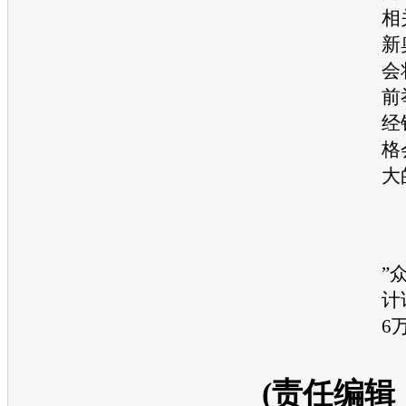
相
新
会
前
经
格
大
”
计
6
(责任编辑