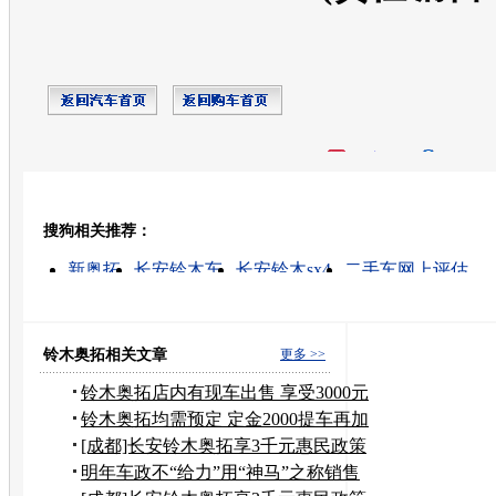
开心网
人人网
豆瓣
搜狗相关推荐：
转发至：
新奥拓
长安铃木车
长安铃木sx4
二手车网上评估
铃木摩托车
奥拓汽车
长安铃木新奥拓
长安铃木4s店
长安铃木
铃木
铃木奥拓相关文章
更多 >>
铃木奥拓店内有现车出售 享受3000元
补贴
铃木奥拓均需预定 定金2000提车再加
2000
[成都]长安铃木奥拓享3千元惠民政策
补贴
明年车政不“给力”用“神马”之称销售