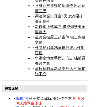
长侵吞国资
张维迎被质疑简历造假 出示证
据回应
调油价窗口开启4天 发改委未
决定降价
新鞍钢正式成立 将成钢铁业全
国老大
证监会披露三起案件 狙击内幕
交易
外管局召集28家银行警示外汇
违规
华远拿地空手而归 任志强披露
失败内幕
家乐福叫卖新马泰分店 中国扩
张不变
搜狐无线
听相声
|
马三立逗你玩
济公传全本
郭德纲-
珍珠翡翠白玉汤