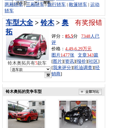
两厢轿车
|
三厢轿车
|
旅行轿车
|
敞篷轿车
|
运动
轿车
车型大全
>
铃木
>
奥
有奖报错
拓
评分：
85.5
分
7348
人已
评
价格：
4.49-6.29万元
图片
1477
张
文章
343
篇
[
图片
][
资讯
][
报价
][
社区
]
铃木奥拓共有
5
款车
[
我来评分
][
耗油调查
][
经
销商
]
铃木奥拓的竞争车型