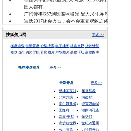
国人都有
广汽传祺GS7测试谍照曝光 配大尺寸屏幕
宝沃2017还会火么，会不会重复观致之路
搜狐焦点网
更多 >>
楼盘速查
最新开盘
户型搜索
电子地图
楼盘点评
贷款计算
楼盘动态
购房导航
看房图片
户型图片
装修论坛
装修图库
热销楼盘推荐
更多>>
最新开盘
更多>>
绿地国宝21
领秀慧谷
北京方糖
澜馨墅
潮白河孔雀
绿宸万华城
国隆府
潮白河孔雀
宏泰·美墅
铂铭郡
廊坊新世界
世纪鸿通州
智汇雅苑
万科首开台