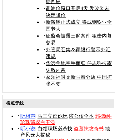
据回应
调油价窗口开启4天 发改委未
决定降价
新鞍钢正式成立 将成钢铁业全
国老大
证监会披露三起案件 狙击内幕
交易
外管局召集28家银行警示外汇
违规
华远拿地空手而归 任志强披露
失败内幕
家乐福叫卖新马泰分店 中国扩
张不变
搜狐无线
听相声
|
马三立逗你玩
济公传全本
郭德纲-
珍珠翡翠白玉汤
听小说
|
白领职场必杀技
盗墓挖坟奇书
地
产风云大揭秘