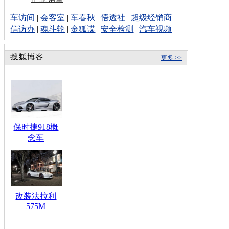
车访间
|
会客室
|
车春秋
|
悟透社
|
超级经销商
信访办
|
魂斗轮
|
金狐谍
|
安全检测
|
汽车视频
更多 >>
保时捷918概
念车
改装法拉利
575M