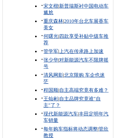
宋文楷
|
新普瑞斯衬中国电动车
尴尬
重庆森林
|
2010年台北车展香车
美女
何曙光
|
四款享受补贴中级车推
荐
管学军
|
上汽在传承路上加速
张少华
|
对新能源汽车不限牌摇
号
清风网影
|
北京限购 车企也迷
茫
程国顺
|
自主高端究竟有多难？
王灿彬
|
自主品牌究竟谁"自
主"了？
现代新能源汽车
|
丰田定明年汽
车销量
每年购车指标将动态调整
|
管欣
教授