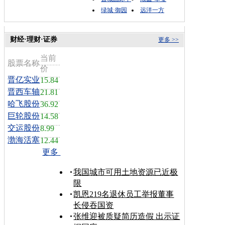
绿城·御园
远洋一方
财经·理财·证券
更多 >>
当前
股票名称
价
晋亿实业
15.84
晋西车轴
21.81
哈飞股份
36.92
巨轮股份
14.58
交运股份
8.99
渤海活塞
12.44
更多
我国城市可用土地资源已近极
限
凯恩219名退休员工举报董事
长侵吞国资
张维迎被质疑简历造假 出示证