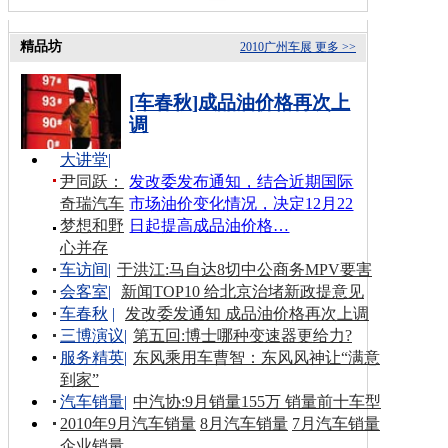
精品坊
2010广州车展
更多 >>
[车春秋]成品油价格再次上
调
大讲堂
|
尹同跃：
发改委发布通知，结合近期国际
奇瑞汽车
市场油价变化情况，决定12月22
梦想和野
日起提高成品油价格…
心并存
车访间
|
于洪江:马自达8切中公商务MPV要害
会客室
|
新闻TOP10 给北京治堵新政提意见
车春秋
|
发改委发通知 成品油价格再次上调
三博演议
|
第五回:博士哪种变速器更给力?
服务精英
|
东风乘用车曹智：东风风神让“满意
到家”
汽车销量
|
中汽协:9月销量155万 销量前十车型
2010年9月汽车销量
8月汽车销量
7月汽车销量
企业销量