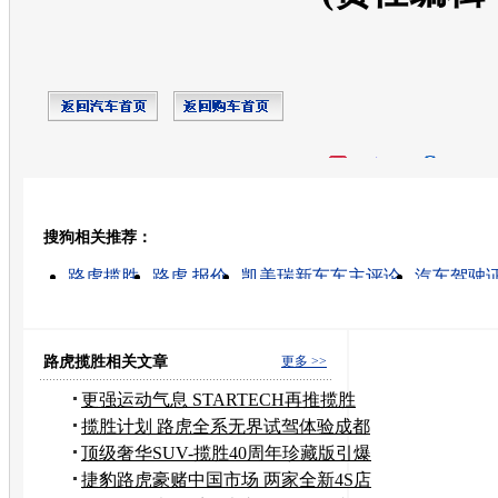
开心网
人人网
豆瓣
搜狗相关推荐：
转发至：
路虎揽胜
路虎 报价
凯美瑞新车车主评论
汽车驾驶
路虎的图片
路虎运动版
宝马x5 新车
路虎suv揽胜
路虎汽车
汽油 发动机
路虎揽胜相关文章
更多 >>
更强运动气息 STARTECH再推揽胜
Sport改装
揽胜计划 路虎全系无界试驾体验成都
举行
顶级奢华SUV-揽胜40周年珍藏版引爆
京城
捷豹路虎豪赌中国市场 两家全新4S店