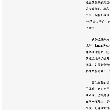
能更加强劲的
路虎
该
发动机
的功率和
中国市场的新款TDV
•米的最大扭矩，从
放标准。
新款
揽胜
采用
统™（Terrain R
地形通过能力，提
功能也得到了提升
物体。如果监测到
影像系统为驻车、
更为重要的是，2
的体验。比如使用
的图像。也就是说
在同一屏幕上。另
取代，此屏幕通过