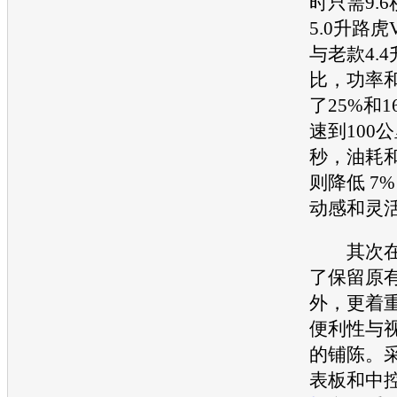
时只需9.
5.0升
路虎
与老款4.4
比，功率
了25%和
速到100公
秒，油耗
则降低 7
动感和灵
其次在
了保留原
外，更着
便利性与
的铺陈。
表板和中