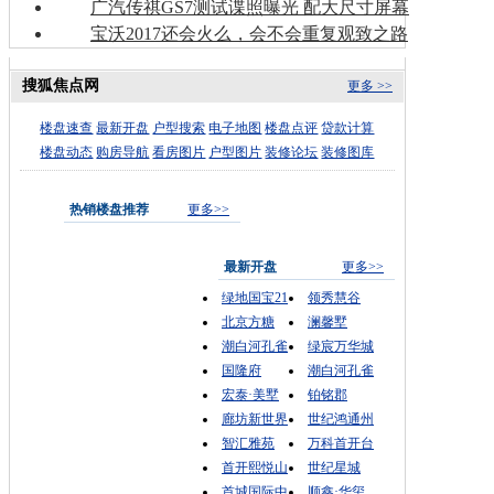
广汽传祺GS7测试谍照曝光 配大尺寸屏幕
宝沃2017还会火么，会不会重复观致之路
搜狐焦点网
更多 >>
楼盘速查
最新开盘
户型搜索
电子地图
楼盘点评
贷款计算
楼盘动态
购房导航
看房图片
户型图片
装修论坛
装修图库
热销楼盘推荐
更多>>
最新开盘
更多>>
绿地国宝21
领秀慧谷
北京方糖
澜馨墅
潮白河孔雀
绿宸万华城
国隆府
潮白河孔雀
宏泰·美墅
铂铭郡
廊坊新世界
世纪鸿通州
智汇雅苑
万科首开台
首开熙悦山
世纪星城
首城国际中
顺鑫·华玺