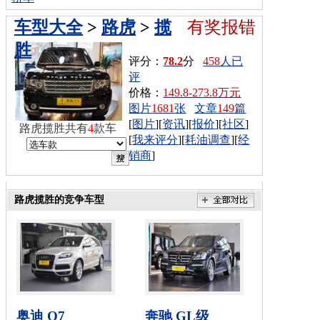
车型大全
>
路虎
>
揽
有奖报错
胜
评分：
78.2
分
458
人已
评
价格：
149.8-273.8万元
图片
1681
张
文章
149
篇
[
图片
][
资讯
][
报价
][
社区
]
路虎揽胜共有
4
款车
[
我来评分
][
耗油调查
][
经
销商
]
路虎揽胜的竞争车型
奥迪 Q7
奔驰 GL级