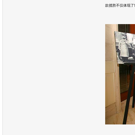
款
揽胜
不仅体现了