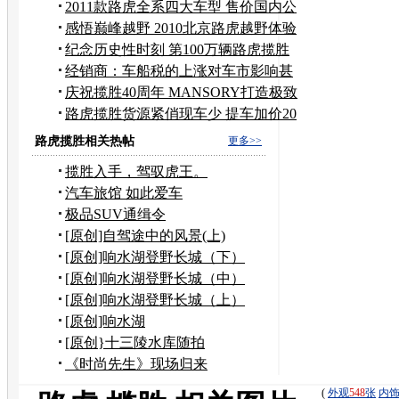
开业
2011款路虎全系四大车型 售价国内公
布
感悟巅峰越野 2010北京路虎越野体验
会
纪念历史性时刻 第100万辆路虎揽胜
下线
经销商：车船税的上涨对车市影响甚
微
庆祝揽胜40周年 MANSORY打造极致
改装揽胜
路虎揽胜货源紧俏现车少 提车加价20
万
路虎揽胜相关热帖
更多>>
揽胜入手，驾驭虎王。
汽车旅馆 如此爱车
极品SUV通缉令
[原创]自驾途中的风景(上)
[原创]响水湖登野长城（下）
[原创]响水湖登野长城（中）
[原创]响水湖登野长城（上）
[原创]响水湖
[原创}十三陵水库随拍
《时尚先生》现场归来
(
外观
548
张
内