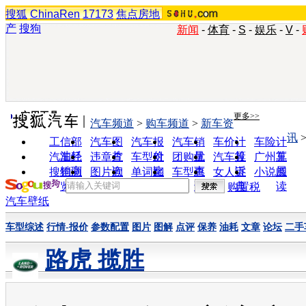
搜狐
ChinaRen
17173
焦点房地
产
搜狗
新闻
-
体育
-
S
-
娱乐
-
V
-
实用工具
更多>>
汽车频道
>
购车频道
>
新车资
讯
工信部
汽车图
汽车报
汽车销
车价计
车险计
油耗
片
价
量
算
算
汽车经
违章查
车型对
团购优
汽车投
广州车
销商
询
比
惠
诉
展
搜狗浏
图片欣
单词翻
车型查
女人宝
小说阅
览器
赏
译
询
典
读
购置税
汽车壁纸
车型综述
行情-报价
参数配置
图片
图解
点评
保养
油耗
文章
论坛
二手
路虎 揽胜