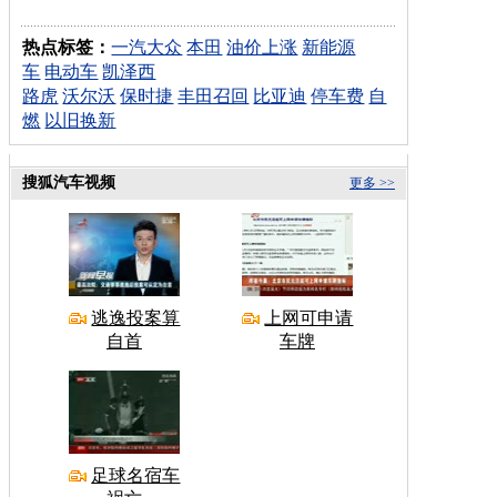
热点标签：
一汽大众
本田
油价上涨
新能源
车
电动车
凯泽西
路虎
沃尔沃
保时捷
丰田召回
比亚迪
停车费
自
燃
以旧换新
搜狐汽车视频
更多 >>
逃逸投案算
上网可申请
自首
车牌
足球名宿车