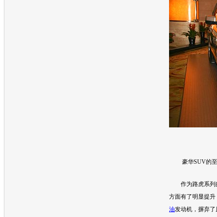
豪华
SUV
的
作为
路虎
系列
方面有了明显提升
油
发动机
，摒弃了原