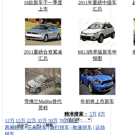
18款新车于一季度
2011年重磅中级车
上市
汇总
2011重磅合资紧凑
MG3跨界版新车申
汇总
报图
雪佛兰Malibu替代
年初将上市新车
景程
车型搜索：
精准搜索：
5万
8万
12万
15万
22万
35万
50万
70万以上
两厢轿车
|
三厢轿车
|
旅行轿车
|
敞篷轿车
|
运动
轿车