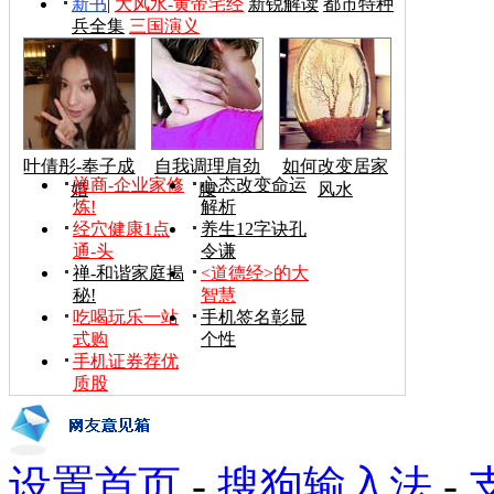
新书
|
大风水-黄帝宅经
新锐解读
都市特种
兵全集
三国演义
叶倩彤-奉子成
自我调理肩劲
如何改变居家
禅商-企业家修
心态改变命运
婚
腰
风水
炼!
解析
经穴健康1点
养生12字诀孔
通-头
令谦
禅-和谐家庭揭
<道德经>的大
秘!
智慧
吃喝玩乐一站
手机签名彰显
式购
个性
手机证券荐优
质股
设置首页
-
搜狗输入法
-