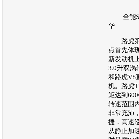
全能
华
路虎
点首先体
新
发动机
3.0升双
和
路虎
V8
机
。
路虎
矩达到60
转速范围
非常充沛
捷，高速
从静止加速