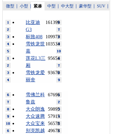
微型
小型
紧凑
中型
中大型
豪华型
SUV
比亚迪
161399
G3
标致408
109973
雪铁龙世
103534
嘉
莲花L3三
95654
厢
雪铁龙爱
93670
丽舍
雪佛兰科
67696
鲁兹
大众朗逸
59895
大众速腾
57915
大众宝来
56578
别克凯越
49678