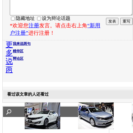
隐藏地址
设为辩论话题
*欢迎您
注册
发言。请点击右上角
“新用
户注册”
进行注册！
更
我来说两句
多
精华区
辩论区
说
两
看过该文章的人还看过