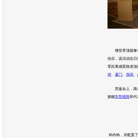
继世界顶级奢华
动后，该活动近日
零距离感受
路虎
顶
州
、
厦门
、
深圳
、
赏鉴会上，
路
旗舰
车型
揽胜
和代
和内饰，并配置