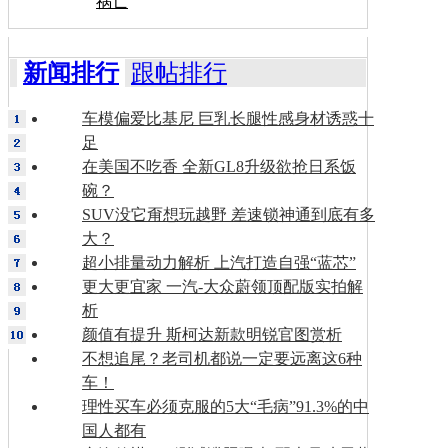
祸亡
新闻排行
跟帖排行
车模偏爱比基尼 巨乳长腿性感身材诱惑十
足
在美国不吃香 全新GL8升级欲抢日系饭
碗？
SUV没它甭想玩越野 差速锁神通到底有多
大？
超小排量动力解析 上汽打造自强“蓝芯”
更大更宜家 一汽-大众蔚领顶配版实拍解
析
颜值有提升 斯柯达新款明锐官图赏析
不想追尾？老司机都说一定要远离这6种
车！
理性买车必须克服的5大“毛病”91.3%的中
国人都有