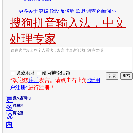
更多关于
突破 轮毂 反倾销 欧盟 调查
的新闻>>
搜狗拼音输入法，中文
处理专家
隐藏地址
设为辩论话题
*欢迎您
注册
发言。请点击右上角
“新用
户注册”
进行注册！
更
我来说两句
多
精华区
辩论区
说
两