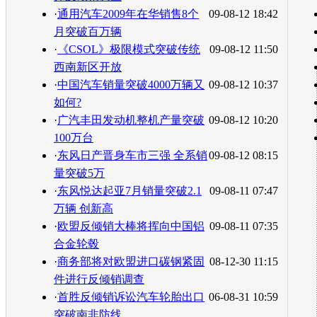
·
通用汽车2009年在华销售8个
09-08-12 18:42
月突破百万辆
·
《CSOL》极限模式突破传统
09-08-12 11:50
西南新区开放
·
中国汽车销量突破4000万辆又
09-08-12 10:37
如何?
·
广汽丰田发动机整机产量突破
09-08-12 10:20
100万台
·
东风日产晋身车市三强 全系销
09-08-12 08:15
量突破5万
·
东风悦达起亚7月销量突破2.1
09-08-11 07:47
万辆 创新高
·
欧盟反倾销大棒将挥向中国铝
09-08-11 07:35
合金轮毂
·
商务部将对欧盟进口碳钢紧固
08-12-30 11:15
件进行反倾销调查
·
首胜反倾销诉讼汽车轮胎出口
06-08-31 10:59
突破南非防线