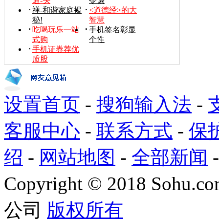
通-头
令谦
禅-和谐家庭揭
<道德经>的大
秘!
智慧
吃喝玩乐一站
手机签名彰显
式购
个性
手机证券荐优
质股
设置首页
-
搜狗输入法
-
客服中心
-
联系方式
-
保
绍
-
网站地图
-
全部新闻
Copyright
©
2018 Sohu.com
公司
版权所有