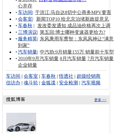
心并存
车访间
|
于洪江:马自达8切中公商务MPV要害
会客室
|
新闻TOP10 给北京治堵新政提意见
车春秋
|
发改委发通知 成品油价格再次上调
三博演议
|
第五回:博士哪种变速器更给力?
服务精英
|
东风乘用车曹智：东风风神让“满意
到家”
汽车销量
|
中汽协:9月销量155万 销量前十车型
2010年9月汽车销量
8月汽车销量
7月汽车销量
企业销量
车访间
|
会客室
|
车春秋
|
悟透社
|
超级经销商
信访办
|
魂斗轮
|
金狐谍
|
安全检测
|
汽车视频
更多 >>