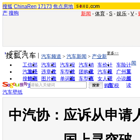
搜狐
ChinaRen
17173
焦点房地
产
搜狗
新闻
-
体育
-
S
-
娱乐
-
V
-
实用工具
更多>>
汽车频道
>
汽车新闻
>
产业新
闻
工信部
汽车图
汽车报
汽车销
车价计
车险计
油耗
片
价
量
算
算
汽车经
违章查
车型对
团购优
汽车投
广州车
销商
询
比
惠
诉
展
搜狗浏
图片欣
单词翻
车型查
女人宝
小说阅
览器
赏
译
询
典
读
购置税
汽车壁纸
中汽协：应诉从申请