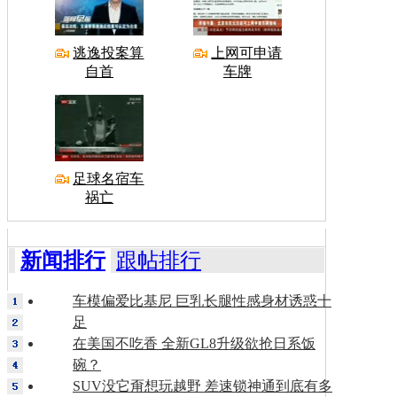
逃逸投案算
上网可申请
自首
车牌
足球名宿车
祸亡
新闻排行
跟帖排行
车模偏爱比基尼 巨乳长腿性感身材诱惑十
足
在美国不吃香 全新GL8升级欲抢日系饭
碗？
SUV没它甭想玩越野 差速锁神通到底有多