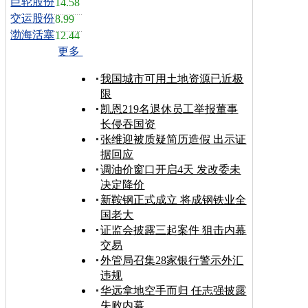
巨轮股份
14.58
交运股份
8.99
渤海活塞
12.44
更多
我国城市可用土地资源已近极
限
凯恩219名退休员工举报董事
长侵吞国资
张维迎被质疑简历造假 出示证
据回应
调油价窗口开启4天 发改委未
决定降价
新鞍钢正式成立 将成钢铁业全
国老大
证监会披露三起案件 狙击内幕
交易
外管局召集28家银行警示外汇
违规
华远拿地空手而归 任志强披露
失败内幕