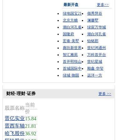
最新开盘
更多>>
绿地国宝21
领秀慧谷
北京方糖
澜馨墅
潮白河孔雀
绿宸万华城
国隆府
潮白河孔雀
宏泰·美墅
铂铭郡
廊坊新世界
世纪鸿通州
智汇雅苑
万科首开台
首开熙悦山
世纪星城
首城国际中
顺鑫·华玺
绿城·御园
远洋一方
财经·理财·证券
更多 >>
当前
股票名称
价
晋亿实业
15.84
晋西车轴
21.81
哈飞股份
36.92