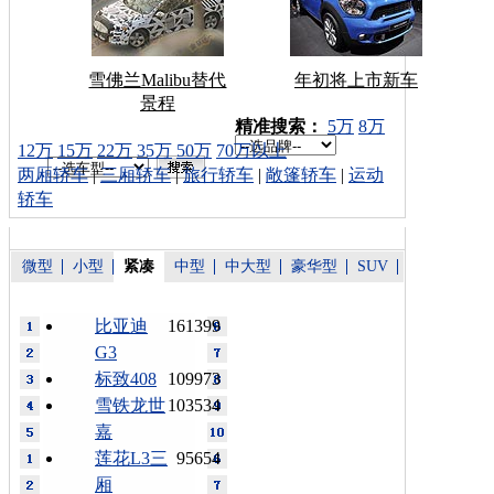
雪佛兰Malibu替代
年初将上市新车
景程
车型搜索：
精准搜索：
5万
8万
12万
15万
22万
35万
50万
70万以上
两厢轿车
|
三厢轿车
|
旅行轿车
|
敞篷轿车
|
运动
轿车
微型
小型
紧凑
中型
中大型
豪华型
SUV
比亚迪
161399
G3
标致408
109973
雪铁龙世
103534
嘉
莲花L3三
95654
厢