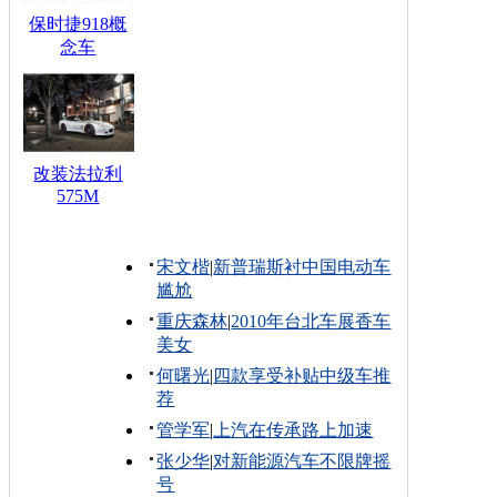
保时捷918概
念车
改装法拉利
575M
宋文楷
|
新普瑞斯衬中国电动车
尴尬
重庆森林
|
2010年台北车展香车
美女
何曙光
|
四款享受补贴中级车推
荐
管学军
|
上汽在传承路上加速
张少华
|
对新能源汽车不限牌摇
号