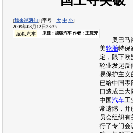
国上寻突破
[
我来说两句
] [字号：
大
中
小
]
2009年08月12日23:35
来源：
搜狐汽车
作者：王慧芳
奥巴马尚
美
轮胎
特保
定，眼下欧
轮业发起反
易保护主义
已给中国零
口造成巨大
中国
汽车
工
常遗憾，并
员会组织有
行了专门会