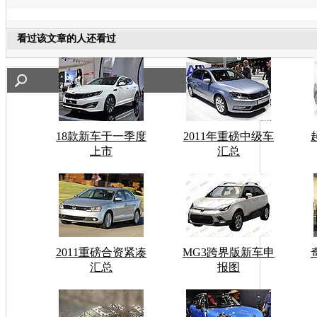
看过该文章的人还看过
18款新车于一季度
2011年重磅中级车
上市
汇总
2011重磅合资紧凑
MG3跨界版新车申
汇总
报图