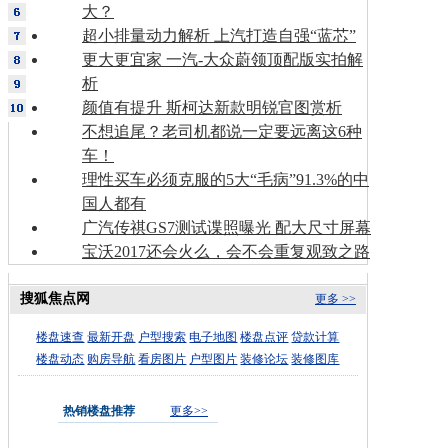
大？
超小排量动力解析 上汽打造自强“蓝芯”
更大更宜家 一汽-大众蔚领顶配版实拍解
析
颜值有提升 斯柯达新款明锐官图赏析
不想追尾？老司机都说一定要远离这6种
车！
理性买车必须克服的5大“毛病”91.3%的中
国人都有
广汽传祺GS7测试谍照曝光 配大尺寸屏幕
宝沃2017还会火么，会不会重复观致之路
搜狐焦点网
更多 >>
楼盘速查
最新开盘
户型搜索
电子地图
楼盘点评
贷款计算
楼盘动态
购房导航
看房图片
户型图片
装修论坛
装修图库
热销楼盘推荐
更多>>