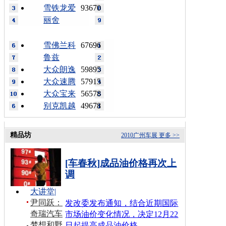
雪铁龙爱
93670
丽舍
雪佛兰科
67696
鲁兹
大众朗逸
59895
大众速腾
57915
大众宝来
56578
别克凯越
49678
精品坊
2010广州车展
更多 >>
[车春秋]成品油价格再次上
调
大讲堂
|
尹同跃：
发改委发布通知，结合近期国际
奇瑞汽车
市场油价变化情况，决定12月22
梦想和野
日起提高成品油价格…