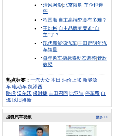
清风网影
|
北京限购 车企也迷
茫
程国顺
|
自主高端究竟有多难？
王灿彬
|
自主品牌究竟谁"自
主"了？
现代新能源汽车
|
丰田定明年汽
车销量
每年购车指标将动态调整
|
管欣
教授
热点标签：
一汽大众
本田
油价上涨
新能源
车
电动车
凯泽西
路虎
沃尔沃
保时捷
丰田召回
比亚迪
停车费
自
燃
以旧换新
搜狐汽车视频
更多 >>