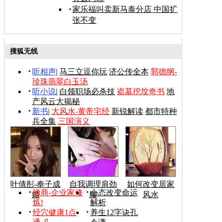
家乐福叫卖新马泰分店 中国扩
张不变
搜狐无线
听相声
|
马三立逗你玩
济公传全本
郭德纲-
珍珠翡翠白玉汤
听小说
|
白领职场必杀技
盗墓挖坟奇书
地
产风云大揭秘
新书
|
大风水-黄帝宅经
新锐解读
都市特种
兵全集
三国演义
叶倩彤-奉子成
自我调理肩劲
如何改变居家
禅商-企业家修
心态改变命运
婚
腰
风水
炼!
解析
经穴健康1点
养生12字诀孔