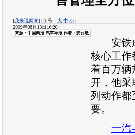
售管理全方位
[
我来说两句
] [字号：
大
中
小
]
2009年08月13日16:20
来源：
中国商报.汽车导报
作者：安丽敏
安铁成
核心工作
着百万辆
开，他采
列动作都
要。
一汽