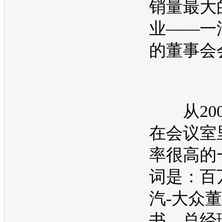
销量最大
业——
一
的董事会
从200
在会议室
率很高的
词是：百
汽-大众
董
书、总经