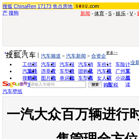
搜狐
ChinaRen
17173
焦点房地
产
搜狗
新闻
-
体育
-
S
-
娱乐
-
V
-
实用工具
更多>>
汽车频道
>
汽车新闻
>
合资企
业
工信部
汽车图
汽车报
汽车销
车价计
车险计
油耗
片
价
量
算
算
汽车经
违章查
车型对
团购优
汽车投
广州车
销商
询
比
惠
诉
展
搜狗浏
图片欣
单词翻
车型查
女人宝
小说阅
览器
赏
译
询
典
读
购置税
汽车壁纸
一汽大众百万辆进行时