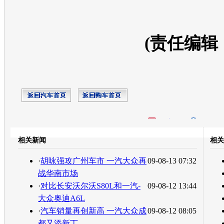
(责任编辑
开心网
人人网
豆瓣
相关新闻
相关
转发至：
·
胡咏强攻广州车市 一汽大众再
09-08-13 07:32
战华南市场
·
对比长安沃尔沃S80L和一汽-
09-08-12 13:44
大众奥迪A6L
·
汽车销量再创新高 一汽大众成
09-08-12 08:05
都又添新丁