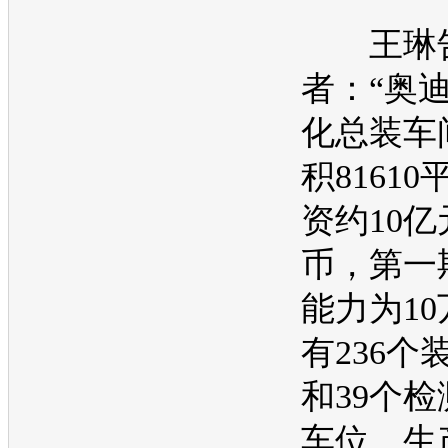
王琳告
者：“
奥
化总装车
积8161
资约10
币，第一
能
力为1
有236个
和39个
车位，生