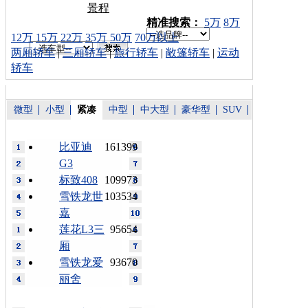
景程
车型搜索：
精准搜索：
5万
8万
12万
15万
22万
35万
50万
70万以上
两厢轿车
|
三厢轿车
|
旅行轿车
|
敞篷轿车
|
运动
轿车
微型
小型
紧凑
中型
中大型
豪华型
SUV
比亚迪
161399
G3
标致408
109973
雪铁龙世
103534
嘉
莲花L3三
95654
厢
雪铁龙爱
93670
丽舍