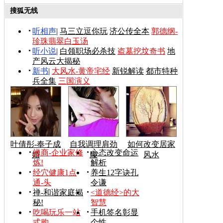
搜狐无线
听相声
|
马三立逗你玩
济公传全本
郭德纲-
珍珠翡翠白玉汤
听小说
|
白领职场必杀技
盗墓挖坟奇书
地
产风云大揭秘
新书
|
大风水-黄帝宅经
新锐解读
都市特种
兵全集
三国演义
叶倩彤-奉子成
自我调理肩劲
如何改变居家
禅商-企业家修
心态改变命运
婚
腰
风水
炼!
解析
经穴健康1点
养生12字诀孔
通-头
令谦
禅-和谐家庭揭
<道德经>的大
秘!
智慧
吃喝玩乐一站
手机签名彰显
式购
个性