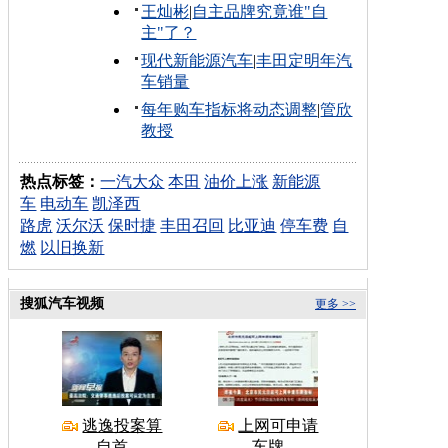
王灿彬
|
自主品牌究竟谁"自
主"了？
现代新能源汽车
|
丰田定明年汽
车销量
每年购车指标将动态调整
|
管欣
教授
热点标签：
一汽大众
本田
油价上涨
新能源
车
电动车
凯泽西
路虎
沃尔沃
保时捷
丰田召回
比亚迪
停车费
自
燃
以旧换新
搜狐汽车视频
更多 >>
逃逸投案算
上网可申请
自首
车牌