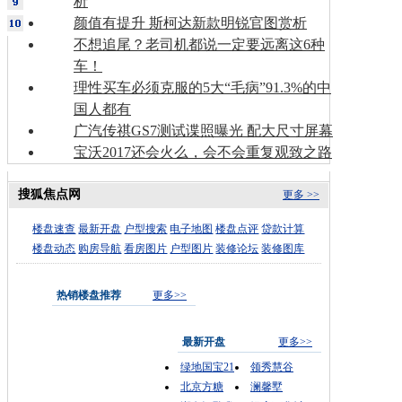
析
颜值有提升 斯柯达新款明锐官图赏析
不想追尾？老司机都说一定要远离这6种
车！
理性买车必须克服的5大“毛病”91.3%的中
国人都有
广汽传祺GS7测试谍照曝光 配大尺寸屏幕
宝沃2017还会火么，会不会重复观致之路
搜狐焦点网
更多 >>
楼盘速查
最新开盘
户型搜索
电子地图
楼盘点评
贷款计算
楼盘动态
购房导航
看房图片
户型图片
装修论坛
装修图库
热销楼盘推荐
更多>>
最新开盘
更多>>
绿地国宝21
领秀慧谷
北京方糖
澜馨墅