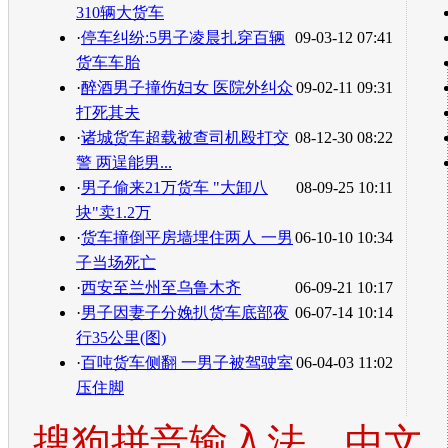
310辆大货车
·
停车纠纷:5男子凌晨扎穿百辆
09-03-12 07:41
货车车胎
·
醉酒男子撞伤妇女 医院外纠众
09-02-11 09:31
打死其夫
·
诸城货车超载被查司机殴打交
08-12-30 08:22
警 两逞能男...
·
男子偷来21万货车 "大卸八
08-09-25 10:11
块"卖1.2万
·
货车撞倒平房墙埋住两人 一男
06-10-10 10:34
子当场死亡
·
西安至兰州至乌鲁木齐
06-09-21 10:17
·
男子因妻子分娩扒货车底部夜
06-07-14 10:14
行35公里(图)
·
百吨货车侧翻 一男子被驾驶室
06-04-03 11:02
压住脚
搜狗拼音输入法，中文