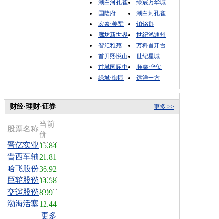
潮白河孔雀
绿宸万华城
国隆府
潮白河孔雀
宏泰·美墅
铂铭郡
廊坊新世界
世纪鸿通州
智汇雅苑
万科首开台
首开熙悦山
世纪星城
首城国际中
顺鑫·华玺
绿城·御园
远洋一方
财经·理财·证券
更多 >>
当前
股票名称
价
晋亿实业
15.84
晋西车轴
21.81
哈飞股份
36.92
巨轮股份
14.58
交运股份
8.99
渤海活塞
12.44
更多