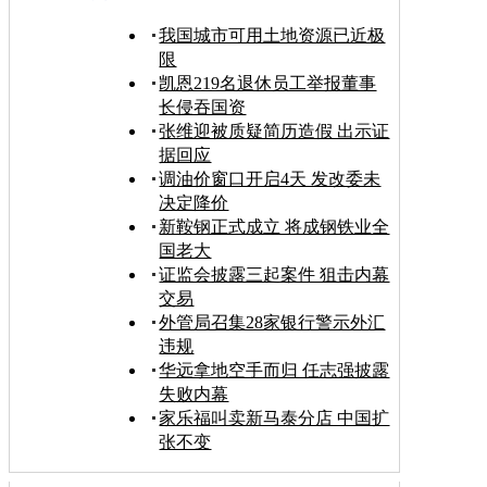
我国城市可用土地资源已近极
限
凯恩219名退休员工举报董事
长侵吞国资
张维迎被质疑简历造假 出示证
据回应
调油价窗口开启4天 发改委未
决定降价
新鞍钢正式成立 将成钢铁业全
国老大
证监会披露三起案件 狙击内幕
交易
外管局召集28家银行警示外汇
违规
华远拿地空手而归 任志强披露
失败内幕
家乐福叫卖新马泰分店 中国扩
张不变