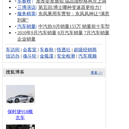
车春秋
|
发改委发通知 成品油价格再次上调
三博演议
|
第五回:博士哪种变速器更给力?
服务精英
|
东风乘用车曹智：东风风神让“满意
到家”
汽车销量
|
中汽协:9月销量155万 销量前十车型
2010年9月汽车销量
8月汽车销量
7月汽车销量
企业销量
车访间
|
会客室
|
车春秋
|
悟透社
|
超级经销商
信访办
|
魂斗轮
|
金狐谍
|
安全检测
|
汽车视频
更多 >>
保时捷918概
念车