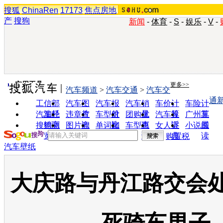
搜狐
ChinaRen
17173
焦点房地
产
搜狗
新闻
-
体育
-
S
-
娱乐
-
V
-
实用工具
更多>>
汽车频道
>
汽车交通
>
汽车交
通
工信部
汽车图
汽车报
汽车销
车价计
车险计
油耗
片
价
量
算
算
汽车经
违章查
车型对
团购优
汽车投
广州车
销商
询
比
惠
诉
展
搜狗浏
图片欣
单词翻
车型查
女人宝
小说阅
览器
赏
译
询
典
读
购置税
汽车壁纸
大庆路与丹江路交会处