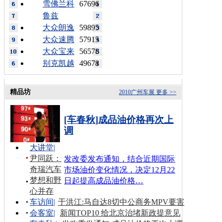
雪佛兰科
67696
鲁兹
大众朗逸
59895
大众速腾
57915
大众宝来
56578
别克凯越
49678
精品坊
2010广州车展
更多 >>
[车春秋]成品油价格再次上
调
大讲堂
|
尹同跃：
发改委发布通知，结合近期国际
奇瑞汽车
市场油价变化情况，决定12月22
梦想和野
日起提高成品油价格…
心并存
车访间
|
于洪江:马自达8切中公商务MPV要害
会客室
|
新闻TOP10 给北京治堵新政提意见