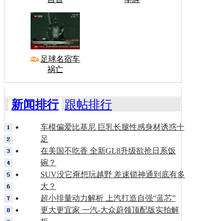
足球名宿车
祸亡
新闻排行
跟帖排行
车模偏爱比基尼 巨乳长腿性感身材诱惑十
足
在美国不吃香 全新GL8升级欲抢日系饭
碗？
SUV没它甭想玩越野 差速锁神通到底有多
大？
超小排量动力解析 上汽打造自强“蓝芯”
更大更宜家 一汽-大众蔚领顶配版实拍解