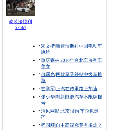
改装法拉利
575M
宋文楷
|
新普瑞斯衬中国电动车
尴尬
重庆森林
|
2010年台北车展香车
美女
何曙光
|
四款享受补贴中级车推
荐
管学军
|
上汽在传承路上加速
张少华
|
对新能源汽车不限牌摇
号
清风网影
|
北京限购 车企也迷
茫
程国顺
|
自主高端究竟有多难？