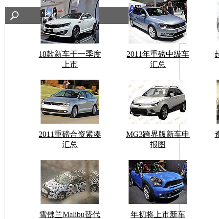
18款新车于一季度
2011年重磅中级车
上市
汇总
2011重磅合资紧凑
MG3跨界版新车申
汇总
报图
雪佛兰Malibu替代
年初将上市新车