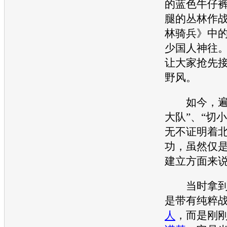
的蓝色牛仔
腿的丛林作
林骑兵》中
少国人神往
让大家抢先
野风。
如今，遍布
大队”、“切
无不证明着
功，虽然仅
建立方面来
当时拿到
是带有纯粹
人
，而是刚