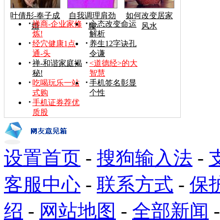
叶倩彤-奉子成
自我调理肩劲
如何改变居家
禅商-企业家修
心态改变命运
婚
腰
风水
炼!
解析
经穴健康1点
养生12字诀孔
通-头
令谦
禅-和谐家庭揭
<道德经>的大
秘!
智慧
吃喝玩乐一站
手机签名彰显
式购
个性
手机证券荐优
质股
设置首页
-
搜狗输入法
-
客服中心
-
联系方式
-
保
绍
-
网站地图
-
全部新闻