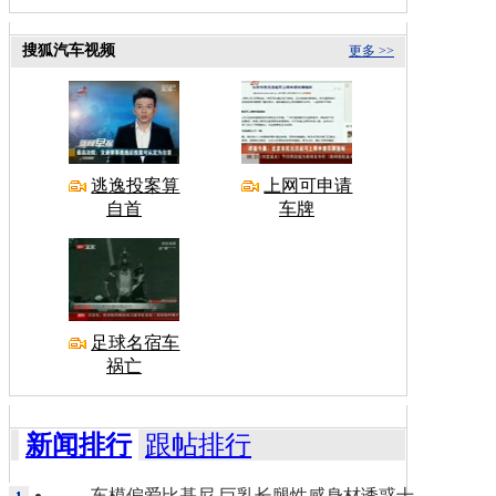
搜狐汽车视频
更多 >>
逃逸投案算
上网可申请
自首
车牌
足球名宿车
祸亡
新闻排行
跟帖排行
车模偏爱比基尼 巨乳长腿性感身材诱惑十