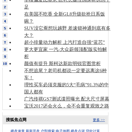
足
在美国不吃香 全新GL8升级欲抢日系饭
碗？
SUV没它甭想玩越野 差速锁神通到底有多
大？
超小排量动力解析 上汽打造自强“蓝芯”
更大更宜家 一汽-大众蔚领顶配版实拍解
析
颜值有提升 斯柯达新款明锐官图赏析
不想追尾？老司机都说一定要远离这6种
车！
理性买车必须克服的5大“毛病”91.3%的中
国人都有
广汽传祺GS7测试谍照曝光 配大尺寸屏幕
宝沃2017还会火么，会不会重复观致之路
搜狐焦点网
更多 >>
楼盘速查
最新开盘
户型搜索
电子地图
楼盘点评
贷款计算