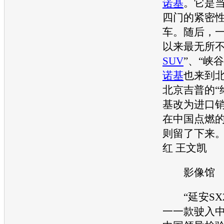
诺基
。它是
四门的紧密
车。随后，一
以来最无所
SUV
”、“峡
诺基
也来到
北京吉普
的“
基
改为进口
在中国点燃
则留了下来。
红 王文凯
影像馆
“延安SX2
一一款驶入