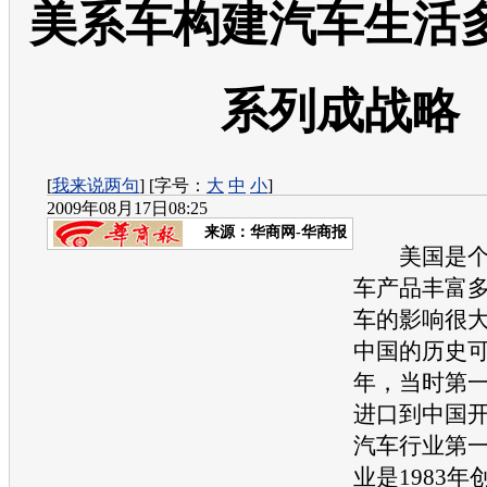
美系车构建汽车生活
系列成战略
[
我来说两句
] [字号：
大
中
小
]
2009年08月17日08:25
来源：
华商网-华商报
美国是
车
产品丰富
车
的影响很
中国的历史可
年，当时第
进口到中国
汽车
行业第
业是1983年