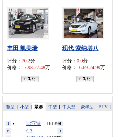
丰田 凯美瑞
现代 索纳塔八
评分：
70.2
分
评分：
0.0
分
价格：
17.98-27.48
万
价格：
16.69-24.99
万
微型
小型
紧凑
中型
中大型
豪华型
SUV
比亚迪
161399
G3