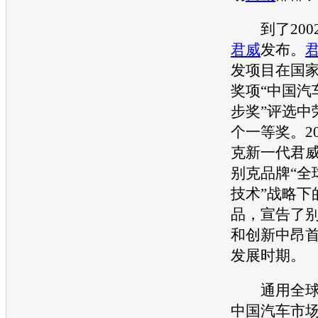
到了2002
君威
发布。
发项目在国
奖项“中国
汽
步奖”评选中
个一等奖。20
克
新一代
君
别克
品牌“全
技术”战略下
品，宣告了
和创新中昂
发展时期。
通用
全
中国
汽车
市