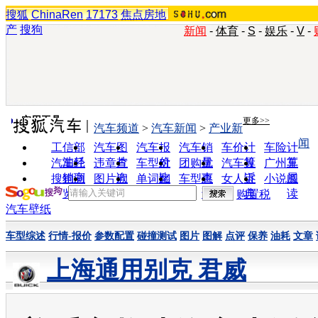
搜狐
ChinaRen
17173
焦点房地
产
搜狗
新闻
-
体育
-
S
-
娱乐
-
V
-
实用工具
更多>>
汽车频道
>
汽车新闻
>
产业新
闻
工信部
汽车图
汽车报
汽车销
车价计
车险计
油耗
片
价
量
算
算
汽车经
违章查
车型对
团购优
汽车投
广州车
销商
询
比
惠
诉
展
搜狗浏
图片欣
单词翻
车型查
女人宝
小说阅
览器
赏
译
询
典
读
购置税
汽车壁纸
车型综述
行情-报价
参数配置
碰撞测试
图片
图解
点评
保养
油耗
文章
上海通用别克 君威