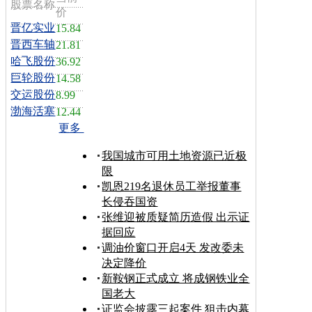
股票名称
价
晋亿实业
15.84
晋西车轴
21.81
哈飞股份
36.92
巨轮股份
14.58
交运股份
8.99
渤海活塞
12.44
更多
我国城市可用土地资源已近极
限
凯恩219名退休员工举报董事
长侵吞国资
张维迎被质疑简历造假 出示证
据回应
调油价窗口开启4天 发改委未
决定降价
新鞍钢正式成立 将成钢铁业全
国老大
证监会披露三起案件 狙击内幕