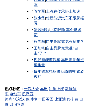
荐
管学军
|
上汽在传承路上加速
张少华
|
对新能源汽车不限牌摇
号
清风网影
|
北京限购 车企也迷
茫
程国顺
|
自主高端究竟有多难？
王灿彬
|
自主品牌究竟谁"自
主"了？
现代新能源汽车
|
丰田定明年汽
车销量
每年购车指标将动态调整
|
管欣
教授
热点标签：
一汽大众
本田
油价上涨
新能源
车
电动车
凯泽西
路虎
沃尔沃
保时捷
丰田召回
比亚迪
停车费
自
燃
以旧换新