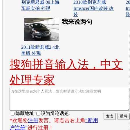
别克新君威 09上海
2010款别克君威
2
车展实拍 外观
Irmshcer国内改装 改
I
装
我来说两句
2011款新君威2.4北
美版 外观
搜狗拼音输入法，中文
处理专家
隐藏地址
设为辩论话题
*欢迎您
注册
发言。请点击右上角
“新用
户注册”
进行注册！