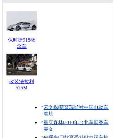
保时捷918概
念车
改装法拉利
575M
宋文楷
|
新普瑞斯衬中国电动车
尴尬
重庆森林
|
2010年台北车展香车
美女
何曙光
|
四款享受补贴中级车推