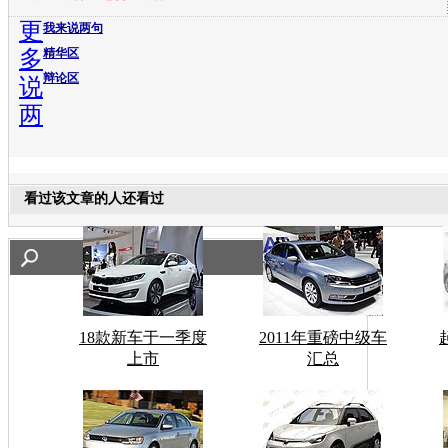
更
我来说两句
多
精华区
辩论区
说
两
看过该文章的人还看过
18款新车于一季度
2011年重磅中级车
上市
汇总