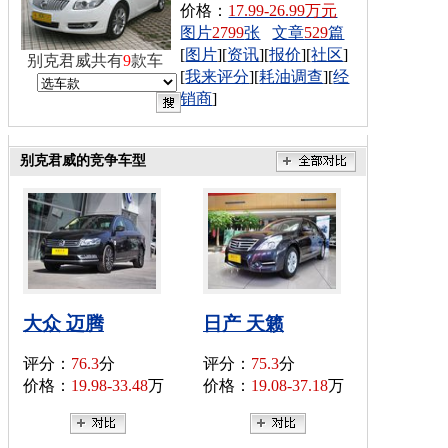
价格：
17.99-26.99万元
图片
2799
张
文章
529
篇
[
图片
][
资讯
][
报价
][
社区
]
别克君威共有
9
款车
[
我来评分
][
耗油调查
][
经
销商
]
别克君威的竞争车型
大众 迈腾
日产 天籁
评分：
76.3
分
评分：
75.3
分
价格：
19.98-33.48
万
价格：
19.08-37.18
万