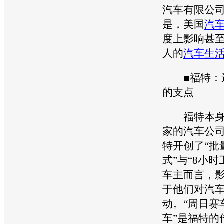
汽车
有限公
是，美国
汽
度上影响甚
人的
汽车生
■
福特
：
的支点
福特
本
家的
汽车
公
特
开创了“批
式”与“8小
车主而言，
于他们对
汽
动。“周日赛
车”是
福特
的