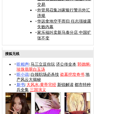
交易
外管局召集28家银行警示外汇
违规
华远拿地空手而归 任志强披露
失败内幕
家乐福叫卖新马泰分店 中国扩
张不变
搜狐无线
听相声
|
马三立逗你玩
济公传全本
郭德纲-
珍珠翡翠白玉汤
听小说
|
白领职场必杀技
盗墓挖坟奇书
地
产风云大揭秘
新书
|
大风水-黄帝宅经
新锐解读
都市特种
兵全集
三国演义