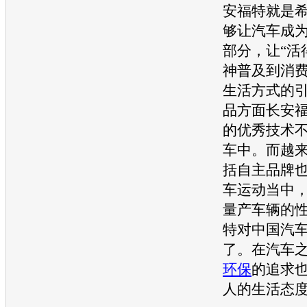
安福特
就是
够让
汽车
成
部分，让“活
神普及到消
生活方式的
品方面
长安
的优秀技术
车中。而越
括自主品牌
车运动当中
量产车辆的
特
对中国
汽
了。在
汽车
环保
的追求
人的生活态