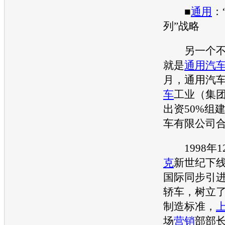
■
通用
：
列”战略
另一个不
就是
通用汽
月，
通用汽
车
工业（集
出资50%组
车
有限公司
1998年1
克
新世纪下
国际同步引
轿车，树立
制造标准，
场
营销
部部