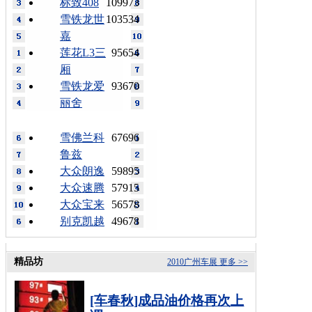
标致408
109973
雪铁龙世
103534
嘉
莲花L3三
95654
厢
雪铁龙爱
93670
丽舍
雪佛兰科
67696
鲁兹
大众朗逸
59895
大众速腾
57915
大众宝来
56578
别克凯越
49678
精品坊
2010广州车展
更多 >>
[车春秋]成品油价格再次上