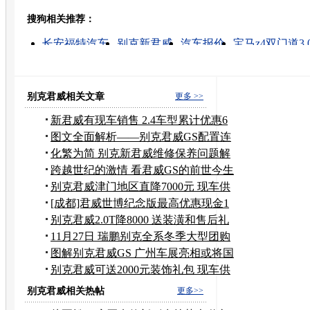
搜狗相关推荐：
转发至：
长安福特汽车
别克新君威
汽车报价
宝马z4双门道3.0
福特的图片
长安福特福克斯汽车
福特汽车报价
别
2009款别克新君威
长安福特福克斯
别克君威相关文章
更多 >>
新君威有现车销售 2.4车型累计优惠6
千元
图文全面解析——别克君威GS配置连
连看
化繁为简 别克新君威维修保养问题解
答
跨越世纪的激情 看君威GS的前世今生
别克君威津门地区直降7000元 现车供
应
[成都]君威世博纪念版最高优惠现金1
万3
别克君威2.0T降8000 送装潢和售后礼
包
11月27日 瑞鹏别克全系冬季大型团购
活动
图解别克君威GS 广州车展亮相或将国
产
别克君威可送2000元装饰礼包 现车供
应
别克君威相关热帖
更多>>