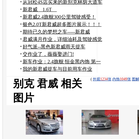
从冠松4S店买来的新别克林荫大道车
竟然是辆问题车！
新君威 1.6T
新君威2.4旗舰300公里驾驶感受！
银色2.0T新君威超多图片展示！！！
期待已久的梦想之车-----新君威
2.0T！！！！
君威满月作业，详细油耗及驾驶感觉
好气派--黑色新君威雨天提车
交作业了，薇薇娶进门!
新车作业：2.4旗舰 恒金黑内饰 第一
季—忙碌一天
我的新君威提车与目前用车作业
(
外观
1234
张
内饰
1049
张
图
别克 君威 相关
图片