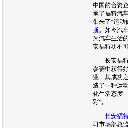
中国的合资
承了
福特
汽
带来了“运动
斯
。如今
汽
为
汽车生活
安福特
功不
长安福
参赛中获得
业，其成功
造了一种运
化生活态度—
彩”。
长安福
司市场部总