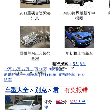
2011重磅合资紧凑
MG3跨界版新车申
汇总
报图
雪佛兰Malibu替代
年初将上市新车
景程
车型搜索：
精准搜索：
5万
8万
12万
15万
22万
35万
50万
70万以上
两厢轿车
|
三厢轿车
|
旅行轿车
|
敞篷轿车
|
运动
轿车
车型大全
>
别克
>
君
有奖报错
威
评分：
86.2
分
8252
人已
评