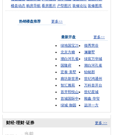
楼盘动态
购房导航
看房图片
户型图片
装修论坛
装修图库
热销楼盘推荐
更多>>
最新开盘
更多>>
绿地国宝21
领秀慧谷
北京方糖
澜馨墅
潮白河孔雀
绿宸万华城
国隆府
潮白河孔雀
宏泰·美墅
铂铭郡
廊坊新世界
世纪鸿通州
智汇雅苑
万科首开台
首开熙悦山
世纪星城
首城国际中
顺鑫·华玺
绿城·御园
远洋一方
财经·理财·证券
更多 >>
当前