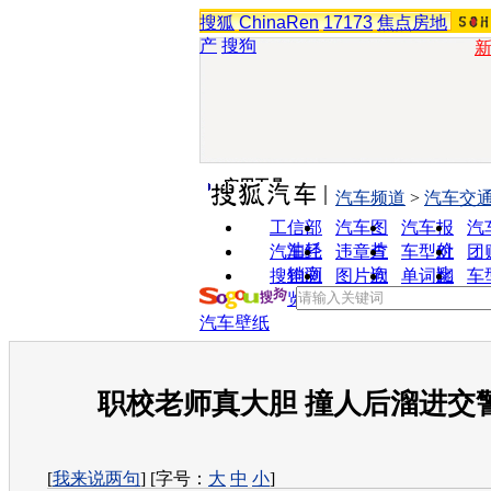
搜狐
ChinaRen
17173
焦点房地
产
搜狗
实用工具
汽车频道
>
汽车交
工信部
汽车图
汽车报
汽
油耗
片
价
汽车经
违章查
车型对
团
销商
询
比
搜狗浏
图片欣
单词翻
车
览器
赏
译
汽车壁纸
职校老师真大胆 撞人后溜进交
[
我来说两句
] [字号：
大
中
小
]