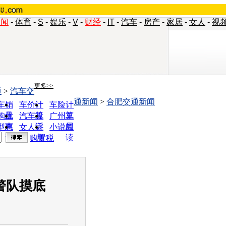
新闻
-
体育
-
S
-
娱乐
-
V
-
财经
-
IT
-
汽车
-
房产
-
家居
-
女人
-
视
更多>>
通
>
汽车交
通新闻
>
合肥交通新闻
车销
车价计
车险计
量
算
算
购优
汽车投
广州车
惠
诉
展
型查
女人宝
小说阅
询
典
读
购置税
警队摸底