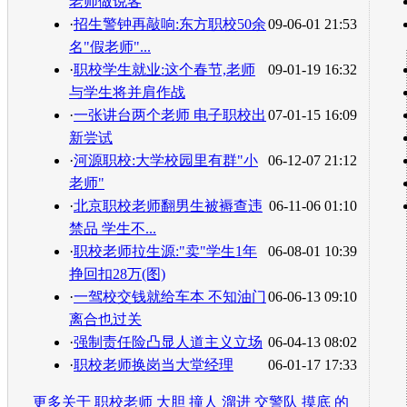
老师做说客
·
招生警钟再敲响:东方职校50余
09-06-01 21:53
名"假老师"...
·
职校学生就业:这个春节,老师
09-01-19 16:32
与学生将并肩作战
·
一张讲台两个老师 电子职校出
07-01-15 16:09
新尝试
·
河源职校:大学校园里有群"小
06-12-07 21:12
老师"
·
北京职校老师翻男生被褥查违
06-11-06 01:10
禁品 学生不...
·
职校老师拉生源:"卖"学生1年
06-08-01 10:39
挣回扣28万(图)
·
一驾校交钱就给车本 不知油门
06-06-13 09:10
离合也过关
·
强制责任险凸显人道主义立场
06-04-13 08:02
·
职校老师换岗当大堂经理
06-01-17 17:33
更多关于
职校老师 大胆 撞人 溜进 交警队 摸底
的