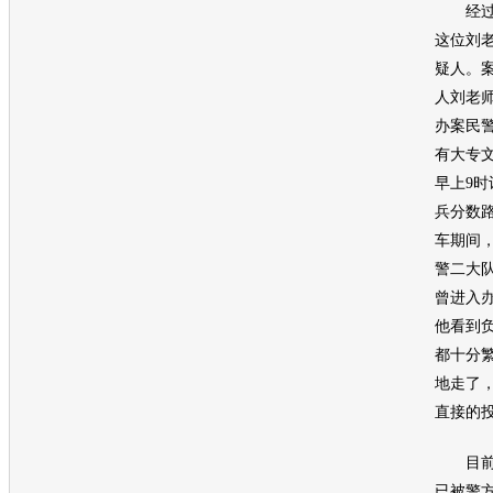
经过一
这位刘
疑人。
人刘老
办案民
有大专文
早上9
兵分数
车期间
警二大
曾进入
他看到
都十分
地走了
直接的
目前，
已被警