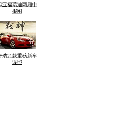
起亚福瑞迪两厢申
报图
奇瑞21款重磅新车
谍照