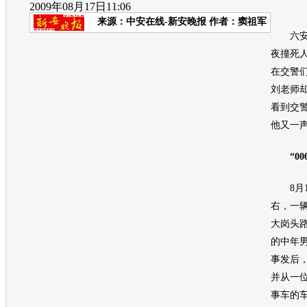
2009年08月17日11:06
来源：
中安在线-新安晚报
作者：窦祖军
六安市
夜撞死
在交警
刘老师却
看到交
他又一
“00
8月14
右，一
大岗头
的中年
事发后
并从一
事车的车