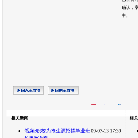
确认，
中。
开心网
人人网
豆瓣
相关新闻
相关
转发至：
·
视频:职校为抢生源招揽毕业班
09-07-13 17:39