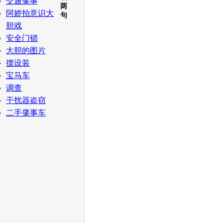
交通肇事
两
阿娇拍意识大
句
胆戏
安全门锁
大胆的图片
摆设装
宝马车
调查
干扰器盗窃
二手肇事车