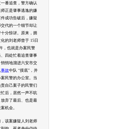
番追查，警方确认
老师正是肇事逃逸的嫌
案件成功告破后，嫌疑
师交代的一个细节却让
警十分惊讶。原来，拥
化的刘老师曾于 15日
时许，也就是办案民警
路、四处忙着追查肇事
，悄悄地溜进六安市交
队
事故
中队 “摸底”，并
办案民警的办公室。当
负责自己案子的民警们
繁忙后，居然一声不吭
，放弃了最后、也是最
投案机会。
该案嫌疑人刘老师
方刑拘，死者身份仍待