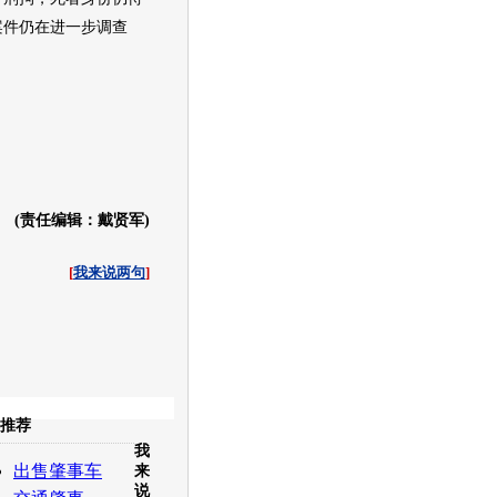
案件仍在进一步调查
(责任编辑：戴贤军)
[
我来说两句
]
收起
推荐
我
白社会
百度i贴吧
出售肇事车
来
说