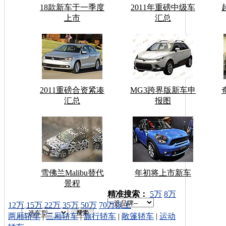
18款新车于一季度
2011年重磅中级车
上市
汇总
2011重磅合资紧凑
MG3跨界版新车申
汇总
报图
雪佛兰Malibu替代
年初将上市新车
景程
车型搜索：
精准搜索：
5万
8万
12万
15万
22万
35万
50万
70万以上
两厢轿车
|
三厢轿车
|
旅行轿车
|
敞篷轿车
|
运动