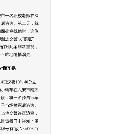
一名职校老师在深
人后逃逸。第二天，就
们四处查找他时，这位
溜进交警队“摸底”，
警们对此案非常重视，
声不吭地悄悄溜走。
6”酿车祸
日深夜10时40分左
辆小轿车在六安市南郊
路段，将一名骑自行车
男子当场撞死后逃逸。
，当地交警连夜追查，
位目击者口中得知：肇
牌号有“皖N××006”字