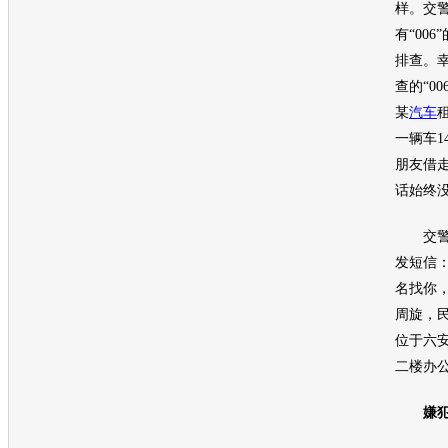
样。交警
有“00
排查。幸
查的“0
某
汽车
一辆车1
朋友借
话始终
交警们
发短信
名找你，
周旋，
位于六
二楼办
嫌犯