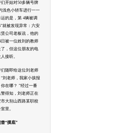
们开始对50多辆号牌
6”的浅色小轿车进行一一
运的是，第 4辆被调
06”就被发现异常：六安
租赁公司老板说，他的
4日被一位姓刘的教师
走了，但这位朋友的电
没人接听。
随即给这位刘老师
：“刘老师，我家小孩报
你在哪？ ”经过一番
民警得知，刘老师正在
安市大别山西路某职校
公室里。
曾“摸底”