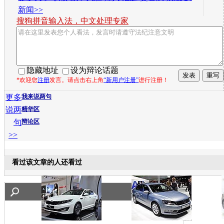
新闻>>
搜狗拼音输入法，中文处理专家
隐藏地址
设为辩论话题
*欢迎您
注册
发言。请点击右上角
“新用户注册”
进行注册！
更多
我来说两句
说两
精华区
句
辩论区
>>
看过该文章的人还看过