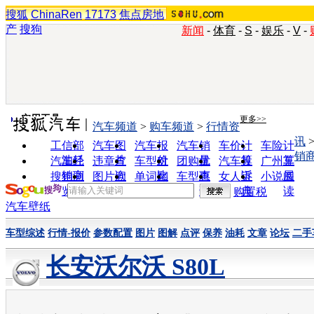
搜狐
ChinaRen
17173
焦点房地
产
搜狗
新闻
-
体育
-
S
-
娱乐
-
V
-
实用工具
更多>>
汽车频道
>
购车频道
>
行情资
讯
工信部
汽车图
汽车报
汽车销
车价计
车险计
销
油耗
片
价
量
算
算
汽车经
违章查
车型对
团购优
汽车投
广州车
销商
询
比
惠
诉
展
搜狗浏
图片欣
单词翻
车型查
女人宝
小说阅
览器
赏
译
询
典
读
购置税
汽车壁纸
车型综述
行情-报价
参数配置
图片
图解
点评
保养
油耗
文章
论坛
二手
长安沃尔沃 S80L