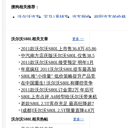
搜狗相关推荐：
转发至：
沃尔沃汽车
宝马1系轿车
汽车报价
福田汽车的价格
沃尔沃的图片
奥迪a4l
奥迪跑车图片
沃尔沃c70 t5
汽车试驾
沃尔沃c30售价
沃尔沃S80L相关文章
更多 >>
2011款沃尔沃S80L上市售36.8万-65.86
万
中汽南方店庆版沃尔沃S80L 仅售38.5
万
2011款沃尔沃S80L接受预定 明年1月
提车
年底疯狂 2011沃尔沃S80L提车最高加
1万
S80L推"小排量" 低价策略提升产品竞
争力
在中国重生! 沃尔沃S80L有哪些竞争
对手
2011款沃尔沃S80L订金需2万 年后可
提车
S80L上市点评 A6转型给沃尔沃带来机
会
老款S80L 2.5T库存充足 最高狂降超7
万
[成都]沃尔沃S80L 2.5T限量直降4.8万
元
沃尔沃S80L相关热帖
更多>>