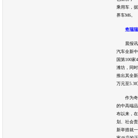
乘用车，据
界车M6。
奇瑞
瑞
晨报讯（
汽车
全新中
国第100
潍坊，同时
推出其全新1
万元至5.3
作为
奇
的中高端品
布以来，在
划、社会责
新举措就一
家4S店的