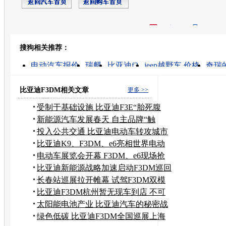
开心网
人人网
豆瓣
搜狗相关推荐：
转发至：
电动汽车报价
瑞麒
比亚迪f3
jeep越野车 价格
奇瑞
汽车
奇瑞 新车
电动汽车价格
1039万车网
品牌战
比亚迪F3DM相关文章
更多 >>
受制于基础设施 比亚迪F3E“胎死腹
中”
新能源汽车发展春天 自主品牌“触
电”忙
投入公共交通 比亚迪电动车转攻城市
交通
比亚迪K9、F3DM、e6亮相世界电动
车大会
电动车展览会开幕 F3DM、e6现场抢
先试驾
比亚迪新能源战略加速启动F3DM巡回
上市
长春站巡展拉开帷幕 试驾F3DM双模
电动车
比亚迪F3DM杭州暂无现车到店 不可
预订
太阳能电池产业 比亚迪汽车的秘密战
线
绿色低碳 比亚迪F3DM全国巡展上海