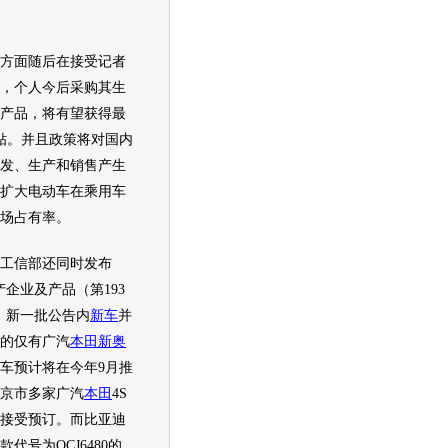
方面随后在接受记者
，个人今后采购其生
产品，将有望获得最
贴。并且政策将对国内
发、生产和销售产生
扩大
电动车
在乘用车
场占有率。
信部还同时发布
产企业及产品（第193
，新一批公告内
新车
并
的仅有广汽
本田新奥
车预计将在今年9月推
京市多家广汽
本田
4S
接受预订。而
比亚迪
代号为QCJ6480的