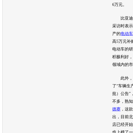
6万元。
比亚迪
采访时表示
产的
电动车
高5万元补
电动车
的研
积极利好，
领域内的市
此外，工
了“车辆生
批）公告”
不多，熟知
德赛
，这款
出，目前北
店已经开始
也上榜了一款