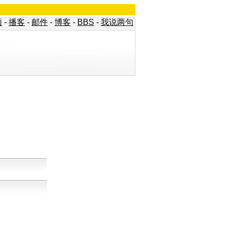
频
-
播客
-
邮件
-
博客
-
BBS
-
我说两句