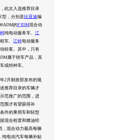
此次入选推荐目录
车型
，分别是
比亚迪
编
00ADM的
F3DM
混合动
柯
纯电动服务车、
江
程车、
江铃
电动服务
动轻客。其中，只有
3DM
属于轿车产品，其
车或特种车。
2月财政部发布的规
述推荐目录的车辆才
示范推广的范围，进
范围才有望获得补
条件的乘用车和轻型
据混合程度和燃油经
档，混合动力最高每辆
，纯电动
汽车
每辆补贴