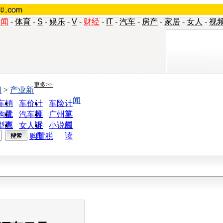
新闻
-
体育
-
S
-
娱乐
-
V
-
财经
-
IT
-
汽车
-
房产
-
家居
-
女人
-
视
更多>>
闻
>
产业新
闻
车销
车价计
车险计
量
算
算
购优
汽车投
广州车
惠
诉
展
型查
女人宝
小说阅
询
典
读
购置税