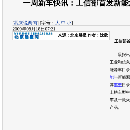
一周新车快讯：工信部首发新能
[
我来说两句
] [字号：
大
中
小
]
2009年08月18日07:21
来源：
北京晨报
作者：沈欣
工信部首
晨报讯（
工业和信息
能源
车目录
能
与
新能源
荐
车型
目录
上榜
车型
中
车及一款乘
产品。