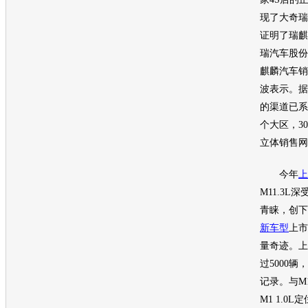
现了大
奇瑞
证明了瑞麒
瑞
汽车
股份
麒麟
汽车
销
波表示。据
的渠道已系
个大区，3
立体销售网
今年
上
M11.3L
青睐，创下
新车型
上市
量奇迹。上
过5000
记录。与M1
M1 1.0