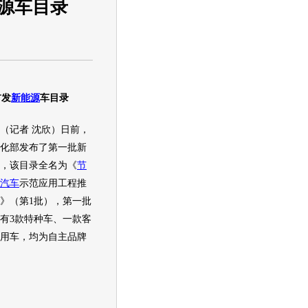
源车目录
发
新能源
车目录
记者 沈欣）日前，
化部发布了第一批
新
，该目录全名为《
节
汽车
示范应用工程推
》（第1批），第一批
有3款特种车、一款客
用车，均为自主品牌