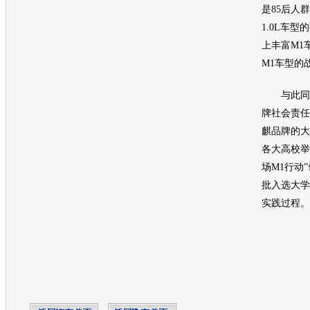
是85后人
1.0L
车型
的
上丰富M1
M1
车型
的
与此同时
牌社会责任
麒品牌的大
各大高校举
场M1行动
批入选大学
实践过程。