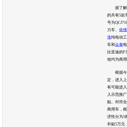
据了解，
的共有5款
号为QCJ71
力车、
依维
淮
纯电动工
车和
众泰
电
比亚迪
的
F
他均为商用
根据今年
定，进入上
有可能进入
入示范推广
贴。对符合
商用车，根
济性分为5
补贴5万元