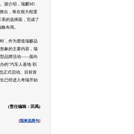
群。据介绍，
瑞麒M1
推出，将在很大程度
车系的选择面，完成了
战略布局。
，作为塑造瑞麒品
形象的主要内容，瑞
型品牌活动——面向
办的“
汽车
人基地·职
”也正式启动。目前首
生已经进入
奇瑞
开始
(责任编辑：田禹)
[
我来说两句
]