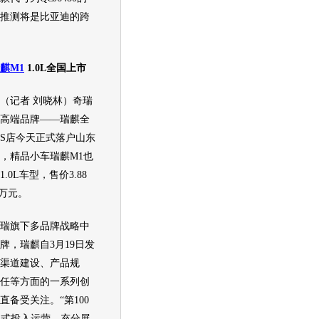
推测将是
比亚迪
的跨
麒M1
1.0L全国上市
记者 刘晓林）
奇瑞
高端品牌——瑞麒全
家4S店今天正式落户山东
，精品小车
瑞麒M1
也
.0L
车型
，售价3.88
8万元。
瑞
旗下多品牌战略中
牌，瑞麒自3月19日发
渠道建设、产品规
任等方面的一系列创
直备受关注。“第100
正式投入运营，充分展