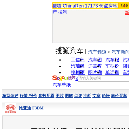
搜狐
ChinaRen
17173
焦点房地
产
搜狗
实用工具
汽车频道
>
汽车新
工信部
汽车图
汽车报
汽
油耗
片
价
汽车经
违章查
车型对
团
销商
询
比
搜狗浏
图片欣
单词翻
车
览器
赏
译
汽车壁纸
车型综述
行情-报价
参数配置
图片
图解
点评
油耗
文章
论坛
底价买车
比亚迪 F3DM