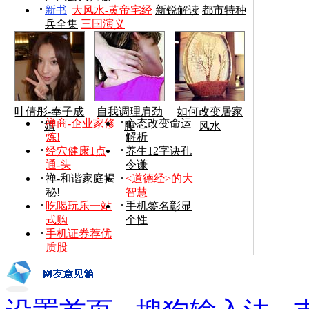
新书
|
大风水-黄帝宅经
新锐解读
都市特种
兵全集
三国演义
叶倩彤-奉子成
自我调理肩劲
如何改变居家
禅商-企业家修
心态改变命运
婚
腰
风水
炼!
解析
经穴健康1点
养生12字诀孔
通-头
令谦
禅-和谐家庭揭
<道德经>的大
秘!
智慧
吃喝玩乐一站
手机签名彰显
式购
个性
手机证券荐优
质股