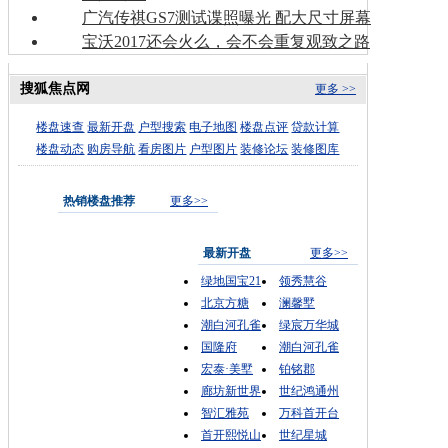
广汽传祺GS7测试谍照曝光 配大尺寸屏幕
宝沃2017还会火么，会不会重复观致之路
搜狐焦点网
更多 >>
楼盘速查
最新开盘
户型搜索
电子地图
楼盘点评
贷款计算
楼盘动态
购房导航
看房图片
户型图片
装修论坛
装修图库
热销楼盘推荐
更多>>
最新开盘
更多>>
绿地国宝21
领秀慧谷
北京方糖
澜馨墅
潮白河孔雀
绿宸万华城
国隆府
潮白河孔雀
宏泰·美墅
铂铭郡
廊坊新世界
世纪鸿通州
智汇雅苑
万科首开台
首开熙悦山
世纪星城