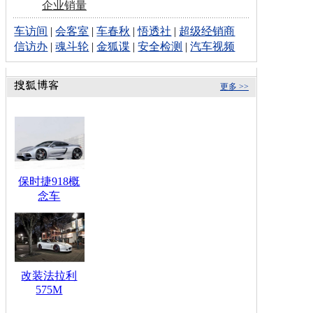
企业销量
车访间
|
会客室
|
车春秋
|
悟透社
|
超级经销商
信访办
|
魂斗轮
|
金狐谍
|
安全检测
|
汽车视频
更多 >>
保时捷918概
念车
改装法拉利
575M