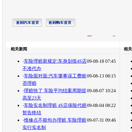
开心网
人人网
豆瓣
相关新闻
相关
转发至：
·
车险理赔新规定:车身划痕4S店
09-08-18 07:45
不准代办
·
车险面对面:汽车肇事误工费能
09-08-13 08:15
否理赔
·
理赔快了 车险平均结案周期提
09-08-07 10:24
高至23天
·
车险实名制理赔 4S店保险代赔
09-08-04 08:22
暂告终结
·
维修点不能包办理赔 车险理赔
09-07-31 09:46
实行实名制