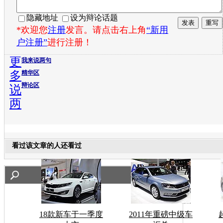
隐藏地址
设为辩论话题
*欢迎您
注册
发言。请点击右上角
“新用
户注册”
进行注册！
更
我来说两句
多
精华区
辩论区
说
两
看过该文章的人还看过
18款新车于一季度
2011年重磅中级车