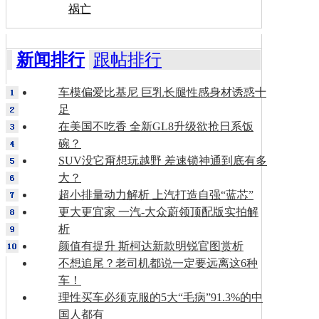
祸亡
新闻排行
跟帖排行
车模偏爱比基尼 巨乳长腿性感身材诱惑十
足
在美国不吃香 全新GL8升级欲抢日系饭
碗？
SUV没它甭想玩越野 差速锁神通到底有多
大？
超小排量动力解析 上汽打造自强“蓝芯”
更大更宜家 一汽-大众蔚领顶配版实拍解
析
颜值有提升 斯柯达新款明锐官图赏析
不想追尾？老司机都说一定要远离这6种
车！
理性买车必须克服的5大“毛病”91.3%的中
国人都有