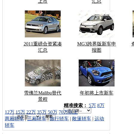
上市
汇总
2011重磅合资紧凑
MG3跨界版新车申
汇总
报图
雪佛兰Malibu替代
年初将上市新车
景程
车型搜索：
精准搜索：
5万
8万
12万
15万
22万
35万
50万
70万以上
两厢轿车
|
三厢轿车
|
旅行轿车
|
敞篷轿车
|
运动
轿车