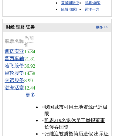
首城国际中
顺鑫·华玺
绿城·御园
远洋一方
财经·理财·证券
更多 >>
当前
股票名称
价
晋亿实业
15.84
晋西车轴
21.81
哈飞股份
36.92
巨轮股份
14.58
交运股份
8.99
渤海活塞
12.44
更多
我国城市可用土地资源已近极
限
凯恩219名退休员工举报董事
长侵吞国资
张维迎被质疑简历造假 出示证