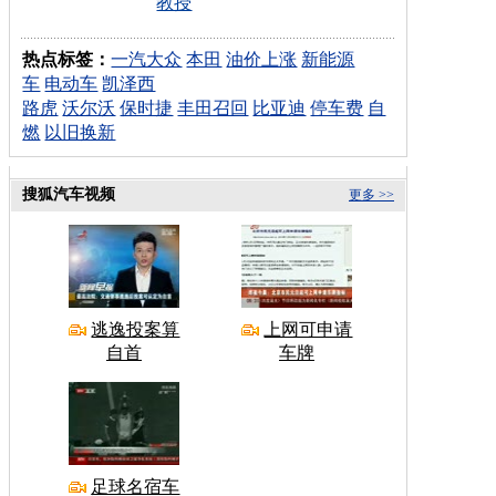
教授
热点标签：
一汽大众
本田
油价上涨
新能源
车
电动车
凯泽西
路虎
沃尔沃
保时捷
丰田召回
比亚迪
停车费
自
燃
以旧换新
搜狐汽车视频
更多 >>
逃逸投案算
上网可申请
自首
车牌
足球名宿车