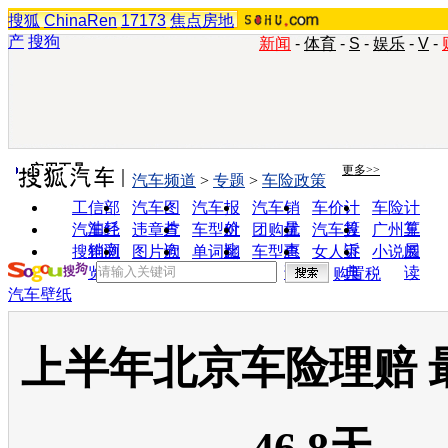
搜狐
ChinaRen
17173
焦点房地
产
搜狗
新闻
-
体育
-
S
-
娱乐
-
V
-
实用工具
更多>>
汽车频道
>
专题
>
车险政策
工信部
汽车图
汽车报
汽车销
车价计
车险计
油耗
片
价
量
算
算
汽车经
违章查
车型对
团购优
汽车投
广州车
销商
询
比
惠
诉
展
搜狗浏
图片欣
单词翻
车型查
女人宝
小说阅
览器
赏
译
询
典
读
购置税
汽车壁纸
上半年北京车险理赔 