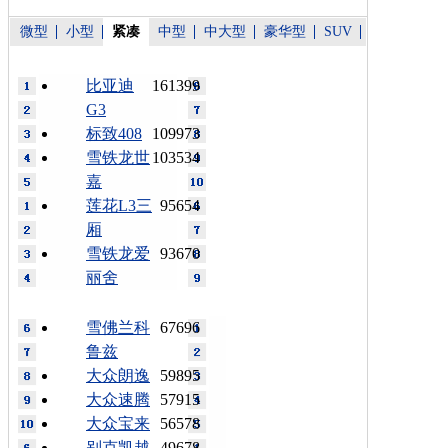
微型
小型
紧凑
中型
中大型
豪华型
SUV
比亚迪
161399
G3
标致408
109973
雪铁龙世
103534
嘉
莲花L3三
95654
厢
雪铁龙爱
93670
丽舍
雪佛兰科
67696
鲁兹
大众朗逸
59895
大众速腾
57915
大众宝来
56578
别克凯越
49678