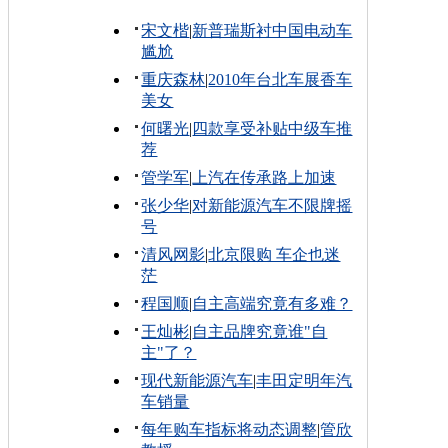
宋文楷
|
新普瑞斯衬中国电动车
尴尬
重庆森林
|
2010年台北车展香车
美女
何曙光
|
四款享受补贴中级车推
荐
管学军
|
上汽在传承路上加速
张少华
|
对新能源汽车不限牌摇
号
清风网影
|
北京限购 车企也迷
茫
程国顺
|
自主高端究竟有多难？
王灿彬
|
自主品牌究竟谁"自
主"了？
现代新能源汽车
|
丰田定明年汽
车销量
每年购车指标将动态调整
|
管欣