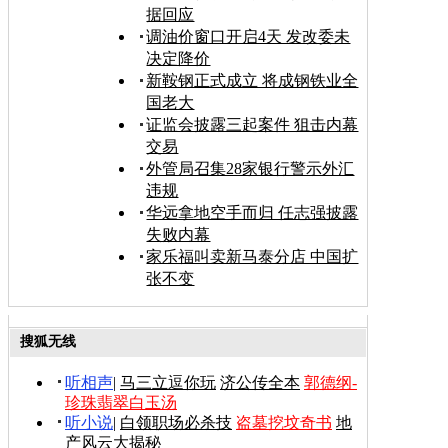
据回应
调油价窗口开启4天 发改委未
决定降价
新鞍钢正式成立 将成钢铁业全
国老大
证监会披露三起案件 狙击内幕
交易
外管局召集28家银行警示外汇
违规
华远拿地空手而归 任志强披露
失败内幕
家乐福叫卖新马泰分店 中国扩
张不变
搜狐无线
听相声
|
马三立逗你玩
济公传全本
郭德纲-
珍珠翡翠白玉汤
听小说
|
白领职场必杀技
盗墓挖坟奇书
地
产风云大揭秘