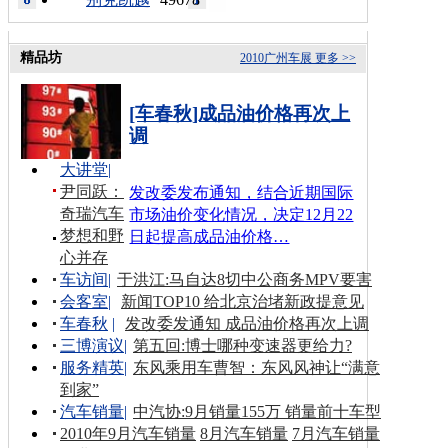
精品坊
2010广州车展
更多 >>
[车春秋]成品油价格再次上
调
大讲堂
|
尹同跃：
发改委发布通知，结合近期国际
奇瑞汽车
市场油价变化情况，决定12月22
梦想和野
日起提高成品油价格…
心并存
车访间
|
于洪江:马自达8切中公商务MPV要害
会客室
|
新闻TOP10 给北京治堵新政提意见
车春秋
|
发改委发通知 成品油价格再次上调
三博演议
|
第五回:博士哪种变速器更给力?
服务精英
|
东风乘用车曹智：东风风神让“满意
到家”
汽车销量
|
中汽协:9月销量155万 销量前十车型
2010年9月汽车销量
8月汽车销量
7月汽车销量