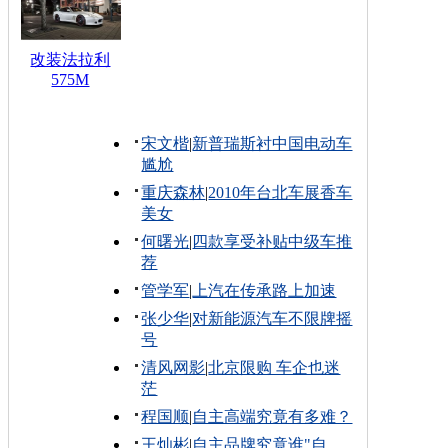
改装法拉利
575M
宋文楷
|
新普瑞斯衬中国电动车
尴尬
重庆森林
|
2010年台北车展香车
美女
何曙光
|
四款享受补贴中级车推
荐
管学军
|
上汽在传承路上加速
张少华
|
对新能源汽车不限牌摇
号
清风网影
|
北京限购 车企也迷
茫
程国顺
|
自主高端究竟有多难？
王灿彬
|
自主品牌究竟谁"自