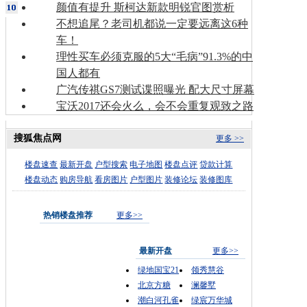
颜值有提升 斯柯达新款明锐官图赏析
不想追尾？老司机都说一定要远离这6种
车！
理性买车必须克服的5大“毛病”91.3%的中
国人都有
广汽传祺GS7测试谍照曝光 配大尺寸屏幕
宝沃2017还会火么，会不会重复观致之路
搜狐焦点网
更多 >>
楼盘速查
最新开盘
户型搜索
电子地图
楼盘点评
贷款计算
楼盘动态
购房导航
看房图片
户型图片
装修论坛
装修图库
热销楼盘推荐
更多>>
最新开盘
更多>>
绿地国宝21
领秀慧谷
北京方糖
澜馨墅
潮白河孔雀
绿宸万华城