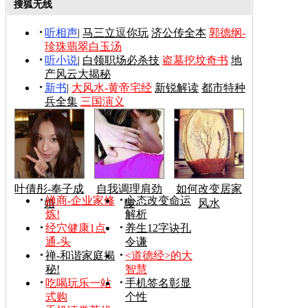
搜狐无线
听相声
|
马三立逗你玩
济公传全本
郭德纲-
珍珠翡翠白玉汤
听小说
|
白领职场必杀技
盗墓挖坟奇书
地
产风云大揭秘
新书
|
大风水-黄帝宅经
新锐解读
都市特种
兵全集
三国演义
叶倩彤-奉子成
自我调理肩劲
如何改变居家
禅商-企业家修
心态改变命运
婚
腰
风水
炼!
解析
经穴健康1点
养生12字诀孔
通-头
令谦
禅-和谐家庭揭
<道德经>的大
秘!
智慧
吃喝玩乐一站
手机签名彰显
式购
个性