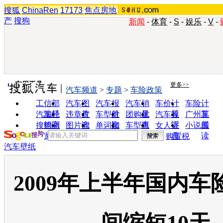
搜狐
ChinaRen
17173
焦点房地
产
搜狗
新闻
-
体育
-
S
-
娱乐
-
V
-
实用工具
更多>>
汽车频道
>
专题
>
车险政策
工信部
汽车图
汽车报
汽车销
车价计
车险计
油耗
片
价
量
算
算
汽车经
违章查
车型对
团购优
汽车投
广州车
销商
询
比
惠
诉
展
搜狗浏
图片欣
单词翻
车型查
女人宝
小说阅
览器
赏
译
询
典
读
购置税
汽车壁纸
2009年上半年国内车