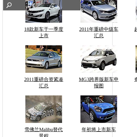
18款新车于一季度
2011年重磅中级车
上市
汇总
2011重磅合资紧凑
MG3跨界版新车申
汇总
报图
雪佛兰Malibu替代
年初将上市新车
景程