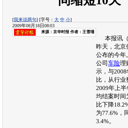
间缩短10天
[
我来说两句
] [字号：
大
中
小
]
2009年08月18日08:03
来源：
京华时报
作者：王雪瑾
本报讯（
昨天，北京
公布的今年
公司
车险
理
示，与200
比，从行业
2009年上
均结案时间为
比下降18.2
为77.6%
3.4%。