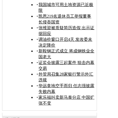
我国城市可用土地资源已近极
限
凯恩219名退休员工举报董事
长侵吞国资
张维迎被质疑简历造假 出示证
据回应
调油价窗口开启4天 发改委未
决定降价
新鞍钢正式成立 将成钢铁业全
国老大
证监会披露三起案件 狙击内幕
交易
外管局召集28家银行警示外汇
违规
华远拿地空手而归 任志强披露
失败内幕
家乐福叫卖新马泰分店 中国扩
张不变