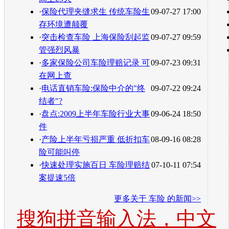
·
保险代理夹缝求生 传统车险生
09-07-27 17:00
存环境遭颠覆
·
突击检查车险 上海保险刮起监
09-07-27 09:59
管强烈风暴
·
多家保险公司车险理赔记录 可
09-07-23 09:31
在网上查
·
电话直销车险:保险中介的"终
09-07-22 09:24
结者"?
·
盘点:2009上半年车险行业大事
09-06-24 18:50
件
·
产险上半年亏损严重 低折扣车
08-09-16 08:28
险可能叫停
·
快速处理实施百日 车险理赔结
07-10-11 07:54
案提速5倍
更多关于
车险
的新闻>>
搜狗拼音输入法，中文