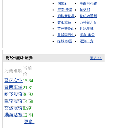
国隆府
潮白河孔雀
宏泰·美墅
铂铭郡
廊坊新世界
世纪鸿通州
智汇雅苑
万科首开台
首开熙悦山
世纪星城
首城国际中
顺鑫·华玺
绿城·御园
远洋一方
财经·理财·证券
更多 >>
当前
股票名称
价
晋亿实业
15.84
晋西车轴
21.81
哈飞股份
36.92
巨轮股份
14.58
交运股份
8.99
渤海活塞
12.44
更多