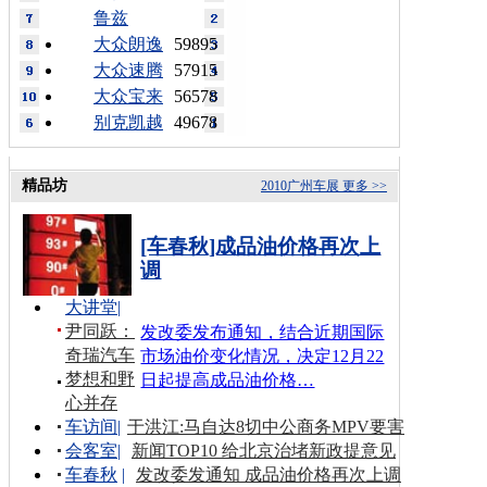
鲁兹
大众朗逸
59895
大众速腾
57915
大众宝来
56578
别克凯越
49678
精品坊
2010广州车展
更多 >>
[车春秋]成品油价格再次上
调
大讲堂
|
尹同跃：
发改委发布通知，结合近期国际
奇瑞汽车
市场油价变化情况，决定12月22
梦想和野
日起提高成品油价格…
心并存
车访间
|
于洪江:马自达8切中公商务MPV要害
会客室
|
新闻TOP10 给北京治堵新政提意见
车春秋
|
发改委发通知 成品油价格再次上调