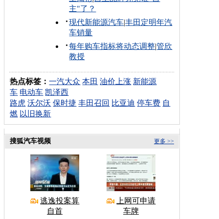
主"了？
现代新能源汽车
|
丰田定明年汽
车销量
每年购车指标将动态调整
|
管欣
教授
热点标签：
一汽大众
本田
油价上涨
新能源
车
电动车
凯泽西
路虎
沃尔沃
保时捷
丰田召回
比亚迪
停车费
自
燃
以旧换新
搜狐汽车视频
更多 >>
逃逸投案算
上网可申请
自首
车牌