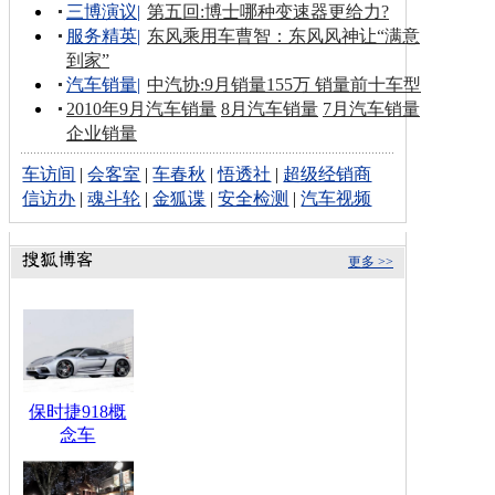
三博演议
|
第五回:博士哪种变速器更给力?
服务精英
|
东风乘用车曹智：东风风神让“满意
到家”
汽车销量
|
中汽协:9月销量155万 销量前十车型
2010年9月汽车销量
8月汽车销量
7月汽车销量
企业销量
车访间
|
会客室
|
车春秋
|
悟透社
|
超级经销商
信访办
|
魂斗轮
|
金狐谍
|
安全检测
|
汽车视频
更多 >>
保时捷918概
念车