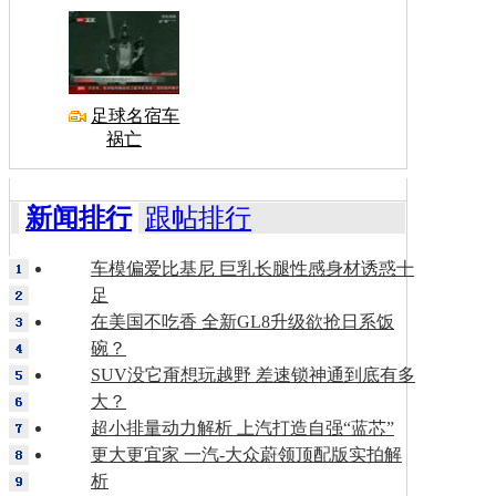
足球名宿车
祸亡
新闻排行
跟帖排行
车模偏爱比基尼 巨乳长腿性感身材诱惑十
足
在美国不吃香 全新GL8升级欲抢日系饭
碗？
SUV没它甭想玩越野 差速锁神通到底有多
大？
超小排量动力解析 上汽打造自强“蓝芯”
更大更宜家 一汽-大众蔚领顶配版实拍解
析