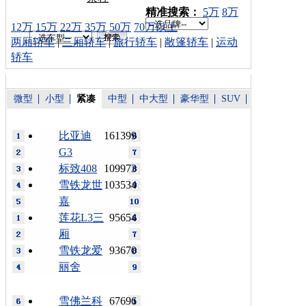
车型搜索：
精准搜索：
5万
8万
12万
15万
22万
35万
50万
70万以上
两厢轿车
|
三厢轿车
|
旅行轿车
|
敞篷轿车
|
运动
轿车
微型
小型
紧凑
中型
中大型
豪华型
SUV
比亚迪
161399
G3
标致408
109973
雪铁龙世
103534
嘉
莲花L3三
95654
厢
雪铁龙爱
93670
丽舍
雪佛兰科
67696