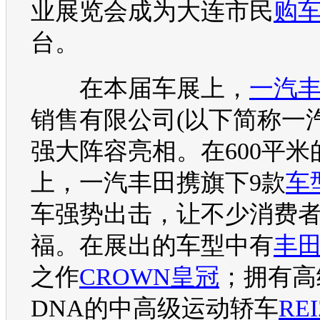
业展览会成为大连市民
购
台。
在本届
车展
上，
一汽
销售有限公司(以下简称
一
强大阵容亮相。在600平米
上，
一汽丰田
携旗下9款
车
车强势出击，让不少消费
福。在展出的
车型
中有
丰
之作
CROWN
皇冠
；拥有高
DNA的中高级运动轿车
REI