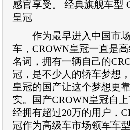
感官享受。 经典旗舰
车型
皇冠
作为最早进入中国市场
车，
CROWN
皇冠
一直是高
名词，拥有一辆自己的
CR
冠
，是不少人的轿车梦想
皇冠
的国产让这个梦想更
实。国产
CROWN
皇冠
自上
经拥有超过20万的用户，
C
冠
作为高级车市场领军
车