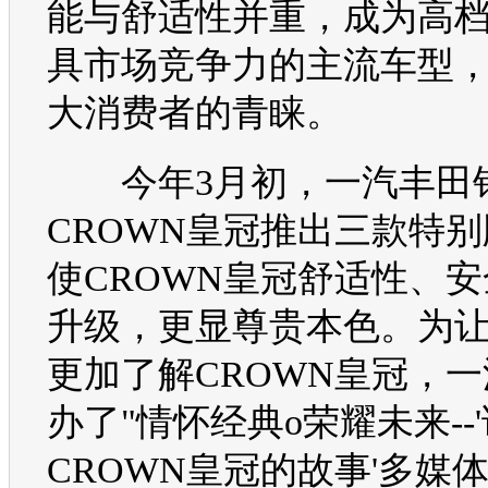
能与舒适性并重，成为高
具市场竞争力的主流
车型
大消费者的青睐。
今年3月初，
一汽丰田
CROWN
皇冠
推出三款特别
使
CROWN
皇冠
舒适性、安
升级，更显尊贵本色。为
更加了解
CROWN
皇冠
，
一
办了"情怀经典o荣耀未来--
CROWN
皇冠
的故事'多媒