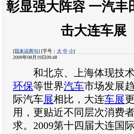
彰显强大阵容 一汽丰
击大连车展
[
我来说两句
] [字号：
大
中
小
]
2009年08月19日09:48
和北京、上海体现技术
环保
等世界
汽车
市场发展
际
汽车
展
相比，大连
车展
用，更贴近不同层次消费
求。2009第十四届大连国