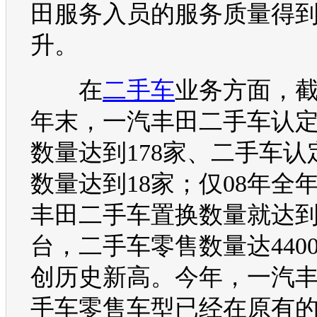
田
服务入员的服务质量得
升。
在
二手车
业务方面，截止
年末，
一汽丰田
二手车
认
数量达到178家、
二手车
认
数量达到18家；仅08年全
丰田
二手车
置换数量就达到1
台，
二手车
零售数量达440
创历史新高。今年，
一汽
手车
零售
车型
已经在原有