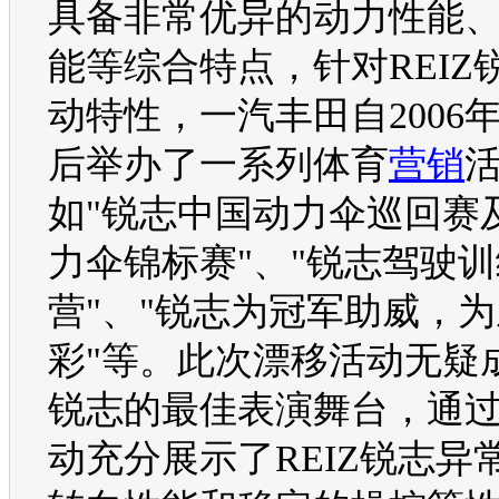
具备非常优异的动力性能
能等综合特点，针对
REIZ
动特性，
一汽丰田
自2006
后举办了一系列体育
营销
如"
锐志
中国动力伞巡回赛
力伞锦标赛"、"
锐志
驾驶训
营"、"
锐志
为冠军助威，为
彩"等。此次漂移活动无疑
锐志
的最佳表演舞台，通
动充分展示了
REIZ
锐志
异