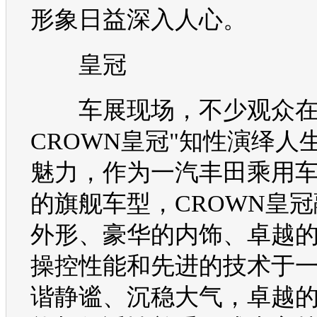
形象日益深入人心。
皇冠
车展
现场，不少观众
CROWN
皇冠
"知性演绎人
魅力，作为
一汽丰田
乘用
的旗舰
车型
，
CROWN
皇冠
外形、豪华的内饰、卓越
操控性能和先进的技术于
谐静谧、沉稳大气，卓越