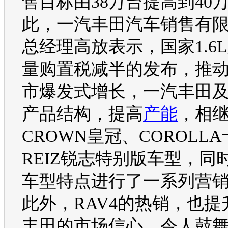
售目标由38万台提高到40
此，
一汽丰田
汽车
销售有
总经理高放表示，国家1.6
量购置税减半的发布，推
市爆发式增长，
一汽丰田
产品结构，提高
产能
，相
CROWN
皇冠
、
COROLLA
REIZ
锐志
特别版
车型
，同
车型
特点进行了一系列
营
此外，
RAV4
的热销，也提
丰田
的市场信心。令人鼓