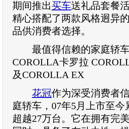
期间推出
买车
送礼品套餐
精心搭配了两款风格迥异
品供消费者选择。
最值得信赖的家庭轿
COROLLA
卡罗拉
COROL
及
COROLLA
EX
花冠
作为深受消费者
庭轿车，07年5月上市至今
超越27万台。它在拥有完