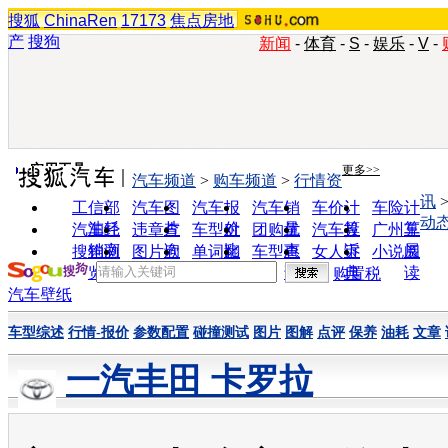
搜狐
ChinaRen
17173
焦点房地
产
搜狗
新闻
-
体育
-
S
-
娱乐
-
V
-
实用工具
更多>>
汽车频道
>
购车频道
>
行情资
讯
工信部
汽车图
汽车报
汽车销
车价计
车险计
动
油耗
片
价
量
算
算
汽车经
违章查
车型对
团购优
汽车投
广州车
销商
询
比
惠
诉
展
搜狗浏
图片欣
单词翻
车型查
女人宝
小说阅
览器
赏
译
询
典
读
购置税
汽车壁纸
车型综述
行情-报价
参数配置
碰撞测试
图片
图解
点评
保养
油耗
文章
一汽丰田 卡罗拉