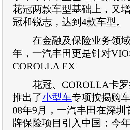
花冠
两款
车型
基础上，又
冠
和
锐志
，达到4款
车型
。
在金融及保险业务领域，
年，
一汽丰田
更是针对
VIO
COROLLA
EX
花冠
、
COROLLA
卡罗
推出了
小型车
专项按揭
购
08年9月，
一汽丰田
在深圳
牌保险项目引入中国；今