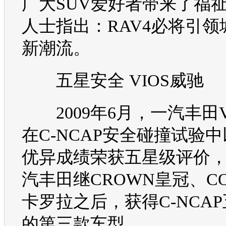
广大
SUV
爱好者带来了福
人士指出：
RAV4
必将引领
新潮流。
五星安全
VIOS
威驰
2009年6月，
一汽丰田
在
C-NCAP
安全碰撞试验中
优异成绩荣获五星级评价
汽丰田
继
CROWN
皇冠
、
C
卡罗拉
之后，获得
C-NCAP
的第三款
车型
。