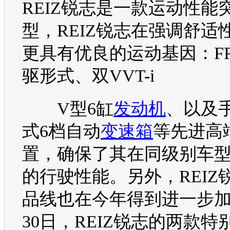
REIZ
锐志
是一款运动性能
型
，
REIZ
锐志
在强调舒适
更具有优良的运动基因：F
驱形式、双VVT-i
V型6缸
发动机
、以及
式6档自动
变速箱
等先进高
置，确保了其在同级别
车
的行驶性能。另外，
REIZ
品线也在今年得到进一步加
30日，
REIZ
锐志
的两款特