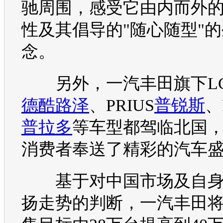
驰
周围，感受它由内而外
性及其倡导的"随心随型"
念。
另外，
一汽丰田
旗下LC
德酷路泽
、PRIUS
普锐斯
、
普拉多
等
车型
都驾临北国
消费者奉送了精彩的
汽车
基于对中国市场及自
扬走势的判断，
一汽丰田
将