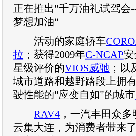
正在推出"千万油礼试驾会-
梦想加油"
活动的家庭轿车
CORO
拉
；获得2009年
C-NCAP
安
星级评价的
VIOS
威驰
；以
城市道路和越野路段上拥
驶性能的"应变自如"的城市
RAV4
，
一汽丰田
众多
云集大连，为消费者带来