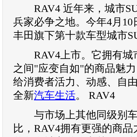
RAV4
近年来，城市
S
兵家必争之地。今年4月10
丰田
旗下第十款
车型
城市
S
RAV4
上市。它拥有城
之间"应变自如"的商品魅
给消费者活力、动感、自
全新
汽车生活
。
RAV4
与市场上其他同级别
比，
RAV4
拥有更强的商品