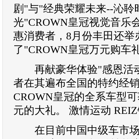
剧"与"经典荣耀未来--沁聆
光"
CROWN
皇冠
视觉音乐
惠消费者，8月份
丰田
还举
了"
CROWN
皇冠
万元
购车
再献豪华体验"感恩活
者在其遍布全国的特约经
CROWN
皇冠
的全系
车型
可
元的大礼。 激情运动
REIZ
在目前中国中级车市场