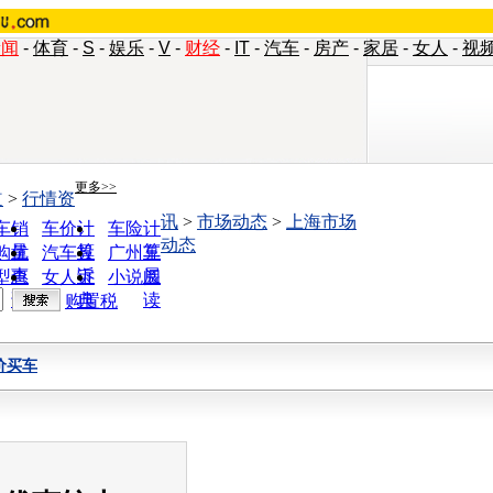
新闻
-
体育
-
S
-
娱乐
-
V
-
财经
-
IT
-
汽车
-
房产
-
家居
-
女人
-
视
更多>>
道
>
行情资
讯
>
市场动态
>
上海市场
车销
车价计
车险计
动态
量
算
算
购优
汽车投
广州车
惠
诉
展
型查
女人宝
小说阅
询
典
读
购置税
价买车