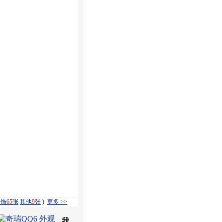
内饰
65
张
其他
9
张
)
更多 >>
我