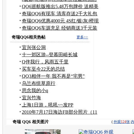
4000元
QQ6巡航版推出5.48万包牌价 送精美
礼包
奇瑞QQ6有现车 清库存送2千大礼包
或折现
奇瑞QQ6优惠4000元 4S红/银/灰/橙现
车足
奇瑞QQ6车源充足 经销商送3千元装
饰礼包
奇瑞QQ6相关热帖
更多>>
宜兴张公洞
十一郊区游--登慕田峪长城
Q伴我行，风雨五千里
买车至今22天的总结
QQ3相伴一年 我不再是“宅男”
乌兰布统草原行
思念我的小q
宜兴竹海
上海1日游，吼吼~~发PP
2010年7月17日海边FB部分照片（11
大牛版）
奇瑞 QQ6 相关图片
(
外观
124
张