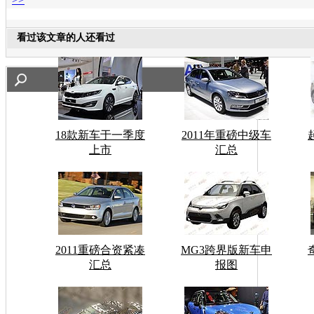
看过该文章的人还看过
18款新车于一季度
2011年重磅中级车
上市
汇总
2011重磅合资紧凑
MG3跨界版新车申
汇总
报图