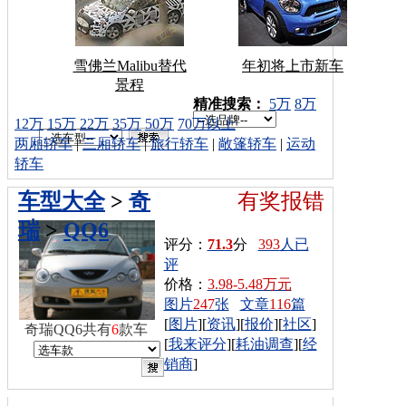
雪佛兰Malibu替代
年初将上市新车
景程
车型搜索：
精准搜索：
5万
8万
12万
15万
22万
35万
50万
70万以上
两厢轿车
|
三厢轿车
|
旅行轿车
|
敞篷轿车
|
运动
轿车
车型大全
>
奇
有奖报错
瑞
>
QQ6
评分：
71.3
分
393
人已
评
价格：
3.98-5.48万元
图片
247
张
文章
116
篇
[
图片
][
资讯
][
报价
][
社区
]
奇瑞QQ6共有
6
款车
[
我来评分
][
耗油调查
][
经
销商
]