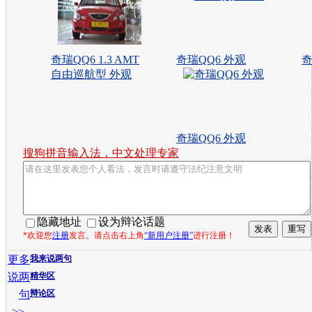
奇瑞QQ6 1.3 AMT
奇瑞QQ6 外观
奇
自由巡航型 外观
奇瑞QQ6 外观
搜狗拼音输入法，中文处理专家
隐藏地址
设为辩论话题
*欢迎您
注册
发言。请点击右上角
“新用户注册”
进行注册！
更多
我来说两句
说两
精华区
句
辩论区
>>