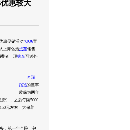
6优惠较大
优惠促销活动”
QQ6
官
者从上海弘浩
汽车
销售
消费者，现
购车
可送外
奇瑞
QQ6
的整车
质保为两年
费），之后每隔5000
50元左右，大保养
务，第一年全险（包