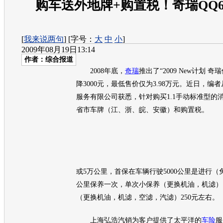
购车送外地牌+购置税！奇瑞QQ
[
我来说两句
] [字号：
大
中
小
]
2009年08月19日13:14
作者：综合报道
2008年底，
奇瑞
推出了“2009 New计划
奇瑞
降3000元，最低售价仅为3.98万元。近日，编
服务有限公司获悉，针对购买1.1手动标准型的
省市车牌（江、浙、皖、安徽）和购置税。
或5万公里，首保在车辆行驶5000公里是进行（免
公里保养一次，单次小保养（更换机油，机滤）1
（更换机油，机滤，空滤，汽滤）250元左右。
上海弘浩汽销为客户提供了太平洋的
车险
服