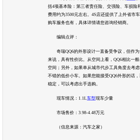
括4项基本险：第三者责任险、交强险、车损险
费用约为3500元左右。4S店还提供了上外省市
购车
服务也有，具体详情请您咨询经销商。
编辑点评：
奇瑞QQ6
的外形设计一直备受争议，但作为
来说，具有性价比。从空间上看，
QQ6
相比一般
空间；另外，如果单从城市代步工具角度去考虑
不错的低价小车。如果您能接受
QQ6
外形的话，
稳定，可以考虑出手选购。
现车情况：1.1L
车型
现车少量
市场售价：3.98-4.48万元
（信息来源：
汽车
之家）