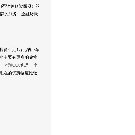
和不计免赔险四项）的
车牌的服务，金融贷款
售价不足4万元的小车
小车要有更多的储物
，
奇瑞QQ6
也是一个
现在的优惠幅度比较