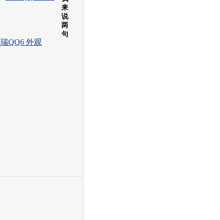
来
说
两
句
瑞QQ6 外观