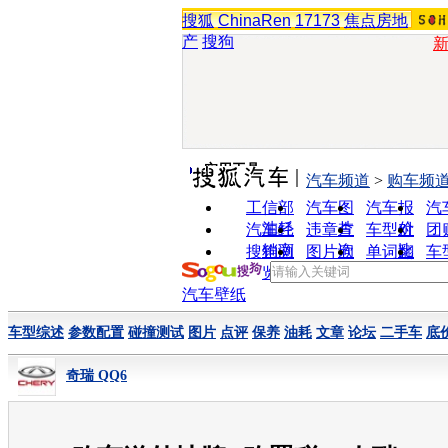
搜狐
ChinaRen
17173
焦点房地
产
搜狗
实用工具
汽车频道
>
购车频
工信部
汽车图
汽车报
汽
油耗
片
价
汽车经
违章查
车型对
团
销商
询
比
搜狗浏
图片欣
单词翻
车
览器
赏
译
汽车壁纸
车型综述
参数配置
碰撞测试
图片
点评
保养
油耗
文章
论坛
二手车
底
奇瑞 QQ6