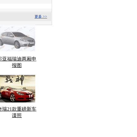
更多 >>
起亚福瑞迪两厢申
报图
奇瑞21款重磅新车
谍照