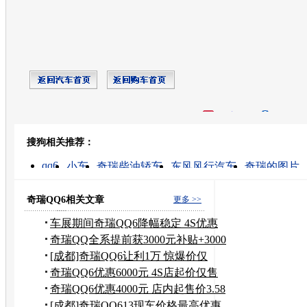
开心网
人人网
豆瓣
搜狗相关推荐：
转发至：
qq6
小车
奇瑞柴油轿车
东风风行汽车
奇瑞的图片
奇瑞qq
奇瑞汽车团购
建国汽车
换机油
购置税标准
奇瑞QQ6相关文章
更多 >>
车展期间奇瑞QQ6降幅稳定 4S优惠
6000元
奇瑞QQ全系提前获3000元补贴+3000
元礼包
[成都]奇瑞QQ6让利1万 惊爆价仅
32800元
奇瑞QQ6优惠6000元 4S店起价仅售
3.38万元
奇瑞QQ6优惠4000元 店内起售价3.58
万元
[成都]奇瑞QQ613现车价格最高优惠