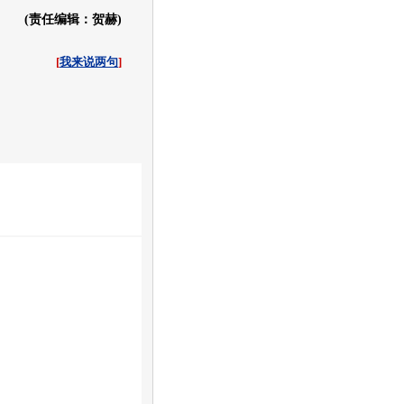
(责任编辑：贺赫)
[
我来说两句
]
收起
白社会
百度i贴吧