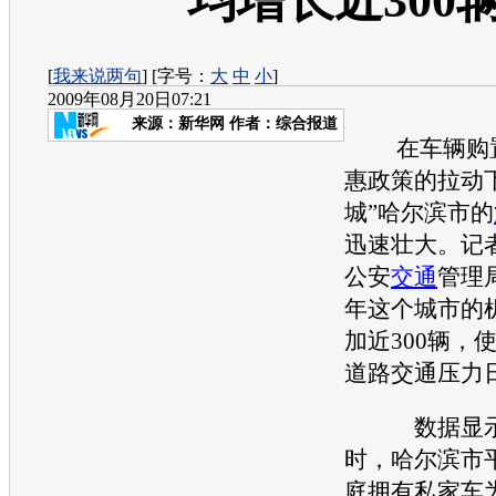
均增长近300
[
我来说两句
] [字号：
大
中
小
]
2009年08月20日07:21
来源：
新华网
作者：综合报道
在车辆购置
惠政策的拉动
城”哈尔滨市的
迅速壮大。记
公安
交通
管理
年这个城市的
加近300辆，
道路
交通
压力
数据显示，
时，哈尔滨市
庭拥有私家车为