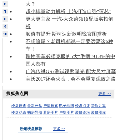
大？
超小排量动力解析 上汽打造自强“蓝芯”
更大更宜家 一汽-大众蔚领顶配版实拍解
析
颜值有提升 斯柯达新款明锐官图赏析
不想追尾？老司机都说一定要远离这6种
车！
理性买车必须克服的5大“毛病”91.3%的中
国人都有
广汽传祺GS7测试谍照曝光 配大尺寸屏幕
宝沃2017还会火么，会不会重复观致之路
搜狐焦点网
更多 >>
楼盘速查
最新开盘
户型搜索
电子地图
楼盘点评
贷款计算
楼盘动态
购房导航
看房图片
户型图片
装修论坛
装修图库
热销楼盘推荐
更多>>