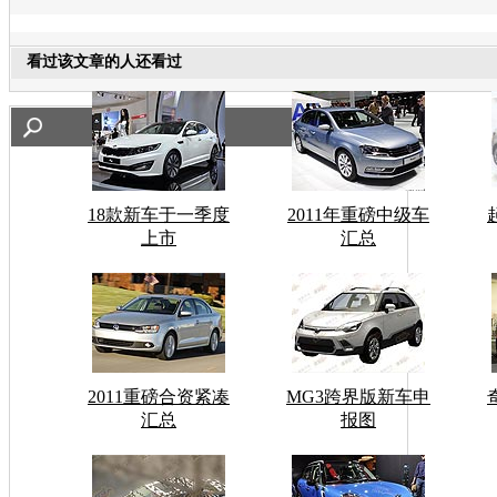
看过该文章的人还看过
18款新车于一季度
2011年重磅中级车
上市
汇总
2011重磅合资紧凑
MG3跨界版新车申
汇总
报图