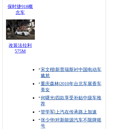
保时捷918概
念车
改装法拉利
575M
宋文楷
|
新普瑞斯衬中国电动车
尴尬
重庆森林
|
2010年台北车展香车
美女
何曙光
|
四款享受补贴中级车推
荐
管学军
|
上汽在传承路上加速
张少华
|
对新能源汽车不限牌摇
号