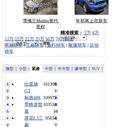
雪佛兰Malibu替代
年初将上市新车
景程
车型搜索：
精准搜索：
5万
8万
12万
15万
22万
35万
50万
70万以上
两厢轿车
|
三厢轿车
|
旅行轿车
|
敞篷轿车
|
运动
轿车
微型
小型
紧凑
中型
中大型
豪华型
SUV
比亚迪
161399
G3
标致408
109973
雪铁龙世
103534
嘉
莲花L3三
95654
厢