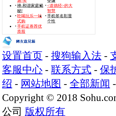
通-头
令谦
禅-和谐家庭揭
<道德经>的大
秘!
智慧
吃喝玩乐一站
手机签名彰显
式购
个性
手机证券荐优
质股
设置首页
-
搜狗输入法
-
客服中心
-
联系方式
-
保
绍
-
网站地图
-
全部新闻
Copyright
©
2018 Sohu.com
公司
版权所有