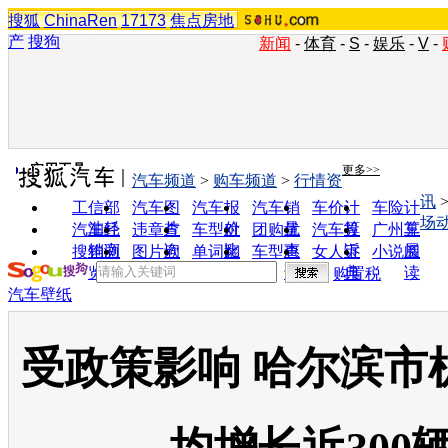
搜狐
ChinaRen
17173
焦点房地
产
搜狗
新闻
-
体育
-
S
-
娱乐
-
V
-
实用工具
更多>>
汽车频道
>
购车频道
>
行情资
讯
工信部
汽车图
汽车报
汽车销
车价计
车险计
场
油耗
片
价
量
算
算
汽车经
违章查
车型对
团购优
汽车投
广州车
销商
询
比
惠
诉
展
搜狗浏
图片欣
单词翻
车型查
女人宝
小说阅
览器
赏
译
询
典
读
购置税
汽车壁纸
受政策影响 哈尔滨市