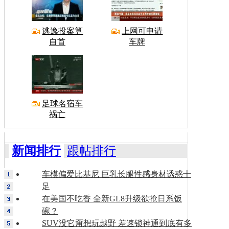
逃逸投案算
上网可申请
自首
车牌
足球名宿车
祸亡
新闻排行
跟帖排行
车模偏爱比基尼 巨乳长腿性感身材诱惑十
足
在美国不吃香 全新GL8升级欲抢日系饭
碗？
SUV没它甭想玩越野 差速锁神通到底有多