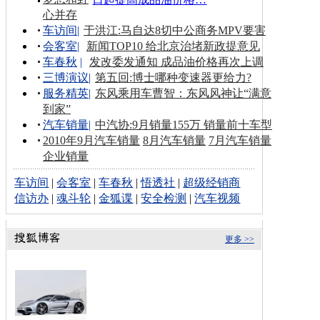
心并存
车访间
|
于洪江:马自达8切中公商务MPV要害
会客室
|
新闻TOP10 给北京治堵新政提意见
车春秋
|
发改委发通知 成品油价格再次上调
三博演议
|
第五回:博士哪种变速器更给力?
服务精英
|
东风乘用车曹智：东风风神让“满意
到家”
汽车销量
|
中汽协:9月销量155万 销量前十车型
2010年9月汽车销量
8月汽车销量
7月汽车销量
企业销量
车访间
|
会客室
|
车春秋
|
悟透社
|
超级经销商
信访办
|
魂斗轮
|
金狐谍
|
安全检测
|
汽车视频
更多 >>