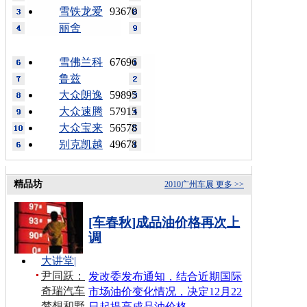
雪铁龙爱
93670
丽舍
雪佛兰科
67696
鲁兹
大众朗逸
59895
大众速腾
57915
大众宝来
56578
别克凯越
49678
精品坊
2010广州车展
更多 >>
[车春秋]成品油价格再次上
调
大讲堂
|
尹同跃：
发改委发布通知，结合近期国际
奇瑞汽车
市场油价变化情况，决定12月22
梦想和野
日起提高成品油价格…