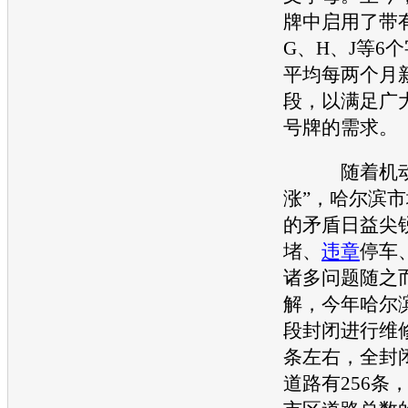
牌中启用了带有
G、H、J等6
平均每两个月
段，以满足广
号牌的需求。
随着机动车
涨”，哈尔滨
的矛盾日益尖
堵、
违章
停车
诸多问题随之
解，今年哈尔
段封闭进行维修
条左右，全封
道路有256条