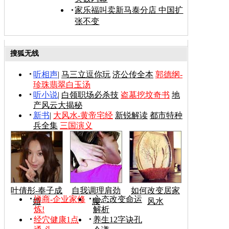
家乐福叫卖新马泰分店 中国扩
张不变
搜狐无线
听相声
|
马三立逗你玩
济公传全本
郭德纲-
珍珠翡翠白玉汤
听小说
|
白领职场必杀技
盗墓挖坟奇书
地
产风云大揭秘
新书
|
大风水-黄帝宅经
新锐解读
都市特种
兵全集
三国演义
叶倩彤-奉子成
自我调理肩劲
如何改变居家
禅商-企业家修
心态改变命运
婚
腰
风水
炼!
解析
经穴健康1点
养生12字诀孔