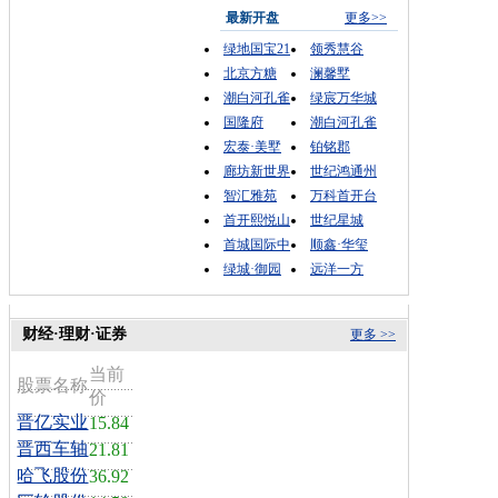
最新开盘
更多>>
绿地国宝21
领秀慧谷
北京方糖
澜馨墅
潮白河孔雀
绿宸万华城
国隆府
潮白河孔雀
宏泰·美墅
铂铭郡
廊坊新世界
世纪鸿通州
智汇雅苑
万科首开台
首开熙悦山
世纪星城
首城国际中
顺鑫·华玺
绿城·御园
远洋一方
财经·理财·证券
更多 >>
当前
股票名称
价
晋亿实业
15.84
晋西车轴
21.81
哈飞股份
36.92