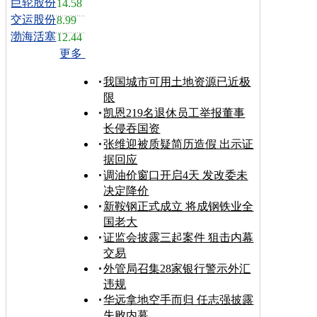
巨轮股份
14.58
交运股份
8.99
渤海活塞
12.44
更多
我国城市可用土地资源已近极
限
凯恩219名退休员工举报董事
长侵吞国资
张维迎被质疑简历造假 出示证
据回应
调油价窗口开启4天 发改委未
决定降价
新鞍钢正式成立 将成钢铁业全
国老大
证监会披露三起案件 狙击内幕
交易
外管局召集28家银行警示外汇
违规
华远拿地空手而归 任志强披露
失败内幕