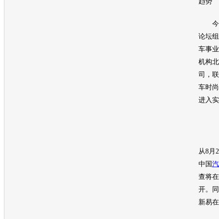
趋势
今日
论坛组
车
事业
机构北
司，联
车
时尚
进入实
从8月2
中国
汽
查将在
开。同
新易在