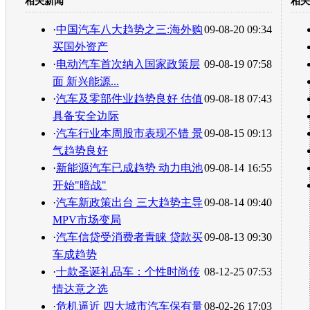
相关新闻
相关
转发至：
·
中国汽车八大趋势之三:海外购
09-08-20 09:34
买国外资产
·
电动汽车首次纳入国家政策层
09-08-19 07:58
面 新兴能源...
·
汽车及零部件业趋势良好 估值
09-08-18 07:43
具备安全边际
·
汽车行业本周股市表现不错 景
09-08-15 09:13
气趋势良好
·
新能源汽车已成趋势 动力电池
09-08-14 16:55
开始"暗战"
·
汽车新政策出台 三大趋势主导
09-08-14 09:40
MPV市场变局
·
汽车信贷受消费者青睐 贷款买
09-08-13 09:30
车成趋势
·
十款圣诞礼品车：个性时尚传
08-12-25 07:53
情达意之选
·
危机逼近 四大城市汽车保有量
08-02-26 17:03