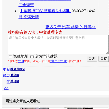
完全调查
·
中华骏捷FRV 整车造型动感时
08-03-27 14:42
尚 充满激情
更多关于
汽车 趋势
的新闻>>
搜狗拼音输入法，中文处理专家
隐藏地址
设为辩论话题
*欢迎您
注册
发言。请点击右上角
“新用户注册”
进行注册！
更多
我来说两句
说两
精华区
句
辩论区
>>
看过该文章的人还看过