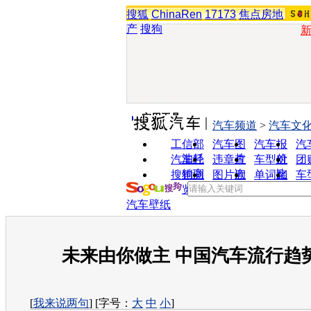
搜狐
ChinaRen
17173
焦点房地
产
搜狗
实用工具
汽车频道
>
汽车文
工信部
汽车图
汽车报
汽
油耗
片
价
汽车经
违章查
车型对
团
销商
询
比
搜狗浏
图片欣
单词翻
车
览器
赏
译
汽车壁纸
未来由你做主 中国汽车流行趋
[
我来说两句
] [字号：
大
中
小
]