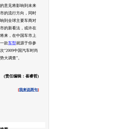
的意见将影响到未来
市的流行方向，同时
响到全球主要车商对
市的新看法，或许在
将来，在中国车市上
一款
车型
就源于你参
次“2009中国
汽车
时尚
势大调查”。
(责任编辑：崔睿哲)
[
我来说两句
]
收起