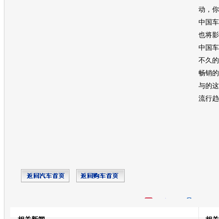
动，你
中国车
也将影
中国车
不久的
畅销的
与的这
流行趋
开心网
人人网
豆瓣