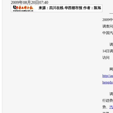
2009年08月20日07:40
来源：
四川在线-华西都市报
作者：陈旭
——
2009
调查问
中国
汽
调查时
14日
访问
网络
http//a
hengdu
调查
行趋势
势、
汽