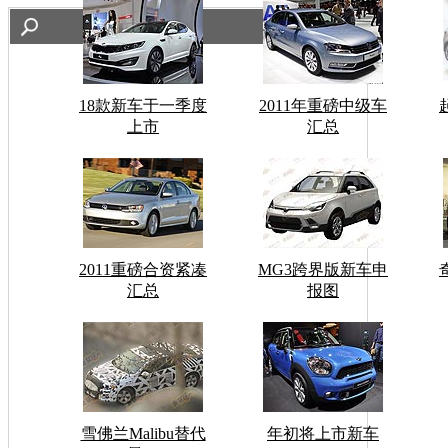
18款新车于一季度
2011年重磅中级车
上市
汇总
2011重磅合资紧凑
MG3跨界版新车申
汇总
报图
雪佛兰Malibu替代
年初将上市新车