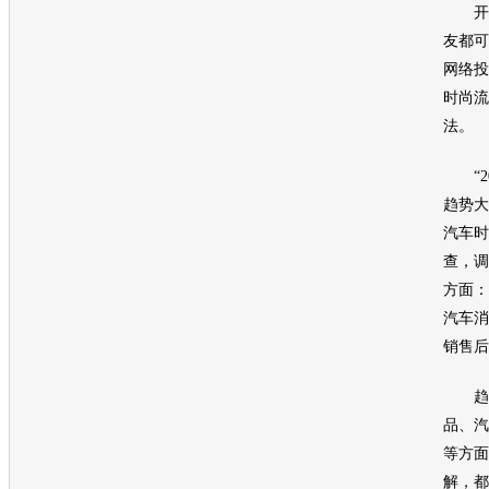
开辟
友都可
网络投
时尚流
法。
“20
趋势大
汽车
时
查，调
方面：
汽车
消
销
售后
趋势
品、
汽
等方面
解，都