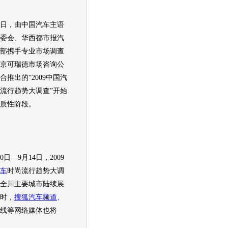
，由中国
汽车
主语
委会、华西都市报
汽
部携手专业市场调查
京可瑞德市场咨询公
合推出的“2009中国
汽
流行趋势大调查”开始
质性阶段。
0日—9月14日，2009
车
时尚流行趋势大调
全川主要城市陆续展
时，
搜狐汽车
频道
、
线等网络媒体也将