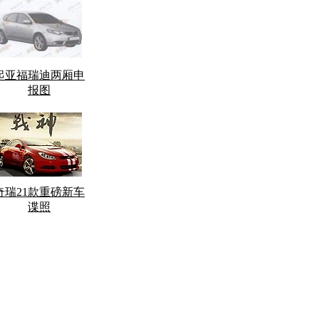
起亚福瑞迪两厢申
报图
奇瑞21款重磅新车
谍照