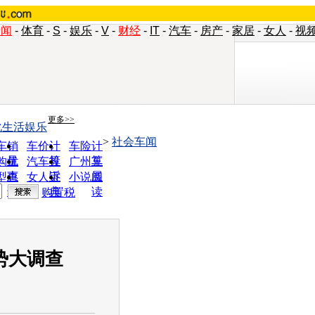
新闻
-
体育
-
S
-
娱乐
-
V
-
财经
-
IT
-
汽车
-
房产
-
家居
-
女人
-
视
更多>>
化生活娱乐
>
社会车闻
车销
车价计
车险计
量
算
算
购优
汽车投
广州车
惠
诉
展
型查
女人宝
小说阅
询
典
读
购置税
势大调查