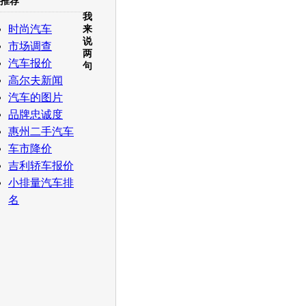
推荐
我
白社会
百度i贴吧
时尚汽车
来
说
市场调查
两
汽车报价
句
高尔夫新闻
汽车的图片
品牌忠诚度
惠州二手汽车
车市降价
吉利轿车报价
小排量汽车排
名