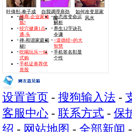
叶倩彤-奉子成
自我调理肩劲
如何改变居家
禅商-企业家修
心态改变命运
婚
腰
风水
炼!
解析
经穴健康1点
养生12字诀孔
通-头
令谦
禅-和谐家庭揭
<道德经>的大
秘!
智慧
吃喝玩乐一站
手机签名彰显
式购
个性
手机证券荐优
质股
设置首页
-
搜狗输入法
-
客服中心
-
联系方式
-
保
绍
-
网站地图
-
全部新闻