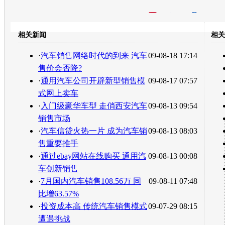
开心网
人人网
豆瓣
相关新闻
相关
转发至：
·
汽车销售网络时代的到来 汽车
09-08-18 17:14
售价会否降?
·
通用汽车公司开辟新型销售模
09-08-17 07:57
式网上卖车
·
入门级豪华车型 走俏西安汽车
09-08-13 09:54
销售市场
·
汽车信贷火热一片 成为汽车销
09-08-13 08:03
售重要推手
·
通过ebay网站在线购买 通用汽
09-08-13 00:08
车创新销售
·
7月国内汽车销售108.56万 同
09-08-11 07:48
比增63.57%
·
投资成本高 传统汽车销售模式
09-07-29 08:15
遭遇挑战