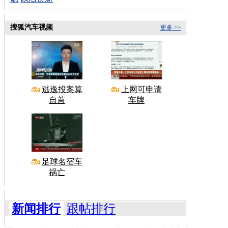
搜狐汽车视频
更多 >>
逃逸投案算
上网可申请
自首
车牌
足球名宿车
祸亡
新闻排行
跟帖排行