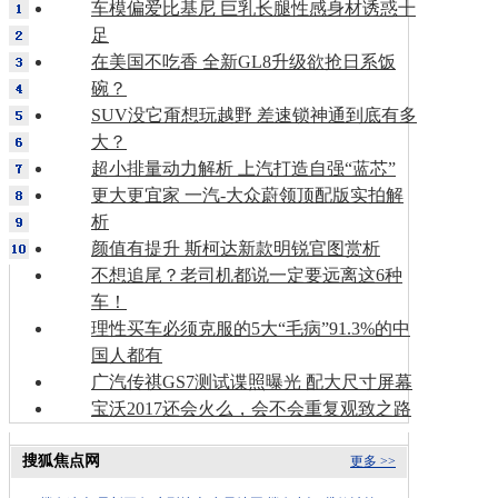
车模偏爱比基尼 巨乳长腿性感身材诱惑十
足
在美国不吃香 全新GL8升级欲抢日系饭
碗？
SUV没它甭想玩越野 差速锁神通到底有多
大？
超小排量动力解析 上汽打造自强“蓝芯”
更大更宜家 一汽-大众蔚领顶配版实拍解
析
颜值有提升 斯柯达新款明锐官图赏析
不想追尾？老司机都说一定要远离这6种
车！
理性买车必须克服的5大“毛病”91.3%的中
国人都有
广汽传祺GS7测试谍照曝光 配大尺寸屏幕
宝沃2017还会火么，会不会重复观致之路
搜狐焦点网
更多 >>