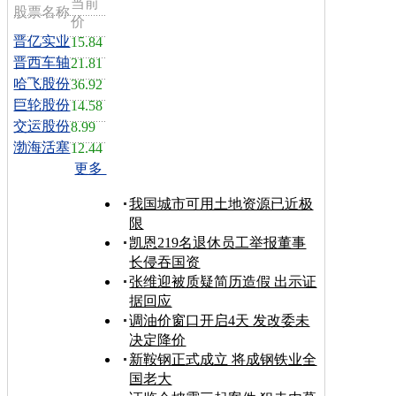
当前
股票名称
价
晋亿实业
15.84
晋西车轴
21.81
哈飞股份
36.92
巨轮股份
14.58
交运股份
8.99
渤海活塞
12.44
更多
我国城市可用土地资源已近极
限
凯恩219名退休员工举报董事
长侵吞国资
张维迎被质疑简历造假 出示证
据回应
调油价窗口开启4天 发改委未
决定降价
新鞍钢正式成立 将成钢铁业全
国老大