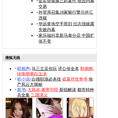
证监会披露三起案件 狙击内幕
交易
外管局召集28家银行警示外汇
违规
华远拿地空手而归 任志强披露
失败内幕
家乐福叫卖新马泰分店 中国扩
张不变
搜狐无线
听相声
|
马三立逗你玩
济公传全本
郭德纲-
珍珠翡翠白玉汤
听小说
|
白领职场必杀技
盗墓挖坟奇书
地
产风云大揭秘
新书
|
大风水-黄帝宅经
新锐解读
都市特种
兵全集
三国演义