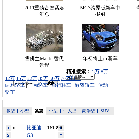
2011重磅合资紧凑
MG3跨界版新车申
汇总
报图
雪佛兰Malibu替代
年初将上市新车
景程
车型搜索：
精准搜索：
5万
8万
12万
15万
22万
35万
50万
70万以上
两厢轿车
|
三厢轿车
|
旅行轿车
|
敞篷轿车
|
运动
轿车
微型
小型
紧凑
中型
中大型
豪华型
SUV
比亚迪
161399
G3