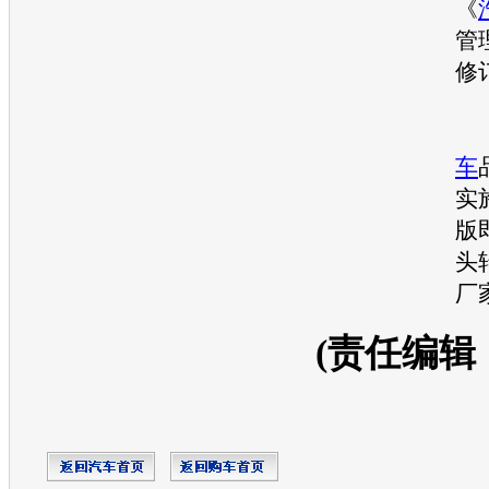
《
管
修
2
车
实
版
头
厂
(责任编辑