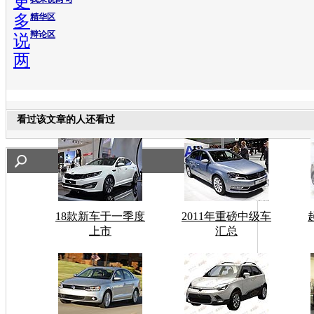
更
多
精华区
辩论区
说
两
看过该文章的人还看过
18款新车于一季度
2011年重磅中级车
上市
汇总