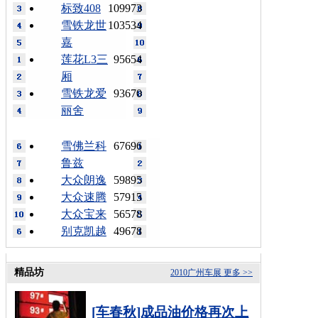
标致408
109973
雪铁龙世
103534
嘉
莲花L3三
95654
厢
雪铁龙爱
93670
丽舍
雪佛兰科
67696
鲁兹
大众朗逸
59895
大众速腾
57915
大众宝来
56578
别克凯越
49678
精品坊
2010广州车展
更多 >>
[车春秋]成品油价格再次上