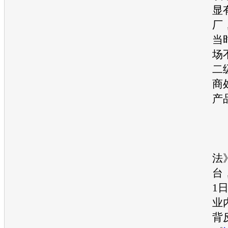
显
厂
当
场
二
商
产
法
台
1
业
背