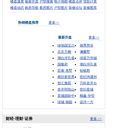
楼盘速查
最新开盘
户型搜索
电子地图
楼盘点评
贷款计算
楼盘动态
购房导航
看房图片
户型图片
装修论坛
装修图库
热销楼盘推荐
更多>>
最新开盘
更多>>
绿地国宝21
领秀慧谷
北京方糖
澜馨墅
潮白河孔雀
绿宸万华城
国隆府
潮白河孔雀
宏泰·美墅
铂铭郡
廊坊新世界
世纪鸿通州
智汇雅苑
万科首开台
首开熙悦山
世纪星城
首城国际中
顺鑫·华玺
绿城·御园
远洋一方
财经·理财·证券
更多 >>