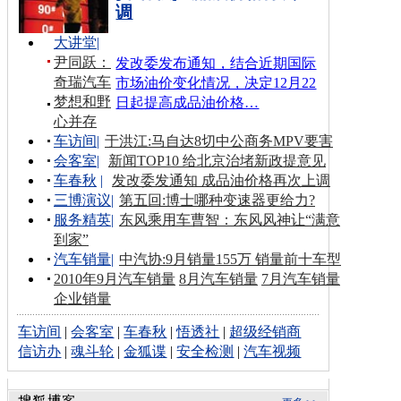
调
大讲堂
|
尹同跃：
发改委发布通知，结合近期国际
奇瑞汽车
市场油价变化情况，决定12月22
梦想和野
日起提高成品油价格…
心并存
车访间
|
于洪江:马自达8切中公商务MPV要害
会客室
|
新闻TOP10 给北京治堵新政提意见
车春秋
|
发改委发通知 成品油价格再次上调
三博演议
|
第五回:博士哪种变速器更给力?
服务精英
|
东风乘用车曹智：东风风神让“满意
到家”
汽车销量
|
中汽协:9月销量155万 销量前十车型
2010年9月汽车销量
8月汽车销量
7月汽车销量
企业销量
车访间
|
会客室
|
车春秋
|
悟透社
|
超级经销商
信访办
|
魂斗轮
|
金狐谍
|
安全检测
|
汽车视频