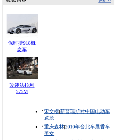
更多 >>
保时捷918概
念车
改装法拉利
575M
宋文楷
|
新普瑞斯衬中国电动车
尴尬
重庆森林
|
2010年台北车展香车
美女