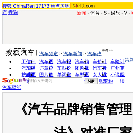
搜狐
ChinaRen
17173
焦点房地
产
搜狗
新闻
-
体育
-
S
-
娱乐
-
V
-
实用工具
更多>>
汽车频道
>
汽车新闻
>
汽车政
策
工信部
汽车图
汽车报
汽车销
车价计
车险计
油耗
片
价
量
算
算
汽车经
违章查
车型对
团购优
汽车投
广州车
销商
询
比
惠
诉
展
搜狗浏
图片欣
单词翻
车型查
女人宝
小说阅
览器
赏
译
询
典
读
购置税
汽车壁纸
《汽车品牌销售管理