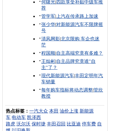
何曙光
|
四款享受补贴中级车推
荐
管学军
|
上汽在传承路上加速
张少华
|
对新能源汽车不限牌摇
号
清风网影
|
北京限购 车企也迷
茫
程国顺
|
自主高端究竟有多难？
王灿彬
|
自主品牌究竟谁"自
主"了？
现代新能源汽车
|
丰田定明年汽
车销量
每年购车指标将动态调整
|
管欣
教授
热点标签：
一汽大众
本田
油价上涨
新能源
车
电动车
凯泽西
路虎
沃尔沃
保时捷
丰田召回
比亚迪
停车费
自
燃
以旧换新