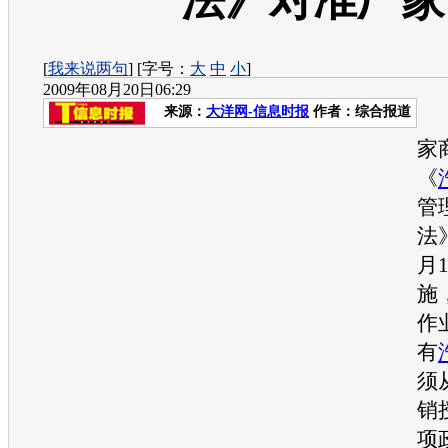
法》对准厂家
[
我来说两句
] [字号：
大
中
小
]
2009年08月20日06:29
来源：
大洋网-信息时报
作者：综合报道
2
家
《
管
法
月
施
作
有
须
销
项