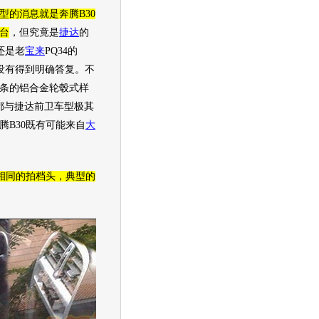
型
的消息就是奔腾B30
台
，但究竟是
捷达
的
，还是老
宝来
PQ34的
平没有得到明确答复。不
条的铝合金轮毂式样
都与
捷达
前卫
车型
极其
腾B30既有可能来自
大
相同的拍档头，典型的