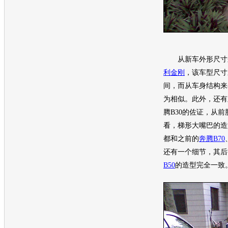
从
新车
外形尺寸
利金刚
，该
车型
尺寸
间，而从车身结构来
为相似。此外，还有
腾B30的佐证，从
看，梯形大嘴巴的造
都和之前的
奔腾B70
还有一个细节，其后
B50
的造型完全一致