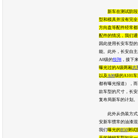
新车
在测试阶段
型和模具并没有完全
方向盘
等配件经常都
配件的情况，我们通
因此使用
长安
车型
的
能。此外，
长安
自主
A0级的
悦翔
，接下
曝光过的A级两厢
志
以及
A00
级的A101
车
都有曝光报道），而
款
车型
的尺寸，
长安
复布局
新车
的计划。
此外从伪装方式来
安
新车
惯常的油漆混
我们
曝光的
B50
测试
天的神秘
车型
如出一