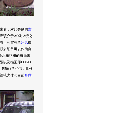
来看，对比旁侧的
吉
应该介于A0级-A级之
看，和雪弗兰
乐风
颇
颇多细节可以作为奔
前脸水箱格栅的布局来
型以及椭圆形LOGO
、
B50
非常相似，此外
视镜壳体与目前
奔腾
。