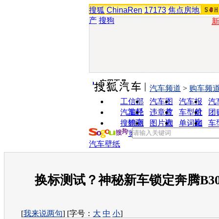
搜狐
ChinaRen
17173
焦点房地
产
搜狗
实用工具
汽车频道
>
购车频
工信部
汽车图
汽车报
汽
油耗
片
价
汽车经
违章查
车型对
团
销商
询
比
搜狗浏
图片欣
单词翻
车
览器
赏
译
汽车壁纸
换标测试？神秘新车锁定奔腾B3
[
我来说两句
] [字号：
大
中
小
]