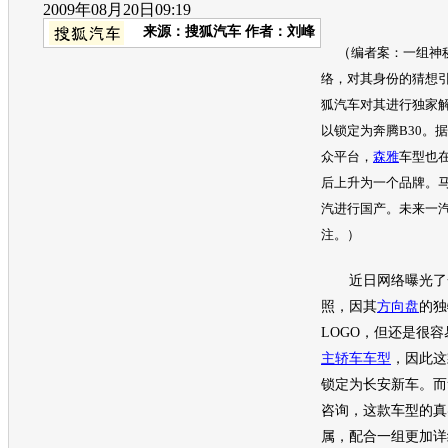
2009年08月20日09:19
来源：
搜狐汽车
作者：刘峰
（
编者案：一组神
络，对其身份的猜想
狐汽车对其进行独家
以锁定为奔腾B30。据
众平台，
森雅
车型
也
后上升为一个品牌。马
汽进行国产。未来一
注。）
近日网络曝光了
照，因其
方向盘
的独
LOGO，但还是很
主轿车
车型
，因此这
锁定为
长安
新车
。而
咨询，这款
车型
的真
属，配合一组更加详