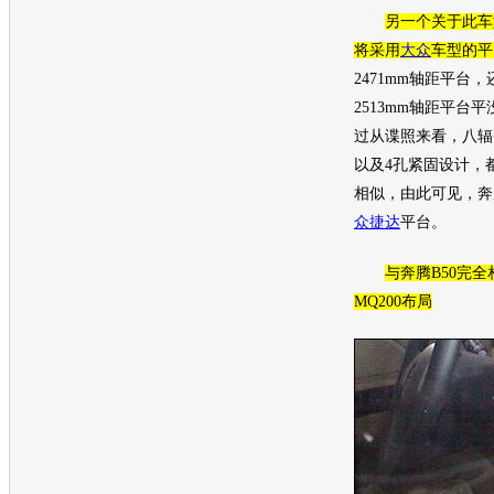
另一个关于此
车
将采用
大众
车型
的平
2471mm轴距平台
2513mm轴距平台
过从谍照来看，八辐
以及4孔紧固设计，
相似，由此可见，奔
众捷达
平台。
与
奔腾B50
完全
MQ200布局