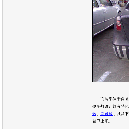
而尾部位于保险杠
倒
车灯
设计颇有特色
歌
、
新君越
，以及下一
都已出现。