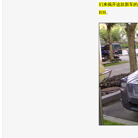
们来揭开这款
新车
的
B30
。