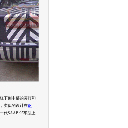
下侧中部的雾灯和
，类似的设计在
讴
代SAAB 95
车型
上