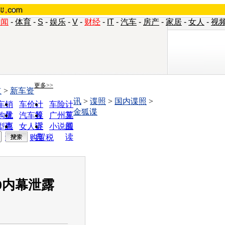
新闻
-
体育
-
S
-
娱乐
-
V
-
财经
-
IT
-
汽车
-
房产
-
家居
-
女人
-
视
更多>>
道
>
新车资
讯
>
谍照
>
国内谍照
>
车销
车价计
车险计
金狐谍
量
算
算
购优
汽车投
广州车
惠
诉
展
型查
女人宝
小说阅
询
典
读
购置税
0内幕泄露