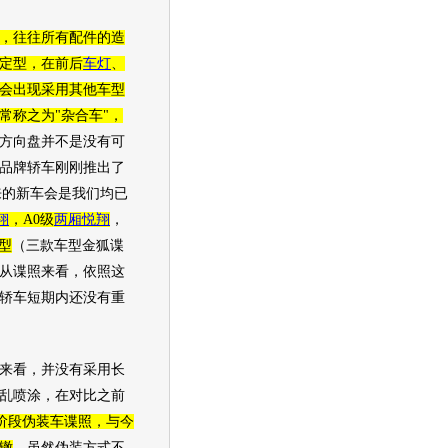
，往往所有配件的造
定型，在前后
车灯
、
会出现采用其他
车型
常称之为"杂合车"，
方向盘
并不是没有可
品牌轿车刚刚推出了
来的
新车
会是我们均已
翔
，A0级
两厢悦翔
，
型
（三款车型金狐谍
从谍照来看，依照这
轿车短期内还没有重
看，并没有采用
长
乱喷涂，在对比之前
阶段伪装车谍照，与今
辙
，虽然伪装方式不