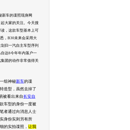
秘新车的谍照现身网
引起大家的关注。今天搜
解读，这款车型基本上可
悉，B30未来会采用大
在划归
一汽
自主
车型
序列
自达8今年年内落户一
汽集团的动作非常值得关
一组神秘
新车
的谍
特造型，虽然去掉了
容易被看出来自
长安
自
款
车型
的身份一度被
笔者通过向消息人士
实身份实则另有所
细的实拍谍照，
让我