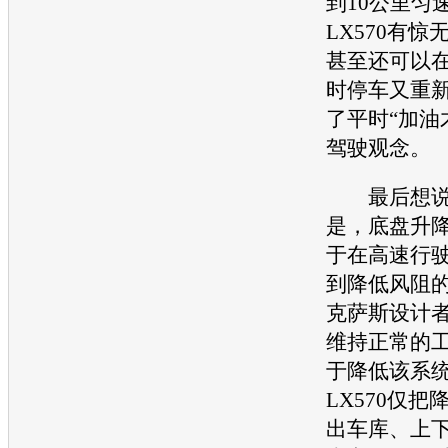
到10公里匀
LX570
有惊
甚至还可以
时停车又重
了平时“加油
驾驶观念。
最后想说
是，
底盘
升
于在高速行
到降低风阻
克萨斯
设计
维持正常的
于降低该系
LX570
仅把
出车库、上