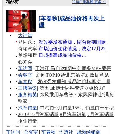
精品坊
2010广州车展
更多 >>
[车春秋]成品油价格再次上
调
大讲堂
|
尹同跃：
发改委发布通知，结合近期国际
奇瑞汽车
市场油价变化情况，决定12月22
梦想和野
日起提高成品油价格…
心并存
车访间
|
于洪江:马自达8切中公商务MPV要害
会客室
|
新闻TOP10 给北京治堵新政提意见
车春秋
|
发改委发通知 成品油价格再次上调
三博演议
|
第五回:博士哪种变速器更给力?
服务精英
|
东风乘用车曹智：东风风神让“满意
到家”
汽车销量
|
中汽协:9月销量155万 销量前十车型
2010年9月汽车销量
8月汽车销量
7月汽车销量
企业销量
车访间
|
会客室
|
车春秋
|
悟透社
|
超级经销商