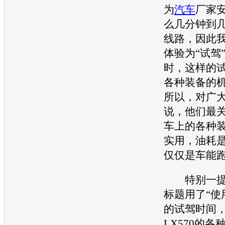
为
汽车
厂家
么几分钟到
线路，因此
体验为“试驾
时，这样的
各种装备的
所以，对广
说，他们最
车上的各种
实用，油耗
仅仅是车能
特别一提
标题用了“使
的试驾时间
LX570
的各