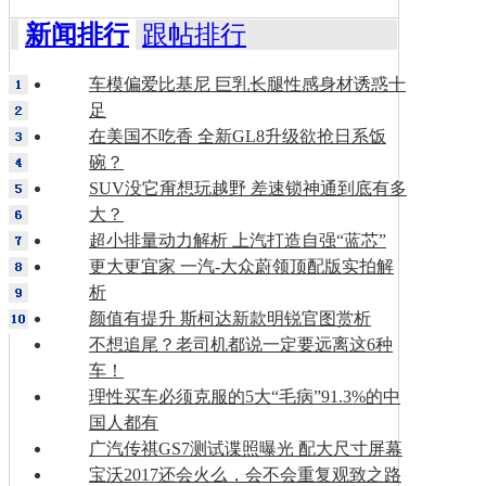
新闻排行
跟帖排行
车模偏爱比基尼 巨乳长腿性感身材诱惑十
足
在美国不吃香 全新GL8升级欲抢日系饭
碗？
SUV没它甭想玩越野 差速锁神通到底有多
大？
超小排量动力解析 上汽打造自强“蓝芯”
更大更宜家 一汽-大众蔚领顶配版实拍解
析
颜值有提升 斯柯达新款明锐官图赏析
不想追尾？老司机都说一定要远离这6种
车！
理性买车必须克服的5大“毛病”91.3%的中
国人都有
广汽传祺GS7测试谍照曝光 配大尺寸屏幕
宝沃2017还会火么，会不会重复观致之路