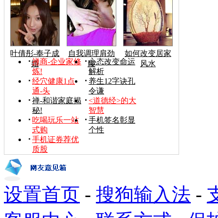
叶倩彤-奉子成
自我调理肩劲
如何改变居家
禅商-企业家修
心态改变命运
婚
腰
风水
炼!
解析
经穴健康1点
养生12字诀孔
通-头
令谦
禅-和谐家庭揭
<道德经>的大
秘!
智慧
吃喝玩乐一站
手机签名彰显
式购
个性
手机证券荐优
质股
设置首页
-
搜狗输入法
-