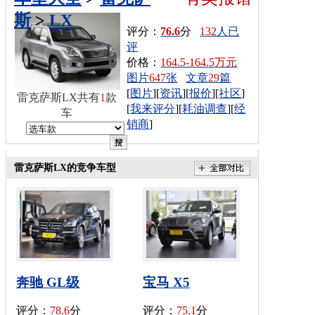
斯
>
LX
评分：
76.6
分
132
人已
评
价格：
164.5-164.5万元
图片
647
张
文章
29
篇
[
图片
][
资讯
][
报价
][
社区
]
雷克萨斯LX共有
1
款
[
我来评分
][
耗油调查
][
经
车
销商
]
雷克萨斯LX的竞争车型
奔驰 GL级
宝马 X5
评分：
78.6
分
评分：
75.1
分