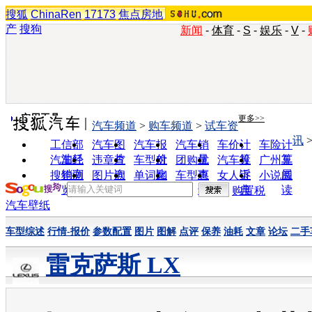
搜狐
ChinaRen
17173
焦点房地
产
搜狗
新闻
-
体育
-
S
-
娱乐
-
V
-
实用工具
更多>>
汽车频道
>
购车频道
>
试车资
讯
工信部
汽车图
汽车报
汽车销
车价计
车险计
油耗
片
价
量
算
算
汽车经
违章查
车型对
团购优
汽车投
广州车
销商
询
比
惠
诉
展
搜狗浏
图片欣
单词翻
车型查
女人宝
小说阅
览器
赏
译
询
典
读
购置税
汽车壁纸
车型综述
行情-报价
参数配置
图片
图解
点评
保养
油耗
文章
论坛
二手
雷克萨斯 LX