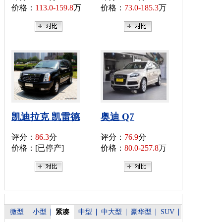
价格：
113.0-159.8
万
价格：
73.0-185.3
万
凯迪拉克 凯雷德
奥迪 Q7
评分：
86.3
分
评分：
76.9
分
价格：[已停产]
价格：
80.0-257.8
万
微型
小型
紧凑
中型
中大型
豪华型
SUV