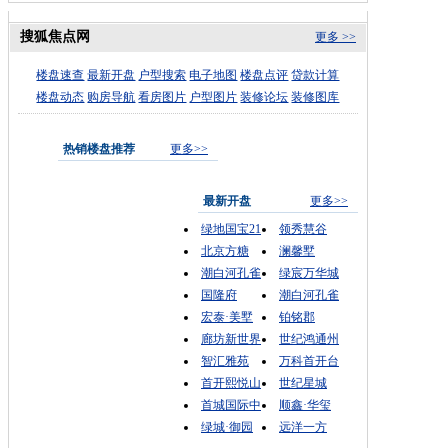
搜狐焦点网
更多 >>
楼盘速查
最新开盘
户型搜索
电子地图
楼盘点评
贷款计算
楼盘动态
购房导航
看房图片
户型图片
装修论坛
装修图库
热销楼盘推荐
更多>>
最新开盘
更多>>
绿地国宝21
领秀慧谷
北京方糖
澜馨墅
潮白河孔雀
绿宸万华城
国隆府
潮白河孔雀
宏泰·美墅
铂铭郡
廊坊新世界
世纪鸿通州
智汇雅苑
万科首开台
首开熙悦山
世纪星城
首城国际中
顺鑫·华玺
绿城·御园
远洋一方