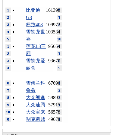
比亚迪
161399
G3
标致408
109973
雪铁龙世
103534
嘉
莲花L3三
95654
厢
雪铁龙爱
93670
丽舍
雪佛兰科
67696
鲁兹
大众朗逸
59895
大众速腾
57915
大众宝来
56578
别克凯越
49678