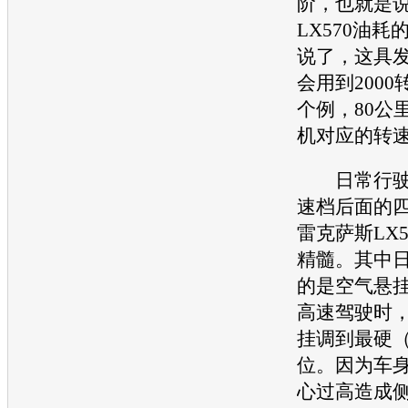
阶，也就是说
LX570
油耗
说了，这具
会用到200
个例，80公
机
对应的转速
日常行驶
速档后面的
雷克萨斯LX5
精髓。其中
的是空气悬
高速驾驶时
挂调到最硬（
位。因为车
心过高造成