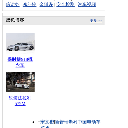
信访办
|
魂斗轮
|
金狐谍
|
安全检测
|
汽车视频
更多 >>
保时捷918概
念车
改装法拉利
575M
宋文楷
|
新普瑞斯衬中国电动车
尴尬