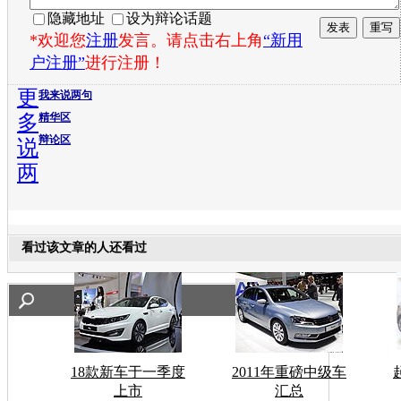
隐藏地址
设为辩论话题
*欢迎您
注册
发言。请点击右上角
“新用
户注册”
进行注册！
更
我来说两句
多
精华区
辩论区
说
两
看过该文章的人还看过
18款新车于一季度
2011年重磅中级车
上市
汇总