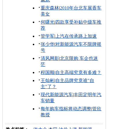
重庆森林
|
2010年台北车展香车
美女
何曙光
|
四款享受补贴中级车推
荐
管学军
|
上汽在传承路上加速
张少华
|
对新能源汽车不限牌摇
号
清风网影
|
北京限购 车企也迷
茫
程国顺
|
自主高端究竟有多难？
王灿彬
|
自主品牌究竟谁"自
主"了？
现代新能源汽车
|
丰田定明年汽
车销量
每年购车指标将动态调整
|
管欣
教授