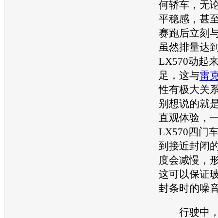
何轿车，无
平稳感，甚
赛跑后立刻
虽然排量达到5
LX570
动起
足，这与
雷
性有极大关
别想说的就是
直观体验，
LX570
四门
到接近封闭
度会减慢，
这可以保证
封条时的噪
行驶中，这具