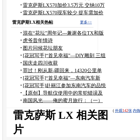
订金
雷克萨斯LX570加价3.5万元 交纳10万
订金
雷克萨斯LX570现车较少 提车需加价
3.5万
雷克萨斯LX相关热帖
更多>>
混在“花坛”周年记---兼谢各位TX和版
主
虎爷昔年情诗
图片问候花坛朋友
[花冠写手]“首见幸福”—DIY雕刻 三组
模特摄影
国庆走四川收获
罪过！刚从新-疆回来，14320公里单
车自驾游！
[花冠写手]“首见幸福”—东南汽车新
V3菱悦品悦会
[花冠写手]赴丽江参加东南汽车的品悦
和试驾活动
【原创】导航仪使用中的常犯错误及
纠正办法
南国风光——俺的蜜月旅行：（一）
娟秀西湖
(
外观
142
张
内
雷克萨斯 LX 相关图
片