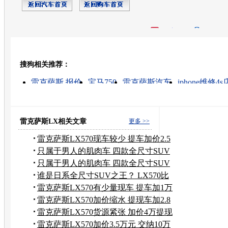
开心网
人人网
豆瓣
搜狗相关推荐：
转发至：
雷克萨斯 报价
宝马750
雷克萨斯汽车
iphone维修4s
雷克萨斯的图片
雷克萨斯报价
宝马x5 油耗
雷克萨
二手车雷克萨斯
宝马330i
雷克萨斯LX相关文章
更多 >>
雷克萨斯LX570现车较少 提车加价2.5
万
只属于男人的肌肉车 四款全尺寸SUV
盘点
只属于男人的肌肉车 四款全尺寸SUV
盘点
谁是日系全尺寸SUV之王？ LX570比
较QX56
雷克萨斯LX570有少量现车 提车加1万
装饰
雷克萨斯LX570加价缩水 提现车加2.8
万
雷克萨斯LX570货源紧张 加价4万提现
车
雷克萨斯LX570加价3.5万元 交纳10万