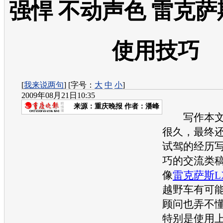
强悍 不动声色 雷克萨斯
使用技巧
[
我来说两句
] [字号：
大
中
小
]
2009年08月21日10:35
来源：
重庆晚报
作者：潘峰
写作本文
很久，最终还
试驾的经历
巧的交流类
像
雷克萨斯LX
越野车有可
顾问也弄不
特别是使用