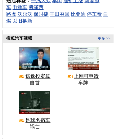
热点标签：
一汽大众
本田
油价上涨
新能源
车
电动车
凯泽西
路虎
沃尔沃
保时捷
丰田召回
比亚迪
停车费
自
燃
以旧换新
搜狐汽车视频
更多 >>
逃逸投案算
上网可申请
自首
车牌
足球名宿车
祸亡