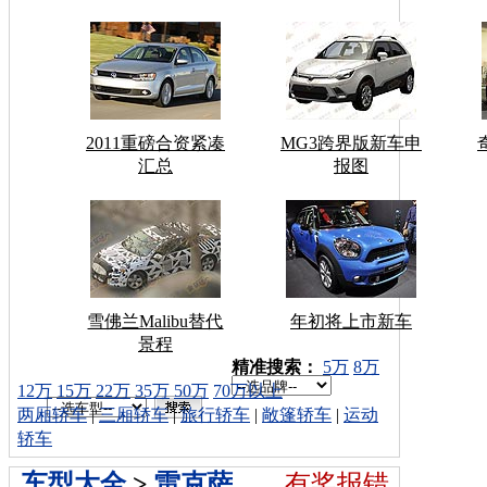
2011重磅合资紧凑
MG3跨界版新车申
汇总
报图
雪佛兰Malibu替代
年初将上市新车
景程
车型搜索：
精准搜索：
5万
8万
12万
15万
22万
35万
50万
70万以上
两厢轿车
|
三厢轿车
|
旅行轿车
|
敞篷轿车
|
运动
轿车
车型大全
>
雷克萨
有奖报错