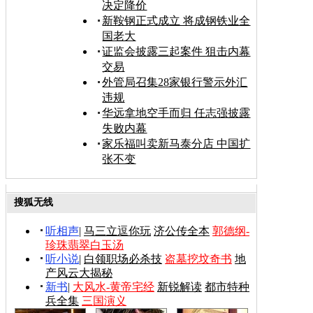
决定降价
新鞍钢正式成立 将成钢铁业全
国老大
证监会披露三起案件 狙击内幕
交易
外管局召集28家银行警示外汇
违规
华远拿地空手而归 任志强披露
失败内幕
家乐福叫卖新马泰分店 中国扩
张不变
搜狐无线
听相声
|
马三立逗你玩
济公传全本
郭德纲-
珍珠翡翠白玉汤
听小说
|
白领职场必杀技
盗墓挖坟奇书
地
产风云大揭秘
新书
|
大风水-黄帝宅经
新锐解读
都市特种
兵全集
三国演义