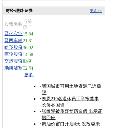
财经·理财·证券
更多 >>
当前
股票名称
价
晋亿实业
15.84
晋西车轴
21.81
哈飞股份
36.92
巨轮股份
14.58
交运股份
8.99
渤海活塞
12.44
更多
我国城市可用土地资源已近极
限
凯恩219名退休员工举报董事
长侵吞国资
张维迎被质疑简历造假 出示证
据回应
调油价窗口开启4天 发改委未