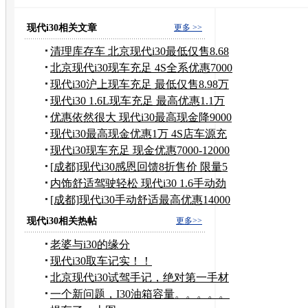
现代i30相关文章
更多 >>
清理库存车 北京现代i30最低仅售8.68
万
北京现代i30现车充足 4S全系优惠7000
元
现代i30沪上现车充足 最低仅售8.98万
现代i30 1.6L现车充足 最高优惠1.1万
元
优惠依然很大 现代i30最高现金降9000
元
现代i30最高现金优惠1万 4S店车源充
足
现代i30现车充足 现金优惠7000-12000
元
[成都]现代i30感恩回馈8折售价 限量5
台
内饰舒适驾驶轻松 现代i30 1.6手动劲
享
[成都]现代i30手动舒适最高优惠14000
元
现代i30相关热帖
更多>>
老婆与i30的缘分
现代i30取车记实！！
北京现代i30试驾手记，绝对第一手材
料！！
一个新问题，I30油箱容量。。。。。