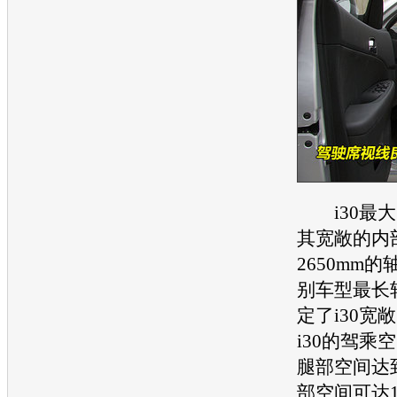
i30
最大
其宽敞的内
2650mm
别
车型
最长
定了
i30
宽敞
i30
的驾乘空
腿部空间达到
部空间可达1