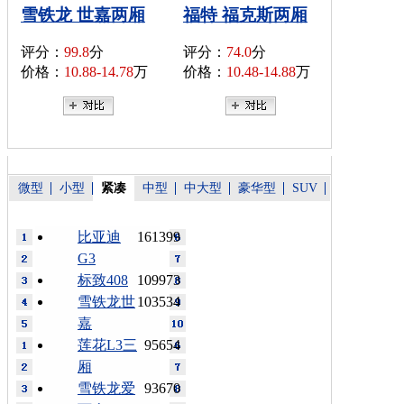
雪铁龙 世嘉两厢
福特 福克斯两厢
评分：
99.8
分
评分：
74.0
分
价格：
10.88-14.78
万
价格：
10.48-14.88
万
微型
小型
紧凑
中型
中大型
豪华型
SUV
比亚迪
161399
G3
标致408
109973
雪铁龙世
103534
嘉
莲花L3三
95654
厢
雪铁龙爱
93670