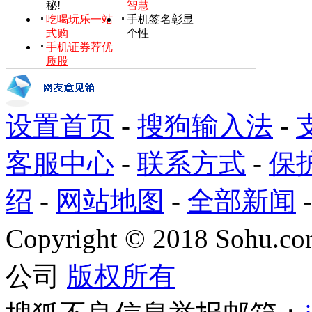
秘!
智慧
吃喝玩乐一站
手机签名彰显
式购
个性
手机证券荐优
质股
设置首页
-
搜狗输入法
-
客服中心
-
联系方式
-
保
绍
-
网站地图
-
全部新闻
Copyright
©
2018 Sohu.com
公司
版权所有