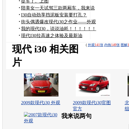
提车了。上图
陪美女一天试驾三款两厢车，我来说
道说道
I30自动劲享挡泥板安装要打孔？
街头偶遇爆改现代i30之作业——外观
篇！！！！！
我的现代I30，说说油耗！！！！！！
现代I30拉高速之体验及最新油
耗！！！
(
外观
141
张
内饰
149
张
图解
现代 i30 相关图
片
2009款现代i30 外观
2009款现代i30官图
北
官方
组
我来说两句