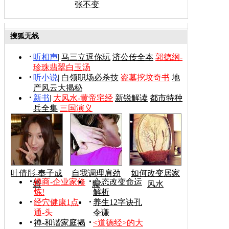
张不变
搜狐无线
听相声
|
马三立逗你玩
济公传全本
郭德纲-
珍珠翡翠白玉汤
听小说
|
白领职场必杀技
盗墓挖坟奇书
地
产风云大揭秘
新书
|
大风水-黄帝宅经
新锐解读
都市特种
兵全集
三国演义
叶倩彤-奉子成
自我调理肩劲
如何改变居家
禅商-企业家修
心态改变命运
婚
腰
风水
炼!
解析
经穴健康1点
养生12字诀孔
通-头
令谦
禅-和谐家庭揭
<道德经>的大