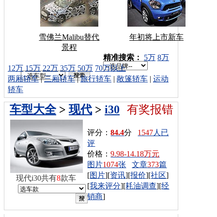
雪佛兰Malibu替代
年初将上市新车
景程
车型搜索：
精准搜索：
5万
8万
12万
15万
22万
35万
50万
70万以上
两厢轿车
|
三厢轿车
|
旅行轿车
|
敞篷轿车
|
运动
轿车
车型大全
>
现代
>
i30
有奖报错
评分：
84.4
分
1547
人已
评
价格：
9.98-14.18万元
图片
1074
张
文章
373
篇
[
图片
][
资讯
][
报价
][
社区
]
现代i30共有
8
款车
[
我来评分
][
耗油调查
][
经
销商
]