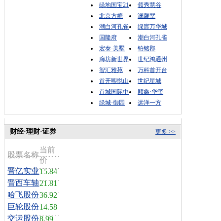
绿地国宝21
领秀慧谷
北京方糖
澜馨墅
潮白河孔雀
绿宸万华城
国隆府
潮白河孔雀
宏泰·美墅
铂铭郡
廊坊新世界
世纪鸿通州
智汇雅苑
万科首开台
首开熙悦山
世纪星城
首城国际中
顺鑫·华玺
绿城·御园
远洋一方
财经·理财·证券
更多 >>
当前
股票名称
价
晋亿实业
15.84
晋西车轴
21.81
哈飞股份
36.92
巨轮股份
14.58
交运股份
8.99