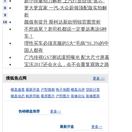
超小排量动力解析 上汽打造自强“蓝芯”
更大更宜家 一汽-大众蔚领顶配版实拍解
析
颜值有提升 斯柯达新款明锐官图赏析
不想追尾？老司机都说一定要远离这6种
车！
理性买车必须克服的5大“毛病”91.3%的中
国人都有
广汽传祺GS7测试谍照曝光 配大尺寸屏幕
宝沃2017还会火么，会不会重复观致之路
搜狐焦点网
更多 >>
楼盘速查
最新开盘
户型搜索
电子地图
楼盘点评
贷款计算
楼盘动态
购房导航
看房图片
户型图片
装修论坛
装修图库
热销楼盘推荐
更多>>
最新开盘
更多>>