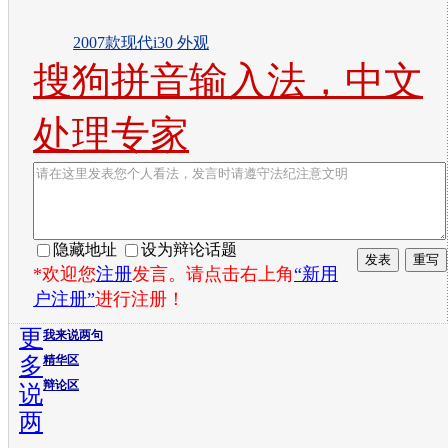
2007款现代i30 外观
搜狗拼音输入法，中文
处理专家
隐藏地址
设为辩论话题
*欢迎您
注册
发言。请点击右上角
“新用
户注册”
进行注册！
更
我来说两句
多
精华区
辩论区
说
两