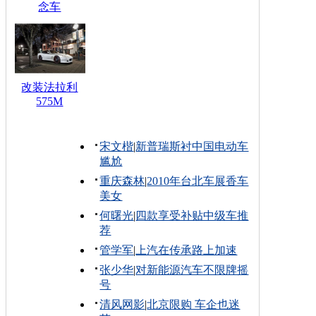
念车
改装法拉利
575M
宋文楷
|
新普瑞斯衬中国电动车
尴尬
重庆森林
|
2010年台北车展香车
美女
何曙光
|
四款享受补贴中级车推
荐
管学军
|
上汽在传承路上加速
张少华
|
对新能源汽车不限牌摇
号
清风网影
|
北京限购 车企也迷