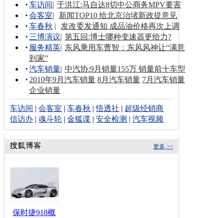
车访间
|
于洪江:马自达8切中公商务MPV要害
会客室
|
新闻TOP10 给北京治堵新政提意见
车春秋
|
发改委发通知 成品油价格再次上调
三博演议
|
第五回:博士哪种变速器更给力?
服务精英
|
东风乘用车曹智：东风风神让“满意
到家”
汽车销量
|
中汽协:9月销量155万 销量前十车型
2010年9月汽车销量
8月汽车销量
7月汽车销量
企业销量
车访间
|
会客室
|
车春秋
|
悟透社
|
超级经销商
信访办
|
魂斗轮
|
金狐谍
|
安全检测
|
汽车视频
更多 >>
保时捷918概