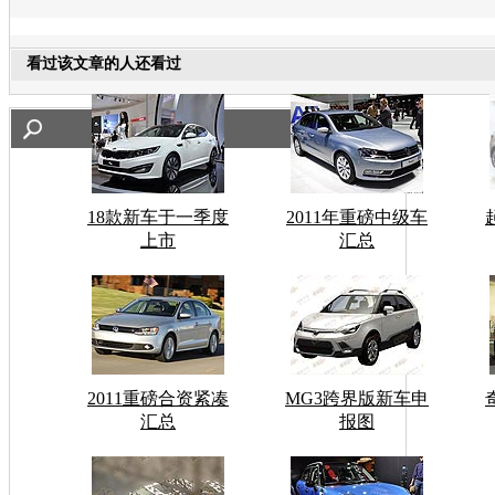
看过该文章的人还看过
18款新车于一季度
2011年重磅中级车
上市
汇总
2011重磅合资紧凑
MG3跨界版新车申
汇总
报图