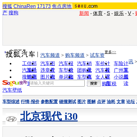
搜狐
ChinaRen
17173
焦点房地
产
搜狗
新闻
-
体育
-
S
-
娱乐
-
V
-
实用工具
更多>>
汽车频道
>
购车频道
>
试车资
讯
工信部
汽车图
汽车报
汽车销
车价计
车险计
油耗
片
价
量
算
算
汽车经
违章查
车型对
团购优
汽车投
广州车
销商
询
比
惠
诉
展
搜狗浏
图片欣
单词翻
车型查
女人宝
小说阅
览器
赏
译
询
典
读
购置税
汽车壁纸
车型综述
行情-报价
参数配置
碰撞测试
图片
图解
点评
油耗
文章
论坛
北京现代 i30