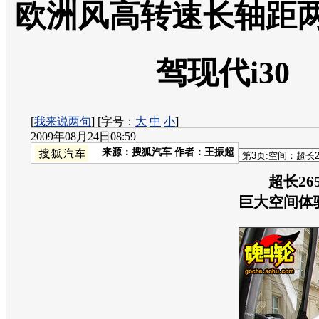
欧洲风高转速长轴距两
驾现代i30
[
我来说两句
] [字号：
大
中
小
]
2009年08月24日08:59
来源：
搜狐汽车
作者：王振超
超长26
巨大空间体