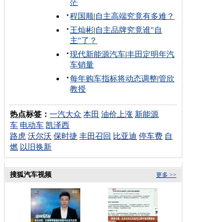
茫
程国顺
|
自主高端究竟有多难？
王灿彬
|
自主品牌究竟谁"自
主"了？
现代新能源汽车
|
丰田定明年汽
车销量
每年购车指标将动态调整
|
管欣
教授
热点标签：
一汽大众
本田
油价上涨
新能源
车
电动车
凯泽西
路虎
沃尔沃
保时捷
丰田召回
比亚迪
停车费
自
燃
以旧换新
搜狐汽车视频
更多 >>