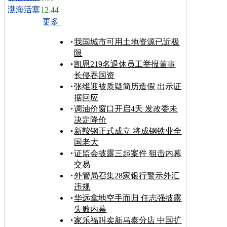
渤海活塞
12.44
更多
我国城市可用土地资源已近极
限
凯恩219名退休员工举报董事
长侵吞国资
张维迎被质疑简历造假 出示证
据回应
调油价窗口开启4天 发改委未
决定降价
新鞍钢正式成立 将成钢铁业全
国老大
证监会披露三起案件 狙击内幕
交易
外管局召集28家银行警示外汇
违规
华远拿地空手而归 任志强披露
失败内幕
家乐福叫卖新马泰分店 中国扩