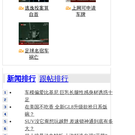
逃逸投案算
上网可申请
自首
车牌
足球名宿车
祸亡
新闻排行
跟帖排行
车模偏爱比基尼 巨乳长腿性感身材诱惑十
足
在美国不吃香 全新GL8升级欲抢日系饭
碗？
SUV没它甭想玩越野 差速锁神通到底有多
大？