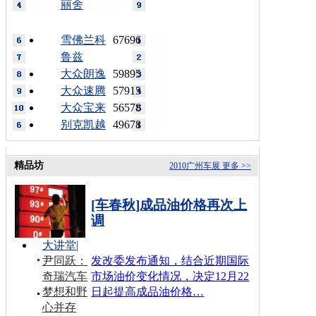
丽舍
雪佛兰科
67696
鲁兹
大众朗逸
59895
大众速腾
57915
大众宝来
56578
别克凯越
49678
精品坊
2010广州车展
更多 >>
[车春秋]成品油价格再次上
调
大讲堂
|
尹同跃：
发改委发布通知，结合近期国际
奇瑞汽车
市场油价变化情况，决定12月22
梦想和野
日起提高成品油价格…
心并存