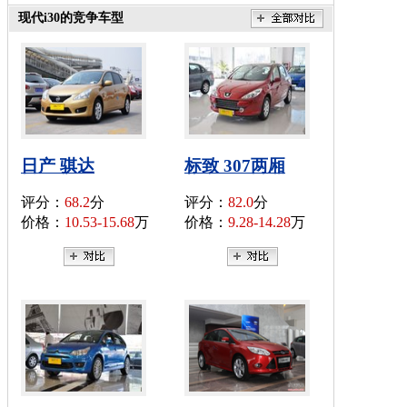
现代i30的竞争车型
日产 骐达
标致 307两厢
评分：
68.2
分
评分：
82.0
分
价格：
10.53-15.68
万
价格：
9.28-14.28
万