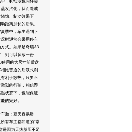
温中，制动液也同样会
而蒸发汽化，从而造成
盘烧蚀、制动效果下
制动距离加长的后果。
在夏季中，车主遇到下
情况时通常会采用停车
的方式。如果是
奇瑞A3
主，则可以多放一份
A3使用的大尺寸前后盘
车相比普通的后鼓式刹
更有利于散热，只要不
于激烈的行驶，相信即
高温状态下，也能保证
性能的完好。
胎：夏天容易爆
是所有车主都知道的“常
。这是因为天热胎压不足