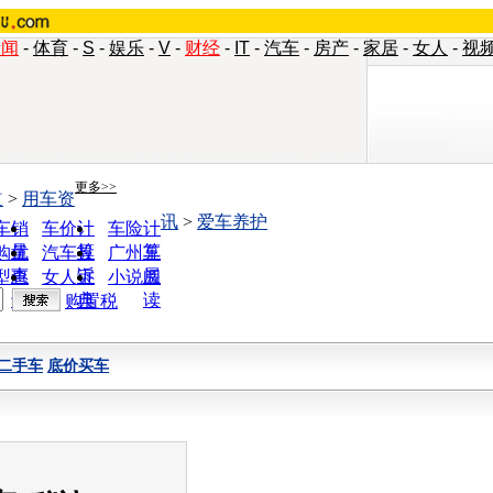
新闻
-
体育
-
S
-
娱乐
-
V
-
财经
-
IT
-
汽车
-
房产
-
家居
-
女人
-
视
更多>>
道
>
用车资
讯
>
爱车养护
车销
车价计
车险计
量
算
算
购优
汽车投
广州车
惠
诉
展
型查
女人宝
小说阅
询
典
读
购置税
二手车
底价买车