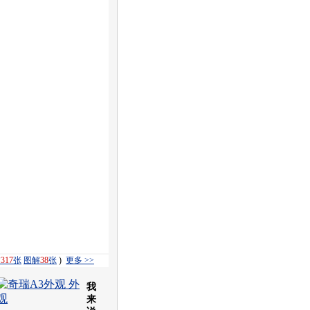
饰
317
张
图解
38
张
)
更多 >>
我
来