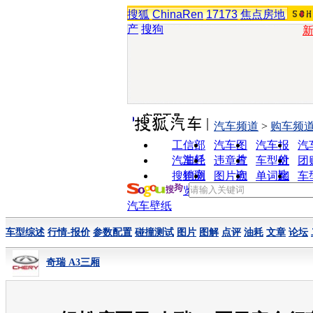
搜狐
ChinaRen
17173
焦点房地
产
搜狗
实用工具
汽车频道
>
购车频
工信部
汽车图
汽车报
汽
油耗
片
价
汽车经
违章查
车型对
团
销商
询
比
搜狗浏
图片欣
单词翻
车
览器
赏
译
汽车壁纸
车型综述
行情-报价
参数配置
碰撞测试
图片
图解
点评
油耗
文章
论坛
奇瑞 A3三厢