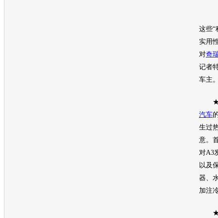
这些“
实用
对
奇瑞
记者
车主
汽车
的
生过
意。
对A3
以及
器、
加注
★电