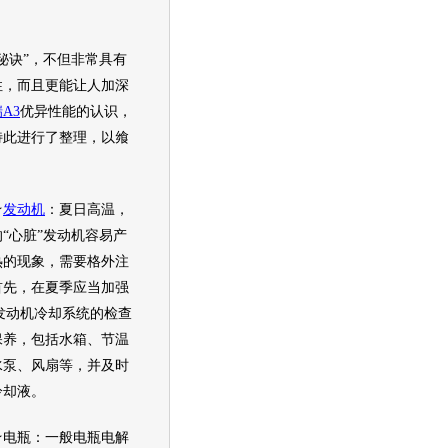
秘诀”，不但非常具有
性，而且更能让人加深
A3
优异性能的认识，
特此进行了整理，以飨
。
★
发动机
：夏日高温，
“心脏”
发动机
容易产
热的现象，需要格外注
首先，在夏季应当加强
发动机
冷却系统的检查
保养，包括水箱、节温
水泵、风扇等，并及时
冷却液。
瓶：一般电瓶电解