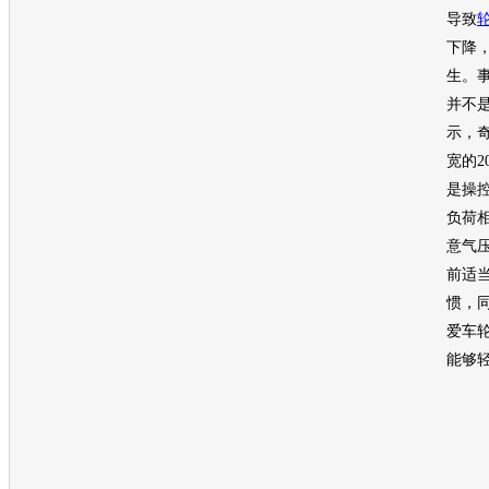
导致
下降
生。
并不
示，
宽的2
是操
负荷
意气
前适
惯，
爱车
能够