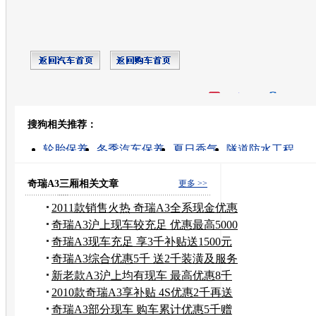
开心网
人人网
豆瓣
搜狗相关推荐：
转发至：
轮胎保养
冬季汽车保养
夏日香气
隧道防水工程
a3
奇瑞a3的视频
防爆胎
吉利汽车保养
轮胎胎压
汽车电瓶的保养
奇瑞A3三厢相关文章
更多 >>
2011款销售火热 奇瑞A3全系现金优惠
3千
奇瑞A3沪上现车较充足 优惠最高5000
元
奇瑞A3现车充足 享3千补贴送1500元
装潢
奇瑞A3综合优惠5千 送2千装潢及服务
包
新老款A3沪上均有现车 最高优惠8千
元
2010款奇瑞A3享补贴 4S优惠2千再送
礼包
奇瑞A3部分现车 购车累计优惠5千赠