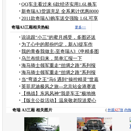
装具
QQ车主看过来 6款经济实用1.6L换车
之选
新奇瑞A3货源充足 全系累计优惠8000
元
2011款奇瑞A3购车送交强险 1.6L可享
补贴
奇瑞A3三厢相关热帖
更多>>
说说跟“小三”的蜜月感受，多图还送
小姨子。。。
为了心中的那份约定，新A3提车作
业，主贴小更新！
我的青春我做主-至奇瑞A3《申精多图
申请认证车主》
乌兰布统归来，简单汇报一下
海马骑士领军重走“丝绸之路”系列报
道之茂陵 乾陵
海马骑士领军重走“丝绸之路”系列报
道之西安启程
当“弯道之王”马6 遇到“操控精灵”世嘉
英菲尼迪极风之旅---北京站金港赛道
【挑战】东风风神“我是车王”极地挑
战赛烟台站
【版主公益活动】温泉敬老院送爱心
奇瑞 A3三厢 相关图片
(
外观
427
张
内