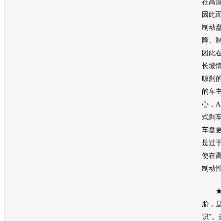
在高
因此
制动
降、
因此
长坡
晾刹
的车
心，
式刹
车盘
是过
使在
制动
★车
胎，
识”