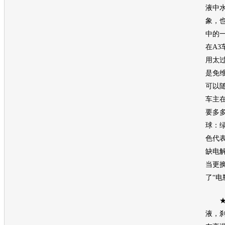
液中
象，
中的
在A
用太
是免
可以
车主
要多多
球：
色代
缺电
当更
了“电
★制
液，