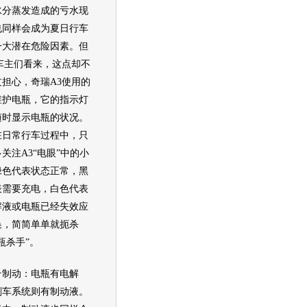
水分蒸发造成的亏水现
也同样会成为夏日行车
一大潜在危险因素。但
3车主们看来，这点却不
过担心，
奇瑞A3
使用的
维护电瓶，它的指示灯
随时显示电瓶的状况。
在日常行车过程中，只
关注A3“电眼”中的小
绿色代表状态正常，黑
表需要充电，白色代表
解液或电瓶已经失效应
换，简简单单就扼杀
瓶杀手”。
动：电瓶有电解
刹车系统则有制动液。