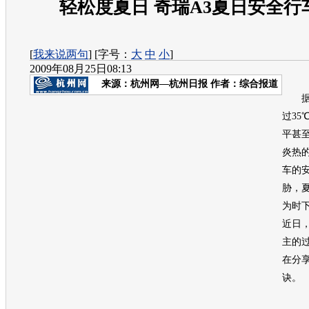
轻松度夏日 奇瑞A3夏日安全行
[
我来说两句
] [字号：
大
中
小
]
2009年08月25日08:13
来源：
杭州网—杭州日报
作者：综合报道
据气
过35
平甚
炎热
车的
胁，
为时
近日
主的
在分
诀。