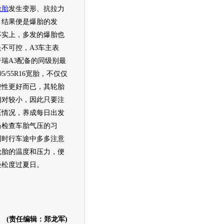
轮胎
发生变形、抗拉力
，结果便是爆胎的发
事实上，多发的爆胎也
是不可控，A3车主表
奇瑞A3
配备的同级别最
05/55R16宽胎，不仅仅
控性更好而已，其
轮胎
相对较小，因此只要注
压情况，养成每日出发
当检查车胎气压的习
同时行车途中多多注意
轮胎
的温度和压力，便
轻松度过夏日。
(责任编辑：郑龙军)