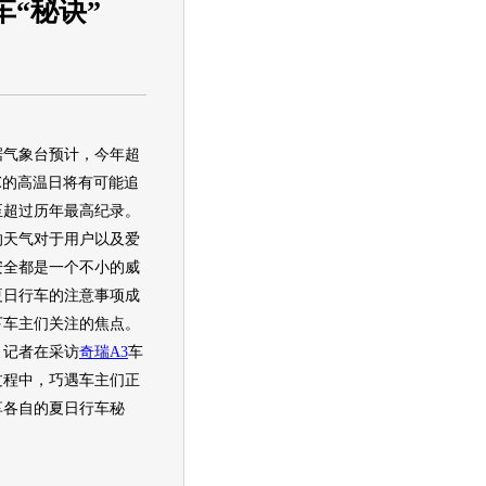
车“秘诀”
象台预计，今年超
℃的高温日将有可能追
至超过历年最高纪录。
的天气对于用户以及爱
安全都是一个不小的威
夏日行车的注意事项成
下车主们关注的焦点。
，记者在采访
奇瑞A3
车
过程中，巧遇车主们正
享各自的夏日行车秘