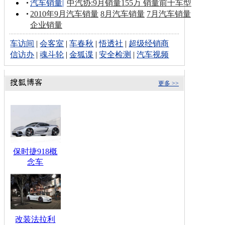
汽车销量
|
中汽协:9月销量155万 销量前十车型
2010年9月汽车销量
8月汽车销量
7月汽车销量
企业销量
车访间
|
会客室
|
车春秋
|
悟透社
|
超级经销商
信访办
|
魂斗轮
|
金狐谍
|
安全检测
|
汽车视频
更多 >>
保时捷918概
念车
改装法拉利