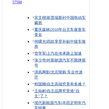
575M
宋文楷
|
新普瑞斯衬中国电动车
尴尬
重庆森林
|
2010年台北车展香车
美女
何曙光
|
四款享受补贴中级车推
荐
管学军
|
上汽在传承路上加速
张少华
|
对新能源汽车不限牌摇
号
清风网影
|
北京限购 车企也迷
茫
程国顺
|
自主高端究竟有多难？
王灿彬
|
自主品牌究竟谁"自
主"了？
现代新能源汽车
|
丰田定明年汽
车销量