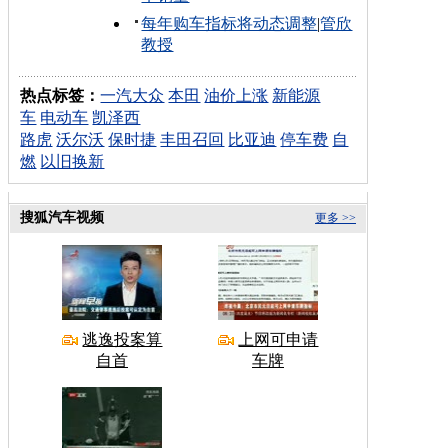
每年购车指标将动态调整
|
管欣
教授
热点标签：
一汽大众
本田
油价上涨
新能源
车
电动车
凯泽西
路虎
沃尔沃
保时捷
丰田召回
比亚迪
停车费
自
燃
以旧换新
搜狐汽车视频
更多 >>
逃逸投案算
上网可申请
自首
车牌