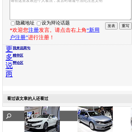
隐藏地址
设为辩论话题
*欢迎您
注册
发言。请点击右上角
“新用
户注册”
进行注册！
更
我来说两句
多
精华区
辩论区
说
两
看过该文章的人还看过