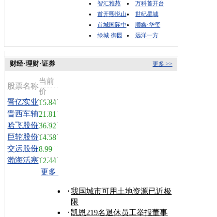
智汇雅苑
万科首开台
首开熙悦山
世纪星城
首城国际中
顺鑫·华玺
绿城·御园
远洋一方
财经·理财·证券
更多 >>
当前
股票名称
价
晋亿实业
15.84
晋西车轴
21.81
哈飞股份
36.92
巨轮股份
14.58
交运股份
8.99
渤海活塞
12.44
更多
我国城市可用土地资源已近极
限
凯恩219名退休员工举报董事