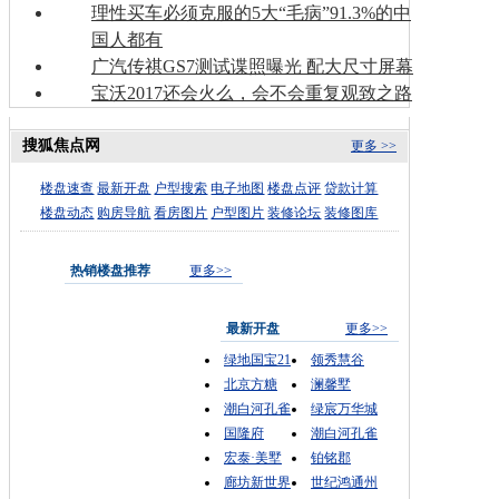
理性买车必须克服的5大“毛病”91.3%的中
国人都有
广汽传祺GS7测试谍照曝光 配大尺寸屏幕
宝沃2017还会火么，会不会重复观致之路
搜狐焦点网
更多 >>
楼盘速查
最新开盘
户型搜索
电子地图
楼盘点评
贷款计算
楼盘动态
购房导航
看房图片
户型图片
装修论坛
装修图库
热销楼盘推荐
更多>>
最新开盘
更多>>
绿地国宝21
领秀慧谷
北京方糖
澜馨墅
潮白河孔雀
绿宸万华城
国隆府
潮白河孔雀
宏泰·美墅
铂铭郡
廊坊新世界
世纪鸿通州