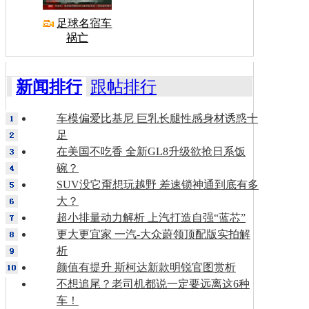
足球名宿车
祸亡
新闻排行
跟帖排行
车模偏爱比基尼 巨乳长腿性感身材诱惑十
足
在美国不吃香 全新GL8升级欲抢日系饭
碗？
SUV没它甭想玩越野 差速锁神通到底有多
大？
超小排量动力解析 上汽打造自强“蓝芯”
更大更宜家 一汽-大众蔚领顶配版实拍解
析
颜值有提升 斯柯达新款明锐官图赏析
不想追尾？老司机都说一定要远离这6种
车！