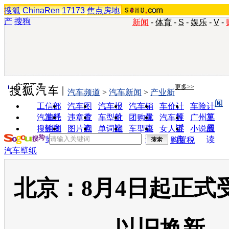
搜狐
ChinaRen
17173
焦点房地
产
搜狗
新闻
-
体育
-
S
-
娱乐
-
V
-
实用工具
更多>>
汽车频道
>
汽车新闻
>
产业新
闻
工信部
汽车图
汽车报
汽车销
车价计
车险计
油耗
片
价
量
算
算
汽车经
违章查
车型对
团购优
汽车投
广州车
销商
询
比
惠
诉
展
搜狗浏
图片欣
单词翻
车型查
女人宝
小说阅
览器
赏
译
询
典
读
购置税
汽车壁纸
北京：8月4日起正式