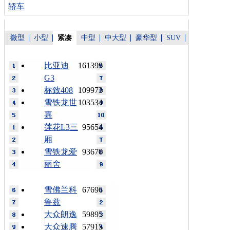
轿车
微型
小型
紧凑
中型
中大型
豪华型
SUV
比亚迪
161399
G3
标致408
109973
雪铁龙世
103534
嘉
莲花L3三
95654
厢
雪铁龙爱
93670
丽舍
雪佛兰科
67696
鲁兹
大众朗逸
59895
大众速腾
57915