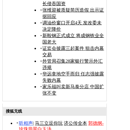
长侵吞国资
张维迎被质疑简历造假 出示证
据回应
调油价窗口开启4天 发改委未
决定降价
新鞍钢正式成立 将成钢铁业全
国老大
证监会披露三起案件 狙击内幕
交易
外管局召集28家银行警示外汇
违规
华远拿地空手而归 任志强披露
失败内幕
家乐福叫卖新马泰分店 中国扩
张不变
搜狐无线
听相声
|
马三立逗你玩
济公传全本
郭德纲-
珍珠翡翠白玉汤