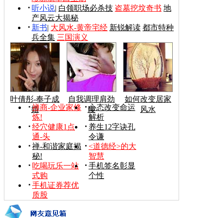
听小说
|
白领职场必杀技
盗墓挖坟奇书
地
产风云大揭秘
新书
|
大风水-黄帝宅经
新锐解读
都市特种
兵全集
三国演义
叶倩彤-奉子成
自我调理肩劲
如何改变居家
禅商-企业家修
心态改变命运
婚
腰
风水
炼!
解析
经穴健康1点
养生12字诀孔
通-头
令谦
禅-和谐家庭揭
<道德经>的大
秘!
智慧
吃喝玩乐一站
手机签名彰显
式购
个性
手机证券荐优
质股