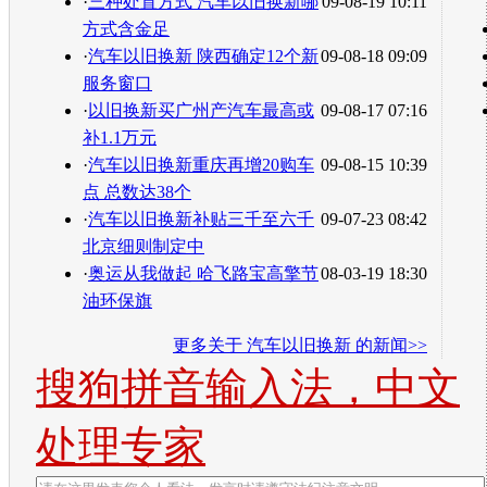
·
三种处置方式 汽车以旧换新哪
09-08-19 10:11
方式含金足
·
汽车以旧换新 陕西确定12个新
09-08-18 09:09
服务窗口
·
以旧换新买广州产汽车最高或
09-08-17 07:16
补1.1万元
·
汽车以旧换新重庆再增20购车
09-08-15 10:39
点 总数达38个
·
汽车以旧换新补贴三千至六千
09-07-23 08:42
北京细则制定中
·
奥运从我做起 哈飞路宝高擎节
08-03-19 18:30
油环保旗
更多关于
汽车以旧换新
的新闻>>
搜狗拼音输入法，中文
处理专家