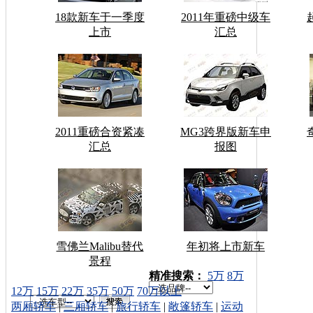
18款新车于一季度
2011年重磅中级车
上市
汇总
2011重磅合资紧凑
MG3跨界版新车申
汇总
报图
雪佛兰Malibu替代
年初将上市新车
景程
车型搜索：
精准搜索：
5万
8万
12万
15万
22万
35万
50万
70万以上
两厢轿车
|
三厢轿车
|
旅行轿车
|
敞篷轿车
|
运动