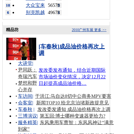
大众宝来
56578
别克凯越
49678
精品坊
2010广州车展
更多 >>
[车春秋]成品油价格再次上
调
大讲堂
|
尹同跃：
发改委发布通知，结合近期国际
奇瑞汽车
市场油价变化情况，决定12月22
梦想和野
日起提高成品油价格…
心并存
车访间
|
于洪江:马自达8切中公商务MPV要害
会客室
|
新闻TOP10 给北京治堵新政提意见
车春秋
|
发改委发通知 成品油价格再次上调
三博演议
|
第五回:博士哪种变速器更给力?
服务精英
|
东风乘用车曹智：东风风神让“满意
到家”