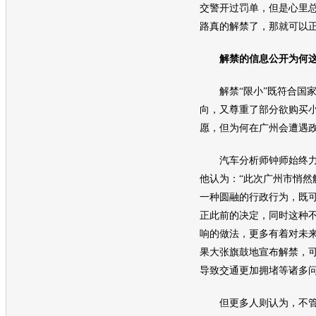
交警开过罚单，但是心里
路真的解禁了，那就可以正
解禁的信息公开为何这
解禁“限小”既符合国家
向，又尊重了部分欲购买
愿，但为何在广州会遭遇
汽车
分析师钟师始终
他认为：“此次广州市悄然
一种圆融的行政行为，既
正此前的决定，同时这种
响的做法，更多有着对未
果大张旗鼓地宣布解禁，
导致
交通
更加拥堵等诸多问
但更多人则认为，不管