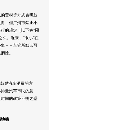
购置税等方式表明鼓
取向，但广州市禁止小
行的规定（以下称“限
之久。近来，“限小”在
迹象－－车管所默认可
已摘除。
鼓励
汽车
消费的方
小排量
汽车
市民的意
段时间的政策不明之惑
地摘