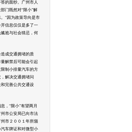
答答的面纱。广州市人
部门既然对“限小”解
。“因为政策导向是市
公开信息仅仅是多了一
免尴尬与社会猜忌，何
造成
交通
拥堵的质
排量解禁后可能会引起
过限制小排量
汽车
的方
状，解决
交通
拥堵问
设和完善公共
交通
设
。
，“限小”有望两月
广州市公安局已向市法
广州市２００１年所颁
小
汽车
牌证和对微型小