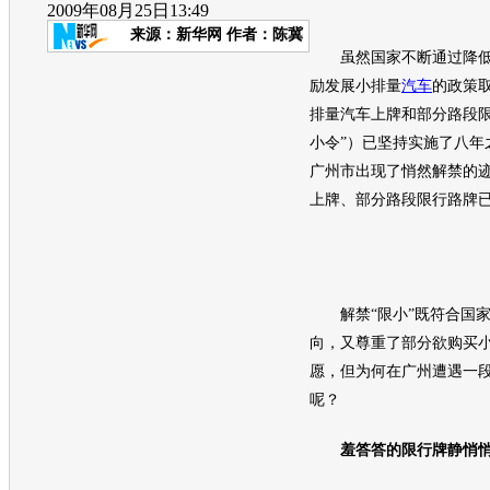
2009年08月25日13:49
来源：
新华网
作者：陈冀
虽然国家不断通过降低
励发展小排量
汽车
的政策
排量
汽车
上牌和部分路段限
小令”）已坚持实施了八年
广州市出现了悄然解禁的
上牌、部分路段限行路牌
解禁“限小”既符合国家
向，又尊重了部分欲购买
愿，但为何在广州遭遇一
呢？
羞答答的限行牌静悄悄