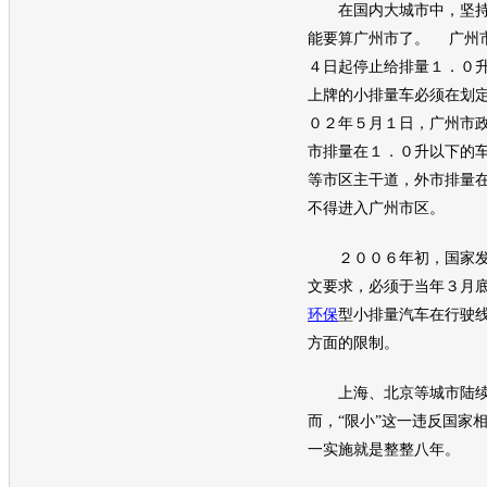
在国内大城市中，坚持“
能要算广州市了。 广州
４日起停止给排量１．０
上牌的小排量车必须在划
０２年５月１日，广州市
市排量在１．０升以下的
等市区主干道，外市排量
不得进入广州市区。
２００６年初，国家发
文要求，必须于当年３月
环保
型小排量
汽车
在行驶
方面的限制。
上海、北京等城市陆续
而，“限小”这一违反国家
一实施就是整整八年。