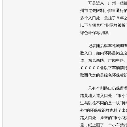
可是近来，广州一些细
州市过去限制小排量通行
多个入口处，悬挂了８年之
以下车辆禁行”指示牌被拆
绿色
环保
标识牌。
记者随后驱车巡城调查
数入口，如内环路昌岗立
道、东风西路、广园中路、
０００ＣＣ含以下车辆禁行
取而代之的是绿色
环保
标
只有个别路口仍保留着“
路黄埔大道入口处，“限小
过与以往不同的是一块“持
外”的
环保
标识牌也挂了出
路入口处，原来的“限小”
盖，纸上画了一个小车禁