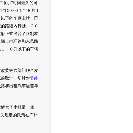
限小”时间最久的可
市自２００１年８月１
升以下的车辆上牌，已
定的路段内行驶。２０
政府正式出台了限制本
车辆上内环路和东风路
在１．０升以下的车辆
改委等六部门联合发
底前取消一切针对
节能
线路和出租
汽车
运营等
解禁了小排量，然
相关规定的政策在广州