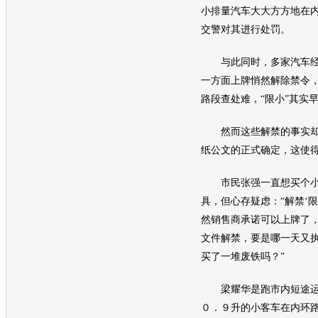
小排量
汽车
大大方方地在
交警对其进行处罚。
与此同时，多家
汽车
一方面上牌悄然解除禁令
路段查处难，“限小”其实
然而这些解禁的事实却
纸公文的正式确定，这使
市民张强一直想买个小
具，但心存疑虑：“解禁‘
然销售商承诺可以上牌了
文件解禁，要是哪一天又
买了一堆废铁吗？”
梁耀华是跑市内短途运
０．９升的小客车在内环