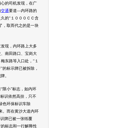
心的司机发现，在广
的
交通
要道—内环路的
久的“１０００ＣＣ含
了，取而代之的是一块
发现，内环路上大多
交、南田路口、宝岗大
梅东路等入口处，“１
”的标示牌已被拆除，
识牌。
限小”标志，如内环
”标识依然高挂，只不
绿色
环保
标识车除
来。而在黄沙大道内环
标识牌已被一张纸覆
行的标志和一行解释性