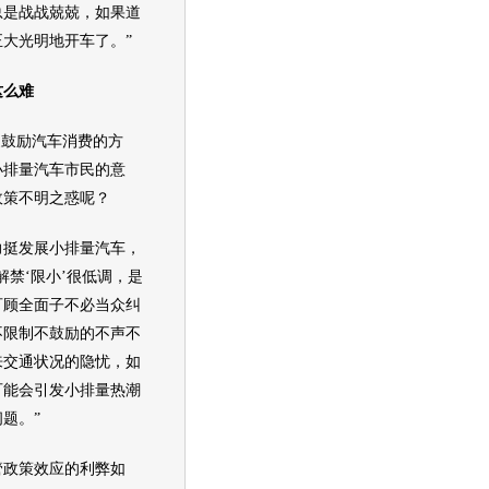
总是战战兢兢，如果道
大光明地开车了。”
么难
鼓励
汽车
消费的方
小排量
汽车
市民的意
政策不明之惑呢？
力挺发展小排量
汽车
，
解禁‘限小’很低调，是
可顾全面子不必当众纠
不限制不鼓励的不声不
来
交通
状况的隐忧，如
可能会引发小排量热潮
题。”
政策效应的利弊如