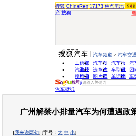
搜狐
ChinaRen
17173
焦点房地
产
搜狗
实用工具
汽车频道
>
汽车交
工信部
汽车图
汽车报
汽
油耗
片
价
汽车经
违章查
车型对
团
销商
询
比
搜狗浏
图片欣
单词翻
车
览器
赏
译
汽车壁纸
广州解禁小排量汽车为何遭遇政
[
我来说两句
] [字号：
大
中
小
]