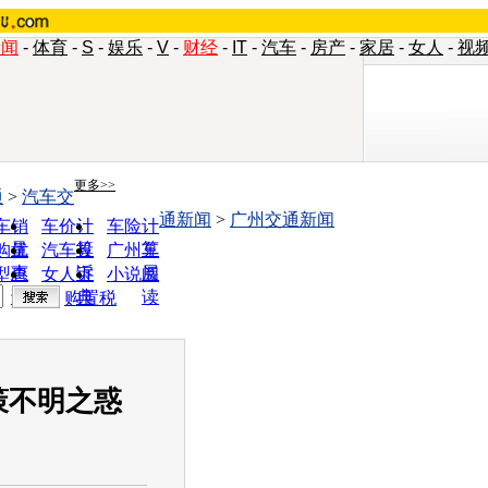
新闻
-
体育
-
S
-
娱乐
-
V
-
财经
-
IT
-
汽车
-
房产
-
家居
-
女人
-
视
更多>>
通
>
汽车交
通新闻
>
广州交通新闻
车销
车价计
车险计
量
算
算
购优
汽车投
广州车
惠
诉
展
型查
女人宝
小说阅
询
典
读
购置税
策不明之惑