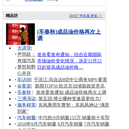
精品坊
2010广州车展
更多 >>
[车春秋]成品油价格再次上
调
大讲堂
|
尹同跃：
发改委发布通知，结合近期国际
奇瑞汽车
市场油价变化情况，决定12月22
梦想和野
日起提高成品油价格…
心并存
车访间
|
于洪江:马自达8切中公商务MPV要害
会客室
|
新闻TOP10 给北京治堵新政提意见
车春秋
|
发改委发通知 成品油价格再次上调
三博演议
|
第五回:博士哪种变速器更给力?
服务精英
|
东风乘用车曹智：东风风神让“满意
到家”
汽车销量
|
中汽协:9月销量155万 销量前十车型
2010年9月汽车销量
8月汽车销量
7月汽车销量