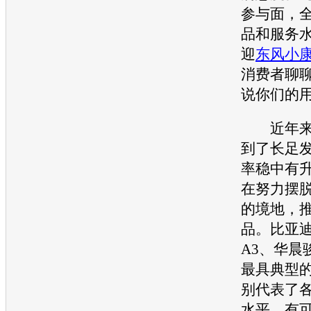
参与面，
品和服务
迎
东风小
消费者聊
说你们的
近年来
到了长足
率稳中有
在努力摆
的境地，
品。
比亚迪
A3
、
华晨
最具典型
别代表了
水平，有