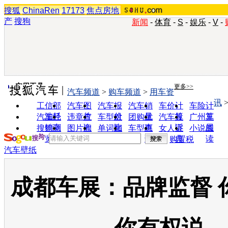
搜狐
ChinaRen
17173
焦点房地
产
搜狗
新闻
-
体育
-
S
-
娱乐
-
V
-
实用工具
更多>>
汽车频道
>
购车频道
>
用车资
讯
工信部
汽车图
汽车报
汽车销
车价计
车险计
油耗
片
价
量
算
算
汽车经
违章查
车型对
团购优
汽车投
广州车
销商
询
比
惠
诉
展
搜狗浏
图片欣
单词翻
车型查
女人宝
小说阅
览器
赏
译
询
典
读
购置税
汽车壁纸
成都车展：品牌监督 