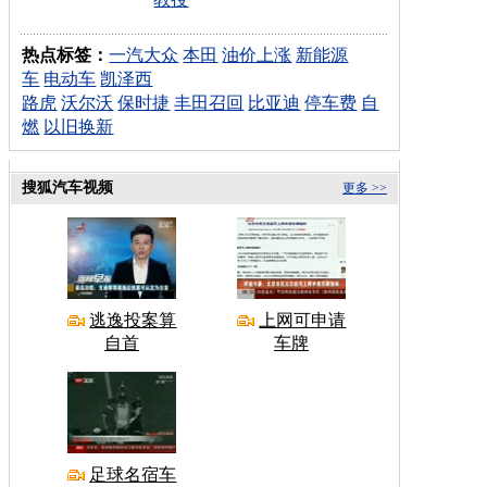
热点标签：
一汽大众
本田
油价上涨
新能源
车
电动车
凯泽西
路虎
沃尔沃
保时捷
丰田召回
比亚迪
停车费
自
燃
以旧换新
搜狐汽车视频
更多 >>
逃逸投案算
上网可申请
自首
车牌
足球名宿车