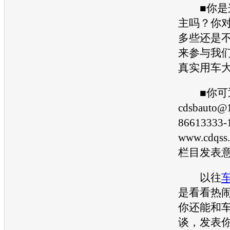
■你是这
主吗？你
多些还是
来参与我们
真实用车大
■你可
cdsbauto
866133
www.cdqs
栏目发表
以往
是看看热
你还能和
谈，发表