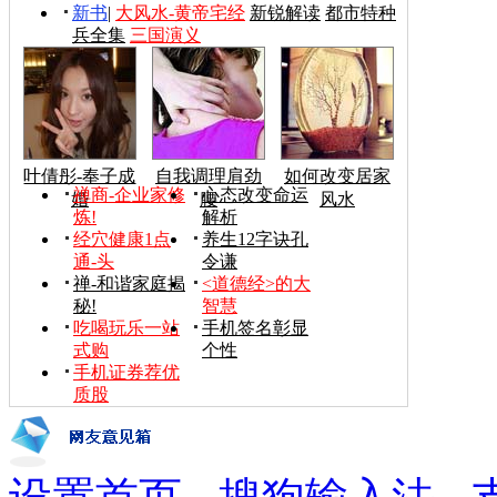
新书
|
大风水-黄帝宅经
新锐解读
都市特种
兵全集
三国演义
叶倩彤-奉子成
自我调理肩劲
如何改变居家
禅商-企业家修
心态改变命运
婚
腰
风水
炼!
解析
经穴健康1点
养生12字诀孔
通-头
令谦
禅-和谐家庭揭
<道德经>的大
秘!
智慧
吃喝玩乐一站
手机签名彰显
式购
个性
手机证券荐优
质股