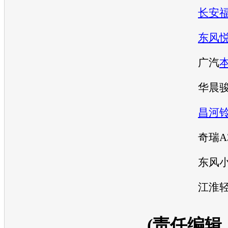
长安
东风
广汽
华晨
骏
昌河
奇瑞A
东风
江淮
(责任编辑