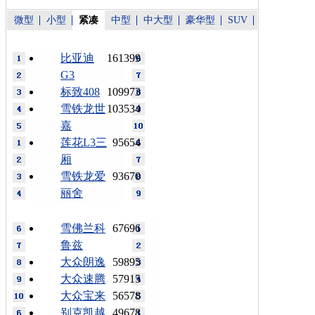
微型
小型
紧凑
中型
中大型
豪华型
SUV
比亚迪
161399
G3
标致408
109973
雪铁龙世
103534
嘉
莲花L3三
95654
厢
雪铁龙爱
93670
丽舍
雪佛兰科
67696
鲁兹
大众朗逸
59895
大众速腾
57915
大众宝来
56578
别克凯越
49678