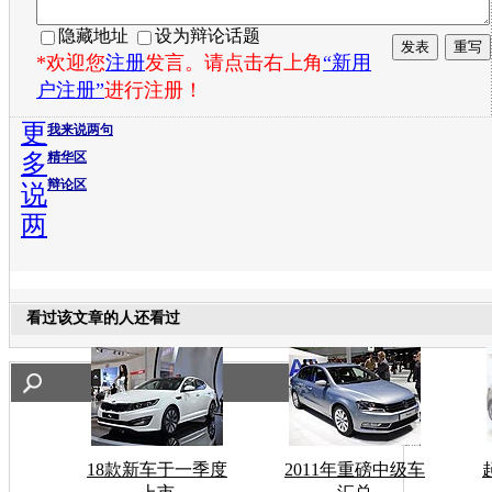
隐藏地址
设为辩论话题
*欢迎您
注册
发言。请点击右上角
“新用
户注册”
进行注册！
更
我来说两句
多
精华区
辩论区
说
两
看过该文章的人还看过
18款新车于一季度
2011年重磅中级车