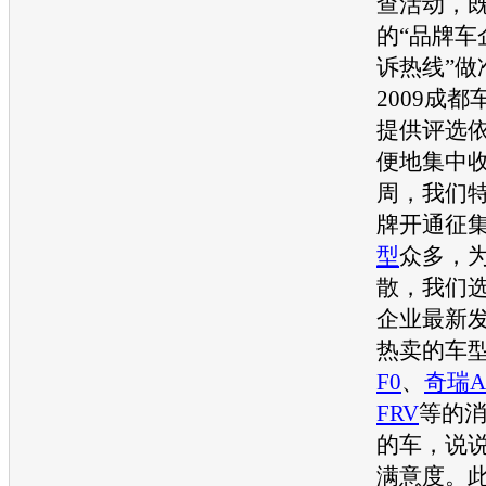
查活动，
的“品牌车
诉热线”做
2009成
提供评选
便地集中
周，我们
牌开通征
型
众多，
散，我们
企业最新
热卖的
车
F0
、
奇瑞A
FRV
等的
的车，说
满意度。