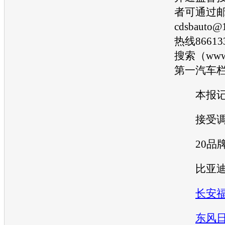
者可通过
cdsbauto
热线8661
搜索（www.
第
一汽
车
本报记者
接受调
20品
比亚迪
长安
东风