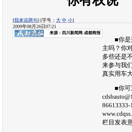
你有权说
[
我来说两句
] [字号：
大
中
小
]
2009年08月26日07:21
来源：
四川新闻网-成都商报
■你是这
主吗？你
多些还是
来参与我们
真实用车大
■你可
cdsbauto
866133
www.cdqs
栏目发表