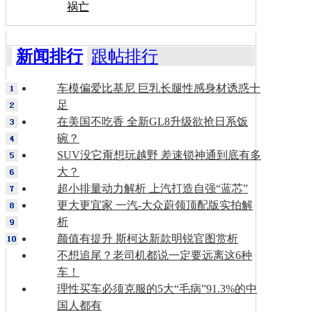
祸亡
新闻排行
跟帖排行
车模偏爱比基尼 巨乳长腿性感身材诱惑十
足
在美国不吃香 全新GL8升级欲抢日系饭
碗？
SUV没它甭想玩越野 差速锁神通到底有多
大？
超小排量动力解析 上汽打造自强“蓝芯”
更大更宜家 一汽-大众蔚领顶配版实拍解
析
颜值有提升 斯柯达新款明锐官图赏析
不想追尾？老司机都说一定要远离这6种
车！
理性买车必须克服的5大“毛病”91.3%的中
国人都有