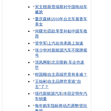
宋文楷
|
新普瑞斯衬中国电动车
尴尬
重庆森林
|
2010年台北车展香车
美女
何曙光
|
四款享受补贴中级车推
荐
管学军
|
上汽在传承路上加速
张少华
|
对新能源汽车不限牌摇
号
清风网影
|
北京限购 车企也迷
茫
程国顺
|
自主高端究竟有多难？
王灿彬
|
自主品牌究竟谁"自
主"了？
现代新能源汽车
|
丰田定明年汽
车销量
每年购车指标将动态调整
|
管欣
教授