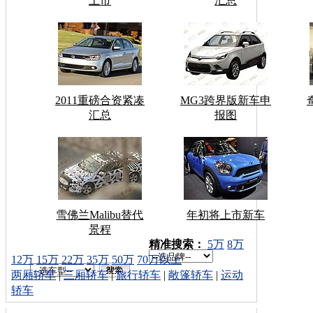
上市
汇总
2011重磅合资紧凑
MG3跨界版新车申
汇总
报图
雪佛兰Malibu替代
年初将上市新车
景程
车型搜索：
精准搜索：
5万
8万
12万
15万
22万
35万
50万
70万以上
两厢轿车
|
三厢轿车
|
旅行轿车
|
敞篷轿车
|
运动
轿车