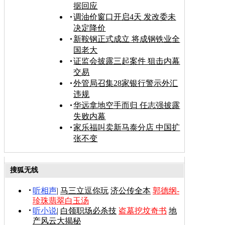
据回应
调油价窗口开启4天 发改委未
决定降价
新鞍钢正式成立 将成钢铁业全
国老大
证监会披露三起案件 狙击内幕
交易
外管局召集28家银行警示外汇
违规
华远拿地空手而归 任志强披露
失败内幕
家乐福叫卖新马泰分店 中国扩
张不变
搜狐无线
听相声
|
马三立逗你玩
济公传全本
郭德纲-
珍珠翡翠白玉汤
听小说
|
白领职场必杀技
盗墓挖坟奇书
地
产风云大揭秘