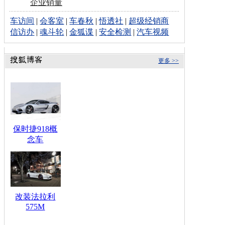
企业销量
车访间
|
会客室
|
车春秋
|
悟透社
|
超级经销商
信访办
|
魂斗轮
|
金狐谍
|
安全检测
|
汽车视频
更多 >>
保时捷918概
念车
改装法拉利
575M