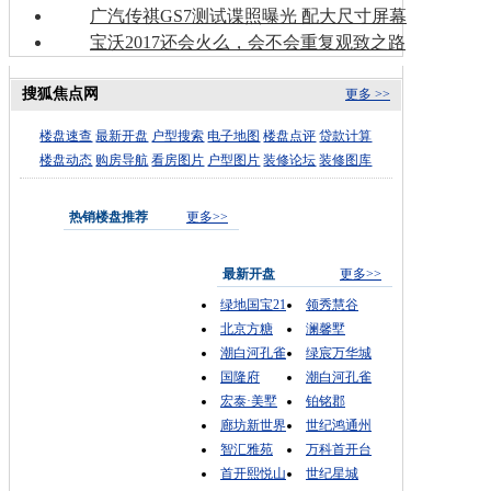
广汽传祺GS7测试谍照曝光 配大尺寸屏幕
宝沃2017还会火么，会不会重复观致之路
搜狐焦点网
更多 >>
楼盘速查
最新开盘
户型搜索
电子地图
楼盘点评
贷款计算
楼盘动态
购房导航
看房图片
户型图片
装修论坛
装修图库
热销楼盘推荐
更多>>
最新开盘
更多>>
绿地国宝21
领秀慧谷
北京方糖
澜馨墅
潮白河孔雀
绿宸万华城
国隆府
潮白河孔雀
宏泰·美墅
铂铭郡
廊坊新世界
世纪鸿通州
智汇雅苑
万科首开台
首开熙悦山
世纪星城