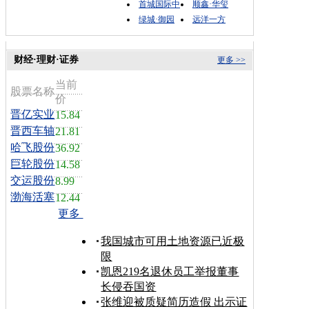
首城国际中
顺鑫·华玺
绿城·御园
远洋一方
财经·理财·证券
更多 >>
当前
股票名称
价
晋亿实业
15.84
晋西车轴
21.81
哈飞股份
36.92
巨轮股份
14.58
交运股份
8.99
渤海活塞
12.44
更多
我国城市可用土地资源已近极
限
凯恩219名退休员工举报董事
长侵吞国资
张维迎被质疑简历造假 出示证