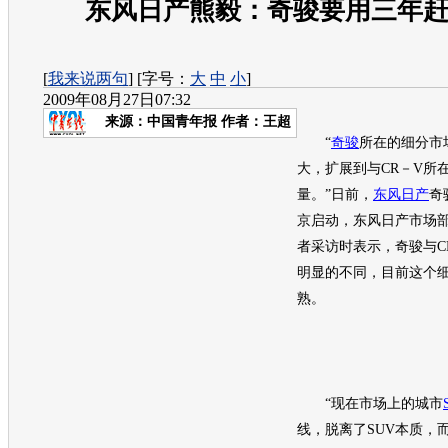
东风日产熊毅：奇骏要用三年赶超
[
我来说两句
] [字号：
大
中
小
]
2009年08月27日07:32
来源：
中国青年报
作者：王超
“
奇骏
所在的细分市
大，扩展到与CR－V所
量。”日前，
东风日产
奇
京启动，
东风日产
市场
者采访时表示，
奇骏
与
明显的不同，目前这个
熟。
“现在市场上的城市
线，脱离了
SUV
本质，