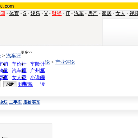
新闻
-
体育
-
S
-
娱乐
-
V
-
财经
-
IT
-
汽车
-
房产
-
家居
-
女人
-
视
更多>>
论
>
汽车评
论
>
产业评论
车销
车价计
车险计
量
算
算
购优
汽车投
广州车
惠
诉
展
型查
女人宝
小说阅
询
典
读
购置税
论坛
二手车
底价买车