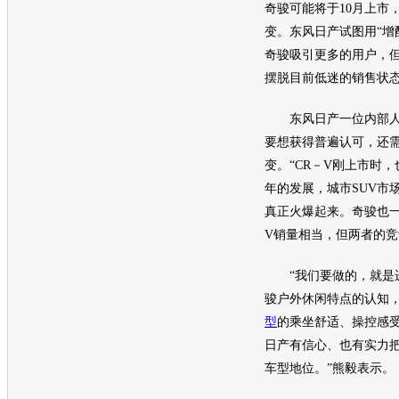
奇骏
可能将于10月上市
变。
东风日产
试图用“增
奇骏
吸引更多的用户，
摆脱目前低迷的销售状
东风日产
一位内部
要想获得普遍认可，还
变。“CR－V刚上市时
年的发展，城市
SUV
市
真正火爆起来。
奇骏
也
V销量相当，但两者的竞
“我们要做的，就是
骏
户外休闲特点的认知
型
的乘坐舒适、操控感
日产
有信心、也有实力
车型
地位。”熊毅表示。