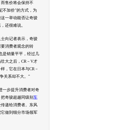
，而售价将会保持不
配不加价”的方式，为
但这一举动能否让
奇骏
态，还很难说。
人士向记者表示，
奇骏
需要消费者观念的转
，也是销量平平，经过几
场壮大之后，CR－V才
一样，它在日本与CR－
争关系却不大。”
进一步提升消费者对
奇
，把
奇骏
超越同级别
车
受传递给消费者。
东风
把它做到细分市场领军