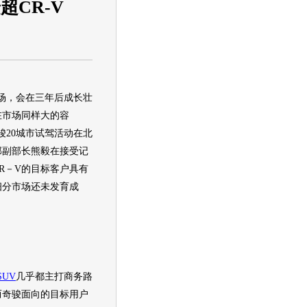
CR-V
场，会在三年后成长壮
在市场同样大的容
骏
20城市试驾活动在北
部副部长熊毅在接受记
CR－V的目标客户具有
细分市场还未发育成
SUV
几乎都主打商务路
而
奇骏
面向的目标用户