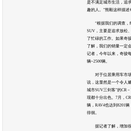
是不满足城市生活，追
趣的人。”熊毅这样描述
“根据我们的调查，
SUV
，主要是追求放松
了忙碌的工作。如果
奇
了解，我们的销量一定会
记者，今年以来，
奇骏
辆~2500辆。
对于位居乘用车市场
说，这显然是一个令人尴
城市
SUV
三剑客”的CR－
现都十分出色。7月，CR－
辆，
RAV4
也达到8201
徘徊。
据记者了解，增加很