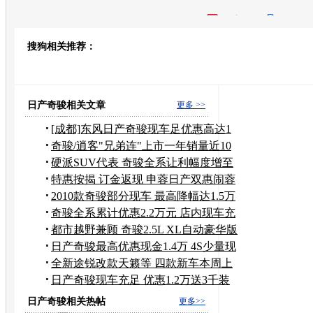
开心网
人人网
豆瓣
搜狗相关推荐：
转发至：
日产奇骏相关文章
更多 >>
[成都]东风日产奇骏现车足优惠高达1
万元
奇骏/逍客"兄弟连"上市一年销量近10
万辆
硬派SUV代表 奇骏全系让利幅度增至
1万8
特惠按揭 订金返现 申蓉日产双惠闹蓉
城
2010款奇骏部分现车 最高降幅达1.5万
元
奇骏全系累计优惠2.2万元 店内现车充
足
都市越野兼顾 奇骏2.5L XL自动豪华版
日产奇骏最高优惠现金1.4万 4S少量现
车
全新途锐改款天籁等 四款新车本周上
市
日产奇骏现车充足 优惠1.2万送3千装
潢
日产奇骏相关热帖
更多>>