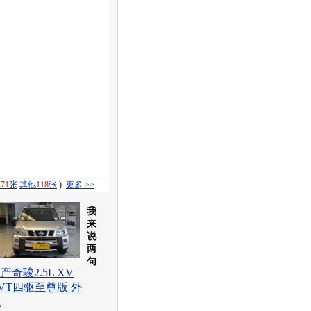
解
71
张
其他
118
张
)
更多 >>
我
来
说
两
句
产奇骏2.5L XV
VT四驱至尊版 外
观