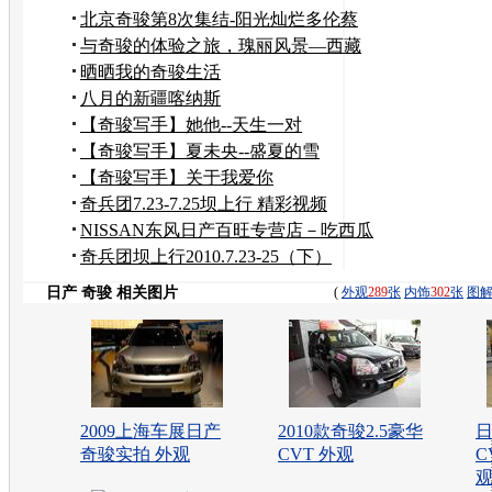
北京奇骏第8次集结-阳光灿烂多伦蔡
木山！
与奇骏的体验之旅，瑰丽风景—西藏
晒晒我的奇骏生活
八月的新疆喀纳斯
【奇骏写手】她他--天生一对
【奇骏写手】夏未央--盛夏的雪
【奇骏写手】关于我爱你
奇兵团7.23-7.25坝上行 精彩视频
NISSAN东风日产百旺专营店－吃西瓜
比赛
奇兵团坝上行2010.7.23-25（下）
日产 奇骏 相关图片
(
外观
289
张
内饰
302
张
图
2009上海车展日产
2010款奇骏2.5豪华
日
奇骏实拍 外观
CVT 外观
C