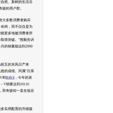
求自然、新鲜的生活乐
奇骏
的用户群。
绝大多数消费者购买
、休闲，而不仅仅是为
骏
能更多地被消费者所
取得突破。”熊毅告诉
每月的销量能达到2000
前五的
东风日产
来
尬的成绩。同属“日系
V和
RAV4
，今年的表
V销量达到10116
辆，而
奇骏
却一直在低谷
多实用配置的升级版