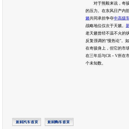
对于熊毅来说，
奇
的压力。在
东风日产
内
籁
共同承担争夺
中高级
战略地位仅次于
天籁
。
老
天籁
曾经不温不火的
反复强调的“慢热论”。
在
奇骏
身上，但它的市
在三年后与CR－V所在
个未知数。