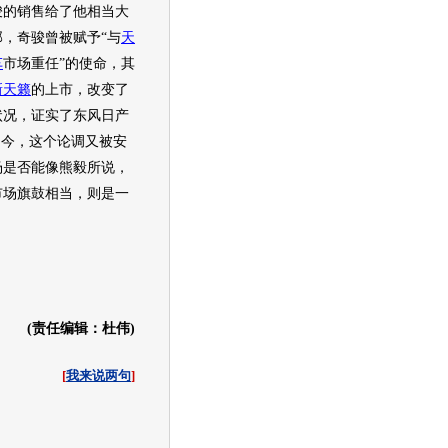
骏
的销售给了他相当大
部，
奇骏
曾被赋予“与
天
车
市场重任”的使命，其
新天籁
的上市，改变了
状况，证实了
东风日产
如今，这个论调又被安
场是否能像熊毅所说，
市场旗鼓相当，则是一
(责任编辑：杜伟)
[
我来说两句
]