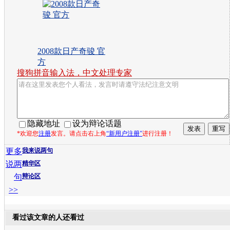
2008款日产奇骏 官
方
搜狗拼音输入法，中文处理专家
隐藏地址
设为辩论话题
*欢迎您
注册
发言。请点击右上角
“新用户注册”
进行注册！
更多
我来说两句
说两
精华区
句
辩论区
>>
看过该文章的人还看过