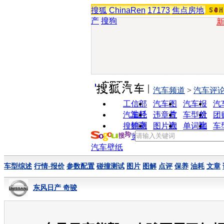
搜狐
ChinaRen
17173
焦点房地
产
搜狗
实用工具
汽车频道
>
汽车评
工信部
汽车图
汽车报
汽
油耗
片
价
汽车经
违章查
车型对
团
销商
询
比
搜狗浏
图片欣
单词翻
车
览器
赏
译
汽车壁纸
车型综述
行情-报价
参数配置
碰撞测试
图片
图解
点评
保养
油耗
文章
东风日产 奇骏