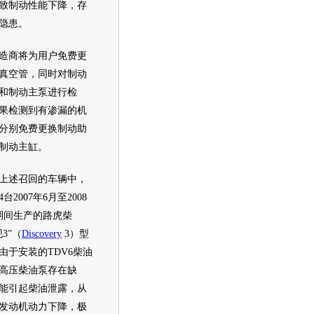
致制动性能下降，存
隐患。
商将为用户免费更
真空管，同时对制动
和制动主泵进行检
果检测到有渗漏的机
分别免费更换制动助
制动主缸。
上述
召回
的车辆中，
4台2007年6月至2008
期间生产的
路虎
柴
3
”（
Discovery
3）型
由于安装的TDV6柴油
高压柴油泵存在缺
能引起柴油泄露，从
发动机
动力下降，极