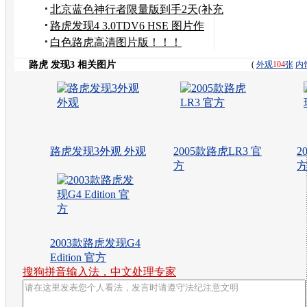
3-图片精选版
北京蓝色神行者限量版到手2天(补充
500公里行车感
路虎发现4 3.0TDV6 HSE 图片作
业！！
白色路虎高清图片版！！！
路虎 发现3 相关图片
(
外观
104
张
内
路虎发现3外观 外观
2005款路虎LR3 官
2
方
2003款路虎发现G4
Edition 官方
搜狗拼音输入法，中文处理专家