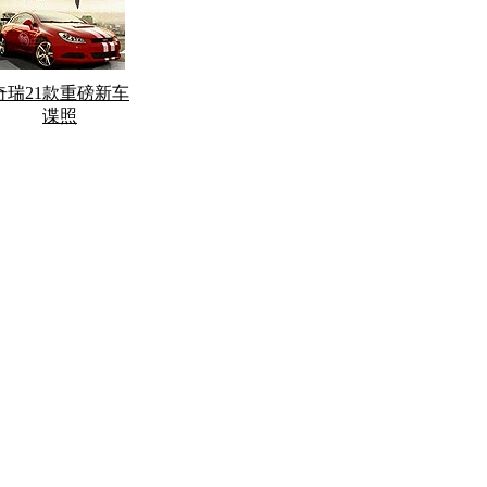
奇瑞21款重磅新车
谍照