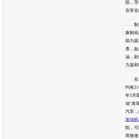
陷，导
在安全
制造
换制动
助力器
查，如
油，则
力器和
在
约有21
年5月
油“
发现
汽车
，
发动机
陷，可
而致使