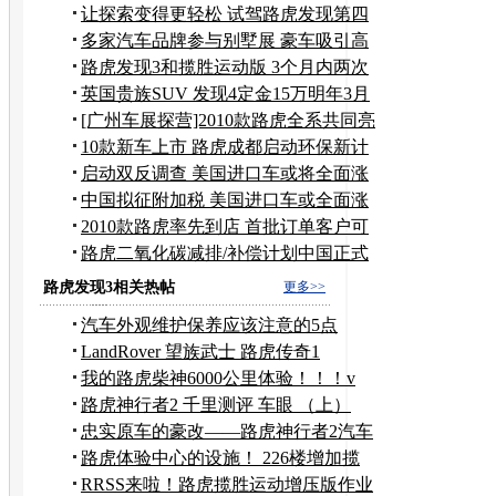
让探索变得更轻松 试驾路虎发现第四
代
多家汽车品牌参与别墅展 豪车吸引高
端用户
路虎发现3和揽胜运动版 3个月内两次
召回
英国贵族SUV 发现4定金15万明年3月
提车
[广州车展探营]2010款路虎全系共同亮
相
10款新车上市 路虎成都启动环保新计
划
启动双反调查 美国进口车或将全面涨
价
中国拟征附加税 美国进口车或全面涨
价
2010款路虎率先到店 首批订单客户可
提车
路虎二氧化碳减排/补偿计划中国正式
启动
路虎发现3相关热帖
更多>>
汽车外观维护保养应该注意的5点
LandRover 望族武士 路虎传奇1
我的路虎柴神6000公里体验！！！v
路虎神行者2 千里测评 车眼 （上）
忠实原车的豪改——路虎神行者2汽车
音响改装
路虎体验中心的设施！ 226楼增加揽
胜的PP
RRSS来啦！路虎揽胜运动增压版作业