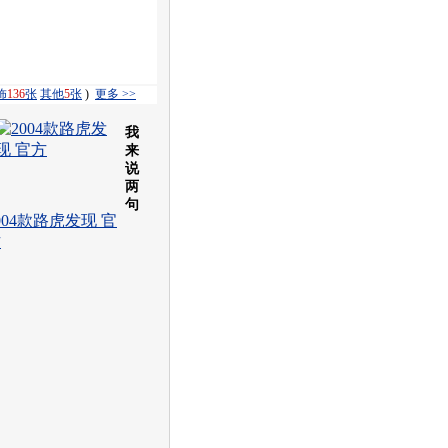
饰
136
张
其他
5
张
)
更多 >>
我
来
说
两
句
004款路虎发现 官
方