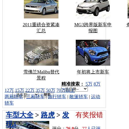
2011重磅合资紧凑
MG3跨界版新车申
汇总
报图
雪佛兰Malibu替代
年初将上市新车
景程
车型搜索：
精准搜索：
5万
8万
12万
15万
22万
35万
50万
70万以上
两厢轿车
|
三厢轿车
|
旅行轿车
|
敞篷轿车
|
运动
轿车
车型大全
>
路虎
>
发
有奖报错
现3
评分：
76.0
分
77
人已评