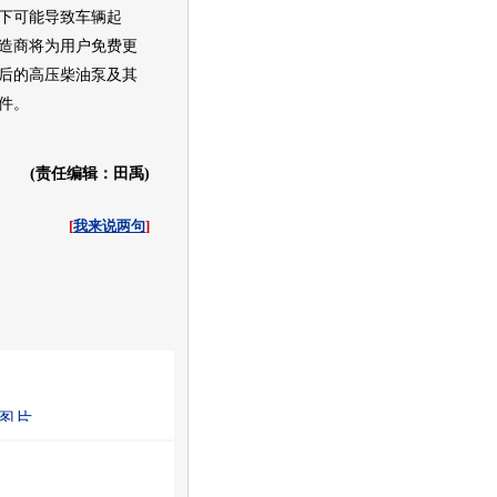
下可能导致车辆起
造商将为用户免费更
后的高压柴油泵及其
件。
(责任编辑：田禹)
[
我来说两句
]
收起
白社会
百度i贴吧
图片