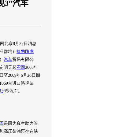
现3”汽车
北京8月27日消息
汪群均）
捷豹
路虎
）
汽车
贸易有限公
定明天起
召回
2005年
1日至2009年6月26日期
1069台进口
路虎
柴
3
”型
汽车
。
回
是因为真空助力管
和高压柴油泵存在缺