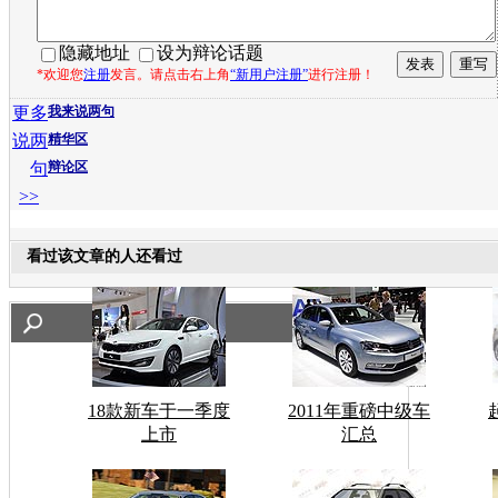
隐藏地址
设为辩论话题
*欢迎您
注册
发言。请点击右上角
“新用户注册”
进行注册！
更多
我来说两句
说两
精华区
句
辩论区
>>
看过该文章的人还看过
18款新车于一季度
2011年重磅中级车
上市
汇总