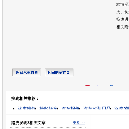
端情况
火。制
换改进
相关附
开心网
人人网
豆瓣
搜狗相关推荐：
转发至：
路虎维修
捷豹轿车
汽车报价
汽车改装用品
路虎的
汽车捷豹
柴油路虎
路虎价格
汽车召回评估
捷豹汽车价格
路虎发现3相关文章
更多 >>