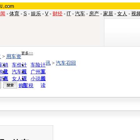
新闻
-
体育
-
S
-
娱乐
-
V
-
财经
-
IT
-
汽车
-
房产
-
家居
-
女人
-
视
更多>>
道
>
用车资
讯
>
汽车召回
车销
车价计
车险计
量
算
算
购优
汽车投
广州车
惠
诉
展
型查
女人宝
小说阅
询
典
读
购置税