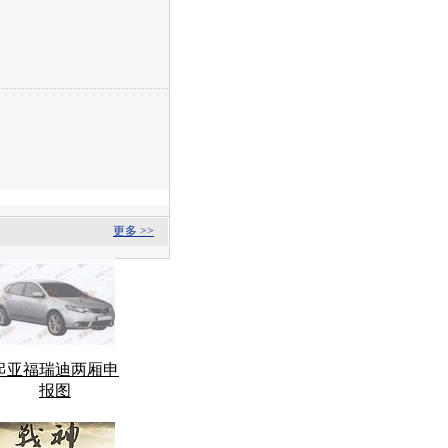
更多 >>
起亚福瑞迪两厢申
报图