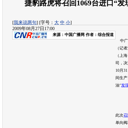
捷豹路虎将召回1069台进口“发
[
我来说两句
] [字号：
大
中
小
]
2009年08月27日17:00
来源：
中国广播网
作者：综合报道
中广网
（记者
（上海
司，决
10月3
间生产
油“
发现
此次
召
单向阀