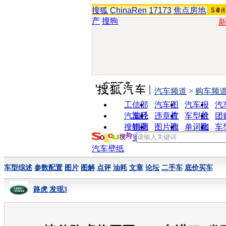
搜狐
ChinaRen
17173
焦点房地
产
搜狗
实用工具
汽车频道
>
购车频
工信部
汽车图
汽车报
汽
油耗
片
价
汽车经
违章查
车型对
团
销商
询
比
搜狗浏
图片欣
单词翻
车
览器
赏
译
汽车壁纸
车型综述
参数配置
图片
图解
点评
油耗
文章
论坛
二手车
底价买车
路虎 发现3