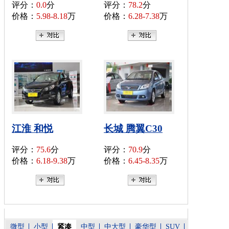
评分：
0.0
分
评分：
78.2
分
价格：
5.98-8.18
万
价格：
6.28-7.38
万
江淮 和悦
长城 腾翼C30
评分：
75.6
分
评分：
70.9
分
价格：
6.18-9.38
万
价格：
6.45-8.35
万
微型
小型
紧凑
中型
中大型
豪华型
SUV