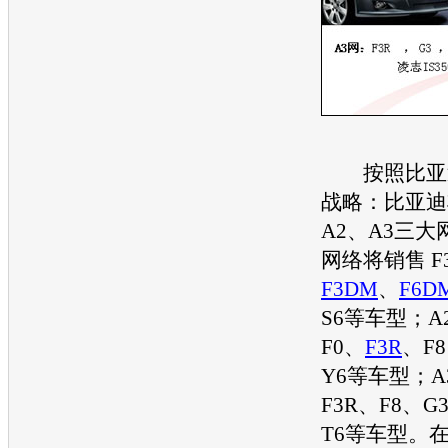
按照
比亚
战略：
比亚迪
A2、A3三大
网络将销售 F
F3DM
、
F6D
S6等
车型
；A
F0、
F3R
、F
Y6等
车型
；A
F3R
、F8、G
T6等
车型
。