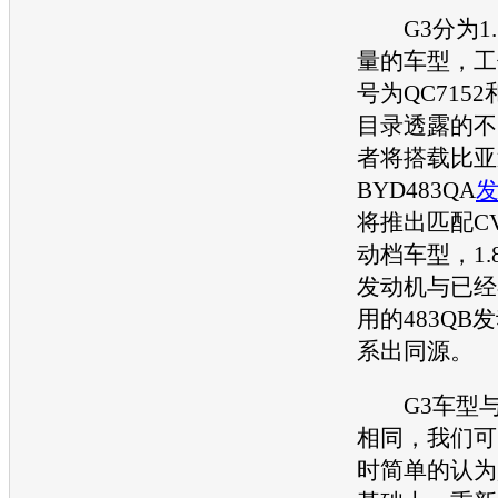
G3分为1.5
量的
车型
，工
号为QC7152
目录透露的不
者将搭载
比亚
BYD483QA
将推出匹配C
动档
车型
，1
发动机
与已经
用的483QB
发
系出同源。
G3
车型
与
相同，我们可
时简单的认为