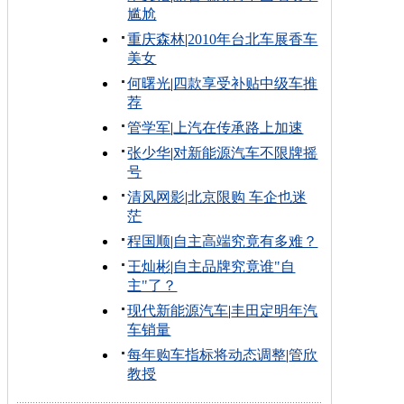
尴尬
重庆森林
|
2010年台北车展香车
美女
何曙光
|
四款享受补贴中级车推
荐
管学军
|
上汽在传承路上加速
张少华
|
对新能源汽车不限牌摇
号
清风网影
|
北京限购 车企也迷
茫
程国顺
|
自主高端究竟有多难？
王灿彬
|
自主品牌究竟谁"自
主"了？
现代新能源汽车
|
丰田定明年汽
车销量
每年购车指标将动态调整
|
管欣
教授