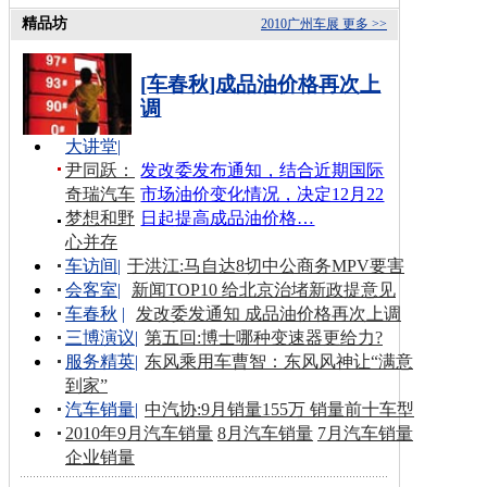
精品坊
2010广州车展
更多 >>
[车春秋]成品油价格再次上
调
大讲堂
|
尹同跃：
发改委发布通知，结合近期国际
奇瑞汽车
市场油价变化情况，决定12月22
梦想和野
日起提高成品油价格…
心并存
车访间
|
于洪江:马自达8切中公商务MPV要害
会客室
|
新闻TOP10 给北京治堵新政提意见
车春秋
|
发改委发通知 成品油价格再次上调
三博演议
|
第五回:博士哪种变速器更给力?
服务精英
|
东风乘用车曹智：东风风神让“满意
到家”
汽车销量
|
中汽协:9月销量155万 销量前十车型
2010年9月汽车销量
8月汽车销量
7月汽车销量
企业销量