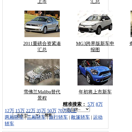
上市
汇总
2011重磅合资紧凑
MG3跨界版新车申
汇总
报图
雪佛兰Malibu替代
年初将上市新车
景程
车型搜索：
精准搜索：
5万
8万
12万
15万
22万
35万
50万
70万以上
两厢轿车
|
三厢轿车
|
旅行轿车
|
敞篷轿车
|
运动
轿车