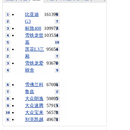
比亚迪
161399
G3
标致408
109973
雪铁龙世
103534
嘉
莲花L3三
95654
厢
雪铁龙爱
93670
丽舍
雪佛兰科
67696
鲁兹
大众朗逸
59895
大众速腾
57915
大众宝来
56578
别克凯越
49678