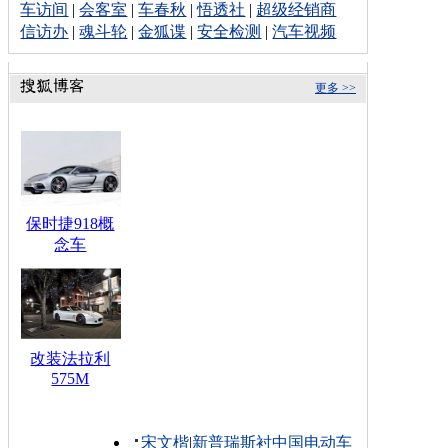
车访间
|
会客室
|
车春秋
|
悟透社
|
超级经销商
信访办
|
魂斗轮
|
金狐谍
|
安全检测
|
汽车视频
更多 >>
保时捷918概
念车
改装法拉利
575M
宋文楷
|
新普瑞斯衬中国电动车