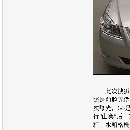
此次
搜狐
照是前脸无伪
次曝光。G3
行“山寨”后
杠、水箱格栅