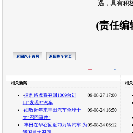
遇，具有积
(责任编
开心网
人人网
豆瓣
相关新闻
相关
转发至：
·
捷豹路虎将召回1069台进
09-08-27 17:00
口"发现3"汽车
·
细数近年来丰田汽车全球十
09-08-24 16:50
大"召回事件"
·
丰田在华召回近70万辆汽车 为
09-08-24 06:12
我国最大召回