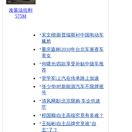
改装法拉利
575M
宋文楷
|
新普瑞斯衬中国电动车
尴尬
重庆森林
|
2010年台北车展香车
美女
何曙光
|
四款享受补贴中级车推
荐
管学军
|
上汽在传承路上加速
张少华
|
对新能源汽车不限牌摇
号
清风网影
|
北京限购 车企也迷
茫
程国顺
|
自主高端究竟有多难？
王灿彬
|
自主品牌究竟谁"自
主"了？