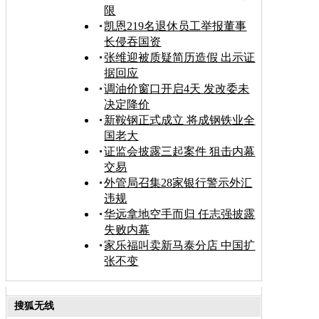
限
凯恩219名退休员工举报董事
长侵吞国资
张维迎被质疑简历造假 出示证
据回应
调油价窗口开启4天 发改委未
决定降价
新鞍钢正式成立 将成钢铁业全
国老大
证监会披露三起案件 狙击内幕
交易
外管局召集28家银行警示外汇
违规
华远拿地空手而归 任志强披露
失败内幕
家乐福叫卖新马泰分店 中国扩
张不变
搜狐无线