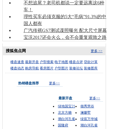
不想追尾？老司机都说一定要远离这6种
车！
理性买车必须克服的5大“毛病”91.3%的中
国人都有
广汽传祺GS7测试谍照曝光 配大尺寸屏幕
宝沃2017还会火么，会不会重复观致之路
搜狐焦点网
更多 >>
楼盘速查
最新开盘
户型搜索
电子地图
楼盘点评
贷款计算
楼盘动态
购房导航
看房图片
户型图片
装修论坛
装修图库
热销楼盘推荐
更多>>
最新开盘
更多>>
绿地国宝21
领秀慧谷
北京方糖
澜馨墅
潮白河孔雀
绿宸万华城
国隆府
潮白河孔雀