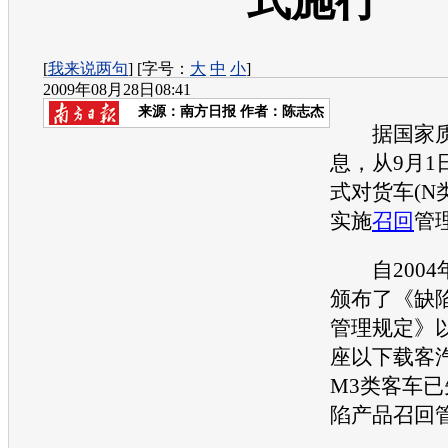
式施行
[
我来说两句
] [字号：
大
中
小
]
2009年08月28日08:41
来源：
南方日报
作者：陈志杰
据国家质
息，从9月1
式对货车(N
实施
召回
管
自2004年
颁布了《缺
管理规定》以
座以下载客
M3类客车
陷产品
召回