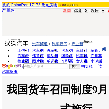
搜狐
ChinaRen
17173
焦点房地
产
搜狗
新闻
-
体育
-
S
-
娱乐
-
V
-
实用工具
更多>>
汽车频道
>
汽车新闻
>
产业新
闻
工信部
汽车图
汽车报
汽车销
车价计
车险计
油耗
片
价
量
算
算
汽车经
违章查
车型对
团购优
汽车投
广州车
销商
询
比
惠
诉
展
搜狗浏
图片欣
单词翻
车型查
女人宝
小说阅
览器
赏
译
询
典
读
购置税
汽车壁纸
我国货车召回制度9月