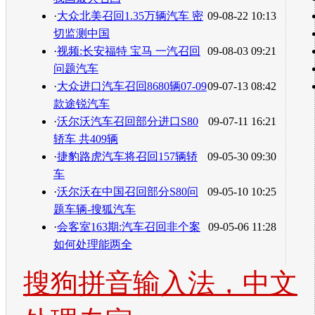
·
大众北美召回1.35万辆汽车 密
09-08-22 10:13
切监测中国
·
视频:长安福特 宝马 一汽召回
09-08-03 09:21
问题汽车
·
大众进口汽车召回8680辆07-09
09-07-13 08:42
款途锐汽车
·
沃尔沃汽车召回部分进口S80
09-07-11 16:21
轿车 共409辆
·
捷豹路虎汽车将召回157辆轿
09-05-30 09:30
车
·
沃尔沃在中国召回部分S80问
09-05-10 10:25
题车辆-搜狐汽车
·
会客室163期:汽车召回非个案
09-05-06 11:28
如何处理能两全
搜狗拼音输入法，中文