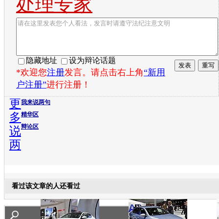
处理专家
隐藏地址
设为辩论话题
*欢迎您
注册
发言。请点击右上角
“新用
户注册”
进行注册！
更
我来说两句
多
精华区
辩论区
说
两
看过该文章的人还看过