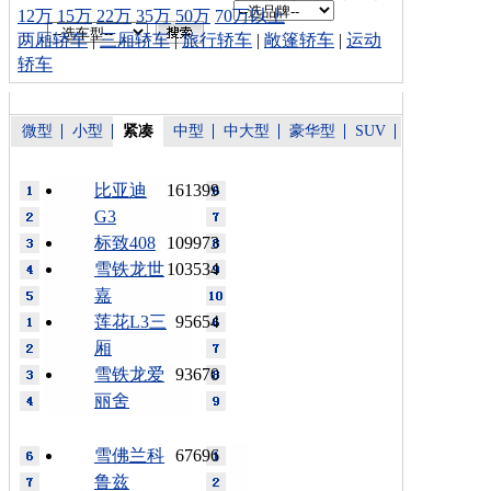
12万
15万
22万
35万
50万
70万以上
两厢轿车
|
三厢轿车
|
旅行轿车
|
敞篷轿车
|
运动
轿车
微型
小型
紧凑
中型
中大型
豪华型
SUV
比亚迪
161399
G3
标致408
109973
雪铁龙世
103534
嘉
莲花L3三
95654
厢
雪铁龙爱
93670
丽舍
雪佛兰科
67696
鲁兹