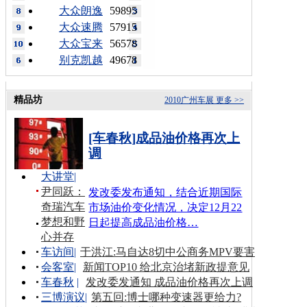
大众朗逸
59895
大众速腾
57915
大众宝来
56578
别克凯越
49678
精品坊
2010广州车展
更多 >>
[车春秋]成品油价格再次上
调
大讲堂
|
尹同跃：
发改委发布通知，结合近期国际
奇瑞汽车
市场油价变化情况，决定12月22
梦想和野
日起提高成品油价格…
心并存
车访间
|
于洪江:马自达8切中公商务MPV要害
会客室
|
新闻TOP10 给北京治堵新政提意见
车春秋
|
发改委发通知 成品油价格再次上调
三博演议
|
第五回:博士哪种变速器更给力?