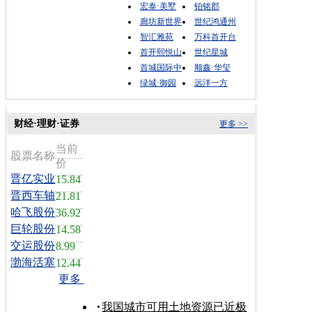
宏泰·美墅
铂铭郡
廊坊新世界
世纪鸿通州
智汇雅苑
万科首开台
首开熙悦山
世纪星城
首城国际中
顺鑫·华玺
绿城·御园
远洋一方
财经·理财·证券
更多 >>
当前
股票名称
价
晋亿实业
15.84
晋西车轴
21.81
哈飞股份
36.92
巨轮股份
14.58
交运股份
8.99
渤海活塞
12.44
更多
我国城市可用土地资源已近极