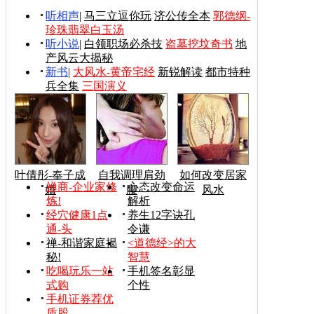
听相声
|
马三立逗你玩
济公传全本
郭德纲-
珍珠翡翠白玉汤
听小说
|
白领职场必杀技
盗墓挖坟奇书
地
产风云大揭秘
新书
|
大风水-黄帝宅经
新锐解读
都市特种
兵全集
三国演义
叶倩彤-奉子成
自我调理肩劲
如何改变居家
禅商-企业家修
心态改变命运
婚
腰
风水
炼!
解析
经穴健康1点
养生12字诀孔
通-头
令谦
禅-和谐家庭揭
<道德经>的大
秘!
智慧
吃喝玩乐一站
手机签名彰显
式购
个性
手机证券荐优
质股