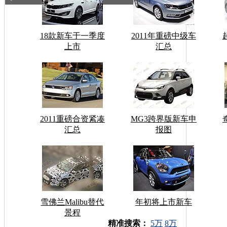
18款新车于一季度
2011年重磅中级车
上市
汇总
2011重磅合资紧凑
MG3跨界版新车申
汇总
报图
雪佛兰Malibu替代
年初将上市新车
景程
车型搜索：
精准搜索：
5万
8万