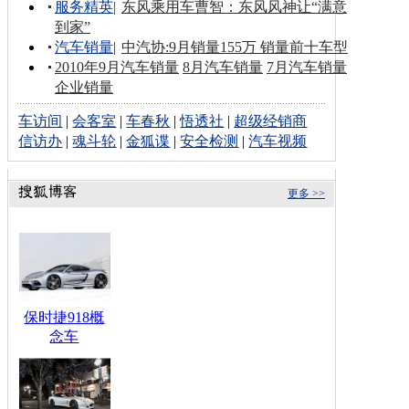
服务精英
|
东风乘用车曹智：东风风神让“满意
到家”
汽车销量
|
中汽协:9月销量155万 销量前十车型
2010年9月汽车销量
8月汽车销量
7月汽车销量
企业销量
车访间
|
会客室
|
车春秋
|
悟透社
|
超级经销商
信访办
|
魂斗轮
|
金狐谍
|
安全检测
|
汽车视频
更多 >>
保时捷918概
念车