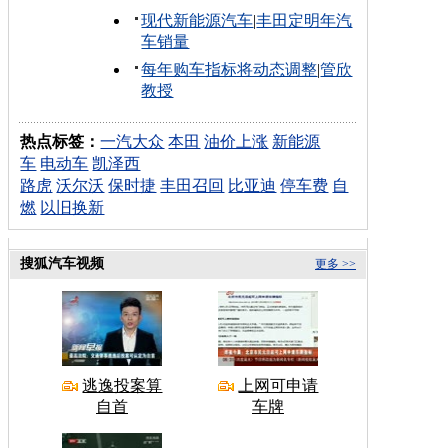
现代新能源汽车
|
丰田定明年汽
车销量
每年购车指标将动态调整
|
管欣
教授
热点标签：
一汽大众
本田
油价上涨
新能源
车
电动车
凯泽西
路虎
沃尔沃
保时捷
丰田召回
比亚迪
停车费
自
燃
以旧换新
搜狐汽车视频
更多 >>
逃逸投案算
上网可申请
自首
车牌