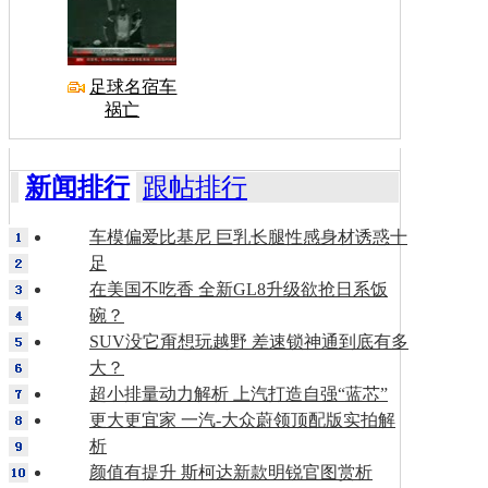
足球名宿车
祸亡
新闻排行
跟帖排行
车模偏爱比基尼 巨乳长腿性感身材诱惑十
足
在美国不吃香 全新GL8升级欲抢日系饭
碗？
SUV没它甭想玩越野 差速锁神通到底有多
大？
超小排量动力解析 上汽打造自强“蓝芯”
更大更宜家 一汽-大众蔚领顶配版实拍解
析
颜值有提升 斯柯达新款明锐官图赏析