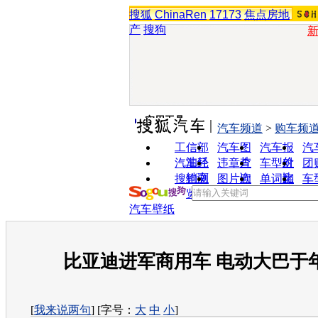
搜狐
ChinaRen
17173
焦点房地
产
搜狗
实用工具
汽车频道
>
购车频
工信部
汽车图
汽车报
汽
油耗
片
价
汽车经
违章查
车型对
团
销商
询
比
搜狗浏
图片欣
单词翻
车
览器
赏
译
汽车壁纸
比亚迪进军商用车 电动大巴于
[
我来说两句
] [字号：
大
中
小
]