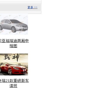
更多 >>
起亚福瑞迪两厢申
报图
奇瑞21款重磅新车
谍照