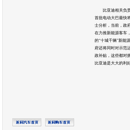
比亚迪
相关负
首批电动大巴最快
士分析，当前，政
在力推
新能源
客车
的“十城千辆”
新能
府还将同时对示范
政补贴，这些都对
比亚迪
是大大的利