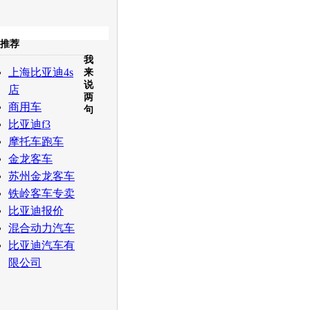
收起
推荐
我
白社会
百度i贴吧
上海比亚迪4s
来
说
店
两
商用车
句
比亚迪f3
摩托车跑车
金龙客车
苏州金龙客车
铁岭客车专卖
比亚迪报价
混合动力汽车
比亚迪汽车有
限公司