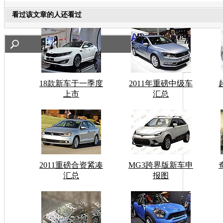
看过该文章的人还看过
18款新车于一季度
2011年重磅中级车
上市
汇总
2011重磅合资紧凑
MG3跨界版新车申
汇总
报图