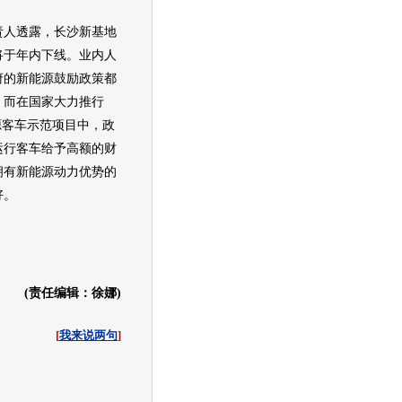
责人透露，长沙新基地
将于年内下线。业内人
府的
新能源
鼓励政策都
，而在国家大力推行
源
客车示范项目中，政
运行客车给予高额的财
拥有
新能源
动力优势的
好。
(责任编辑：徐娜)
[
我来说两句
]