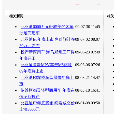
开心网
人人网
豆瓣
相关新闻
相关
转发至：
·
比亚迪6000万元轻取美的客车
09-07-30 11:45
涉足商用车
·
比亚迪E6年底上市 售价预计在
09-07-02 08:07
30万元左右
·
投产新商用车 海马郑州工厂将
09-06-23 07:49
年底开工
·
比亚迪首款MPV车型M6露脸
09-03-06 07:26
09年底将上市
·
比亚迪F3双模车型最快年底上
08-08-21 14:47
市
·
依维柯都灵轻型商用车 年底在
08-03-18 16:41
俄罗斯投产
·
比亚迪F3年底脱销 终端成交价
08-01-08 09:50
上涨3000元