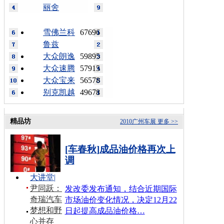
丽舍
雪佛兰科
67696
鲁兹
大众朗逸
59895
大众速腾
57915
大众宝来
56578
别克凯越
49678
精品坊
2010广州车展
更多 >>
[车春秋]成品油价格再次上
调
大讲堂
|
尹同跃：
发改委发布通知，结合近期国际
奇瑞汽车
市场油价变化情况，决定12月22
梦想和野
日起提高成品油价格…
心并存