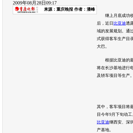
2009年08月28日09:17
来源：
重庆晚报
作者：潘峰
继上月底成功收
后，近日
比亚迪
透
域的发展规划。通
式获得客车生产目
大巴。
根据
比亚迪
的
将在长沙基地进行
及轿车项目等生产
其中，客车项目将
目今年9月下旬动
比亚迪
继西安、深
产基地。