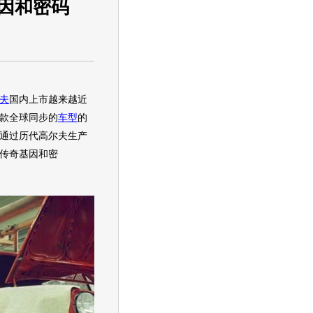
因和密码
夫
国内上市越来越近
款全球同步的
车型
的
通过历代
高尔夫
生产
传奇基因和密