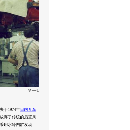
第一代
高尔夫
生产线
夫
于1974年
日内瓦车
放弃了传统的后置风
采用水冷四缸
发动