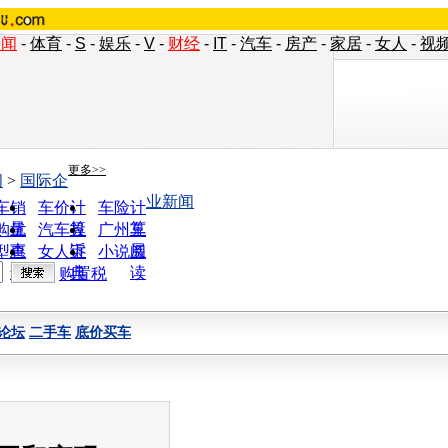
新闻
-
体育
-
S
-
娱乐
-
V
-
财经
-
IT
-
汽车
-
房产
-
家居
-
女人
-
视
更多>>
闻
>
国际企
业新闻
车销
车价计
车险计
量
算
算
购优
汽车投
广州车
惠
诉
展
型查
女人宝
小说阅
询
典
读
购置税
论坛
二手车
底价买车