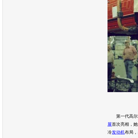
第一代
高尔
展
首次亮相，她
冷
发动机
布局，