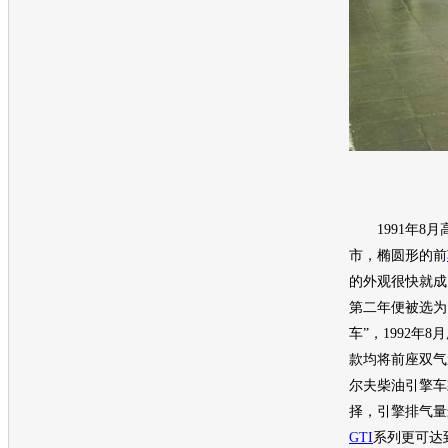
1991年8月
市，椭圆形的前
的外观很快就成
第二年便被选为1
车
”，1992年8
款均将前座双气
尔夫
柴油引擎车
择，引擎排气量
GTI
系列更可达到