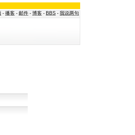
频
-
播客
-
邮件
-
博客
-
BBS
-
我说两句