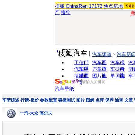
搜狐
ChinaRen
17173
焦点房地
产
搜狗
实用工具
汽车频道
>
汽车新
工信部
汽车图
汽车报
汽
油耗
片
价
汽车经
违章查
车型对
团
销商
询
比
搜狗浏
图片欣
单词翻
车
览器
赏
译
汽车壁纸
车型综述
行情-报价
参数配置
碰撞测试
图片
图解
点评
保养
油耗
文章
一汽-大众 高尔夫