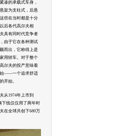
紧凑的承载式车身，
悬架为支柱式，后悬
这些在当时都是十分
以后各代
高尔夫
相
夫
具有同时代竞争者
，由于它在各种测试
颖而出，它称得上是
家用轿车。对于整个
高尔夫
的投产意味着
始——一个追求舒适
的开始。
夫
从1974年上市到
0万辆下线仅仅用了两年时
夫
在全球共创下680万
。