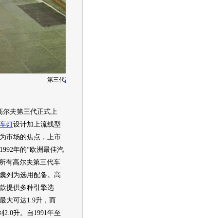
第三代
高尔夫
生产线
高尔夫
第三代正式上
车灯
设计加上流线型
为市场的焦点，上市
992年的“欧洲最佳
汽
月所有
高尔夫
第三代车
囊列为选用配备。
高
款提供多种引擎选
最大可达1.9升，而
2.0升。自1991年至