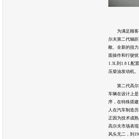
为满足顾客不
尔夫
第二代轴距
敞。全新的扭力
面操作和行驶状
1.3L到1.8 
压柴油
发动机
。
第二代
高尔
车辆在设计上是
序，在特殊搭建
人在
汽车
制造历
正因为技术成熟
高尔夫
市场表现
风头无二，到19