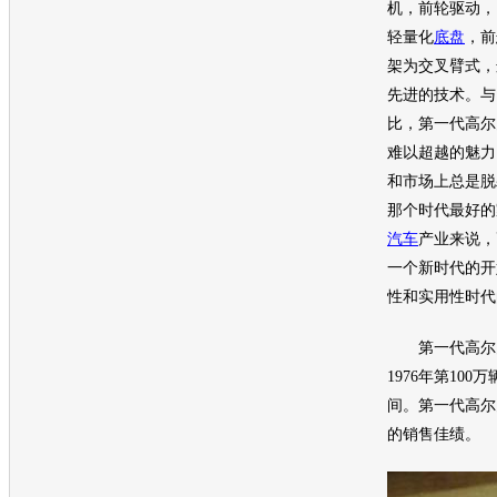
机
，前轮驱动，
轻量化
底盘
，前
架为交叉臂式，
先进的技术。与
比，第一代
高尔
难以超越的魅力
和市场上总是脱
那个时代最好的
汽车
产业来说，
一个新时代的开
性和实用性时代
第一代
高尔
1976年第10
间。第一代
高尔
的销售佳绩