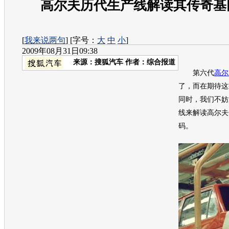
高尔夫历代生产线解读其传奇基
[
我来说两句
] [字号：
大
中
小
]
2009年08月31日09:38
来源：
搜狐汽车
作者：综合报道
第六代
高尔
了，而在期待这
同时，我们不妨
线来解读
高尔夫
码。