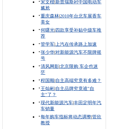
宋文楷
|
新普瑞斯衬中国电动车
尴尬
重庆森林
|
2010年台北车展香车
美女
何曙光
|
四款享受补贴中级车推
荐
管学军
|
上汽在传承路上加速
张少华
|
对新能源汽车不限牌摇
号
清风网影
|
北京限购 车企也迷
茫
程国顺
|
自主高端究竟有多难？
王灿彬
|
自主品牌究竟谁"自
主"了？
现代新能源汽车
|
丰田定明年汽
车销量
每年购车指标将动态调整
|
管欣
教授