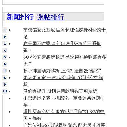
新闻排行
跟帖排行
车模偏爱比基尼 巨乳长腿性感身材诱惑十
足
在美国不吃香 全新GL8升级欲抢日系饭
碗？
SUV没它甭想玩越野 差速锁神通到底有多
大？
超小排量动力解析 上汽打造自强“蓝芯”
更大更宜家 一汽-大众蔚领顶配版实拍解
析
颜值有提升 斯柯达新款明锐官图赏析
不想追尾？老司机都说一定要远离这6种
车！
理性买车必须克服的5大“毛病”91.3%的中
国人都有
广汽传祺GS7测试谍照曝光 配大尺寸屏幕