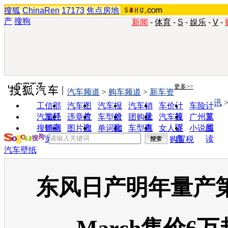
搜狐
ChinaRen
17173
焦点房地
产
搜狗
新闻
-
体育
-
S
-
娱乐
-
V
-
实用工具
更多>>
汽车频道
>
购车频道
>
新车资
讯
工信部
汽车图
汽车报
汽车销
车价计
车险计
油耗
片
价
量
算
算
汽车经
违章查
车型对
团购优
汽车投
广州车
销商
询
比
惠
诉
展
搜狗浏
图片欣
单词翻
车型查
女人宝
小说阅
览器
赏
译
询
典
读
购置税
汽车壁纸
东风日产明年量产