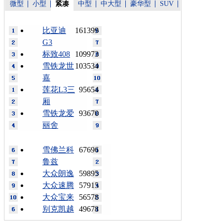
微型
小型
紧凑
中型
中大型
豪华型
SUV
比亚迪
161399
G3
标致408
109973
雪铁龙世
103534
嘉
莲花L3三
95654
厢
雪铁龙爱
93670
丽舍
雪佛兰科
67696
鲁兹
大众朗逸
59895
大众速腾
57915
大众宝来
56578
别克凯越
49678