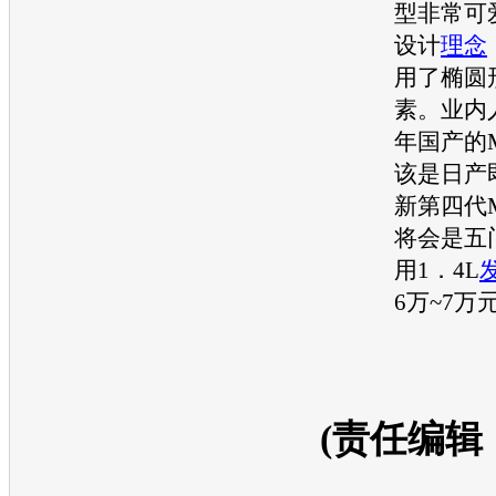
型非常可
设计
理念
用了椭圆
素。业内
年国产的M
该是
日产
新第四代M
将会是五
用1．4L
6万~7万
(责任编辑