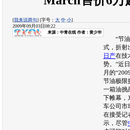
March售价6万
[
我来说两句
] [字号：
大
中
小
]
2009年09月03日08:22
来源：
中青在线
作者：黄少华
“节油
式，折射
日产
在技
势。”近
月的“20
节油极限
一箱油挑
下帷幕，
车公司市
在接受记
示，尽管