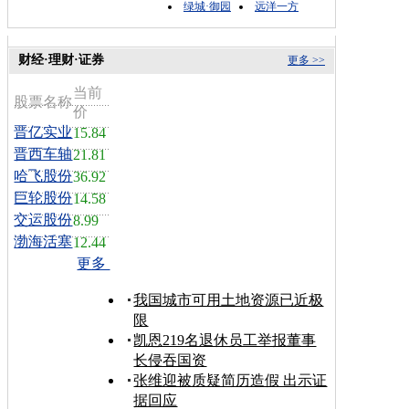
绿城·御园
远洋一方
财经·理财·证券
更多 >>
当前
股票名称
价
晋亿实业
15.84
晋西车轴
21.81
哈飞股份
36.92
巨轮股份
14.58
交运股份
8.99
渤海活塞
12.44
更多
我国城市可用土地资源已近极
限
凯恩219名退休员工举报董事
长侵吞国资
张维迎被质疑简历造假 出示证
据回应