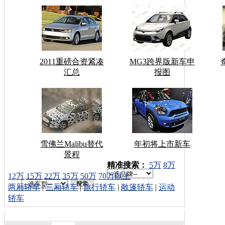
2011重磅合资紧凑
MG3跨界版新车申
汇总
报图
雪佛兰Malibu替代
年初将上市新车
景程
车型搜索：
精准搜索：
5万
8万
12万
15万
22万
35万
50万
70万以上
两厢轿车
|
三厢轿车
|
旅行轿车
|
敞篷轿车
|
运动
轿车