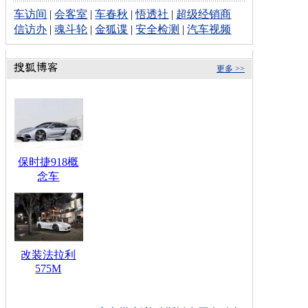
车访间
|
会客室
|
车春秋
|
悟透社
|
超级经销商
信访办
|
魂斗轮
|
金狐谍
|
安全检测
|
汽车视频
更多 >>
保时捷918概
念车
改装法拉利
575M