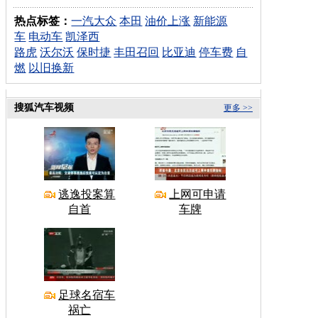
热点标签：
一汽大众
本田
油价上涨
新能源
车
电动车
凯泽西
路虎
沃尔沃
保时捷
丰田召回
比亚迪
停车费
自
燃
以旧换新
搜狐汽车视频
更多 >>
逃逸投案算
上网可申请
自首
车牌
足球名宿车
祸亡