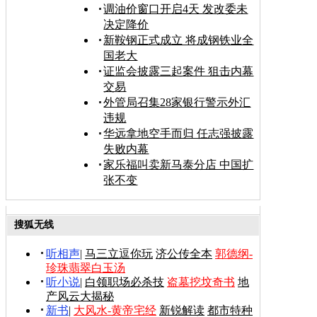
调油价窗口开启4天 发改委未
决定降价
新鞍钢正式成立 将成钢铁业全
国老大
证监会披露三起案件 狙击内幕
交易
外管局召集28家银行警示外汇
违规
华远拿地空手而归 任志强披露
失败内幕
家乐福叫卖新马泰分店 中国扩
张不变
搜狐无线
听相声
|
马三立逗你玩
济公传全本
郭德纲-
珍珠翡翠白玉汤
听小说
|
白领职场必杀技
盗墓挖坟奇书
地
产风云大揭秘
新书
|
大风水-黄帝宅经
新锐解读
都市特种