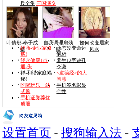
兵全集
三国演义
叶倩彤-奉子成
自我调理肩劲
如何改变居家
禅商-企业家修
心态改变命运
婚
腰
风水
炼!
解析
经穴健康1点
养生12字诀孔
通-头
令谦
禅-和谐家庭揭
<道德经>的大
秘!
智慧
吃喝玩乐一站
手机签名彰显
式购
个性
手机证券荐优
质股
设置首页
-
搜狗输入法
-