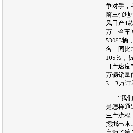
争对手，
前三强地
风日产
4
万，全车
53083
名，同比
105％，
日产
速度
万辆销量
3．3万
“我们
是怎样通
生产流程
挖掘出来
启动了第