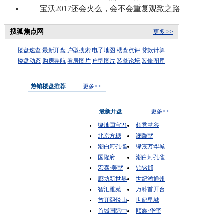
宝沃2017还会火么，会不会重复观致之路
搜狐焦点网
更多 >>
楼盘速查
最新开盘
户型搜索
电子地图
楼盘点评
贷款计算
楼盘动态
购房导航
看房图片
户型图片
装修论坛
装修图库
热销楼盘推荐
更多>>
最新开盘
更多>>
绿地国宝21
领秀慧谷
北京方糖
澜馨墅
潮白河孔雀
绿宸万华城
国隆府
潮白河孔雀
宏泰·美墅
铂铭郡
廊坊新世界
世纪鸿通州
智汇雅苑
万科首开台
首开熙悦山
世纪星城
首城国际中
顺鑫·华玺