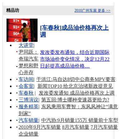
精品坊
2010广州车展
更多 >>
[车春秋]成品油价格再次上
调
大讲堂
|
尹同跃：
发改委发布通知，结合近期国际
奇瑞汽车
市场油价变化情况，决定12月22
梦想和野
日起提高成品油价格…
心并存
车访间
|
于洪江:马自达8切中公商务MPV要害
会客室
|
新闻TOP10 给北京治堵新政提意见
车春秋
|
发改委发通知 成品油价格再次上调
三博演议
|
第五回:博士哪种变速器更给力?
服务精英
|
东风乘用车曹智：东风风神让“满意
到家”
汽车销量
|
中汽协:9月销量155万 销量前十车型
2010年9月汽车销量
8月汽车销量
7月汽车销量
企业销量