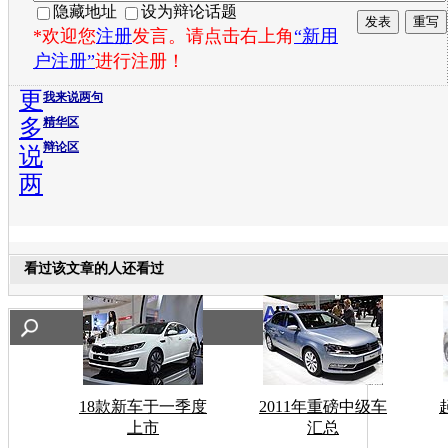
隐藏地址
设为辩论话题
*欢迎您
注册
发言。请点击右上角
“新用
户注册”
进行注册！
更
我来说两句
多
精华区
辩论区
说
两
看过该文章的人还看过
18款新车于一季度
2011年重磅中级车
上市
汇总