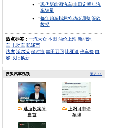
现代新能源汽车
|
丰田定明年汽
车销量
每年购车指标将动态调整
|
管欣
教授
热点标签：
一汽大众
本田
油价上涨
新能源
车
电动车
凯泽西
路虎
沃尔沃
保时捷
丰田召回
比亚迪
停车费
自
燃
以旧换新
搜狐汽车视频
更多 >>
逃逸投案算
上网可申请
自首
车牌