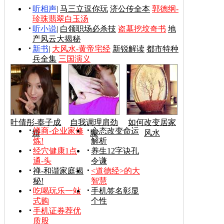
听相声
|
马三立逗你玩
济公传全本
郭德纲-
珍珠翡翠白玉汤
听小说
|
白领职场必杀技
盗墓挖坟奇书
地
产风云大揭秘
新书
|
大风水-黄帝宅经
新锐解读
都市特种
兵全集
三国演义
叶倩彤-奉子成
自我调理肩劲
如何改变居家
禅商-企业家修
心态改变命运
婚
腰
风水
炼!
解析
经穴健康1点
养生12字诀孔
通-头
令谦
禅-和谐家庭揭
<道德经>的大
秘!
智慧
吃喝玩乐一站
手机签名彰显
式购
个性
手机证券荐优
质股