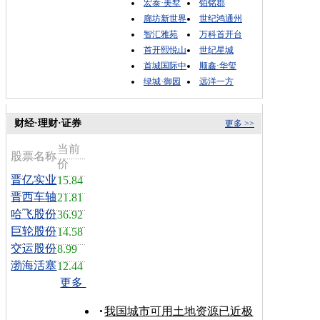
宏泰·美墅
铂铭郡
廊坊新世界
世纪鸿通州
智汇雅苑
万科首开台
首开熙悦山
世纪星城
首城国际中
顺鑫·华玺
绿城·御园
远洋一方
财经·理财·证券
更多 >>
当前
股票名称
价
晋亿实业
15.84
晋西车轴
21.81
哈飞股份
36.92
巨轮股份
14.58
交运股份
8.99
渤海活塞
12.44
更多
我国城市可用土地资源已近极