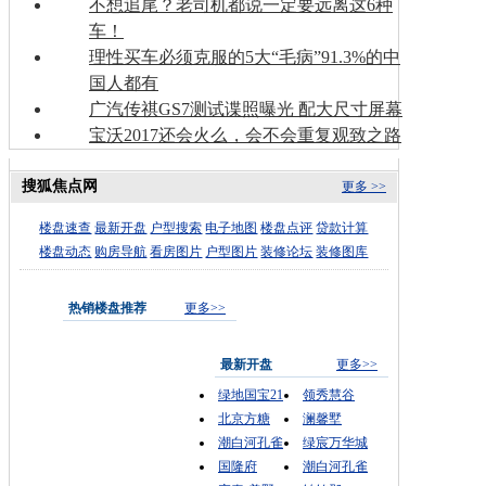
不想追尾？老司机都说一定要远离这6种
车！
理性买车必须克服的5大“毛病”91.3%的中
国人都有
广汽传祺GS7测试谍照曝光 配大尺寸屏幕
宝沃2017还会火么，会不会重复观致之路
搜狐焦点网
更多 >>
楼盘速查
最新开盘
户型搜索
电子地图
楼盘点评
贷款计算
楼盘动态
购房导航
看房图片
户型图片
装修论坛
装修图库
热销楼盘推荐
更多>>
最新开盘
更多>>
绿地国宝21
领秀慧谷
北京方糖
澜馨墅
潮白河孔雀
绿宸万华城
国隆府
潮白河孔雀