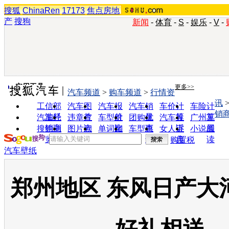
搜狐
ChinaRen
17173
焦点房地
产
搜狗
新闻
-
体育
-
S
-
娱乐
-
V
-
实用工具
更多>>
汽车频道
>
购车频道
>
行情资
讯
工信部
汽车图
汽车报
汽车销
车价计
车险计
销
油耗
片
价
量
算
算
汽车经
违章查
车型对
团购优
汽车投
广州车
销商
询
比
惠
诉
展
搜狗浏
图片欣
单词翻
车型查
女人宝
小说阅
览器
赏
译
询
典
读
购置税
汽车壁纸
郑州地区 东风日产大