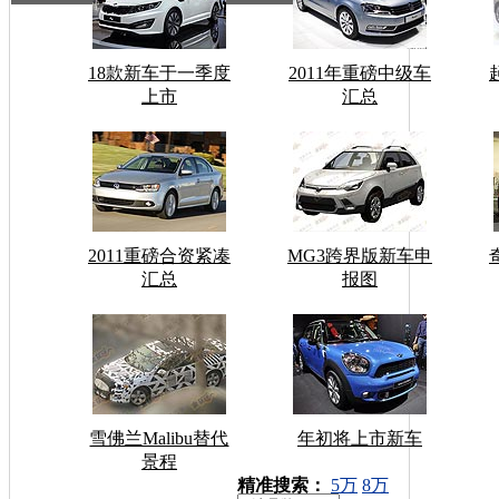
18款新车于一季度
2011年重磅中级车
上市
汇总
2011重磅合资紧凑
MG3跨界版新车申
汇总
报图
雪佛兰Malibu替代
年初将上市新车
景程
车型搜索：
精准搜索：
5万
8万