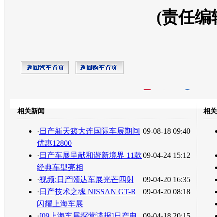
(责任编
开心网
人人网
豆瓣
相关新闻
相关
转发至：
·
日产新天籁大连国际车展期间
09-08-18 09:40
优惠12800
·
日产车展呈献和谐新境界 11款
09-04-24 15:12
经典车型亮相
·
视频:日产颐达车展光芒四射
09-04-20 16:35
·
日产技术之魂 NISSAN GT-R
09-04-20 08:18
闪耀上海车展
·
[09上海车展探营谍报]日产电
09-04-18 20:15