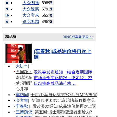
大众朗逸
59895
大众速腾
57915
大众宝来
56578
别克凯越
49678
精品坊
2010广州车展
更多 >>
[车春秋]成品油价格再次上
调
大讲堂
|
尹同跃：
发改委发布通知，结合近期国际
奇瑞汽车
市场油价变化情况，决定12月22
梦想和野
日起提高成品油价格…
心并存
车访间
|
于洪江:马自达8切中公商务MPV要害
会客室
|
新闻TOP10 给北京治堵新政提意见
车春秋
|
发改委发通知 成品油价格再次上调
三博演议
|
第五回:博士哪种变速器更给力?