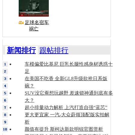
足球名宿车
祸亡
新闻排行
跟帖排行
车模偏爱比基尼 巨乳长腿性感身材诱惑十
足
在美国不吃香 全新GL8升级欲抢日系饭
碗？
SUV没它甭想玩越野 差速锁神通到底有多
大？
超小排量动力解析 上汽打造自强“蓝芯”
更大更宜家 一汽-大众蔚领顶配版实拍解
析
颜值有提升 斯柯达新款明锐官图赏析