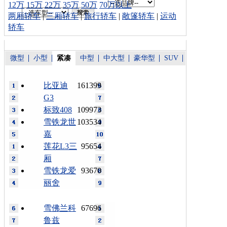
12万
15万
22万
35万
50万
70万以上
两厢轿车
|
三厢轿车
|
旅行轿车
|
敞篷轿车
|
运动
轿车
微型
小型
紧凑
中型
中大型
豪华型
SUV
比亚迪
161399
G3
标致408
109973
雪铁龙世
103534
嘉
莲花L3三
95654
厢
雪铁龙爱
93670
丽舍
雪佛兰科
67696
鲁兹