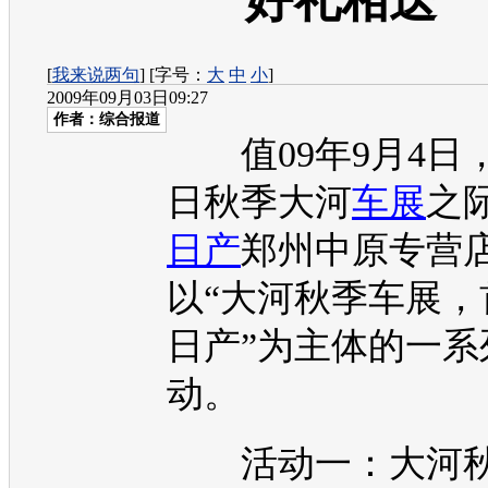
好礼相送
[
我来说两句
] [字号：
大
中
小
]
2009年09月03日09:27
作者：综合报道
值09年9月4日，
日秋季大河
车展
之
日产
郑州中原专营
以“大河秋季
车展
，
日产
”为主体的一系
动。
活动一：大河