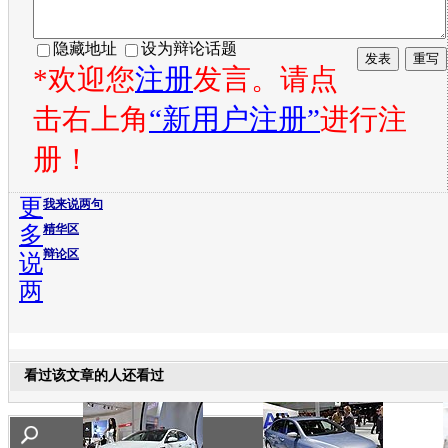
隐藏地址
设为辩论话题
*欢迎您
注册
发言。请点
击右上角
“新用户注册”
进行注
册！
更
我来说两句
多
精华区
辩论区
说
两
看过该文章的人还看过