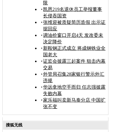
限
凯恩219名退休员工举报董事
长侵吞国资
张维迎被质疑简历造假 出示证
据回应
调油价窗口开启4天 发改委未
决定降价
新鞍钢正式成立 将成钢铁业全
国老大
证监会披露三起案件 狙击内幕
交易
外管局召集28家银行警示外汇
违规
华远拿地空手而归 任志强披露
失败内幕
家乐福叫卖新马泰分店 中国扩
张不变
搜狐无线