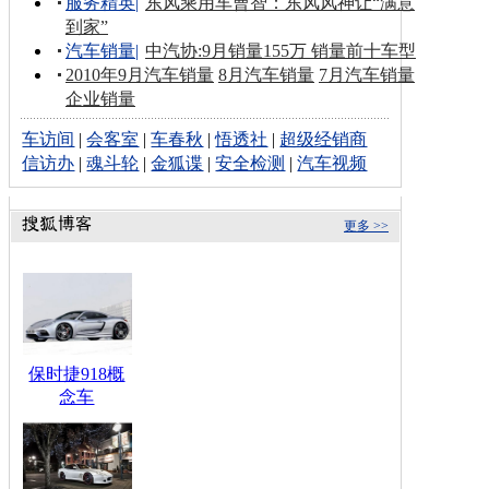
服务精英
|
东风乘用车曹智：东风风神让“满意
到家”
汽车销量
|
中汽协:9月销量155万 销量前十车型
2010年9月汽车销量
8月汽车销量
7月汽车销量
企业销量
车访间
|
会客室
|
车春秋
|
悟透社
|
超级经销商
信访办
|
魂斗轮
|
金狐谍
|
安全检测
|
汽车视频
更多 >>
保时捷918概
念车