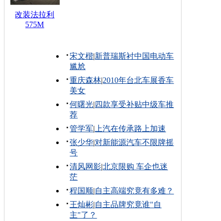
改装法拉利
575M
宋文楷
|
新普瑞斯衬中国电动车
尴尬
重庆森林
|
2010年台北车展香车
美女
何曙光
|
四款享受补贴中级车推
荐
管学军
|
上汽在传承路上加速
张少华
|
对新能源汽车不限牌摇
号
清风网影
|
北京限购 车企也迷
茫
程国顺
|
自主高端究竟有多难？
王灿彬
|
自主品牌究竟谁"自
主"了？