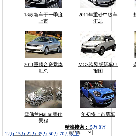
18款新车于一季度
2011年重磅中级车
上市
汇总
2011重磅合资紧凑
MG3跨界版新车申
汇总
报图
雪佛兰Malibu替代
年初将上市新车
景程
车型搜索：
精准搜索：
5万
8万
12万
15万
22万
35万
50万
70万以上