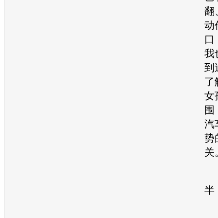
翻
动
口
我
到
了
女
围
汽
势
关
2
半