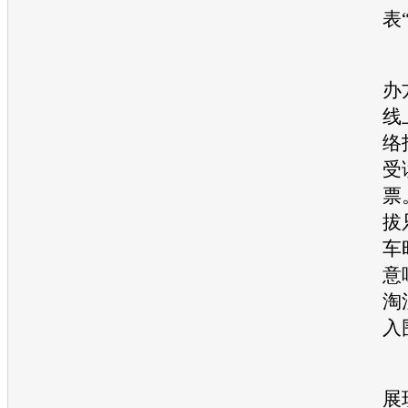
表
办
线
络
受
票
拔
车
意
淘
入
展