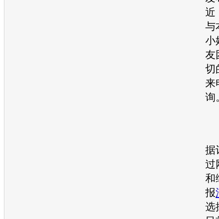
近
与
小
友
切
来
询
据
过
和
报
选