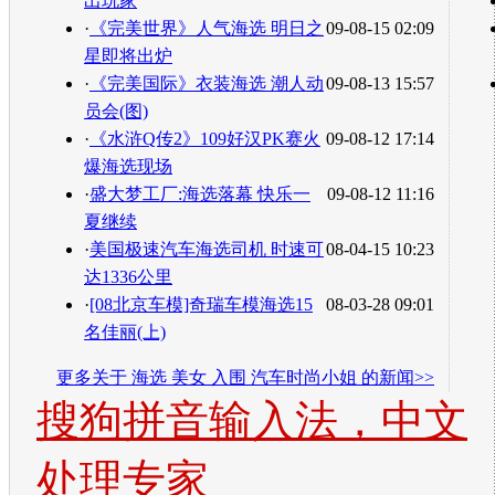
出玩家
·
《完美世界》人气海选 明日之
09-08-15 02:09
星即将出炉
·
《完美国际》衣装海选 潮人动
09-08-13 15:57
员会(图)
·
《水浒Q传2》109好汉PK赛火
09-08-12 17:14
爆海选现场
·
盛大梦工厂:海选落幕 快乐一
09-08-12 11:16
夏继续
·
美国极速汽车海选司机 时速可
08-04-15 10:23
达1336公里
·
[08北京车模]奇瑞车模海选15
08-03-28 09:01
名佳丽(上)
更多关于
海选 美女 入围 汽车时尚小姐
的新闻>>
搜狗拼音输入法，中文
处理专家