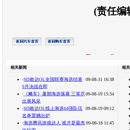
(责任编
开心网
人人网
豆瓣
相关新闻
相关
转发至：
·
SD敢达OL全国联赛海选结束
09-08-31 16:38
9月决战在即
·
《飚车》暑期海选落幕 三英尽
09-08-19 15:34
出展风采
·
SD敢达OL线上海选64强队伍
09-08-19 09:12
名单震撼出炉
·
海选腾讯游戏达人 谁才是最杰
09-08-18 11:45