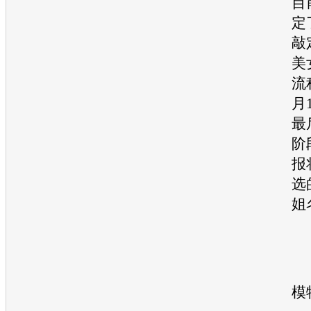
目
定
敲
美
流
月
最
阶
报
选
姐
2
模