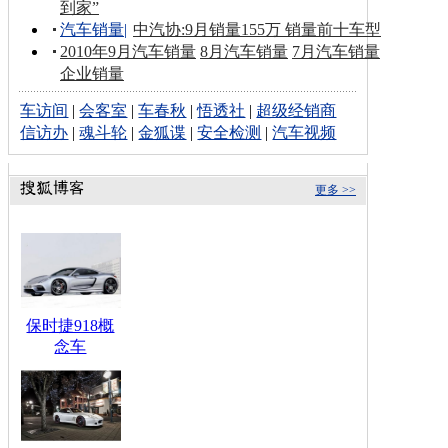
到家”
汽车销量
|
中汽协:9月销量155万 销量前十车型
2010年9月汽车销量
8月汽车销量
7月汽车销量
企业销量
车访间
|
会客室
|
车春秋
|
悟透社
|
超级经销商
信访办
|
魂斗轮
|
金狐谍
|
安全检测
|
汽车视频
更多 >>
保时捷918概
念车