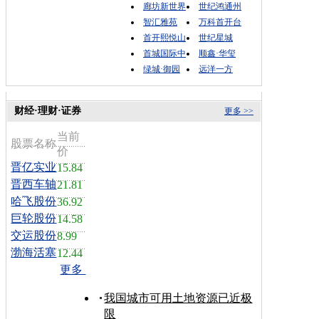
廊坊新世界
世纪鸿通州
智汇雅苑
万科首开台
首开熙悦山
世纪星城
首城国际中
顺鑫·华玺
绿城·御园
远洋一方
财经·理财·证券
更多 >>
当前
股票名称
价
晋亿实业
15.84
晋西车轴
21.81
哈飞股份
36.92
巨轮股份
14.58
交运股份
8.99
渤海活塞
12.44
更多
我国城市可用土地资源已近极
限