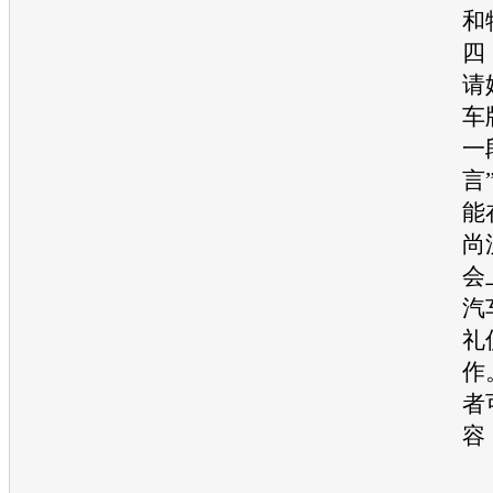
和
四
请
车
一
言
能
尚
会
汽
礼
作
者
容