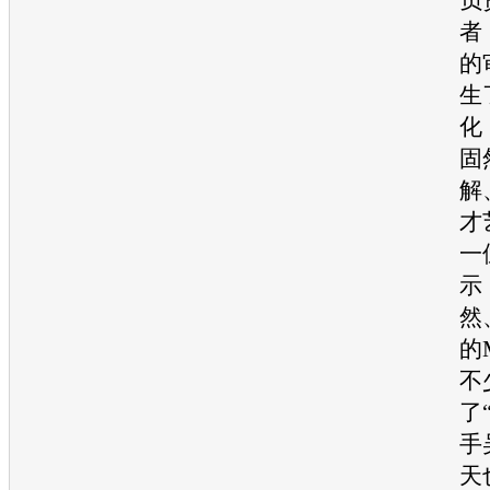
者
的
生
化
固
解
才
一
示
然
的
不
了
手
天