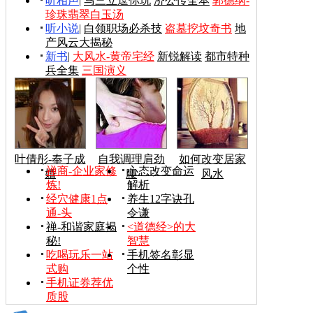
听相声
|
马三立逗你玩
济公传全本
郭德纲-
珍珠翡翠白玉汤
听小说
|
白领职场必杀技
盗墓挖坟奇书
地
产风云大揭秘
新书
|
大风水-黄帝宅经
新锐解读
都市特种
兵全集
三国演义
叶倩彤-奉子成
自我调理肩劲
如何改变居家
禅商-企业家修
心态改变命运
婚
腰
风水
炼!
解析
经穴健康1点
养生12字诀孔
通-头
令谦
禅-和谐家庭揭
<道德经>的大
秘!
智慧
吃喝玩乐一站
手机签名彰显
式购
个性
手机证券荐优
质股