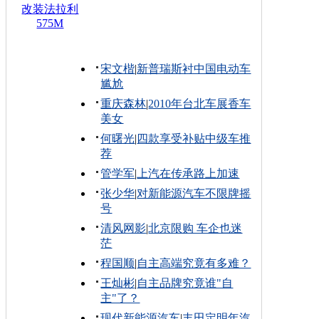
改装法拉利
575M
宋文楷
|
新普瑞斯衬中国电动车
尴尬
重庆森林
|
2010年台北车展香车
美女
何曙光
|
四款享受补贴中级车推
荐
管学军
|
上汽在传承路上加速
张少华
|
对新能源汽车不限牌摇
号
清风网影
|
北京限购 车企也迷
茫
程国顺
|
自主高端究竟有多难？
王灿彬
|
自主品牌究竟谁"自
主"了？
现代新能源汽车
|
丰田定明年汽