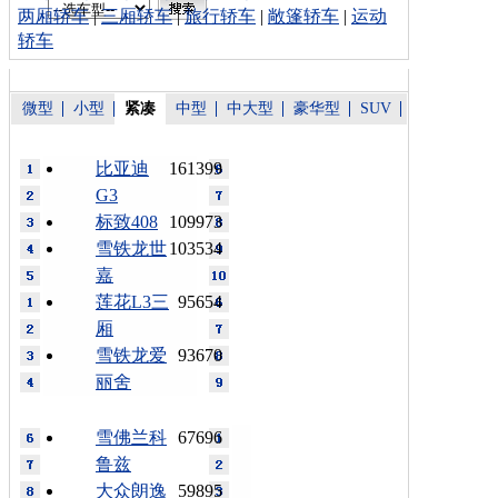
两厢轿车
|
三厢轿车
|
旅行轿车
|
敞篷轿车
|
运动
轿车
微型
小型
紧凑
中型
中大型
豪华型
SUV
比亚迪
161399
G3
标致408
109973
雪铁龙世
103534
嘉
莲花L3三
95654
厢
雪铁龙爱
93670
丽舍
雪佛兰科
67696
鲁兹
大众朗逸
59895