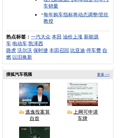
车销量
每年购车指标将动态调整
|
管欣
教授
热点标签：
一汽大众
本田
油价上涨
新能源
车
电动车
凯泽西
路虎
沃尔沃
保时捷
丰田召回
比亚迪
停车费
自
燃
以旧换新
搜狐汽车视频
更多 >>
逃逸投案算
上网可申请
自首
车牌