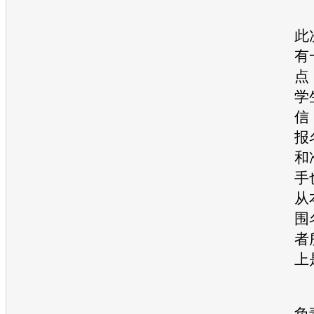
此
有
点
学
信
报
和
手
从
围
者
上
负