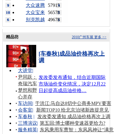
大众速腾
57915
大众宝来
56578
别克凯越
49678
精品坊
2010广州车展
更多 >>
[车春秋]成品油价格再次上
调
大讲堂
|
尹同跃：
发改委发布通知，结合近期国际
奇瑞汽车
市场油价变化情况，决定12月22
梦想和野
日起提高成品油价格…
心并存
车访间
|
于洪江:马自达8切中公商务MPV要害
会客室
|
新闻TOP10 给北京治堵新政提意见
车春秋
|
发改委发通知 成品油价格再次上调
三博演议
|
第五回:博士哪种变速器更给力?
服务精英
|
东风乘用车曹智：东风风神让“满意