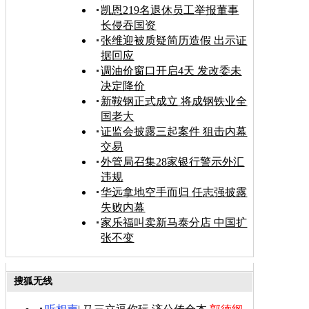
凯恩219名退休员工举报董事
长侵吞国资
张维迎被质疑简历造假 出示证
据回应
调油价窗口开启4天 发改委未
决定降价
新鞍钢正式成立 将成钢铁业全
国老大
证监会披露三起案件 狙击内幕
交易
外管局召集28家银行警示外汇
违规
华远拿地空手而归 任志强披露
失败内幕
家乐福叫卖新马泰分店 中国扩
张不变
搜狐无线