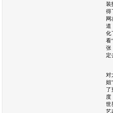
装
得
网
道
化
看
张
定
对
姐
了
度
世
艺