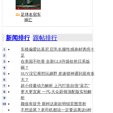
足球名宿车
祸亡
新闻排行
跟帖排行
车模偏爱比基尼 巨乳长腿性感身材诱惑十
足
在美国不吃香 全新GL8升级欲抢日系饭
碗？
SUV没它甭想玩越野 差速锁神通到底有多
大？
超小排量动力解析 上汽打造自强“蓝芯”
更大更宜家 一汽-大众蔚领顶配版实拍解
析
颜值有提升 斯柯达新款明锐官图赏析
不想追尾？老司机都说一定要远离这6种