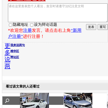
隐藏地址
设为辩论话题
*欢迎您
注册
发言。请点击右上角
“新用
户注册”
进行注册！
更
我来说两句
多
精华区
辩论区
说
两
看过该文章的人还看过