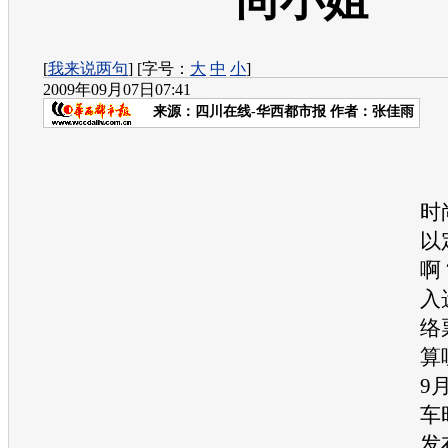
尚小姐”
[
我来说两句
] [字号：
大
中
小
]
2009年09月07日07:41
来源：
四川在线-华西都市报
作者：张佳雨
时
以
啊
入
络
算
9月
车
发