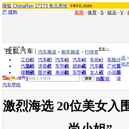
搜狐
ChinaRen
17173
焦点房地
产
搜狗
新闻
-
体育
-
S
-
娱乐
-
V
-
实用工具
更多>>
汽车频道
>
购车频道
>
行情资
讯
工信部
汽车图
汽车报
汽车销
车价计
车险计
动
油耗
片
价
量
算
算
汽车经
违章查
车型对
团购优
汽车投
广州车
销商
询
比
惠
诉
展
搜狗浏
图片欣
单词翻
车型查
女人宝
小说阅
览器
赏
译
询
典
读
购置税
汽车壁纸
激烈海选 20位美女入