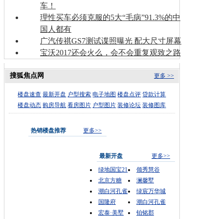
车！
理性买车必须克服的5大“毛病”91.3%的中
国人都有
广汽传祺GS7测试谍照曝光 配大尺寸屏幕
宝沃2017还会火么，会不会重复观致之路
搜狐焦点网
更多 >>
楼盘速查
最新开盘
户型搜索
电子地图
楼盘点评
贷款计算
楼盘动态
购房导航
看房图片
户型图片
装修论坛
装修图库
热销楼盘推荐
更多>>
最新开盘
更多>>
绿地国宝21
领秀慧谷
北京方糖
澜馨墅
潮白河孔雀
绿宸万华城
国隆府
潮白河孔雀
宏泰·美墅
铂铭郡