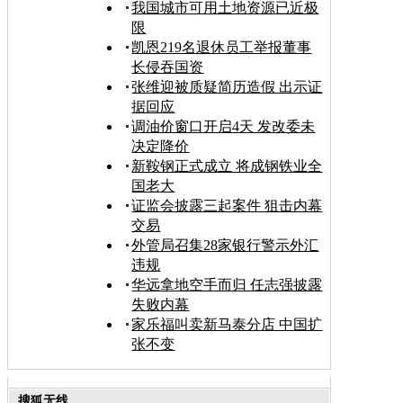
我国城市可用土地资源已近极
限
凯恩219名退休员工举报董事
长侵吞国资
张维迎被质疑简历造假 出示证
据回应
调油价窗口开启4天 发改委未
决定降价
新鞍钢正式成立 将成钢铁业全
国老大
证监会披露三起案件 狙击内幕
交易
外管局召集28家银行警示外汇
违规
华远拿地空手而归 任志强披露
失败内幕
家乐福叫卖新马泰分店 中国扩
张不变
搜狐无线