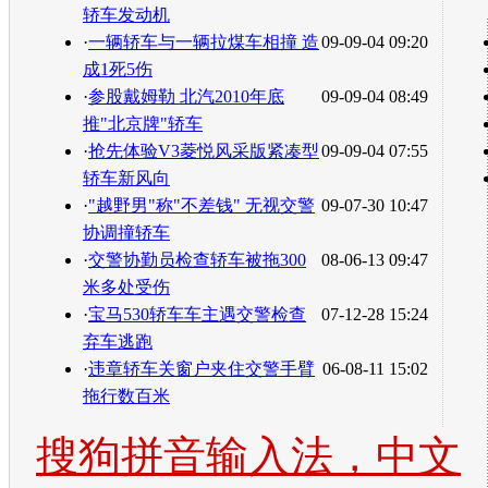
轿车发动机
·
一辆轿车与一辆拉煤车相撞 造
09-09-04 09:20
成1死5伤
·
参股戴姆勒 北汽2010年底
09-09-04 08:49
推"北京牌"轿车
·
抢先体验V3菱悦风采版紧凑型
09-09-04 07:55
轿车新风向
·
"越野男"称"不差钱" 无视交警
09-07-30 10:47
协调撞轿车
·
交警协勤员检查轿车被拖300
08-06-13 09:47
米多处受伤
·
宝马530轿车车主遇交警检查
07-12-28 15:24
弃车逃跑
·
违章轿车关窗户夹住交警手臂
06-08-11 15:02
拖行数百米
搜狗拼音输入法，中文