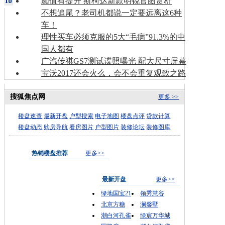
颜值有提升 斯柯达新款明锐官图赏析
不想追尾？老司机都说一定要远离这6种
车！
理性买车必须克服的5大“毛病”91.3%的中
国人都有
广汽传祺GS7测试谍照曝光 配大尺寸屏幕
宝沃2017还会火么，会不会重复观致之路
搜狐焦点网
更多 >>
楼盘速查
最新开盘
户型搜索
电子地图
楼盘点评
贷款计算
楼盘动态
购房导航
看房图片
户型图片
装修论坛
装修图库
热销楼盘推荐
更多>>
最新开盘
更多>>
绿地国宝21
领秀慧谷
北京方糖
澜馨墅
潮白河孔雀
绿宸万华城