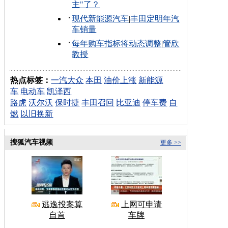
主"了？
现代新能源汽车
|
丰田定明年汽
车销量
每年购车指标将动态调整
|
管欣
教授
热点标签：
一汽大众
本田
油价上涨
新能源
车
电动车
凯泽西
路虎
沃尔沃
保时捷
丰田召回
比亚迪
停车费
自
燃
以旧换新
搜狐汽车视频
更多 >>
逃逸投案算
上网可申请
自首
车牌