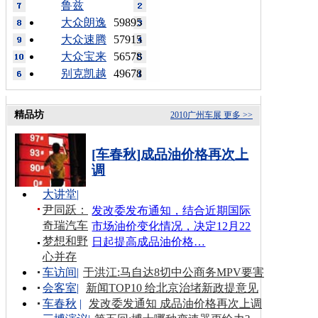
鲁兹
大众朗逸
59895
大众速腾
57915
大众宝来
56578
别克凯越
49678
精品坊
2010广州车展
更多 >>
[车春秋]成品油价格再次上
调
大讲堂
|
尹同跃：
发改委发布通知，结合近期国际
奇瑞汽车
市场油价变化情况，决定12月22
梦想和野
日起提高成品油价格…
心并存
车访间
|
于洪江:马自达8切中公商务MPV要害
会客室
|
新闻TOP10 给北京治堵新政提意见
车春秋
|
发改委发通知 成品油价格再次上调