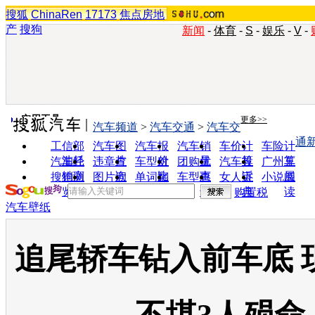
搜狐
ChinaRen
17173
焦点房地
产
搜狗
新闻
-
体育
-
S
-
娱乐
-
V
-
实用工具
更多>>
汽车频道
>
汽车交通
>
汽车交
通
工信部
汽车图
汽车报
汽车销
车价计
车险计
油耗
片
价
量
算
算
汽车经
违章查
车型对
团购优
汽车投
广州车
销商
询
比
惠
诉
展
搜狗浏
图片欣
单词翻
车型查
女人宝
小说阅
览器
赏
译
询
典
读
购置税
汽车壁纸
追尾轿车钻入前车底 