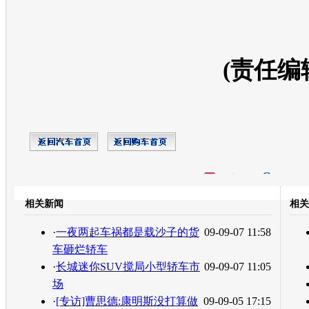
(责任编
开心网
人人网
豆瓣
相关新闻
相关
转发至：
·
一夜两起车祸都是载沙子的货
09-09-07 11:58
车砸烂轿车
·
长城迷你SUV搅局小型轿车市
09-09-07 11:05
场
·
[专访]曹思德:康明斯没打算做
09-09-05 17:15