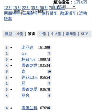
车型搜索：
精准搜索：
5万
8万
12万
15万
22万
35万
50万
70万以上
两厢轿车
|
三厢轿车
|
旅行轿车
|
敞篷轿车
|
运动
轿车
微型
小型
紧凑
中型
中大型
豪华型
SUV
比亚迪
161399
G3
标致408
109973
雪铁龙世
103534
嘉
莲花L3三
95654
厢
雪铁龙爱
93670
丽舍
雪佛兰科
67696