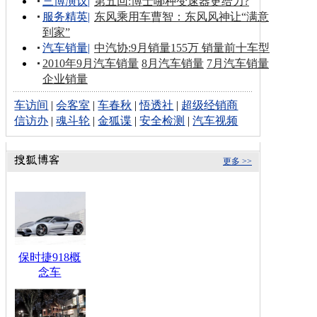
三博演议
|
第五回:博士哪种变速器更给力?
服务精英
|
东风乘用车曹智：东风风神让“满意
到家”
汽车销量
|
中汽协:9月销量155万 销量前十车型
2010年9月汽车销量
8月汽车销量
7月汽车销量
企业销量
车访间
|
会客室
|
车春秋
|
悟透社
|
超级经销商
信访办
|
魂斗轮
|
金狐谍
|
安全检测
|
汽车视频
更多 >>
保时捷918概
念车