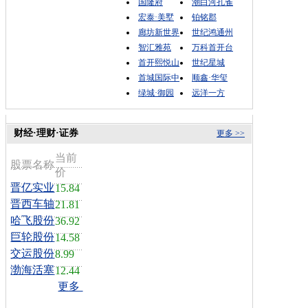
国隆府
潮白河孔雀
宏泰·美墅
铂铭郡
廊坊新世界
世纪鸿通州
智汇雅苑
万科首开台
首开熙悦山
世纪星城
首城国际中
顺鑫·华玺
绿城·御园
远洋一方
财经·理财·证券
更多 >>
当前
股票名称
价
晋亿实业
15.84
晋西车轴
21.81
哈飞股份
36.92
巨轮股份
14.58
交运股份
8.99
渤海活塞
12.44
更多