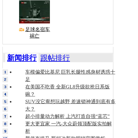
足球名宿车
祸亡
新闻排行
跟帖排行
车模偏爱比基尼 巨乳长腿性感身材诱惑十
足
在美国不吃香 全新GL8升级欲抢日系饭
碗？
SUV没它甭想玩越野 差速锁神通到底有多
大？
超小排量动力解析 上汽打造自强“蓝芯”
更大更宜家 一汽-大众蔚领顶配版实拍解
析