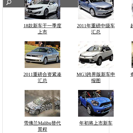
18款新车于一季度
2011年重磅中级车
上市
汇总
2011重磅合资紧凑
MG3跨界版新车申
汇总
报图
雪佛兰Malibu替代
年初将上市新车
景程