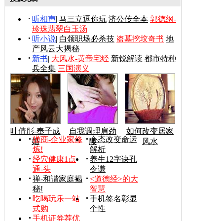
听相声
|
马三立逗你玩
济公传全本
郭德纲-
珍珠翡翠白玉汤
听小说
|
白领职场必杀技
盗墓挖坟奇书
地
产风云大揭秘
新书
|
大风水-黄帝宅经
新锐解读
都市特种
兵全集
三国演义
叶倩彤-奉子成
自我调理肩劲
如何改变居家
禅商-企业家修
心态改变命运
婚
腰
风水
炼!
解析
经穴健康1点
养生12字诀孔
通-头
令谦
禅-和谐家庭揭
<道德经>的大
秘!
智慧
吃喝玩乐一站
手机签名彰显
式购
个性
手机证券荐优