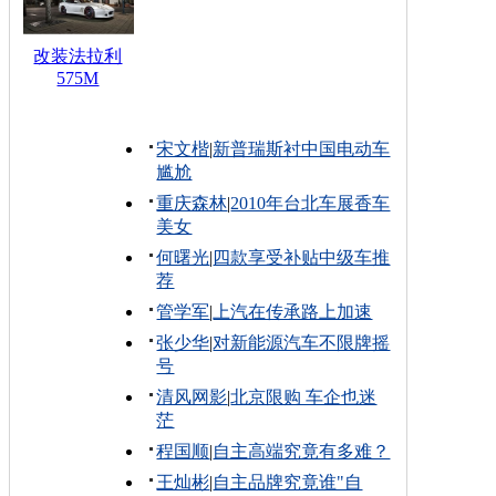
改装法拉利
575M
宋文楷
|
新普瑞斯衬中国电动车
尴尬
重庆森林
|
2010年台北车展香车
美女
何曙光
|
四款享受补贴中级车推
荐
管学军
|
上汽在传承路上加速
张少华
|
对新能源汽车不限牌摇
号
清风网影
|
北京限购 车企也迷
茫
程国顺
|
自主高端究竟有多难？
王灿彬
|
自主品牌究竟谁"自