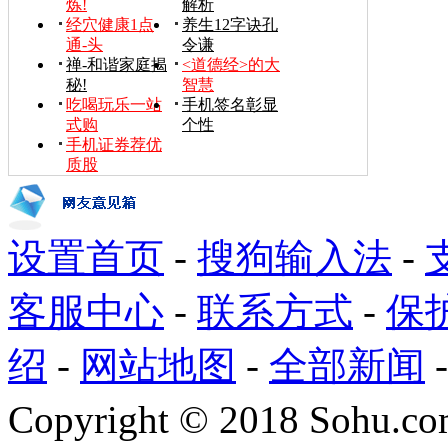
炼!
解析
经穴健康1点
养生12字诀孔
通-头
令谦
禅-和谐家庭揭
<道德经>的大
秘!
智慧
吃喝玩乐一站
手机签名彰显
式购
个性
手机证券荐优
质股
设置首页
-
搜狗输入法
-
客服中心
-
联系方式
-
保
绍
-
网站地图
-
全部新闻
Copyright
©
2018 Sohu.com