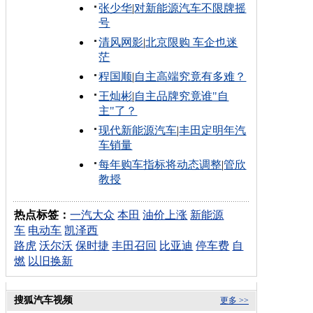
张少华
|
对新能源汽车不限牌摇
号
清风网影
|
北京限购 车企也迷
茫
程国顺
|
自主高端究竟有多难？
王灿彬
|
自主品牌究竟谁"自
主"了？
现代新能源汽车
|
丰田定明年汽
车销量
每年购车指标将动态调整
|
管欣
教授
热点标签：
一汽大众
本田
油价上涨
新能源
车
电动车
凯泽西
路虎
沃尔沃
保时捷
丰田召回
比亚迪
停车费
自
燃
以旧换新
搜狐汽车视频
更多 >>