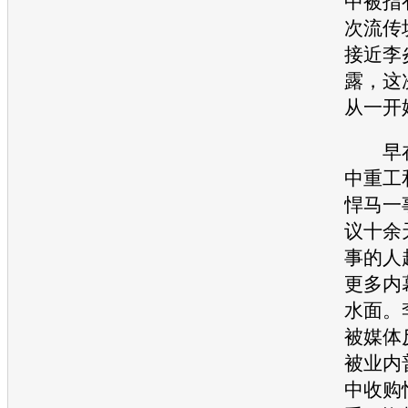
中被指
次流传
接近李
露，这
从一开
早在
中重工
悍马
一
议十余
事的人
更多内
水面。
被媒体
被业内
中收购