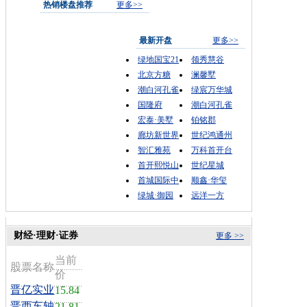
热销楼盘推荐
更多>>
最新开盘
更多>>
绿地国宝21
领秀慧谷
北京方糖
澜馨墅
潮白河孔雀
绿宸万华城
国隆府
潮白河孔雀
宏泰·美墅
铂铭郡
廊坊新世界
世纪鸿通州
智汇雅苑
万科首开台
首开熙悦山
世纪星城
首城国际中
顺鑫·华玺
绿城·御园
远洋一方
财经·理财·证券
更多 >>
当前
股票名称
价
晋亿实业
15.84
晋西车轴
21.81