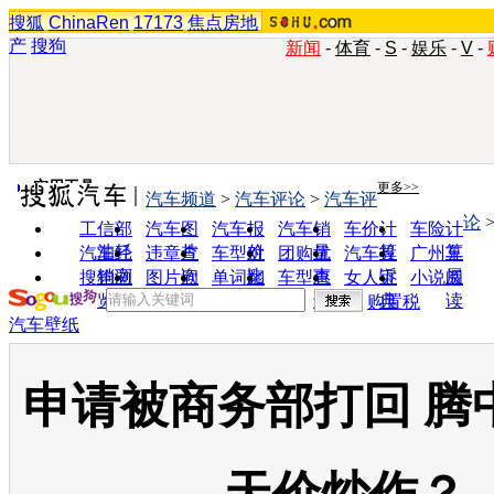
搜狐
ChinaRen
17173
焦点房地
产
搜狗
新闻
-
体育
-
S
-
娱乐
-
V
-
实用工具
更多>>
汽车频道
>
汽车评论
>
汽车评
论
工信部
汽车图
汽车报
汽车销
车价计
车险计
油耗
片
价
量
算
算
汽车经
违章查
车型对
团购优
汽车投
广州车
销商
询
比
惠
诉
展
搜狗浏
图片欣
单词翻
车型查
女人宝
小说阅
览器
赏
译
询
典
读
购置税
汽车壁纸
申请被商务部打回 腾