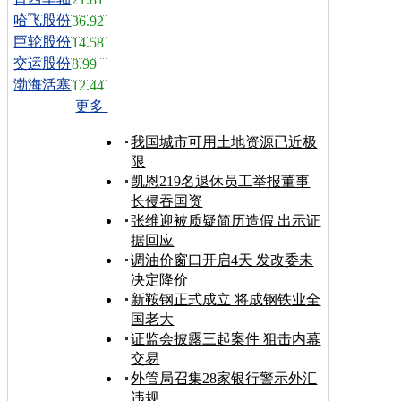
哈飞股份
36.92
巨轮股份
14.58
交运股份
8.99
渤海活塞
12.44
更多
我国城市可用土地资源已近极
限
凯恩219名退休员工举报董事
长侵吞国资
张维迎被质疑简历造假 出示证
据回应
调油价窗口开启4天 发改委未
决定降价
新鞍钢正式成立 将成钢铁业全
国老大
证监会披露三起案件 狙击内幕
交易
外管局召集28家银行警示外汇
违规