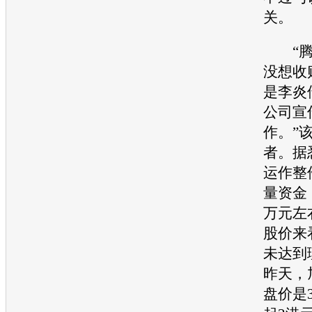
关。
“腾
没想收
是李炎
公司宣
作。”
者。据
运作整
量资金，
万元左
股价来
未达到
昨天，
盘价是3