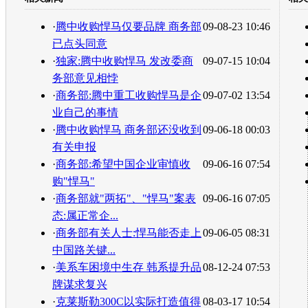
转发至：
·
腾中收购悍马仅要品牌 商务部
09-08-23 10:46
已点头同意
·
独家:腾中收购悍马 发改委商
09-07-15 10:04
务部意见相悖
·
商务部:腾中重工收购悍马是企
09-07-02 13:54
业自己的事情
·
腾中收购悍马 商务部还没收到
09-06-18 00:03
有关申报
·
商务部:希望中国企业审慎收
09-06-16 07:54
购"悍马"
·
商务部就"两拓"、"悍马"案表
09-06-16 07:05
态:属正常企...
·
商务部有关人士:悍马能否走上
09-06-05 08:31
中国路关键...
·
美系车困境中生存 韩系提升品
08-12-24 07:53
牌谋求复兴
·
克莱斯勒300C以实际打造值得
08-03-17 10:54