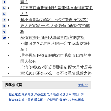
碗？
SUV没它甭想玩越野 差速锁神通到底有多
大？
超小排量动力解析 上汽打造自强“蓝芯”
更大更宜家 一汽-大众蔚领顶配版实拍解
析
颜值有提升 斯柯达新款明锐官图赏析
不想追尾？老司机都说一定要远离这6种
车！
理性买车必须克服的5大“毛病”91.3%的中
国人都有
广汽传祺GS7测试谍照曝光 配大尺寸屏幕
宝沃2017还会火么，会不会重复观致之路
搜狐焦点网
更多 >>
楼盘速查
最新开盘
户型搜索
电子地图
楼盘点评
贷款计算
楼盘动态
购房导航
看房图片
户型图片
装修论坛
装修图库