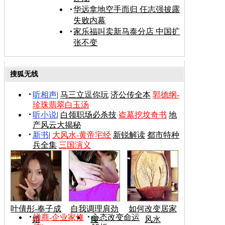
华远拿地空手而归 任志强披露
失败内幕
家乐福叫卖新马泰分店 中国扩
张不变
搜狐无线
听相声
|
马三立逗你玩
济公传全本
郭德纲-
珍珠翡翠白玉汤
听小说
|
白领职场必杀技
盗墓挖坟奇书
地
产风云大揭秘
新书
|
大风水-黄帝宅经
新锐解读
都市特种
兵全集
三国演义
叶倩彤-奉子成
自我调理肩劲
如何改变居家
禅商-企业家修
心态改变命运
婚
腰
风水