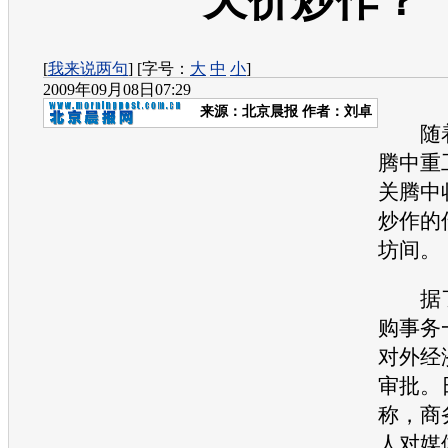
天价炒作？
[
我来说两句
] [字号：
大
中
小
]
2009年09月08日07:29
来源：
北京晨报
作者：刘卓
随着
腾中重
关腾中
炒作的
坊间。
据了
购事务
对外经
审批。
称，商
人对媒