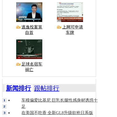
逃逸投案算
上网可申请
自首
车牌
足球名宿车
祸亡
新闻排行
跟帖排行
车模偏爱比基尼 巨乳长腿性感身材诱惑十
足
在美国不吃香 全新GL8升级欲抢日系饭