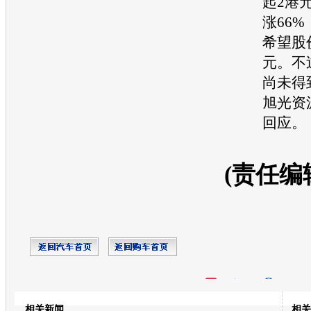
起2港
涨66
希望股
元。不
尚未得
旭光资
回应。
(责任编
开心网
人人网
豆瓣
相关新闻
相关