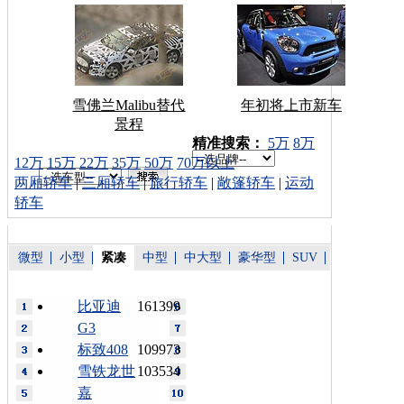
雪佛兰Malibu替代
年初将上市新车
景程
车型搜索：
精准搜索：
5万
8万
12万
15万
22万
35万
50万
70万以上
两厢轿车
|
三厢轿车
|
旅行轿车
|
敞篷轿车
|
运动
轿车
微型
小型
紧凑
中型
中大型
豪华型
SUV
比亚迪
161399
G3
标致408
109973
雪铁龙世
103534
嘉