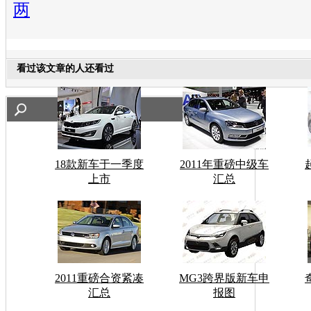
两
看过该文章的人还看过
18款新车于一季度
2011年重磅中级车
上市
汇总
2011重磅合资紧凑
MG3跨界版新车申
汇总
报图