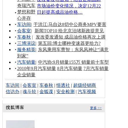
奇瑞汽车
市场油价变化情况，决定12月22
梦想和野
日起提高成品油价格…
心并存
车访间
|
于洪江:马自达8切中公商务MPV要害
会客室
|
新闻TOP10 给北京治堵新政提意见
车春秋
|
发改委发通知 成品油价格再次上调
三博演议
|
第五回:博士哪种变速器更给力?
服务精英
|
东风乘用车曹智：东风风神让“满意
到家”
汽车销量
|
中汽协:9月销量155万 销量前十车型
2010年9月汽车销量
8月汽车销量
7月汽车销量
企业销量
车访间
|
会客室
|
车春秋
|
悟透社
|
超级经销商
信访办
|
魂斗轮
|
金狐谍
|
安全检测
|
汽车视频
更多 >>