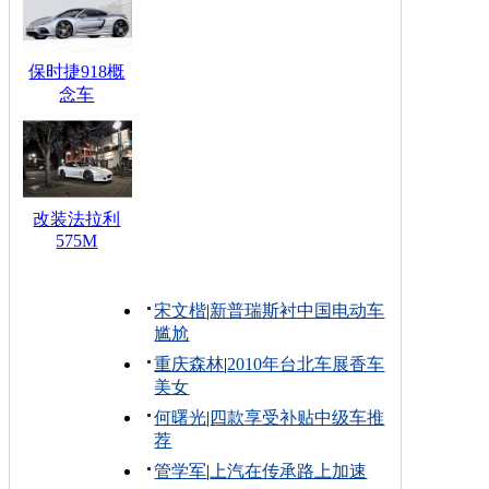
保时捷918概
念车
改装法拉利
575M
宋文楷
|
新普瑞斯衬中国电动车
尴尬
重庆森林
|
2010年台北车展香车
美女
何曙光
|
四款享受补贴中级车推
荐
管学军
|
上汽在传承路上加速