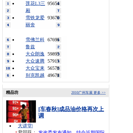
莲花L3三
95654
厢
雪铁龙爱
93670
丽舍
雪佛兰科
67696
鲁兹
大众朗逸
59895
大众速腾
57915
大众宝来
56578
别克凯越
49678
精品坊
2010广州车展
更多 >>
[车春秋]成品油价格再次上
调
大讲堂
|
尹同跃：
发改委发布通知，结合近期国际