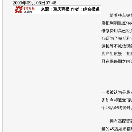
2009年09月08日07:48
来源：
重庆商报
作者：综合报道
随着整车销售
店把利润重点转
维修费用高已经
4S店为了短期
漏检等不诚信现
店产生质疑，甚
只在保修期之内选
一项被认为是最
务如今却遭受“
个4S店敲响警钟
拥有高配置硬
量的4S店如果