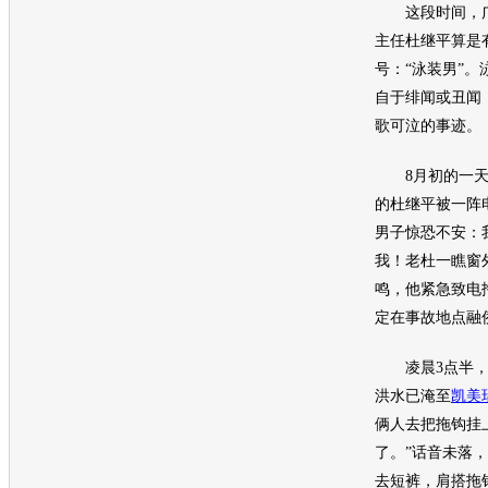
这段时间，
主任杜继平算是
号：“泳装男”
自于绯闻或丑闻
歌可泣的事迹。
8月初的一天
的杜继平被一阵
男子惊恐不安：
我！老杜一瞧窗
鸣，他紧急致电
定在
事故
地点融
凌晨3点半，
洪水已淹至
凯美
俩人去把拖钩挂
了。”话音未落
去短裤，肩搭拖