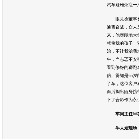
汽车
疑难杂症一
眼见徐董事长
通霄奋战，众人
来，他爽朗地大
就像我的孩子，
治，不让我治我
午，当忐忑不安
看到修好的
狮跑
信。得知是65
了车，这位客户
而后掏出随身携
下了合影作为永
车间主任半
牛人发现地