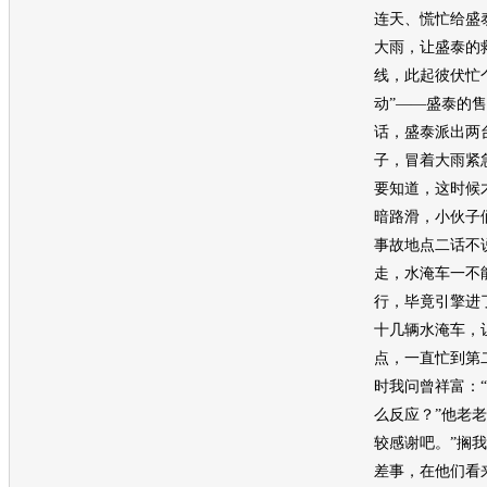
连天、慌忙给盛
大雨，让盛泰的救
线，此起彼伏忙
动”——盛泰的
话，盛泰派出两
子，冒着大雨紧
要知道，这时候
暗路滑，小伙子
事故
地点二话不
走，水淹车一不
行，毕竟引擎进
十几辆水淹车，
点，一直忙到第
时我问曾祥富：
么反应？”他老
较感谢吧。”搁
差事，在他们看