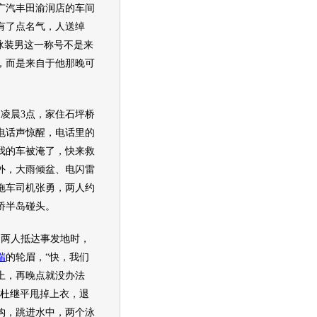
广汽
丰田
渝润店的车间
有了点名气，人送绰
。泳装男这一称号不是来
，而是来自于他那晚可
凌晨3点，家住石坪桥
电话声惊醒，电话里的
我的车被淹了，快来救
外，大雨倾盆、电闪雷
拖车司机张勇，两人约
侨半岛碰头。
两人抵达事发地时，
瑞
的轮眉，“快，我们
上，再晚点就没办法
，杜继平甩掉上衣，退
钩，跳进水中，两个泳