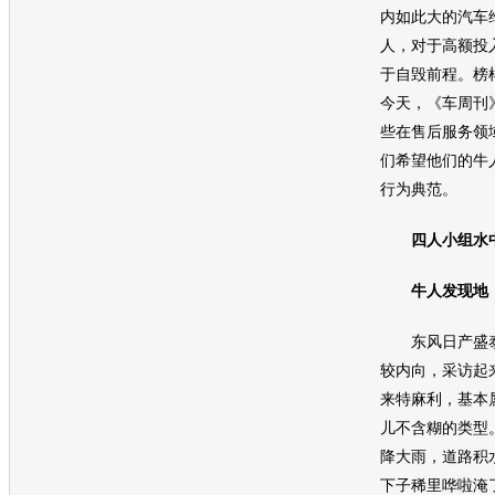
内如此大的
汽车
人，对于高额投
于自毁前程。榜
今天，《车周刊
些在售后服务领
们希望他们的牛
行为典范。
四人小组水
牛人发现地
东风日产
盛
较内向，采访起
来特麻利，基本
儿不含糊的类型
降大雨，道路积
下子稀里哗啦淹