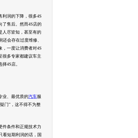
利润的下降，很多4S
向了售后。然而4S店的
是人尽皆知，甚至有的
利润还会存在过度维修、
象，一度让消费者对4S
至很多专家都建议车主
择4S店。
专业、最优质的
汽车
服
质疑门”，这不得不为整
。
件条件和正规技术力
都只看短期利润的话，国