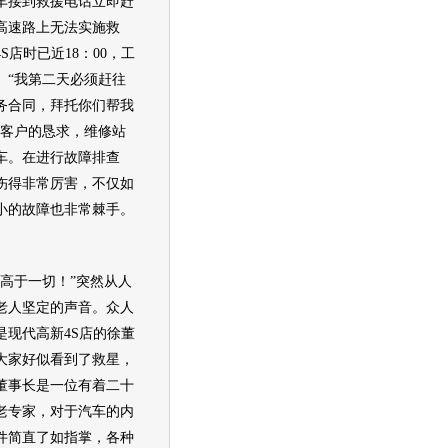
车
接到救援电话立即赶
高速路上无法实施救
S店时已近18：00，工
。“我第二天必须赶往
务合同，拜托你们帮我
到客户的恳求，维修站
车。在进行故障排查
伤得非常厉害，不仅如
小的故障也非常棘手。
于一切！”突然从人
老人坚定的声音。众人
是
现代
高新4S店的徐董
大家好似看到了救星，
徐董事长是一位有着二十
老专家，对于
汽车
的内
件简直了如指掌，各种