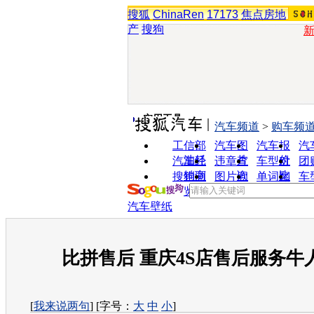
搜狐
ChinaRen
17173
焦点房地
产
搜狗
实用工具
汽车频道
>
购车频
工信部
汽车图
汽车报
汽
油耗
片
价
汽车经
违章查
车型对
团
销商
询
比
搜狗浏
图片欣
单词翻
车
览器
赏
译
汽车壁纸
比拼售后 重庆4S店售后服务牛
[
我来说两句
] [字号：
大
中
小
]