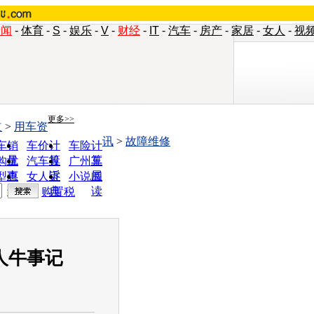
新闻
-
体育
-
S
-
娱乐
-
V
-
财经
-
IT
-
汽车
-
房产
-
家居
-
女人
-
视
更多>>
道
>
用车资
讯
>
故障维修
车销
车价计
车险计
量
算
算
购优
汽车投
广州车
惠
诉
展
型查
女人宝
小说阅
询
典
读
购置税
人牛事记