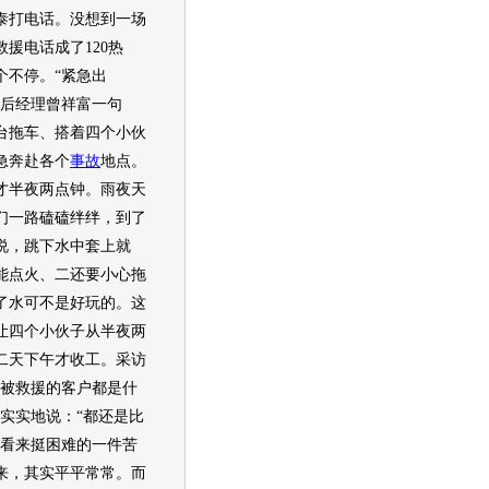
泰打电话。没想到一场
援电话成了120热
个不停。“紧急出
售后经理曾祥富一句
台拖车、搭着四个小伙
急奔赴各个
事故
地点。
才半夜两点钟。雨夜天
们一路磕磕绊绊，到了
说，跳下水中套上就
能点火、二还要小心拖
了水可不是好玩的。这
让四个小伙子从半夜两
二天下午才收工。采访
“被救援的客户都是什
老实实地说：“都还是比
我看来挺困难的一件苦
来，其实平平常常。而