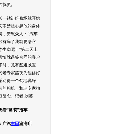
治就灵。
一钻进维修场就开始
又不禁担心起他的身体
笑，安慰众人：“
汽车
它有病了我就要给它
才生病呢！”第二天上
害怕耽误签合同的客户
车
时，竟有些难以置
岁的老专家熬夜为他修好
感动得一个劲地说好，
带的相机，和老专家拍
恒留念。记者 刘英
夜着“泳装”拖车
：广汽
丰田
渝润店