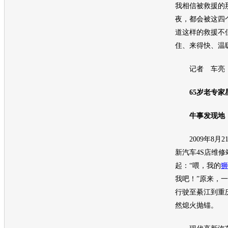
我相信被救援的
夜，都会被这四
道这样的救援不
住、来得快、温
记者 车亮
65岁老专
牛事发现地
2009年8月2
新
汽车
4S店维
起：“喂，我的
狮
我吧！”原来，
行驶至綦江到重
然熄火抛锚。