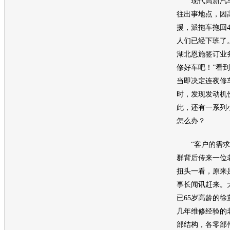
现代
高新
汽
往出事地点，因
援，派拖车拖回4
人们已经下班了
湖北恩施签订业
修好车吧！”看
当即决定连夜修
时，发现
发动机
此，还有一系列
怎么办？
“客户的需求高
群背后传来一位
扭头一看，原来
事长闻讯赶来。
已65岁高龄的
几年维修经验的
部结构，各零部