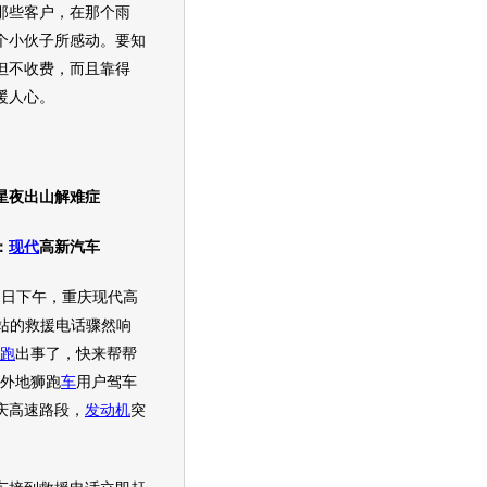
那些客户，在那个雨
个小伙子所感动。要知
但不收费，而且靠得
暖人心。
家星夜出山解难症
：
现代
高新
汽车
1日下午，重庆
现代
高
修站的救援电话骤然响
跑
出事了，快来帮帮
一外地
狮跑
车
用户驾车
庆高速路段，
发动机
突