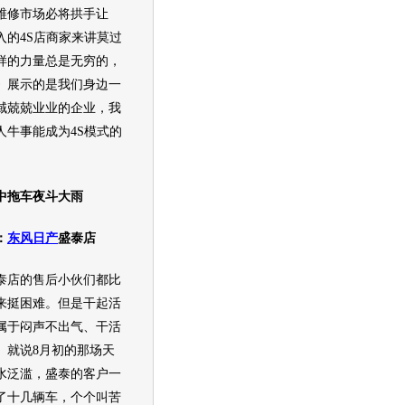
维修市场必将拱手让
入的4S店商家来讲莫过
样的力量总是无穷的，
》展示的是我们身边一
域兢兢业业的企业，我
人牛事能成为4S模式的
中拖车夜斗大雨
：
东风日产
盛泰店
泰店的售后小伙们都比
来挺困难。但是干起活
属于闷声不出气、干活
。就说8月初的那场天
水泛滥，盛泰的客户一
了十几辆车，个个叫苦