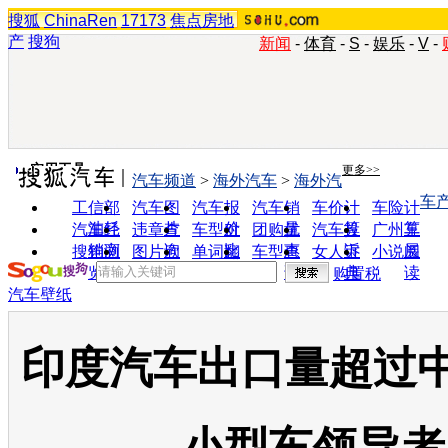
搜狐
ChinaRen
17173
焦点房地
产
搜狗
新闻
-
体育
-
S
-
娱乐
-
V
-
实用工具
更多>>
汽车频道
>
海外汽车
>
海外汽
车
工信部
汽车图
汽车报
汽车销
车价计
车险计
油耗
片
价
量
算
算
汽车经
违章查
车型对
团购优
汽车投
广州车
销商
询
比
惠
诉
展
搜狗浏
图片欣
单词翻
车型查
女人宝
小说阅
览器
赏
译
询
典
读
购置税
汽车壁纸
印度汽车出口量超过中