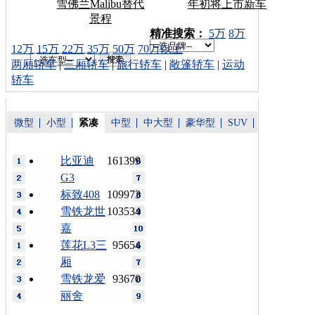
雪佛兰Malibu替代
年初将上市新车
景程
车型搜索：
精准搜索：
5万
8万
12万
15万
22万
35万
50万
70万以上
两厢轿车
|
三厢轿车
|
旅行轿车
|
敞篷轿车
|
运动
轿车
微型
小型
紧凑
中型
中大型
豪华型
SUV
比亚迪
161399
G3
标致408
109973
雪铁龙世
103534
嘉
莲花L3三
95654
厢
雪铁龙爱
93670
丽舍