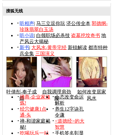
搜狐无线
听相声
|
马三立逗你玩
济公传全本
郭德纲-
珍珠翡翠白玉汤
听小说
|
白领职场必杀技
盗墓挖坟奇书
地
产风云大揭秘
新书
|
大风水-黄帝宅经
新锐解读
都市特种
兵全集
三国演义
叶倩彤-奉子成
自我调理肩劲
如何改变居家
禅商-企业家修
心态改变命运
婚
腰
风水
炼!
解析
经穴健康1点
养生12字诀孔
通-头
令谦
禅-和谐家庭揭
<道德经>的大
秘!
智慧
吃喝玩乐一站
手机签名彰显