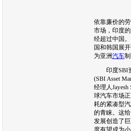
依靠廉价的劳
市场，印度的
经超过中国。
国和韩国展开
为亚洲
汽车
制
印度SBI
(SBI Asset Ma
经理人Jayesh 
球
汽车
市场正
耗的紧凑型
汽
的青睐。这给
发展创造了巨
度有望成为
小