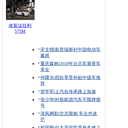
改装法拉利
575M
宋文楷
|
新普瑞斯衬中国电动车
尴尬
重庆森林
|
2010年台北车展香车
美女
何曙光
|
四款享受补贴中级车推
荐
管学军
|
上汽在传承路上加速
张少华
|
对新能源汽车不限牌摇
号
清风网影
|
北京限购 车企也迷
茫
程国顺
|
自主高端究竟有多难？