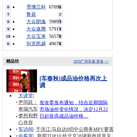
雪佛兰科
67696
鲁兹
大众朗逸
59895
大众速腾
57915
大众宝来
56578
别克凯越
49678
精品坊
2010广州车展
更多 >>
[车春秋]成品油价格再次上
调
大讲堂
|
尹同跃：
发改委发布通知，结合近期国际
奇瑞汽车
市场油价变化情况，决定12月22
梦想和野
日起提高成品油价格…
心并存
车访间
|
于洪江:马自达8切中公商务MPV要害
会客室
|
新闻TOP10 给北京治堵新政提意见