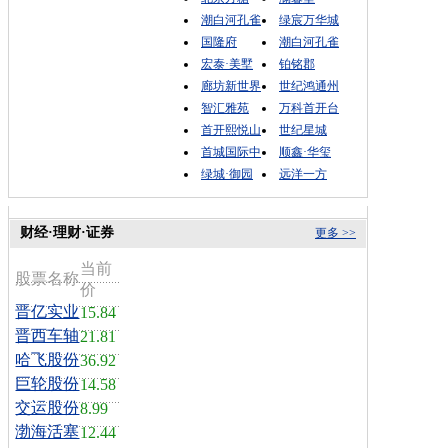
潮白河孔雀
绿宸万华城
国隆府
潮白河孔雀
宏泰·美墅
铂铭郡
廊坊新世界
世纪鸿通州
智汇雅苑
万科首开台
首开熙悦山
世纪星城
首城国际中
顺鑫·华玺
绿城·御园
远洋一方
财经·理财·证券
更多 >>
当前
股票名称
价
晋亿实业
15.84
晋西车轴
21.81
哈飞股份
36.92
巨轮股份
14.58
交运股份
8.99
渤海活塞
12.44