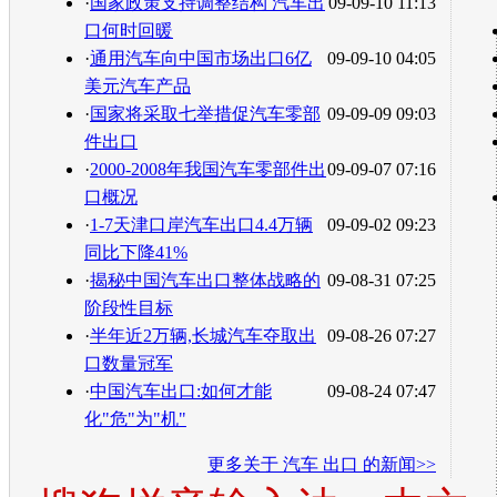
·
国家政策支持调整结构 汽车出
09-09-10 11:13
口何时回暖
·
通用汽车向中国市场出口6亿
09-09-10 04:05
美元汽车产品
·
国家将采取七举措促汽车零部
09-09-09 09:03
件出口
·
2000-2008年我国汽车零部件出
09-09-07 07:16
口概况
·
1-7天津口岸汽车出口4.4万辆
09-09-02 09:23
同比下降41%
·
揭秘中国汽车出口整体战略的
09-08-31 07:25
阶段性目标
·
半年近2万辆,长城汽车夺取出
09-08-26 07:27
口数量冠军
·
中国汽车出口:如何才能
09-08-24 07:47
化"危"为"机"
更多关于
汽车 出口
的新闻>>