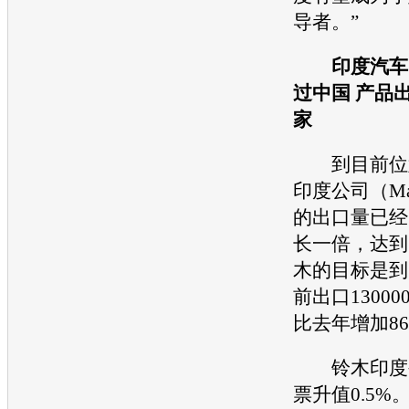
导者。”
印度
汽车
过中国 产品出
家
到目前位
印度公司（Maru
的出口量已经
长一倍，达到7
木
的目标是到
前出口1300
比去年增加8
铃木
印度
票升值0.5%