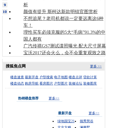
析
颜值有提升 斯柯达新款明锐官图赏析
不想追尾？老司机都说一定要远离这6种
车！
理性买车必须克服的5大“毛病”91.3%的中
国人都有
广汽传祺GS7测试谍照曝光 配大尺寸屏幕
宝沃2017还会火么，会不会重复观致之路
搜狐焦点网
更多 >>
楼盘速查
最新开盘
户型搜索
电子地图
楼盘点评
贷款计算
楼盘动态
购房导航
看房图片
户型图片
装修论坛
装修图库
热销楼盘推荐
更多>>
最新开盘
更多>>
绿地国宝21
领秀慧谷
北京方糖
澜馨墅