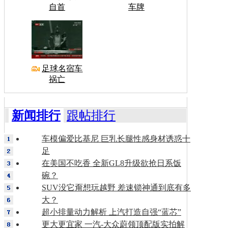
自首
车牌
足球名宿车
祸亡
新闻排行
跟帖排行
车模偏爱比基尼 巨乳长腿性感身材诱惑十
足
在美国不吃香 全新GL8升级欲抢日系饭
碗？
SUV没它甭想玩越野 差速锁神通到底有多
大？
超小排量动力解析 上汽打造自强“蓝芯”
更大更宜家 一汽-大众蔚领顶配版实拍解