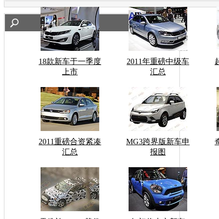
18款新车于一季度
2011年重磅中级车
上市
汇总
2011重磅合资紧凑
MG3跨界版新车申
汇总
报图