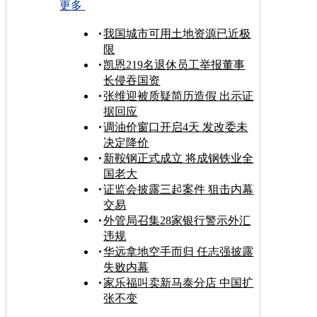
更多
我国城市可用土地资源已近极
限
凯恩219名退休员工举报董事
长侵吞国资
张维迎被质疑简历造假 出示证
据回应
调油价窗口开启4天 发改委未
决定降价
新鞍钢正式成立 将成钢铁业全
国老大
证监会披露三起案件 狙击内幕
交易
外管局召集28家银行警示外汇
违规
华远拿地空手而归 任志强披露
失败内幕
家乐福叫卖新马泰分店 中国扩
张不变