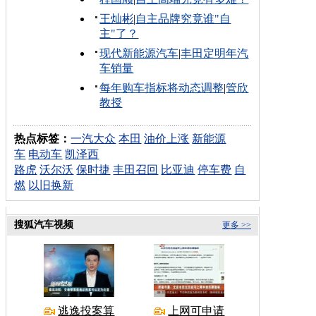
王灿彬
|
自主品牌究竟谁"自
主"了？
现代新能源汽车
|
丰田定明年汽
车销量
每年购车指标将动态调整
|
管欣
教授
热点标签：
一汽大众
本田
油价上涨
新能源
车
电动车
凯泽西
路虎
沃尔沃
保时捷
丰田召回
比亚迪
停车费
自
燃
以旧换新
搜狐汽车视频
更多 >>
逃逸投案算
上网可申请