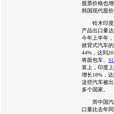
股票价格也增
韩国
现代
股价
铃木
印度
产品出口量达到
今年上半年，
掀背式
汽车
的
44%，达到20
将面包车、
S
算上，印度上
增长18%，达到
这些
汽车
被出
多个国家。
而中国
汽
口量比去年同