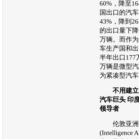
60%，降至16
国出口的
汽车
43%，降到26
的出口量下降3
万辆。而作为
车
生产国和出
半年出口177
万辆是微型
汽
为紧凑型
汽车
不用建立合
汽车
巨头 印
领导者
伦敦亚洲
(Intelligence 