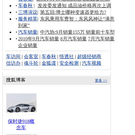
车春秋
|
发改委发通知 成品油价格再次上调
三博演议
|
第五回:博士哪种变速器更给力?
服务精英
|
东风乘用车曹智：东风风神让“满意
到家”
汽车销量
|
中汽协:9月销量155万 销量前十车型
2010年9月汽车销量
8月汽车销量
7月汽车销量
企业销量
车访间
|
会客室
|
车春秋
|
悟透社
|
超级经销商
信访办
|
魂斗轮
|
金狐谍
|
安全检测
|
汽车视频
更多 >>
保时捷918概
念车