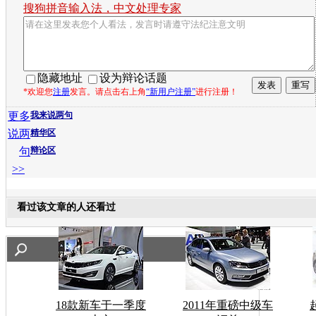
搜狗拼音输入法，中文处理专家
隐藏地址
设为辩论话题
*欢迎您
注册
发言。请点击右上角
“新用户注册”
进行注册！
更多
我来说两句
说两
精华区
句
辩论区
>>
看过该文章的人还看过
18款新车于一季度
2011年重磅中级车