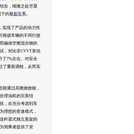
结合，细微之处尽显
列下的最
新车
系。
，实现了产品的动力性
可根据车辆的不同行驶
而确保空燃混合物的
，对比非CVVT
发动
升了7%左右。对应全
过了重新调校，从而实
还能通过高燃烧效能，
合理油耗的完美结
统，在充分考虑到车
为理想的变速模式，
连杆梁式独立悬架的
为驾乘者提供了安