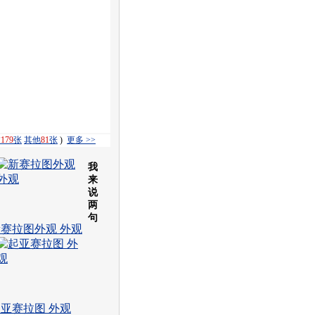
饰
179
张
其他
81
张
)
更多 >>
我
来
说
两
句
赛拉图外观 外观
亚赛拉图 外观