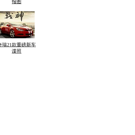
报图
奇瑞21款重磅新车
谍照