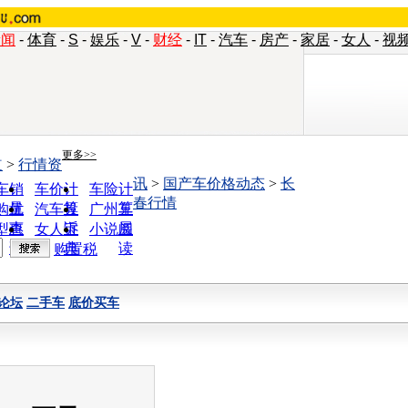
新闻
-
体育
-
S
-
娱乐
-
V
-
财经
-
IT
-
汽车
-
房产
-
家居
-
女人
-
视
更多>>
道
>
行情资
讯
>
国产车价格动态
>
长
车销
车价计
车险计
春行情
量
算
算
购优
汽车投
广州车
惠
诉
展
型查
女人宝
小说阅
询
典
读
购置税
论坛
二手车
底价买车