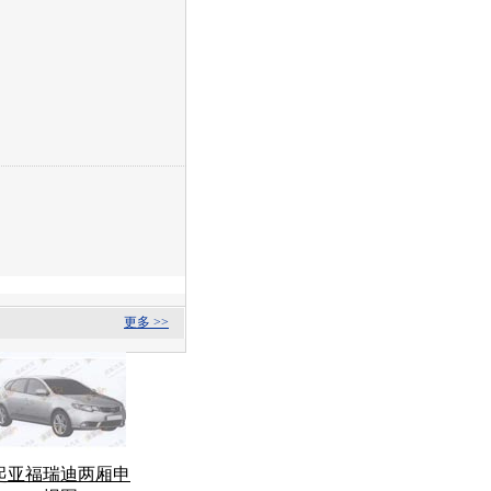
更多 >>
起亚福瑞迪两厢申