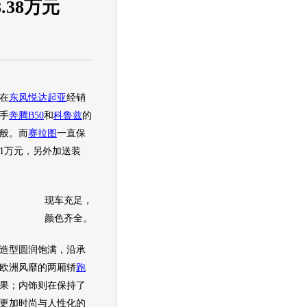
38万元
在
东风悦达起亚
经销
手
奔腾B50
和
科鲁兹
的
般。而
赛拉图
一直保
1万元，另外加送装
现车充足，
颜色齐全。
造型圆润饱满，沿承
欧洲风靡的两厢轿
跑
果；内饰则在保持了
更加时尚与人性化的