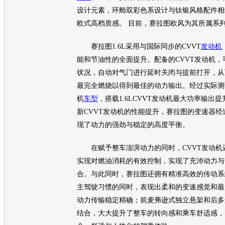
设计元素，环舱双彩色系设计与钛银风格配件相
欧式高档质感。 目前，
赛拉图欧风
为其所属系
赛拉图
1.6L采用与国际同步的CVVT
发动机
能和节油性的全面提升。配备的CVVT
发动机
，
状况，自动对气门进行延时关闭与提前打开，从
最完全燃烧以得到最佳的动力输出。经过实际测试
机
车型
，搭载1.6LCVVT
发动机
最大功率输出提
新CVVT
发动机
的性能提升，
赛拉图
的变速器经
现了动力的强劲与稳定的高度平衡。
在赋予整车澎湃动力的同时，CVVT
发动机
实现对燃油消耗的有效控制，实现了充沛动力与
合。与此同时，
赛拉图
还拥有精准高效的传动系
主驾驶习惯的同时，表现出柔和的变速感觉和最
动力传输稳定精确；前麦弗逊式独立悬架和后多
结合，大大提升了整车的转向感和乘车舒适感，