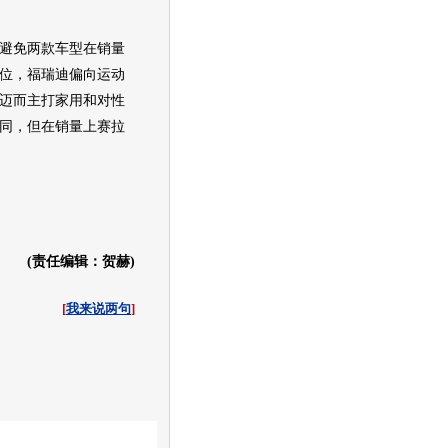
避免两款
车型
在销量
位，
福瑞迪
偏向运动
迈而主打家用和对性
同，但在销量上
赛拉
(责任编辑：贺赫)
[
我来说两句
]
收起