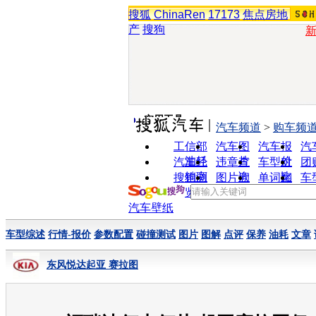
搜狐
ChinaRen
17173
焦点房地
产
搜狗
实用工具
汽车频道
>
购车频
工信部
汽车图
汽车报
汽
油耗
片
价
汽车经
违章查
车型对
团
销商
询
比
搜狗浏
图片欣
单词翻
车
览器
赏
译
汽车壁纸
车型综述
行情-报价
参数配置
碰撞测试
图片
图解
点评
保养
油耗
文章
东风悦达起亚 赛拉图