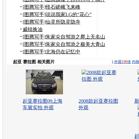
汇总
[图腾写手]怪石嵯峨飞来峰
[图腾写手]说说我家LG的“花心”
[图腾写手]仙灵所隐灵隐寺
威锐换油
[图腾写手]朱家尖自驾游之爬上无名山
[图腾写手]朱家尖自驾游之极美大青山
[图腾写手]北海仍在记忆中
起亚 赛拉图 相关图片
(
外观
190
张
内
起亚赛拉图09上海
2008款起亚赛拉图
新
车展实拍 外观
外观
起