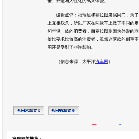
全、舒适与人性化的驾乘体验。
编辑点评：
福瑞迪
和
赛拉图
隶属同门，为了
上互相残杀，所以厂家在两款车上做了不同的定
和年轻一族的消费者，而
赛拉图
则因为外形的老
价比要求比较高的消费者，虽然这两款的侧重不
图
还是受到了些许影响。
（信息来源：太平洋
汽车网
）
开心网
人人网
豆瓣
搜狗相关推荐：