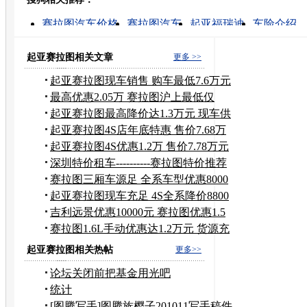
转发至：
赛拉图汽车价格
赛拉图汽车
起亚福瑞迪
车险介绍
赛拉图的图片
起亚赛拉图
赛拉图的发动机
赛拉图 
起亚 4s店
悦达门窗
起亚赛拉图相关文章
更多 >>
起亚赛拉图现车销售 购车最低7.6万元
起
最高优惠2.05万 赛拉图沪上最低仅
7.33万
起亚赛拉图最高降价达1.3万元 现车供
应
起亚赛拉图4S店年底特惠 售价7.68万
起
起亚赛拉图4S优惠1.2万 售价7.78万元
起
深圳特价租车----------赛拉图特价推荐
赛拉图三厢车源足 全系车型优惠8000
元
起亚赛拉图现车充足 4S全系降价8800
元
吉利远景优惠10000元 赛拉图优惠1.5
万
赛拉图1.6L手动优惠达1.2万元 货源充
足
起亚赛拉图相关热帖
更多>>
论坛关闭前把基金用光吧
统计
[图腾写手]图腾族樱子201011写手稿件