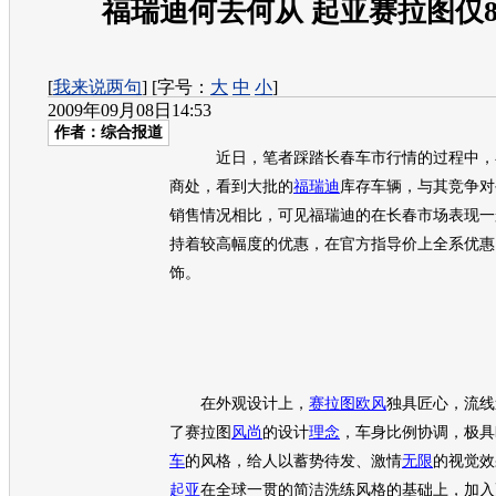
福瑞迪何去何从 起亚赛拉图仅8.
[
我来说两句
] [字号：
大
中
小
]
2009年09月08日14:53
作者：综合报道
近日，笔者踩踏长春车市行情的过程中，
商处，看到大批的
福瑞迪
库存车辆，与其竞争对
销售情况相比，可见
福瑞迪
的在长春市场表现一
持着较高幅度的优惠，在官方指导价上全系优惠
饰。
在外观设计上，
赛拉图欧风
独具匠心，流线
了
赛拉图
风尚
的设计
理念
，车身比例协调，极具
车
的风格，给人以蓄势待发、激情
无限
的视觉效
起亚
在全球一贯的简洁洗练风格的基础上，加入