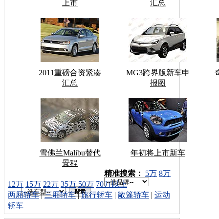
上市
汇总
2011重磅合资紧凑
MG3跨界版新车申
汇总
报图
雪佛兰Malibu替代
年初将上市新车
景程
车型搜索：
精准搜索：
5万
8万
12万
15万
22万
35万
50万
70万以上
两厢轿车
|
三厢轿车
|
旅行轿车
|
敞篷轿车
|
运动
轿车