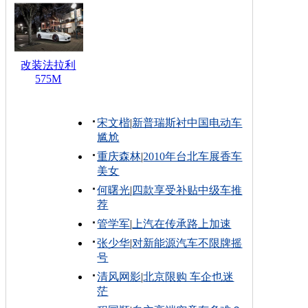
改装法拉利
575M
宋文楷
|
新普瑞斯衬中国电动车
尴尬
重庆森林
|
2010年台北车展香车
美女
何曙光
|
四款享受补贴中级车推
荐
管学军
|
上汽在传承路上加速
张少华
|
对新能源汽车不限牌摇
号
清风网影
|
北京限购 车企也迷
茫