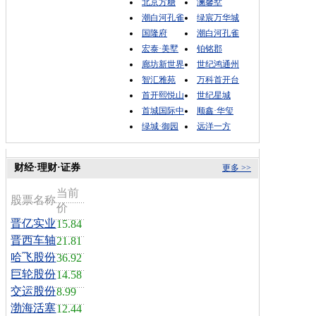
北京方糖
澜馨墅
潮白河孔雀
绿宸万华城
国隆府
潮白河孔雀
宏泰·美墅
铂铭郡
廊坊新世界
世纪鸿通州
智汇雅苑
万科首开台
首开熙悦山
世纪星城
首城国际中
顺鑫·华玺
绿城·御园
远洋一方
财经·理财·证券
更多 >>
当前
股票名称
价
晋亿实业
15.84
晋西车轴
21.81
哈飞股份
36.92
巨轮股份
14.58
交运股份
8.99
渤海活塞
12.44