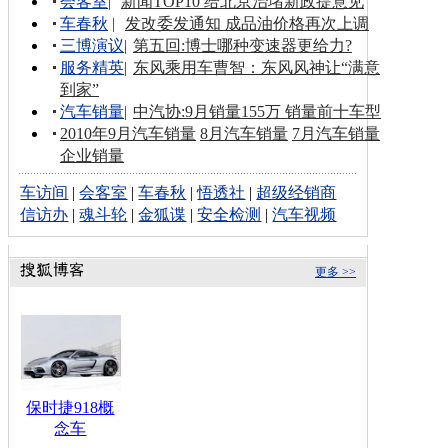
会客室
|
新闻TOP10 给北京治堵新政提意见
车春秋
|
发改委发通知 成品油价格再次上调
三博演议
|
第五回:博士哪种变速器更给力?
服务精英
|
东风乘用车曹智：东风风神让“满意
到家”
汽车销量
|
中汽协:9月销量155万 销量前十车型
2010年9月汽车销量
8月汽车销量
7月汽车销量
企业销量
车访间
|
会客室
|
车春秋
|
悟透社
|
超级经销商
信访办
|
魂斗轮
|
金狐谍
|
安全检测
|
汽车视频
更多 >>
保时捷918概
念车