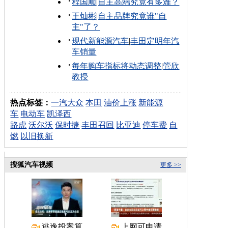
程国顺
|
自主高端究竟有多难？
王灿彬
|
自主品牌究竟谁"自
主"了？
现代新能源汽车
|
丰田定明年汽
车销量
每年购车指标将动态调整
|
管欣
教授
热点标签：
一汽大众
本田
油价上涨
新能源
车
电动车
凯泽西
路虎
沃尔沃
保时捷
丰田召回
比亚迪
停车费
自
燃
以旧换新
搜狐汽车视频
更多 >>
逃逸投案算
上网可申请