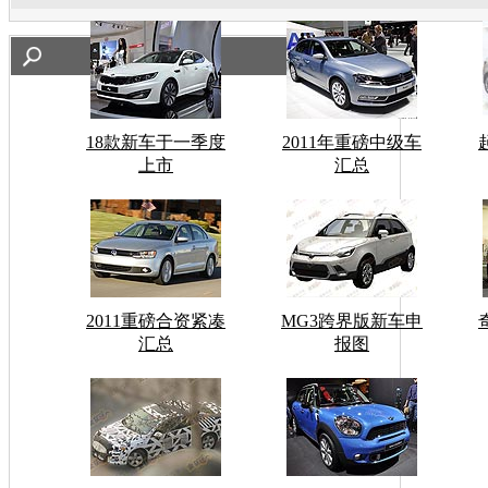
18款新车于一季度
2011年重磅中级车
上市
汇总
2011重磅合资紧凑
MG3跨界版新车申
汇总
报图