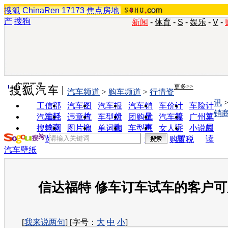
搜狐
ChinaRen
17173
焦点房地
产
搜狗
新闻
-
体育
-
S
-
娱乐
-
V
-
实用工具
更多>>
汽车频道
>
购车频道
>
行情资
讯
工信部
汽车图
汽车报
汽车销
车价计
车险计
销
油耗
片
价
量
算
算
汽车经
违章查
车型对
团购优
汽车投
广州车
销商
询
比
惠
诉
展
搜狗浏
图片欣
单词翻
车型查
女人宝
小说阅
览器
赏
译
询
典
读
购置税
汽车壁纸
信达福特 修车订车试车的客户
[
我来说两句
] [字号：
大
中
小
]