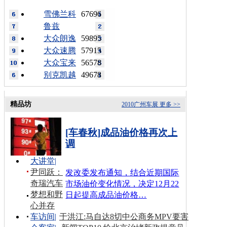
雪佛兰科
67696
鲁兹
大众朗逸
59895
大众速腾
57915
大众宝来
56578
别克凯越
49678
精品坊
2010广州车展
更多 >>
[车春秋]成品油价格再次上
调
大讲堂
|
尹同跃：
发改委发布通知，结合近期国际
奇瑞汽车
市场油价变化情况，决定12月22
梦想和野
日起提高成品油价格…
心并存
车访间
|
于洪江:马自达8切中公商务MPV要害