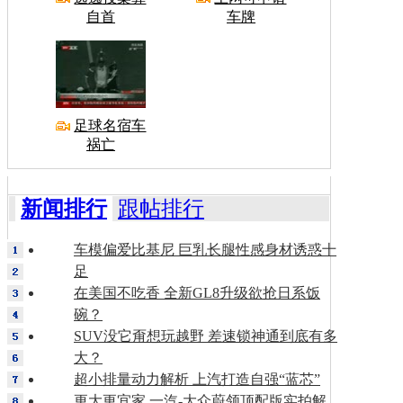
自首
车牌
足球名宿车
祸亡
新闻排行
跟帖排行
车模偏爱比基尼 巨乳长腿性感身材诱惑十
足
在美国不吃香 全新GL8升级欲抢日系饭
碗？
SUV没它甭想玩越野 差速锁神通到底有多
大？
超小排量动力解析 上汽打造自强“蓝芯”
更大更宜家 一汽-大众蔚领顶配版实拍解