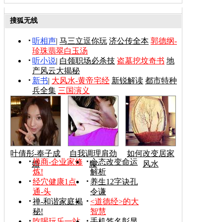
搜狐无线
听相声
|
马三立逗你玩
济公传全本
郭德纲-
珍珠翡翠白玉汤
听小说
|
白领职场必杀技
盗墓挖坟奇书
地
产风云大揭秘
新书
|
大风水-黄帝宅经
新锐解读
都市特种
兵全集
三国演义
叶倩彤-奉子成
自我调理肩劲
如何改变居家
禅商-企业家修
心态改变命运
婚
腰
风水
炼!
解析
经穴健康1点
养生12字诀孔
通-头
令谦
禅-和谐家庭揭
<道德经>的大
秘!
智慧
吃喝玩乐一站
手机签名彰显