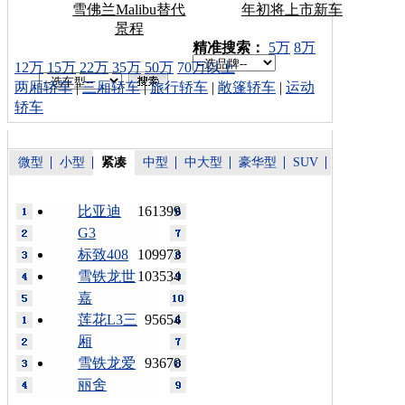
雪佛兰Malibu替代
年初将上市新车
景程
车型搜索：
精准搜索：
5万
8万
12万
15万
22万
35万
50万
70万以上
两厢轿车
|
三厢轿车
|
旅行轿车
|
敞篷轿车
|
运动
轿车
微型
小型
紧凑
中型
中大型
豪华型
SUV
比亚迪
161399
G3
标致408
109973
雪铁龙世
103534
嘉
莲花L3三
95654
厢
雪铁龙爱
93670
丽舍