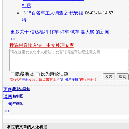
打尽
·
3.15百名车主大调查之:长安福
06-03-14 14:57
特
更多关于
信达福特 修车 订车 试车 赢大奖
的新闻
>>
搜狗拼音输入法，中文处理专家
隐藏地址
设为辩论话题
*欢迎您
注册
发言。请点击右上角
“新用户注册”
进行注册！
更多
我来说两句
说两
精华区
句
辩论区
>>
看过该文章的人还看过