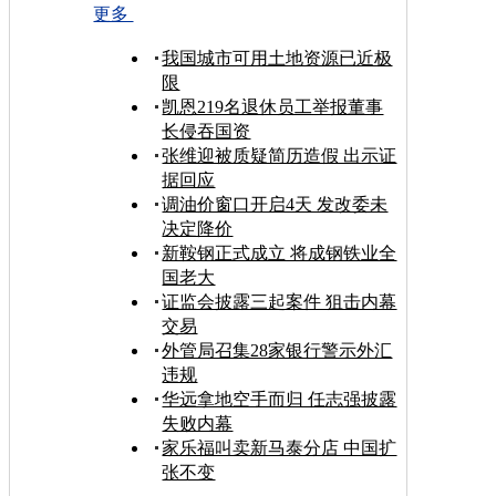
更多
我国城市可用土地资源已近极
限
凯恩219名退休员工举报董事
长侵吞国资
张维迎被质疑简历造假 出示证
据回应
调油价窗口开启4天 发改委未
决定降价
新鞍钢正式成立 将成钢铁业全
国老大
证监会披露三起案件 狙击内幕
交易
外管局召集28家银行警示外汇
违规
华远拿地空手而归 任志强披露
失败内幕
家乐福叫卖新马泰分店 中国扩
张不变