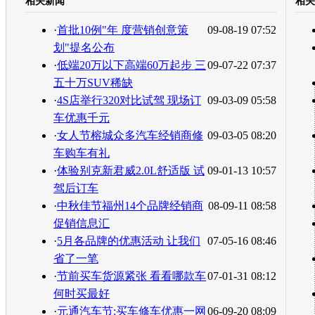
相关新闻
相关
转发至：
·
首批10例"年 度营销创意策
09-08-19 07:52
划"提名公布
·
低端20万以下高端60万起步 三
09-07-22 07:37
五十万SUV稀缺
·
4S店举行320对比试驾 现场订
09-03-09 05:58
车优惠千元
·
女人节榕城众多汽车经销商修
09-03-05 08:20
车购车有礼
·
体验别克新君威2.0L舒适版 试
09-01-13 10:57
驾后订车
·
中秋佳节福州14个品牌经销商
08-09-11 08:58
促销信息汇
·
5月各品牌的优惠活动 让我们
07-05-16 08:46
省了一笔
·
节前买车货源紧张 看看哪款车
07-01-31 08:12
何时买最好
·
元通汽车节:买车修车优惠一网
06-09-20 08:09