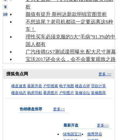
析
颜值有提升 斯柯达新款明锐官图赏析
不想追尾？老司机都说一定要远离这6种
车！
理性买车必须克服的5大“毛病”91.3%的中
国人都有
广汽传祺GS7测试谍照曝光 配大尺寸屏幕
宝沃2017还会火么，会不会重复观致之路
搜狐焦点网
更多 >>
楼盘速查
最新开盘
户型搜索
电子地图
楼盘点评
贷款计算
楼盘动态
购房导航
看房图片
户型图片
装修论坛
装修图库
热销楼盘推荐
更多>>
最新开盘
更多>>
绿地国宝21
领秀慧谷